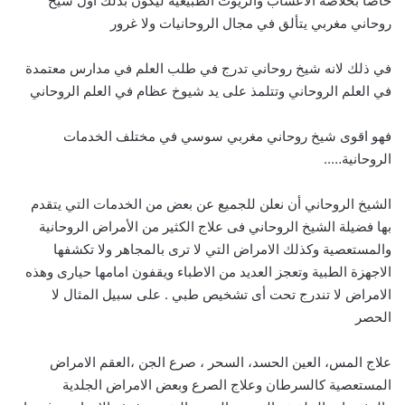
خاصا بخلاصة الاعشاب والزيوت الطبيعية ليكون بذلك اول شيخ
روحاني مغربي يتألق في مجال الروحانيات ولا غرور
في ذلك لانه شيخ روحاني تدرج في طلب العلم في مدارس معتمدة
في العلم الروحاني وتتلمذ على يد شيوخ عظام في العلم الروحاني
فهو اقوى شيخ روحاني مغربي سوسي في مختلف الخدمات
الروحانية…..
الشيخ الروحاني أن نعلن للجميع عن بعض من الخدمات التي يتقدم
بها فضيلة الشيخ الروحاني فى علاج الكثير من الأمراض الروحانية
والمستعصية وكذلك الامراض التي لا ترى بالمجاهر ولا تكشفها
الاجهزة الطبية وتعجز العديد من الاطباء ويقفون امامها حيارى وهذه
الامراض لا تندرج تحت أى تشخيص طبي . على سبيل المثال لا
الحصر
علاج المس، العين الحسد، السحر ، صرع الجن ،العقم الامراض
المستعصية كالسرطان وعلاج الصرع وبعض الامراض الجلدية