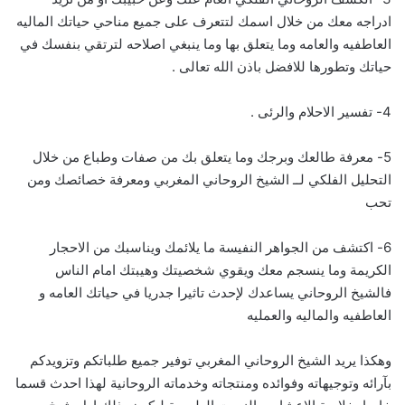
ادراجه معك من خلال اسمك لتتعرف على جميع مناحي حياتك الماليه
العاطفيه والعامه وما يتعلق بها وما ينبغي اصلاحه لترتقي بنفسك في
حياتك وتطورها للافضل باذن الله تعالى .
4- تفسير الاحلام والرئى .
5- معرفة طالعك وبرجك وما يتعلق بك من صفات وطباع من خلال
التحليل الفلكي لــ الشيخ الروحاني المغربي ومعرفة خصائصك ومن
تحب
6- اكتشف من الجواهر النفيسة ما يلائمك ويناسبك من الاحجار
الكريمة وما ينسجم معك ويقوي شخصيتك وهيبتك امام الناس
فالشيخ الروحاني يساعدك لإحدث تاثيرا جدريا في حياتك العامه و
العاطفيه والماليه والعمليه
وهكذا يريد الشيخ الروحاني المغربي توفير جميع طلباتكم وتزويدكم
بآرائه وتوجيهاته وفوائده ومنتجاته وخدماته الروحانية لهذا احدث قسما