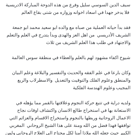
سيف الدين السوسي سليل وفرع من هذه الدوحة المباركة الادريسية
فلا يدخر جهدا في اسعاد اخوانه وزواره من شتى بقاع العالم
فقد بدأ حياته العملية من صباه مع والده ابو سعيد محمد ابو جمعة
الشريف الأدريسي من اهل العز والهدى وبدأ يتدرج في العلم والتعلم
والاجتهاد في طلب هذا العلم الشريف من ثلاث
شيوخ اكفاء مشهود لهم بالعلم والعطاء في منطقة سوس العالمة
وكان بارعا في علم الفقه والحديث والتفسير والبلاغة وعلم البيان
والمنطق وعلوم الفلك والتوقيت والتعديل والاسطرلاب والربع
المجيب وعلوم الهندسة الفلكية
ولديه دراية في تتبع حركة النجوم وعلاقتها بالقمر مما يؤهله في
الاستعانة بها في استخراج طالع الانسان واكتشاف اوقات نجاح
الاعمال الروحانية وربطها بالنجوم واستخراج الاقسام والعزائم التي
توافقها فهذا فضل من الله ومنة على هذا الشيخ الروحاني المغربي
الكبير حيث جعله الله ملاذا أمنا لكل محتاج الى العلاج الروحاني ولمن