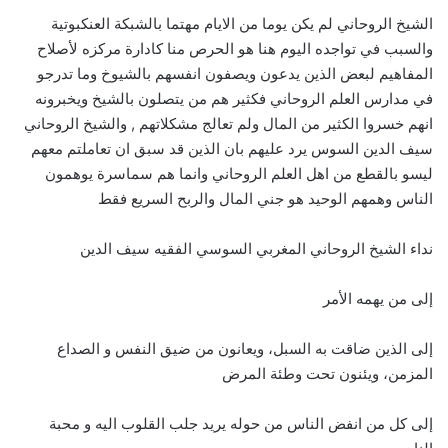
الشيخ الروحاني لم يكن يوما من الايام مهتما بالشبكة العنكبوتية
والسبب في تواجده اليوم هنا هو الحرص منا كادارة مركزه لأصلاح
المفاهيم لبعض الذين يدعون ويصفون انفسهم بالشيوخ وما تدرجو
في مدارس العلم الروحاني فكثير هم من يتصلون بالشيخ ويخبرونه
انهم خسروا الكثير من المال ولم تعالج مشكلاتهم , والشيخ الروحاني
سيف الدين السوس يرد عليهم بان الذين قد سبق ان تعاملتم معهم
ليسو بالقطع من اهل العلم الروحاني وانما هم سماسرة يوهمون
الناس وهمهم الوحيد هو جني المال والربح السريع فقط
نداء الشيخ الروحاني المغربي السوسي الفقيه سيف الدين
إلى من يهمه الأمر
إلى الذين ضاقت به السبل، ويعانون من ضيق النفس و الصداع
المزمن، ويئنون تحت وطئة المرض
إلى كل من انفض الناس من حوله يريد جلب القلوب اليه و محبة