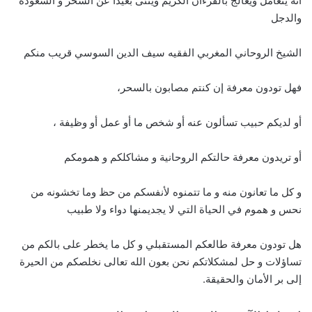
انه يتعامل ويعالج بالقرءان الكريم وينئى بعيدا عن السحر و الشعوذة
والدجل
الشيخ الروحاني المغربي الفقيه سيف الدين السوسي قريب منكم
فهل تودون معرفة إن كنتم مصابون بالسحر،
أو لديكم حبيب تسألون عنه أو شخص ما أو عمل أو وظيفة ،
أو تريدون معرفة حالتكم الروحانية و مشاكلكم و همومكم
و كل ما تعانون منه و ما تتمنوه لأنفسكم من حظ وما تخشونه من
نحس و هموم في الحياة التي لا يجديمنها دواء ولا طبيب
هل تودون معرفة طالعكم المستقبلي و كل ما يخطر على بالكم من
تساؤلات و حل لمشكلاتكم نحن بعون الله تعالى نخلصكم من الحيرة
إلى بر الأمان والحقيقة.