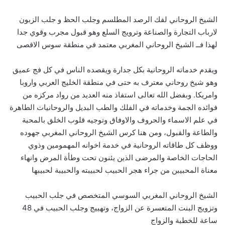
الشيخ الروحاني لفك الرصد المطلسم وجلب الحظ و جلب الزبون
لارباب التجارة والصناعة وترويج السلع وهو قبول مجرب وقوي جدا
لهذا فــ الشيخ الروحاني المغربي معتمد في منطقة سوس الاقصى
ويقدم خدماته الروحانية بكل جدارة ويقصده الناس في كل فج عميق
وهو شيخ روحاني معترف به حتى في منطقة الخليج العربي واروبا
وامريكا. وبفضل الله تعالى استفاذ منه العديد من رواد مركزه من
فوائده الجمة وخدماته في الفلك والطب البديل والروحانيات الطاهرة
في علم الاسماء والحروف والاوفاق وتوجيه قلوب الخلق بالمحبة
والطاعة والقبول، ومن هنا كرس الشيخ الروحاني المغربي جهوده
ووظف كل طاقاته الروحانية في خدمة اخوانه المهمومين وذوي
الحاجات الخاصة والمرضى الذين يئنون تحت وطأة المرض وانهاء
معناة المحبيبن من جراء هجر الحبيب لحبيبته والحبيبة لحبيبها
الشيخ الروحاني المغربي السوسي المتخصص في جلب الحبيب
وتزويج البنت المتعسرة عن الزواج، وتهييج وجلب الحبيب في 48
ساعة للخطبة والزواج