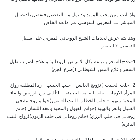
واذا انت ممن يحب المزيد ولا تمل من التفصيل فتفضل بالاتصال
المباشر بـــ
ا
لمغربي السوسي عبر هاتفه الخاص
وهنا يتم عرض لخدمات الشيخ الروحاني المغربي على سبيل
التفصيل لا الحصر
1-علاج السحر بانواعه وكل الامراض الروحانية و علاج الصرع تبطيل
السحر وعلاج المس الشيطاني )(صرع الجن)
2- جلب الحبيب ( تزويج العانس – جلب الحبيب – رد المطلقه زواج
المرأة الارمله – جلب الحبيب لحبيبته – التأليف بين الزوجين والقاء
المحبة بينهما – جلب الخطاب للبنت العانس )خواتم روحانية في
القبول والعز والهيبة (خواتم القبول والمحبة وعقد اللسان (خاتم
روحاني في جلب الرزق) (خاتم روحاني في جلب الزبون)(زواج البنت
البائرة)
3- الكشف الروحاني الفلكي العام عنك وعن حبيبك او من تريد