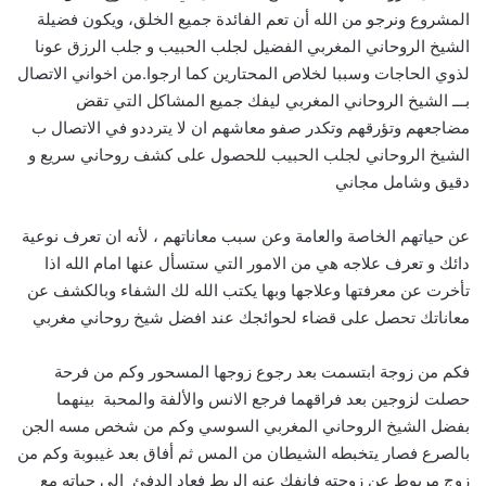
المشروع ونرجو من الله أن تعم الفائدة جميع الخلق، ويكون فضيلة
الشيخ الروحاني المغربي الفضيل لجلب الحبيب و جلب الرزق عونا
لذوي الحاجات وسببا لخلاص المحتارين كما ارجوا.من اخواني الاتصال
بـــ الشيخ الروحاني المغربي ليفك جميع المشاكل التي تقض
مضاجعهم وتؤرقهم وتكدر صفو معاشهم ان لا يترددو في الاتصال ب
الشيخ الروحاني لجلب الحبيب للحصول على كشف روحاني سريع و
دقيق وشامل مجاني
عن حياتهم الخاصة والعامة وعن سبب معاناتهم ، لأنه ان تعرف نوعية
دائك و تعرف علاجه هي من الامور التي ستسأل عنها امام الله اذا
تأخرت عن معرفتها وعلاجها وبها يكتب الله لك الشفاء وبالكشف عن
معاناتك تحصل على قضاء لحوائجك عند افضل شيخ روحاني مغربي
فكم من زوجة ابتسمت بعد رجوع زوجها المسحور وكم من فرحة
حصلت لزوجين بعد فراقهما فرجع الانس والألفة والمحبة بينهما
بفضل الشيخ الروحاني المغربي السوسي وكم من شخص مسه الجن
بالصرع فصار يتخبطه الشيطان من المس ثم أفاق بعد غيبوبة وكم من
زوج مربوط عن زوجته فانفك عنه الربط فعاد الدفئ الى حياته مع