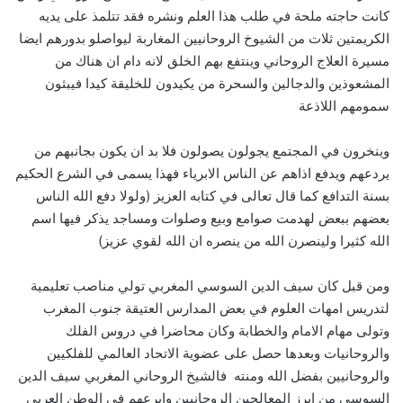
كانت حاجته ملحة في طلب هذا العلم ونشره فقد تتلمذ على يديه
الكريمتين ثلات من الشيوخ الروحانيين المغاربة ليواصلو بدورهم ايضا
مسيرة العلاج الروحاني وينتفع بهم الخلق لانه دام ان هناك من
المشعوذين والدجالين والسحرة من يكيدون للخليقة كيدا فيبثون
سمومهم اللاذعة
وينخرون في المجتمع يجولون يصولون فلا بد ان يكون بجانبهم من
يردعهم ويدفع اذاهم عن الناس الابرياء فهذا يسمى في الشرع الحكيم
بسنة التدافع كما قال تعالى في كتابه العزيز (ولولا دفع الله الناس
بعضهم ببعض لهدمت صوامع وبيع وصلوات ومساجد يذكر فيها اسم
الله كثيرا ولينصرن الله من ينصره ان الله لقوي عزيز)
ومن قبل كان سيف الدين السوسي المغربي تولي مناصب تعليمية
لتدريس امهات العلوم في بعض المدارس العتيقة جنوب المغرب
وتولى مهام الامام والخطابة وكان محاضرا في دروس الفلك
والروحانيات وبعدها حصل على عضوية الاتحاد العالمي للفلكيين
والروحانيين بفضل الله ومنته فالشيخ الروحاني المغربي سيف الدين
السوسي من ابرز المعالجين الروحانيين وابرعهم في الوطن العربي