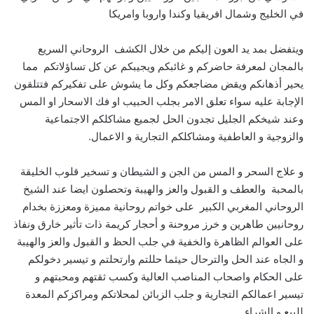
في الخليج وشمال افريقيا وكندا واروبا وامريكا
ويتفضل بمد يد العون إليكم من خلال الكشف الروحاني السريع
بالمجان لمعرفة حاضركم و غائبكم ويجيبكم عن كل تساؤلاتكم مما
يحير أذهانكم ويقض مضاجعكم وكل ما يشوش على تفكيركم فتتلقون
الإجابة عليه سواء تعلق الامر بجلب الحبيب او فك الاسحار او المس
وعند شيخكم الجليل تجدون الحل لجميع مشاكلكم الاجتماعية
والزوجية و العاطفية ومشاكلكم التجارية و الاعمال.
و علاج السحر و المس من الجن و الشيطان و تسخير قلوب الخليقة
بالمحبة والعطف و القبول والعز والهيبة وتحصلون ايضا عند الشيخ
الروحاني المغربي الكبير على خواتم روحانية مميزة ومعززة بخدام
روحانيين طاهرين و خرز مروحنة و أحجار كريمة ذات تأثير خارق ونفاذ
على العوالم الظاهرة والخفية في جلب الحظ و القبول والعز والهيبة
و الجاه عند الحل والترحال حيثما حللتم وارتحلتم و تيسير دخولكم
على الحكام واصحاب المناصب العالية وكسب ثقتهم ومحبتهم و
تيسير اعمالكم التجارية و جلب الزبائن لمحلاتكم ومراكزكم المعدة
للبيع و الشراء.