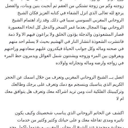
زوجته وكم من زوجة تشتكي من العقم ثم أنجبت بنين وبنات، والفضل
يرجع لله تعالى الذي انزل الشفاء في كتابه العزيز فكان الشيخ
الروحاني المغربي السوسي سببا في ذلك. وقد زاد اهتمام الشيخ
الروحاني بهذا المجال بعدما غمر السحر والدجل كل انحاء المعمورة
فصار المشعوذون والدجلة يؤذون الخلق ولا يراعون فيهم الا ولا ذمة
فانتشرت الشعوذة انتشار النار في الهشيم بحيث لا يسلم احد منهم
في صحته وماله وكل جوانب الحياة فيكدرون عليهم سعادتهم وراحتهم
ويفرقون بين المرء وزوجه ويشتتون شمل العوائل ويدمرون حظ المرء
في زواجه وارضه وماله وتجاراته واولاده
اتصل بـــ الشيخ الروحاني المغربي وتعرف من خلال اسمك عن الحجر
الكريم الذي يناسبك وينسجم مع دمك وتعرف على برجك وطالعك
وتركيبيتك الفلكية انت ومن تريد اشراكه معك وتعرف هل يتوافق معك
ام لا
اكشف عن الخاتم الروحاني الذي يناسب شخصيتك وكيف يكون
تاثيره ومدى تفاعله معك و على حياتك وكثير وكثير من خدمات
روحانية موجودة عند الشيخ الروحاني المغربي و يقدمها باكمل وجه