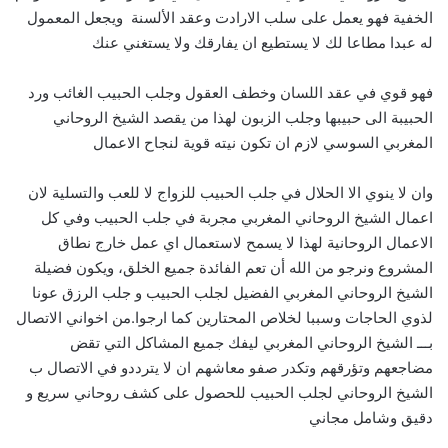
الخفية فهو يعمل على سلب الارادت وعقد الألسنة ويجعل المعمول
له عبدا مطاعا لك لا يستطيع ان يفارقك ولا يستغني عنك
فهو قوي في عقد اللسان وخطف العقول وجلب الحبيب الغائب ورد
الحبيبة الى حبيبها وجلب الزبون لهذا من يقصد الشيخ الروحاني
المغربي السوسي لازم ان تكون نيته قوية لنجاح الاعمال
وان لا ينوي الا الحلال في جلب الحبيب للزواج لا للعب والتسلية لان
اعمال الشيخ الروحاني المغربي مجربة في جلب الحبيب وفي كل
الاعمال الروحانية لهذا لا يسمح لاستعمال اي عمل خارج نطاق
المشروع ونرجو من الله أن تعم الفائدة جميع الخلق، ويكون فضيلة
الشيخ الروحاني المغربي الفضيل لجلب الحبيب و جلب الرزق عونا
لذوي الحاجات وسببا لخلاص المحتارين كما ارجوا.من اخواني الاتصال
بـــ الشيخ الروحاني المغربي ليفك جميع المشاكل التي تقض
مضاجعهم وتؤرقهم وتكدر صفو معاشهم ان لا يترددو في الاتصال ب
الشيخ الروحاني لجلب الحبيب للحصول على كشف روحاني سريع و
دقيق وشامل مجاني