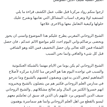
ارجوا منكم رواد مركزنا قبل طلب عمل الكشف قراءة ما يلي
لتستفيد اولا وتعرف اسباب المشاكل التي تعانيها ونقترح عليك
حلولها وكيفية التعامل معها وبالاحرى علاجها
الشيخ الروحاني المغربي يطرح عليكم هذا الموضوع واتمنى ان يحوز
ويحضى برضاكم،واني اليوم احدد لكم مواضع الالم عندكم ، فان حصل
الشفاء فمن الله تعالى وان حصل التخفيف فمن الله وهو الشافي
قبل كل شيء والعافي وانما نحن السبب
الشيخ الروحاني لم يكن يوما من الايام مهتما بالشبكة العنكبوتية
والسبب في تواجده اليوم هنا هو الحرص منا كادارة مركزه لأصلاح
المفاهيم لبعض الذين يدعون ويصفون انفسهم بالشيوخ وما تدرجو
في مدارس العلم الروحاني فكثير هم من يتصلون بالشيخ ويخبرونه
انهم خسروا الكثير من المال ولم تعالج مشكلاتهم , والشيخ الروحاني
سيف الدين السوس يرد عليهم بان الذين قد سبق ان تعاملتم معهم
ليسو بالقطع من اهل العلم الروحاني وانما هم سماسرة يوهمون