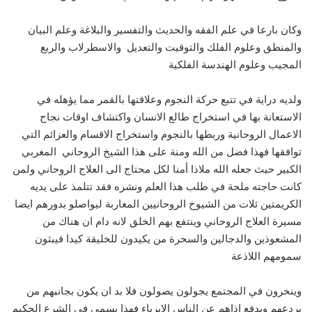
وكان بارعا في علم الفقه والحديث والتفسير والبلاغة وعلم البيان
والمنطق وعلوم الفلك والتوقيت والتعديل والاسطرلاب والربع
المجيب وعلوم الهندسة الفلكية
ولديه دراية في تتبع حركة النجوم وعلاقتها بالقمر مما يؤهله في
الاستعانة بها في استخراج طالع الانسان واكتشاف اوقات نجاح
الاعمال الروحانية وربطها بالنجوم واستخراج الاقسام والعزائم التي
توافقها فهذا فضل من الله ومنة على هذا الشيخ الروحاني المغربي
الكبير حيث جعله الله ملاذا أمنا لكل محتاج الى العلاج الروحاني ولمن
كانت حاجته ملحة في طلب هذا العلم ونشره فقد تتلمذ على يديه
الكريمتين ثلات من الشيوخ الروحانيين المغاربة ليواصلو بدورهم ايضا
مسيرة العلاج الروحاني وينتفع بهم الخلق لانه دام ان هناك من
المشعوذين والدجالين والسحرة من يكيدون للخليقة كيدا فيبثون
سمومهم اللاذعة
وينخرون في المجتمع يجولون يصولون فلا بد ان يكون بجانبهم من
يردعهم ويدفع اذاهم عن الناس الابرياء فهذا يسمى في الشرع الحكيم