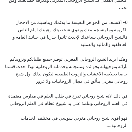
التحليل الفلكي لــ الشيخ الروحاني المغربي ومعرفة خصائصك ومن
تحب
6- اكتشف من الجواهر النفيسة ما يلائمك ويناسبك من الاحجار
الكريمة وما ينسجم معك ويقوي شخصيتك وهيبتك امام الناس
فالشيخ الروحاني يساعدك لإحدث تاثيرا جدريا في حياتك العامه و
العاطفيه والماليه والعمليه
وهكذا يريد الشيخ الروحاني المغربي توفير جميع طلباتكم وتزويدكم
بآرائه وتوجيهاته وفوائده ومنتجاته وخدماته الروحانية لهذا احدث قسما
خاصا بخلاصة الاعشاب والزيوت الطبيعية ليكون بذلك اول شيخ
روحاني مغربي يتألق في مجال الروحانيات ولا غرور
في ذلك لانه شيخ روحاني تدرج في طلب العلم في مدارس معتمدة
في العلم الروحاني وتتلمذ على يد شيوخ عظام في العلم الروحاني
فهو اقوى شيخ روحاني مغربي سوسي في مختلف الخدمات
الروحانية…..