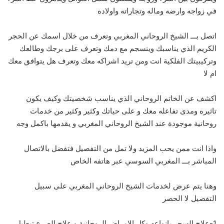
في زواجه وارضه وماله وتجاراته واولاده
اتصل بـــ الشيخ الروحاني المغربي وتعرف من خلال اسمك عن الحجر
الكريم الذي يناسبك وينسجم مع دمك وتعرف على برجك وطالعك
وتركيبيتك الفلكية انت ومن تريد اشراكه معك وتعرف هل يتوافق معك
ام لا
اكشف عن الخاتم الروحاني الذي يناسب شخصيتك وكيف يكون
تاثيره ومدى تفاعله معك و على حياتك وكثير وكثير من خدمات
روحانية موجودة عند الشيخ الروحاني المغربي و يقدمها باكمل وجه
واذا انت ممن يحب المزيد ولا تمل من التفصيل فتفضل بالاتصال
المباشر بـــ
ا
لمغربي السوسي عبر هاتفه الخاص
وهنا يتم عرض لخدمات الشيخ الروحاني المغربي على سبيل
التفصيل لا الحصر
1-علاج السحر بانواعه وكل الامراض الروحانية و علاج الصرع تبطيل