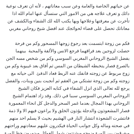
عن حياتهم الخاصة والعامة وعن سبب معاناتهم ، لأنه ان تعرف نوعية
دائك و تعرف علاجه هي من الامور التي ستسأل عنها امام الله اذا
تأخرت عن معرفتها وعلاجها وبها يكتب الله لك الشفاء وبالكشف عن
معاناتك تحصل على قضاء لحوائجك عند افضل شيخ روحاني مغربي
فكم من زوجة ابتسمت بعد رجوع زوجها المسحور وكم من فرحة
حصلت لزوجين بعد فراقهما فرجع الانس والألفة والمحبة بينهما
بفضل الشيخ الروحاني المغربي السوسي وكم من شخص مسه الجن
بالصرع فصار يتخبطه الشيطان من المس ثم أفاق بعد غيبوبة وكم من
زوج مربوط عن زوجته فانفك عنه الربط فعاد الدفئ الى حياته مع
زوجته وكم من زوجة تشتكي من العقم ثم أنجبت بنين وبنات، والفضل
يرجع لله تعالى الذي انزل الشفاء في كتابه العزيز فكان الشيخ
الروحاني المغربي السوسي سببا في ذلك. وقد زاد اهتمام الشيخ
الروحاني بهذا المجال بعدما غمر السحر والدجل كل انحاء المعمورة
فصار المشعوذون والدجلة يؤذون الخلق ولا يراعون فيهم الا ولا ذمة
فانتشرت الشعوذة انتشار النار في الهشيم بحيث لا يسلم احد منهم
في صحته وماله وكل جوانب الحياة فيكدرون عليهم سعادتهم وراحتهم
ويفرقون بين المرء وزوجه ويشتتون شمل العوائل ويدمرون حظ المرء