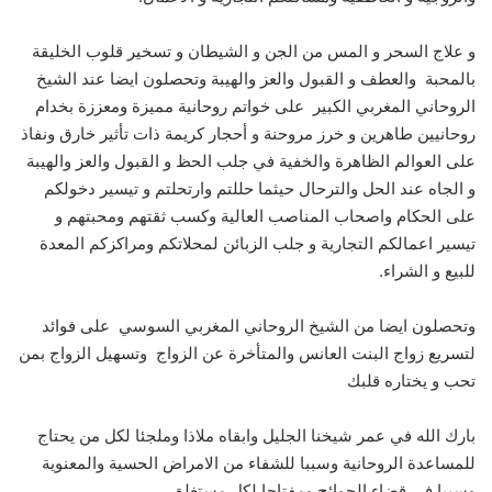
و علاج السحر و المس من الجن و الشيطان و تسخير قلوب الخليقة
بالمحبة والعطف و القبول والعز والهيبة وتحصلون ايضا عند الشيخ
الروحاني المغربي الكبير على خواتم روحانية مميزة ومعززة بخدام
روحانيين طاهرين و خرز مروحنة و أحجار كريمة ذات تأثير خارق ونفاذ
على العوالم الظاهرة والخفية في جلب الحظ و القبول والعز والهيبة
و الجاه عند الحل والترحال حيثما حللتم وارتحلتم و تيسير دخولكم
على الحكام واصحاب المناصب العالية وكسب ثقتهم ومحبتهم و
تيسير اعمالكم التجارية و جلب الزبائن لمحلاتكم ومراكزكم المعدة
للبيع و الشراء.
وتحصلون ايضا من الشيخ الروحاني المغربي السوسي على فوائد
لتسريع زواج البنت العانس والمتأخرة عن الزواج وتسهيل الزواج بمن
تحب و يختاره قلبك
بارك الله في عمر شيخنا الجليل وابقاه ملاذا وملجئا لكل من يحتاج
للمساعدة الروحانية وسببا للشفاء من الامراض الحسية والمعنوية
وسببا في قضاء الحوائج ومفتاحا لكل مستغلق