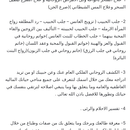
السحر وعلاج المس الشيطاني )(صرع الجن)
2- جلب الحبيب ( تزويج العانس – جلب الحبيب – رد المطلقه زواج
المرأة الارمله – جلب الحبيب لحبيبته – التأليف بين الزوجين والقاء
المحبة بينهما – جلب الخطاب للبنت العانس )خواتم روحانية في
القبول والعز والهيبة (خواتم القبول والمحبة وعقد اللسان (خاتم
روحاني في جلب الرزق) (خاتم روحاني في جلب الزبون)(زواج البنت
البائرة)
3- الكشف الروحاني الفلكي العام عنك وعن حبيبك او من تريد
ادراجه معك من خلال اسمك لتتعرف على جميع مناحي حياتك الماليه
العاطفيه والعامه وما يتعلق بها وما ينبغي اصلاحه لترتقي بنفسك في
حياتك وتطورها للافضل باذن الله تعالى .
4- تفسير الاحلام والرئى .
5- معرفة طالعك وبرجك وما يتعلق بك من صفات وطباع من خلال