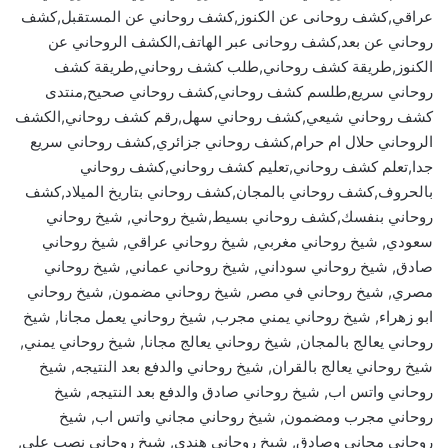
عراقي,كشف روحانى عن الكنوز,كشف روحاني عن المستقبل,كشف
روحاني عن بعد,كشف روحانى عبر الهاتف,الكشف الروحاني عن
الكنوز,طريقة كشف روحاني,طلب كشف روحاني,طريقة كشف
روحاني سريع,طلسم كشف روحاني,كشف روحاني صحيح,منتدى
كشف روحاني شيعي,كشف روحاني سهل,رقم كشف روحاني,الكشف
الروحاني حلال ام حرام,كشف روحاني جزائري,كشف روحاني سريع
جدا,تعلم كشف روحاني,تعليم كشف روحاني,كشف روحاني
بالحروف,كشف روحاني بالمجان,كشف روحاني بتاريخ الميلاد,كشف
روحاني بنفسك,كشف روحاني بسيط,شيخ روحاني, شيخ روحاني
سعودي, شيخ روحاني مغربي, شيخ روحاني عراقي, شيخ روحاني
صادق, شيخ روحاني سوداني, شيخ روحاني عماني, شيخ روحاني
مصري, شيخ روحاني في مصر, شيخ روحاني مضمون, شيخ روحاني
ابو زهراء, شيخ روحاني يمني مجرب, شيخ روحاني يعمل مجانا, شيخ
روحاني يعالج بالمجان, شيخ روحاني يعالج مجانا, شيخ روحاني يمني,
شيخ روحاني يعالج بالقران, شيخ روحاني والدفع بعد النتيجه, شيخ
روحاني واتس اب, شيخ روحاني صادق والدفع بعد النتيجه, شيخ
روحاني مجرب ومضمون, شيخ روحاني مجاني واتس اب, شيخ
روحاني مجاني وصادق, شيخ روحاني هندي, شيخ روحاني نصب علي,