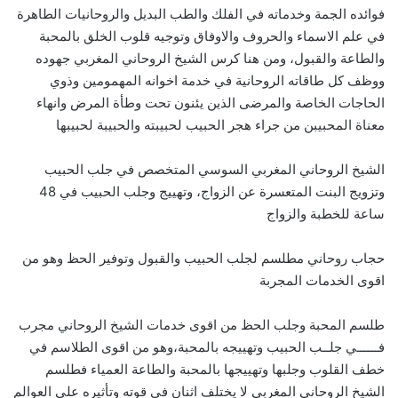
فوائده الجمة وخدماته في الفلك والطب البديل والروحانيات الطاهرة
في علم الاسماء والحروف والاوفاق وتوجيه قلوب الخلق بالمحبة
والطاعة والقبول، ومن هنا كرس الشيخ الروحاني المغربي جهوده
ووظف كل طاقاته الروحانية في خدمة اخوانه المهمومين وذوي
الحاجات الخاصة والمرضى الذين يئنون تحت وطأة المرض وانهاء
معناة المحبيبن من جراء هجر الحبيب لحبيبته والحبيبة لحبيبها
الشيخ الروحاني المغربي السوسي المتخصص في جلب الحبيب
وتزويج البنت المتعسرة عن الزواج، وتهييج وجلب الحبيب في 48
ساعة للخطبة والزواج
حجاب روحاني مطلسم لجلب الحبيب والقبول وتوفير الحظ وهو من
اقوى الخدمات المجربة
طلسم المحبة وجلب الحظ من اقوى خدمات الشيخ الروحاني مجرب
فــــــي جلــب الحبيب وتهييجه بالمحبة،وهو من اقوى الطلاسم في
خطف القلوب وجلبها وتهييجها بالمحبة والطاعة العمياء فطلسم
الشيخ الروحاني المغربي لا يختلف اثنان في قوته وتأثيره على العوالم