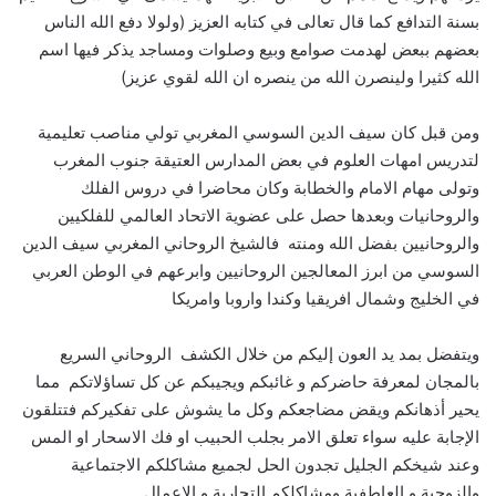
بسنة التدافع كما قال تعالى في كتابه العزيز (ولولا دفع الله الناس
بعضهم ببعض لهدمت صوامع وبيع وصلوات ومساجد يذكر فيها اسم
الله كثيرا ولينصرن الله من ينصره ان الله لقوي عزيز)
ومن قبل كان سيف الدين السوسي المغربي تولي مناصب تعليمية
لتدريس امهات العلوم في بعض المدارس العتيقة جنوب المغرب
وتولى مهام الامام والخطابة وكان محاضرا في دروس الفلك
والروحانيات وبعدها حصل على عضوية الاتحاد العالمي للفلكيين
والروحانيين بفضل الله ومنته فالشيخ الروحاني المغربي سيف الدين
السوسي من ابرز المعالجين الروحانيين وابرعهم في الوطن العربي
في الخليج وشمال افريقيا وكندا واروبا وامريكا
ويتفضل بمد يد العون إليكم من خلال الكشف الروحاني السريع
بالمجان لمعرفة حاضركم و غائبكم ويجيبكم عن كل تساؤلاتكم مما
يحير أذهانكم ويقض مضاجعكم وكل ما يشوش على تفكيركم فتتلقون
الإجابة عليه سواء تعلق الامر بجلب الحبيب او فك الاسحار او المس
وعند شيخكم الجليل تجدون الحل لجميع مشاكلكم الاجتماعية
والزوجية و العاطفية ومشاكلكم التجارية و الاعمال.