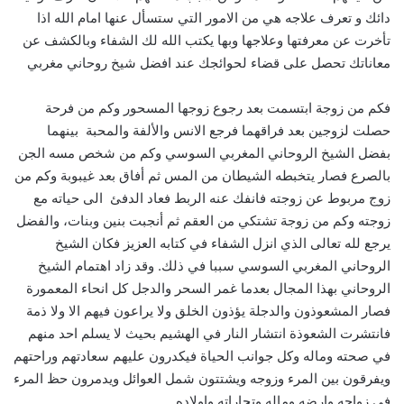
دائك و تعرف علاجه هي من الامور التي ستسأل عنها امام الله اذا
تأخرت عن معرفتها وعلاجها وبها يكتب الله لك الشفاء وبالكشف عن
معاناتك تحصل على قضاء لحوائجك عند افضل شيخ روحاني مغربي
فكم من زوجة ابتسمت بعد رجوع زوجها المسحور وكم من فرحة
حصلت لزوجين بعد فراقهما فرجع الانس والألفة والمحبة بينهما
بفضل الشيخ الروحاني المغربي السوسي وكم من شخص مسه الجن
بالصرع فصار يتخبطه الشيطان من المس ثم أفاق بعد غيبوبة وكم من
زوج مربوط عن زوجته فانفك عنه الربط فعاد الدفئ الى حياته مع
زوجته وكم من زوجة تشتكي من العقم ثم أنجبت بنين وبنات، والفضل
يرجع لله تعالى الذي انزل الشفاء في كتابه العزيز فكان الشيخ
الروحاني المغربي السوسي سببا في ذلك. وقد زاد اهتمام الشيخ
الروحاني بهذا المجال بعدما غمر السحر والدجل كل انحاء المعمورة
فصار المشعوذون والدجلة يؤذون الخلق ولا يراعون فيهم الا ولا ذمة
فانتشرت الشعوذة انتشار النار في الهشيم بحيث لا يسلم احد منهم
في صحته وماله وكل جوانب الحياة فيكدرون عليهم سعادتهم وراحتهم
ويفرقون بين المرء وزوجه ويشتتون شمل العوائل ويدمرون حظ المرء
في زواجه وارضه وماله وتجاراته واولاده