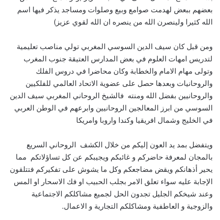
بعضهم ببعض لهدمت صوامع وبيع وصلوات ومساجد يذكر فيها اسم
الله كثيرا ولينصرن الله من ينصره ان الله لقوي عزيز)
ومن قبل كان سيف الدين السوسي المغربي تولي مناصب تعليمية
لتدريس امهات العلوم في بعض المدارس العتيقة جنوب المغرب
وتولى مهام الامام والخطابة وكان محاضرا في دروس الفلك
والروحانيات وبعدها حصل على عضوية الاتحاد العالمي للفلكيين
والروحانيين بفضل الله ومنته فالشيخ الروحاني المغربي سيف الدين
السوسي من ابرز المعالجين الروحانيين وابرعهم في الوطن العربي
في الخليج وشمال افريقيا وكندا واروبا وامريكا
ويتفضل بمد يد العون إليكم من خلال الكشف الروحاني السريع
بالمجان لمعرفة حاضركم و غائبكم ويجيبكم عن كل تساؤلاتكم مما
يحير أذهانكم ويقض مضاجعكم وكل ما يشوش على تفكيركم فتتلقون
الإجابة عليه سواء تعلق الامر بجلب الحبيب او فك الاسحار او المس
وعند شيخكم الجليل تجدون الحل لجميع مشاكلكم الاجتماعية
والزوجية و العاطفية ومشاكلكم التجارية و الاعمال.