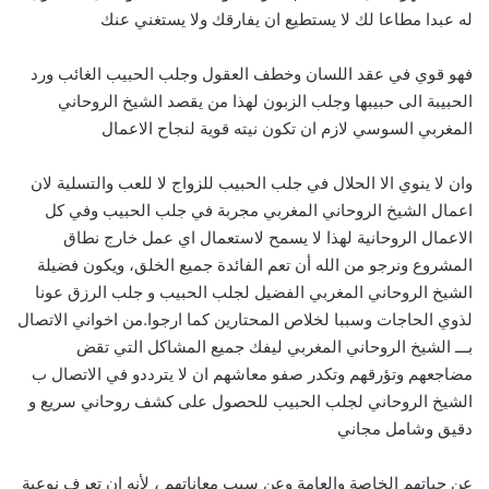
له عبدا مطاعا لك لا يستطيع ان يفارقك ولا يستغني عنك
فهو قوي في عقد اللسان وخطف العقول وجلب الحبيب الغائب ورد
الحبيبة الى حبيبها وجلب الزبون لهذا من يقصد الشيخ الروحاني
المغربي السوسي لازم ان تكون نيته قوية لنجاح الاعمال
وان لا ينوي الا الحلال في جلب الحبيب للزواج لا للعب والتسلية لان
اعمال الشيخ الروحاني المغربي مجربة في جلب الحبيب وفي كل
الاعمال الروحانية لهذا لا يسمح لاستعمال اي عمل خارج نطاق
المشروع ونرجو من الله أن تعم الفائدة جميع الخلق، ويكون فضيلة
الشيخ الروحاني المغربي الفضيل لجلب الحبيب و جلب الرزق عونا
لذوي الحاجات وسببا لخلاص المحتارين كما ارجوا.من اخواني الاتصال
بـــ الشيخ الروحاني المغربي ليفك جميع المشاكل التي تقض
مضاجعهم وتؤرقهم وتكدر صفو معاشهم ان لا يترددو في الاتصال ب
الشيخ الروحاني لجلب الحبيب للحصول على كشف روحاني سريع و
دقيق وشامل مجاني
عن حياتهم الخاصة والعامة وعن سبب معاناتهم ، لأنه ان تعرف نوعية