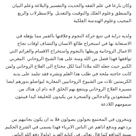
وكان بارعا في علم الفقه والحديث والتفسير والبلاغة وعلم البيان
والمنطق وعلوم الفلك والتوقيت والتعديل والاسطرلاب والربع
المجيب وعلوم الهندسة الفلكية
ولديه دراية في تتبع حركة النجوم وعلاقتها بالقمر مما يؤهله في
الاستعانة بها في استخراج طالع الانسان واكتشاف اوقات نجاح
الاعمال الروحانية وربطها بالنجوم واستخراج الاقسام والعزائم التي
توافقها فهذا فضل من الله ومنة على هذا الشيخ الروحاني المغربي
الكبير حيث جعله الله ملاذا أمنا لكل محتاج الى العلاج الروحاني ولمن
كانت حاجته ملحة في طلب هذا العلم ونشره فقد تتلمذ على يديه
الكريمتين ثلات من الشيوخ الروحانيين المغاربة ليواصلو بدورهم ايضا
مسيرة العلاج الروحاني وينتفع بهم الخلق لانه دام ان هناك من
المشعوذين والدجالين والسحرة من يكيدون للخليقة كيدا فيبثون
سمومهم اللاذعة
وينخرون في المجتمع يجولون يصولون فلا بد ان يكون بجانبهم من
يردعهم ويدفع اذاهم عن الناس الابرياء فهذا يسمى في الشرع الحكيم
بسنة التدافع كما قال تعالى في كتابه العزيز (ولولا دفع الله الناس