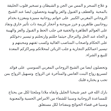
و علاج السحر و المس من الجن و الشيطان و تسخير قلوب الخليقة
بالمحبة والعطف و القبول والعز والهيبة وتحصلون ايضا عند الشيخ
الروحاني المغربي الكبير على خواتم روحانية مميزة ومعززة بخدام
روحانيين طاهرين و خرز مروحنة و أحجار كريمة ذات تأثير خارق ونفاذ
على العوالم الظاهرة والخفية في جلب الحظ و القبول والعز والهيبة
و الجاه عند الحل والترحال حيثما حللتم وارتحلتم و تيسير دخولكم
على الحكام واصحاب المناصب العالية وكسب ثقتهم ومحبتهم و
تيسير اعمالكم التجارية و جلب الزبائن لمحلاتكم ومراكزكم المعدة
للبيع و الشراء.
وتحصلون ايضا من الشيخ الروحاني المغربي السوسي على فوائد
لتسريع زواج البنت العانس والمتأخرة عن الزواج وتسهيل الزواج بمن
تحب و يختاره قلبك
بارك الله في عمر شيخنا الجليل وابقاه ملاذا وملجئا لكل من يحتاج
للمساعدة الروحانية وسببا للشفاء من الامراض الحسية والمعنوية
وسببا في قضاء الحوائج ومفتاحا لكل مستغلق