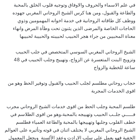
في علم الاسماء والحروف والاوفاق وتوجيه قلوب الخلق بالمحبة
والطاعة والقبول، ومن هنا كرس الشيخ الروحاني المغربي جهوده
ووظف كل طاقاته الروحانية في خدمة اخوانه المهمومين وذوي
الحاجات الخاصة والمرضى الذين يئنون تحت وطأة المرض وانهاء
معناة المحبيبن من جراء هجر الحبيب لحبيبته والحبيبة لحبيبها
الشيخ الروحاني المغربي السوسي المتخصص في جلب الحبيب
وتزويج البنت المتعسرة عن الزواج، وتهييج وجلب الحبيب في 48
ساعة للخطبة والزواج
حجاب روحاني مطلسم لجلب الحبيب والقبول وتوفير الحظ وهو من
اقوى الخدمات المجربة
طلسم المحبة وجلب الحظ من اقوى خدمات الشيخ الروحاني مجرب
فــــــي جلــب الحبيب وتهييجه بالمحبة،وهو من اقوى الطلاسم في
خطف القلوب وجلبها وتهييجها بالمحبة والطاعة العمياء فطلسم
الشيخ الروحاني المغربي لا يختلف اثنان في قوته وتأثيره على العوالم
الخفية فهو يعمل على سلب الارادت وعقد الألسنة ويجعل المعمول