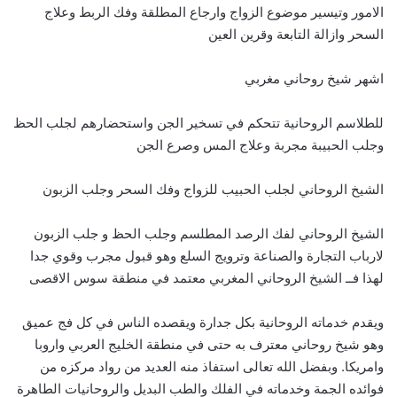
الامور وتيسير موضوع الزواج وارجاع المطلقة وفك الربط وعلاج
السحر وازالة التابعة وقرين العين
اشهر شيخ روحاني مغربي
للطلاسم الروحانية تتحكم في تسخير الجن واستحضارهم لجلب الحظ
وجلب الحبيبة مجربة وعلاج المس وصرع الجن
الشيخ الروحاني لجلب الحبيب للزواج وفك السحر وجلب الزبون
الشيخ الروحاني لفك الرصد المطلسم وجلب الحظ و جلب الزبون
لارباب التجارة والصناعة وترويج السلع وهو قبول مجرب وقوي جدا
لهذا فــ الشيخ الروحاني المغربي معتمد في منطقة سوس الاقصى
ويقدم خدماته الروحانية بكل جدارة ويقصده الناس في كل فج عميق
وهو شيخ روحاني معترف به حتى في منطقة الخليج العربي واروبا
وامريكا. وبفضل الله تعالى استفاذ منه العديد من رواد مركزه من
فوائده الجمة وخدماته في الفلك والطب البديل والروحانيات الطاهرة