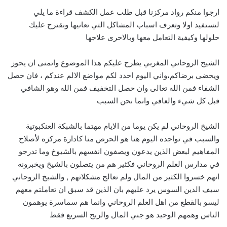
ارجوا منكم رواد مركزنا قبل طلب عمل الكشف قراءة ما يلي
لتستفيد اولا وتعرف اسباب المشاكل التي تعانيها ونقترح عليك
حلولها وكيفية التعامل معها وبالاحرى علاجها
الشيخ الروحاني المغربي يطرح عليكم هذا الموضوع واتمنى ان يحوز
ويحضى برضاكم،واني اليوم احدد لكم مواضع الالم عندكم ، فان حصل
الشفاء فمن الله تعالى وان حصل التخفيف فمن الله وهو الشافي
قبل كل شيء والعافي وانما نحن السبب
الشيخ الروحاني لم يكن يوما من الايام مهتما بالشبكة العنكبوتية
والسبب في تواجده اليوم هنا هو الحرص منا كادارة مركزه لأصلاح
المفاهيم لبعض الذين يدعون ويصفون انفسهم بالشيوخ وما تدرجو
في مدارس العلم الروحاني فكثير هم من يتصلون بالشيخ ويخبرونه
انهم خسروا الكثير من المال ولم تعالج مشكلاتهم , والشيخ الروحاني
سيف الدين السوس يرد عليهم بان الذين قد سبق ان تعاملتم معهم
ليسو بالقطع من اهل العلم الروحاني وانما هم سماسرة يوهمون
الناس وهمهم الوحيد هو جني المال والربح السريع فقط