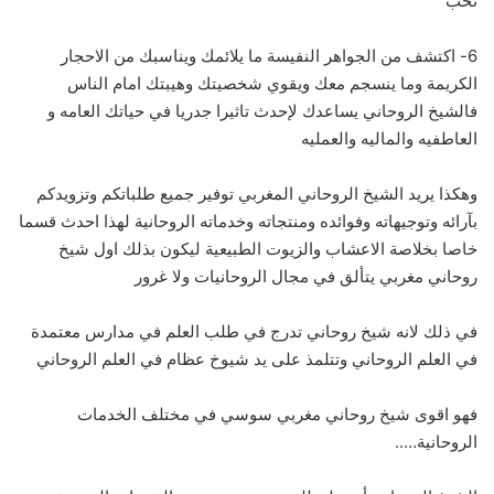
تحب
6- اكتشف من الجواهر النفيسة ما يلائمك ويناسبك من الاحجار
الكريمة وما ينسجم معك ويقوي شخصيتك وهيبتك امام الناس
فالشيخ الروحاني يساعدك لإحدث تاثيرا جدريا في حياتك العامه و
العاطفيه والماليه والعمليه
وهكذا يريد الشيخ الروحاني المغربي توفير جميع طلباتكم وتزويدكم
بآرائه وتوجيهاته وفوائده ومنتجاته وخدماته الروحانية لهذا احدث قسما
خاصا بخلاصة الاعشاب والزيوت الطبيعية ليكون بذلك اول شيخ
روحاني مغربي يتألق في مجال الروحانيات ولا غرور
في ذلك لانه شيخ روحاني تدرج في طلب العلم في مدارس معتمدة
في العلم الروحاني وتتلمذ على يد شيوخ عظام في العلم الروحاني
فهو اقوى شيخ روحاني مغربي سوسي في مختلف الخدمات
الروحانية…..