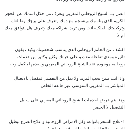
اتصل بـــ الشيخ الروحاني المغربي وتعرف من خلال اسمك عن الحجر
الكريم الذي يناسبك وينسجم مع دمك وتعرف على برجك وطالعك
وتركيبيتك الفلكية انت ومن تريد اشراكه معك وتعرف هل يتوافق معك
ام لا
اكشف عن الخاتم الروحاني الذي يناسب شخصيتك وكيف يكون
تاثيره ومدى تفاعله معك و على حياتك وكثير وكثير من خدمات
روحانية موجودة عند الشيخ الروحاني المغربي و يقدمها باكمل وجه
واذا انت ممن يحب المزيد ولا تمل من التفصيل فتفضل بالاتصال
المباشر بـــ
ا
لمغربي السوسي عبر هاتفه الخاص
وهنا يتم عرض لخدمات الشيخ الروحاني المغربي على سبيل
التفصيل لا الحصر
1-علاج السحر بانواعه وكل الامراض الروحانية و علاج الصرع تبطيل
السحر وعلاج المس الشيطاني )(صرع الجن)