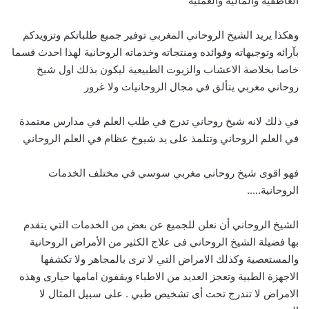
العاطفيه والماليه والعمليه
وهكذا يريد الشيخ الروحاني المغربي توفير جميع طلباتكم وتزويدكم
بآرائه وتوجيهاته وفوائده ومنتجاته وخدماته الروحانية لهذا احدث قسما
خاصا بخلاصة الاعشاب والزيوت الطبيعية ليكون بذلك اول شيخ
روحاني مغربي يتألق في مجال الروحانيات ولا غرور
في ذلك لانه شيخ روحاني تدرج في طلب العلم في مدارس معتمدة
في العلم الروحاني وتتلمذ على يد شيوخ عظام في العلم الروحاني
فهو اقوى شيخ روحاني مغربي سوسي في مختلف الخدمات
الروحانية…..
الشيخ الروحاني أن نعلن للجميع عن بعض من الخدمات التي يتقدم
بها فضيلة الشيخ الروحاني فى علاج الكثير من الأمراض الروحانية
والمستعصية وكذلك الامراض التي لا ترى بالمجاهر ولا تكشفها
الاجهزة الطبية وتعجز العديد من الاطباء ويقفون امامها حيارى وهذه
الامراض لا تندرج تحت أى تشخيص طبي . على سبيل المثال لا