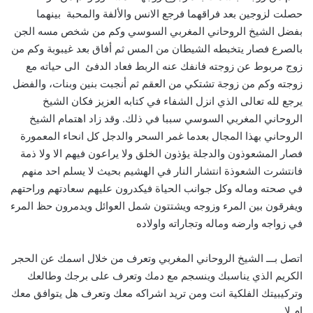
حصلت لزوجين بعد فراقهما فرجع الانس والألفة والمحبة بينهما
بفضل الشيخ الروحاني المغربي السوسي وكم من شخص مسه الجن
بالصرع فصار يتخبطه الشيطان من المس ثم أفاق بعد غيبوبة وكم من
زوج مربوط عن زوجته فانفك عنه الربط فعاد الدفئ الى حياته مع
زوجته وكم من زوجة تشتكي من العقم ثم أنجبت بنين وبنات، والفضل
يرجع لله تعالى الذي انزل الشفاء في كتابه العزيز فكان الشيخ
الروحاني المغربي السوسي سببا في ذلك. وقد زاد اهتمام الشيخ
الروحاني بهذا المجال بعدما غمر السحر والدجل كل انحاء المعمورة
فصار المشعوذون والدجلة يؤذون الخلق ولا يراعون فيهم الا ولا ذمة
فانتشرت الشعوذة انتشار النار في الهشيم بحيث لا يسلم احد منهم
في صحته وماله وكل جوانب الحياة فيكدرون عليهم سعادتهم وراحتهم
ويفرقون بين المرء وزوجه ويشتتون شمل العوائل ويدمرون حظ المرء
في زواجه وارضه وماله وتجاراته واولاده
اتصل بـــ الشيخ الروحاني المغربي وتعرف من خلال اسمك عن الحجر
الكريم الذي يناسبك وينسجم مع دمك وتعرف على برجك وطالعك
وتركيبيتك الفلكية انت ومن تريد اشراكه معك وتعرف هل يتوافق معك
ام لا