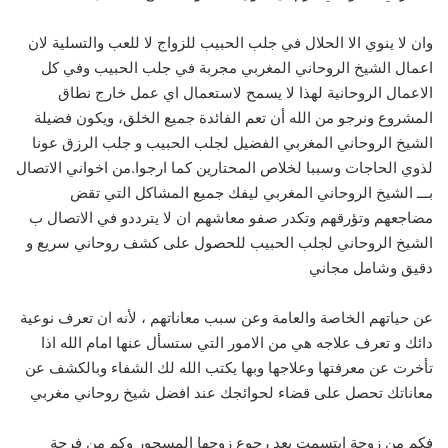
وان لا ينوي الا الحلال في جلب الحبيب للزواج لا للعب والتسلية لان
اعمال الشيخ الروحاني المغربي مجربة في جلب الحبيب وفي كل
الاعمال الروحانية لهذا لا يسمح لاستعمال اي عمل خارج نطاق
المشروع ونرجو من الله أن تعم الفائدة جميع الخلق، ويكون فضيلة
الشيخ الروحاني المغربي الفضيل لجلب الحبيب و جلب الرزق عونا
لذوي الحاجات وسببا لخلاص المحتارين كما ارجوا.من اخواني الاتصال
بـــ الشيخ الروحاني المغربي ليفك جميع المشاكل التي تقض
مضاجعهم وتؤرقهم وتكدر صفو معاشهم ان لا يترددو في الاتصال ب
الشيخ الروحاني لجلب الحبيب للحصول على كشف روحاني سريع و
دقيق وشامل مجاني
عن حياتهم الخاصة والعامة وعن سبب معاناتهم ، لأنه ان تعرف نوعية
دائك و تعرف علاجه هي من الامور التي ستسأل عنها امام الله اذا
تأخرت عن معرفتها وعلاجها وبها يكتب الله لك الشفاء وبالكشف عن
معاناتك تحصل على قضاء لحوائجك عند افضل شيخ روحاني مغربي
فكم من زوجة ابتسمت بعد رجوع زوجها المسحور وكم من فرحة