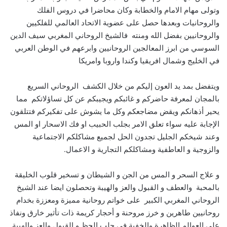
وتولى مهام الامام والخطابة وكان محاضرا في دروس الفلك
والروحانيات وبعدها حصل على عضوية الاتحاد العالمي للفلكيين
والروحانيين بفضل الله ومنته فالشيخ الروحاني المغربي سيف الدين
السوسي من ابرز المعالجين الروحانيين وابرعهم في الوطن العربي
في الخليج وشمال افريقيا وكندا واروبا وامريكا
ويتفضل بمد يد العون إليكم من خلال الكشف الروحاني السريع
بالمجان لمعرفة حاضركم و غائبكم ويجيبكم عن كل تساؤلاتكم مما
يحير أذهانكم ويقض مضاجعكم وكل ما يشوش على تفكيركم فتتلقون
الإجابة عليه سواء تعلق الامر بجلب الحبيب او فك الاسحار او المس
وعند شيخكم الجليل تجدون الحل لجميع مشاكلكم الاجتماعية
والزوجية و العاطفية ومشاكلكم التجارية و الاعمال.
و علاج السحر و المس من الجن و الشيطان و تسخير قلوب الخليقة
بالمحبة والعطف و القبول والعز والهيبة وتحصلون ايضا عند الشيخ
الروحاني المغربي الكبير على خواتم روحانية مميزة ومعززة بخدام
روحانيين طاهرين و خرز مروحنة و أحجار كريمة ذات تأثير خارق ونفاذ
على العوالم الظاهرة والخفية في جلب الحظ و القبول والعز والهيبة