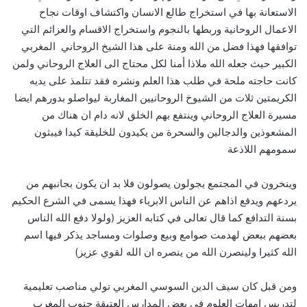
الاستعانة بها في استخراج طالع الانسان واكتشاف اوقات نجاح
الاعمال الروحانية وربطها بالنجوم واستخراج الاقسام والعزائم التي
توافقها فهذا فضل من الله ومنة على هذا الشيخ الروحاني المغربي
الكبير حيث جعله الله ملاذا أمنا لكل محتاج الى العلاج الروحاني ولمن
كانت حاجته ملحة في طلب هذا العلم ونشره فقد تتلمذ على يديه
الكريمتين ثلات من الشيوخ الروحانيين المغاربة ليواصلو بدورهم ايضا
مسيرة العلاج الروحاني وينتفع بهم الخلق لانه دام ان هناك من
المشعوذين والدجالين والسحرة من يكيدون للخليقة كيدا فيبثون
سمومهم اللاذعة
وينخرون في المجتمع يجولون يصولون فلا بد ان يكون بجانبهم من
يردعهم ويدفع اذاهم عن الناس الابرياء فهذا يسمى في الشرع الحكيم
بسنة التدافع كما قال تعالى في كتابه العزيز (ولولا دفع الله الناس
بعضهم ببعض لهدمت صوامع وبيع وصلوات ومساجد يذكر فيها اسم
الله كثيرا ولينصرن الله من ينصره ان الله لقوي عزيز)
ومن قبل كان سيف الدين السوسي المغربي تولي مناصب تعليمية
لتدريس امهات العلوم في بعض المدارس العتيقة جنوب المغرب