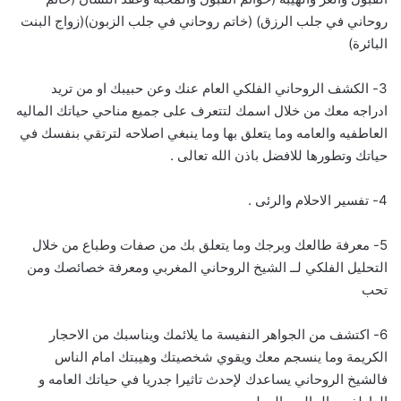
روحاني في جلب الرزق) (خاتم روحاني في جلب الزبون)(زواج البنت
البائرة)
3- الكشف الروحاني الفلكي العام عنك وعن حبيبك او من تريد
ادراجه معك من خلال اسمك لتتعرف على جميع مناحي حياتك الماليه
العاطفيه والعامه وما يتعلق بها وما ينبغي اصلاحه لترتقي بنفسك في
حياتك وتطورها للافضل باذن الله تعالى .
4- تفسير الاحلام والرئى .
5- معرفة طالعك وبرجك وما يتعلق بك من صفات وطباع من خلال
التحليل الفلكي لــ الشيخ الروحاني المغربي ومعرفة خصائصك ومن
تحب
6- اكتشف من الجواهر النفيسة ما يلائمك ويناسبك من الاحجار
الكريمة وما ينسجم معك ويقوي شخصيتك وهيبتك امام الناس
فالشيخ الروحاني يساعدك لإحدث تاثيرا جدريا في حياتك العامه و