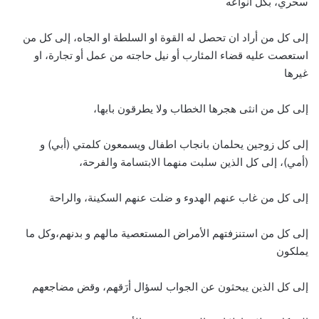
سحري، بكل انواعه
إلى كل من أراد ان تحصل له القوة او السلطة او الجاه، إلى كل من
استعصت عليه قضاء المئارب أو نيل حاجته من عمل أو تجارة، او
غيرها
إلى كل من انثى هجرها الخطاب ولا يطرقون بابها،
إلى كل زوجين يحلمان بانجاب اطفال ويسمعون كلمتي (أبي) و
(أمي)، إلى كل الذين سلبت منهما الابتسامة والفرحة،
إلى كل من غاب عنهم الهدوء و ضلت عنهم السكينة، والراحة
إلى كل من استنزفتهم الأمراض المستعصية مالهم و بدنهم،وكل ما
يملكون
إلى كل الذين يبحثون عن الجواب لسؤال أرَقهم، وقض مضاجعهم