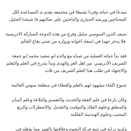
مبدعا في حياته وفردا نشيطا في مجتمعه يقدم يد المساعدة لكل
المحتاجين ويرشد الحيارى والباحثين على ضالتهم فا شيخنا الجليل
سيف الدين السوسي سليل وفرع من هذه الدوحة المباركة الادريسية
فلا يدخر جهدا في اسعاد اخوانه وزواره من شتى بقاع العالم
فقد بدأ حياته العملية من صباه مع والده ابو سعيد محمد ابو جمعة
الشريف الأدريسي من اهل العز والهدى وبدأ يتدرج في العلم والتعلم
والاجتهاد في طلب هذا العلم الشريف من ثلاث
شيوخ اكفاء مشهود لهم بالعلم والعطاء في منطقة سوس العالمة
وكان بارعا في علم الفقه والحديث والتفسير والبلاغة وعلم البيان
والمنطق وعلوم الفلك والتوقيت والتعديل والاسطرلاب والربع
المجيب وعلوم الهندسة الفلكية
ولديه دراية في تتبع حركة النجوم وعلاقتها بالقمر مما يؤهله في