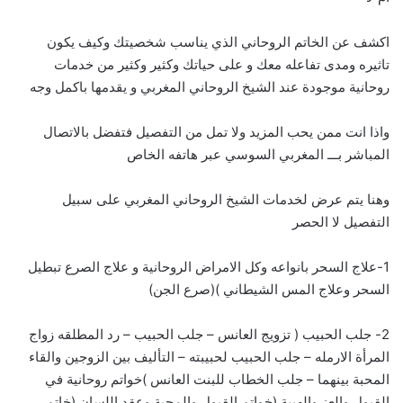
اكشف عن الخاتم الروحاني الذي يناسب شخصيتك وكيف يكون
تاثيره ومدى تفاعله معك و على حياتك وكثير وكثير من خدمات
روحانية موجودة عند الشيخ الروحاني المغربي و يقدمها باكمل وجه
واذا انت ممن يحب المزيد ولا تمل من التفصيل فتفضل بالاتصال
المباشر بـــ
ا
لمغربي السوسي عبر هاتفه الخاص
وهنا يتم عرض لخدمات الشيخ الروحاني المغربي على سبيل
التفصيل لا الحصر
1-علاج السحر بانواعه وكل الامراض الروحانية و علاج الصرع تبطيل
السحر وعلاج المس الشيطاني )(صرع الجن)
2- جلب الحبيب ( تزويج العانس – جلب الحبيب – رد المطلقه زواج
المرأة الارمله – جلب الحبيب لحبيبته – التأليف بين الزوجين والقاء
المحبة بينهما – جلب الخطاب للبنت العانس )خواتم روحانية في
القبول والعز والهيبة (خواتم القبول والمحبة وعقد اللسان (خاتم