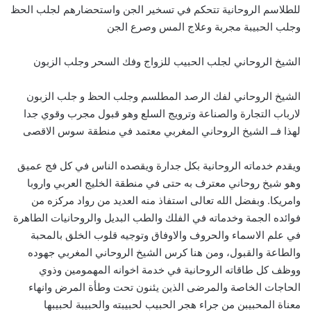
للطلاسم الروحانية تتحكم في تسخير الجن واستحضارهم لجلب الحظ
وجلب الحبيبة مجربة وعلاج المس وصرع الجن
الشيخ الروحاني لجلب الحبيب للزواج وفك السحر وجلب الزبون
الشيخ الروحاني لفك الرصد المطلسم وجلب الحظ و جلب الزبون
لارباب التجارة والصناعة وترويج السلع وهو قبول مجرب وقوي جدا
لهذا فــ الشيخ الروحاني المغربي معتمد في منطقة سوس الاقصى
ويقدم خدماته الروحانية بكل جدارة ويقصده الناس في كل فج عميق
وهو شيخ روحاني معترف به حتى في منطقة الخليج العربي واروبا
وامريكا. وبفضل الله تعالى استفاذ منه العديد من رواد مركزه من
فوائده الجمة وخدماته في الفلك والطب البديل والروحانيات الطاهرة
في علم الاسماء والحروف والاوفاق وتوجيه قلوب الخلق بالمحبة
والطاعة والقبول، ومن هنا كرس الشيخ الروحاني المغربي جهوده
ووظف كل طاقاته الروحانية في خدمة اخوانه المهمومين وذوي
الحاجات الخاصة والمرضى الذين يئنون تحت وطأة المرض وانهاء
معناة المحبيبن من جراء هجر الحبيب لحبيبته والحبيبة لحبيبها