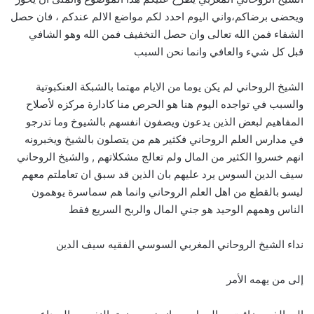
ويحضى برضاكم،واني اليوم احدد لكم مواضع الالم عندكم ، فان حصل
الشفاء فمن الله تعالى وان حصل التخفيف فمن الله وهو الشافي
قبل كل شيء والعافي وانما نحن السبب
الشيخ الروحاني لم يكن يوما من الايام مهتما بالشبكة العنكبوتية
والسبب في تواجده اليوم هنا هو الحرص منا كادارة مركزه لأصلاح
المفاهيم لبعض الذين يدعون ويصفون انفسهم بالشيوخ وما تدرجو
في مدارس العلم الروحاني فكثير هم من يتصلون بالشيخ ويخبرونه
انهم خسروا الكثير من المال ولم تعالج مشكلاتهم , والشيخ الروحاني
سيف الدين السوس يرد عليهم بان الذين قد سبق ان تعاملتم معهم
ليسو بالقطع من اهل العلم الروحاني وانما هم سماسرة يوهمون
الناس وهمهم الوحيد هو جني المال والربح السريع فقط
نداء الشيخ الروحاني المغربي السوسي الفقيه سيف الدين
إلى من يهمه الأمر