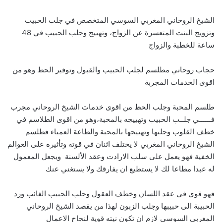
الشيخ الروحاني المغربي السوسي المتخصص في جلب الحبيب
وتزويج البنت المتعسرة عن الزواج، وتهييج وجلب الحبيب في 48
ساعة للخطبة والزواج
حجاب روحاني مطلسم لجلب الحبيب والقبول وتوفير الحظ وهو من
اقوى الخدمات المجربة
طلسم المحبة وجلب الحظ من اقوى خدمات الشيخ الروحاني مجرب
فــــــي جلــب الحبيب وتهييجه بالمحبة،وهو من اقوى الطلاسم في
خطف القلوب وجلبها وتهييجها بالمحبة والطاعة العمياء فطلسم
الشيخ الروحاني المغربي لا يختلف اثنان في قوته وتأثيره على العوالم
الخفية فهو يعمل على سلب الارادت وعقد الألسنة ويجعل المعمول
له عبدا مطاعا لك لا يستطيع ان يفارقك ولا يستغني عنك
فهو قوي في عقد اللسان وخطف العقول وجلب الحبيب الغائب ورد
الحبيبة الى حبيبها وجلب الزبون لهذا من يقصد الشيخ الروحاني
المغربي السوسي لازم ان تكون نيته قوية لنجاح الاعمال