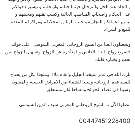
و الجاه عند الحل والترحال حيثما حللتم وارتحلتم و تيسير دخولكم
على الحكام واصحاب المناصب العالية وكسب ثقتهم ومحبتهم و
تيسير اعمالكم التجارية و جلب الزبائن لمحلاتكم ومراكزكم المعدة
للبيع و الشراء.
وتحصلون ايضا من الشيخ الروحاني المغربي السوسي على فوائد
لتسريع زواج البنت العانس والمتأخرة عن الزواج وتسهيل الزواج بمن
تحب و يختاره قلبك
بارك الله في عمر شيخنا الجليل وابقاه ملاذا وملجئا لكل من يحتاج
للمساعدة الروحانية وسببا للشفاء من الامراض الحسية والمعنوية
وسببا في قضاء الحوائج ومفتاحا لكل مستغلق
اتصلوا الآن بــ الشيخ الروحاني المغربي سيف الدين السوسي
00447451228400