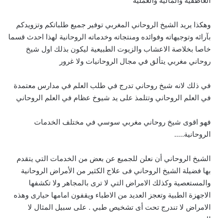
العاطفيه والماليه والعمليه
وهكذا يريد الشيخ الروحاني المغربي توفير جميع طلباتكم وتزويدكم
بآرائه وتوجيهاته وفوائده ومنتجاته وخدماته الروحانية لهذا احدث قسما
خاصا بخلاصة الاعشاب والزيوت الطبيعية ليكون بذلك اول شيخ
روحاني مغربي يتألق في مجال الروحانيات ولا غرور
في ذلك لانه شيخ روحاني تدرج في طلب العلم في مدارس معتمدة
في العلم الروحاني وتتلمذ على يد شيوخ عظام في العلم الروحاني
فهو اقوى شيخ روحاني مغربي سوسي في مختلف الخدمات
الروحانية…..
الشيخ الروحاني أن نعلن للجميع عن بعض من الخدمات التي يتقدم
بها فضيلة الشيخ الروحاني فى علاج الكثير من الأمراض الروحانية
والمستعصية وكذلك الامراض التي لا ترى بالمجاهر ولا تكشفها
الاجهزة الطبية وتعجز العديد من الاطباء ويقفون امامها حيارى وهذه
الامراض لا تندرج تحت أى تشخيص طبي . على سبيل المثال لا