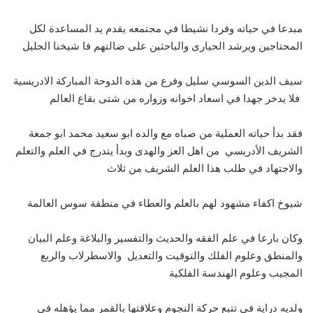
مبدعا في حياته وفردا نشيطا في مجتمعه يقدم يد المساعدة لكل
المحتاجين ويرشد الحيارى والباحثين على ضالتهم فا شيخنا الجليل
سيف الدين السوسي سليل وفرع من هذه الدوحة المباركة الادريسية
فلا يدخر جهدا في اسعاد اخوانه وزواره من شتى بقاع العالم
فقد بدأ حياته العملية من صباه مع والده ابو سعيد محمد ابو جمعة
الشريف الأدريسي من اهل العز والهدى وبدأ يتدرج في العلم والتعلم
والاجتهاد في طلب هذا العلم الشريف من ثلاث
شيوخ اكفاء مشهود لهم بالعلم والعطاء في منطقة سوس العالمة
وكان بارعا في علم الفقه والحديث والتفسير والبلاغة وعلم البيان
والمنطق وعلوم الفلك والتوقيت والتعديل والاسطرلاب والربع
المجيب وعلوم الهندسة الفلكية
ولديه دراية في تتبع حركة النجوم وعلاقتها بالقمر مما يؤهله في