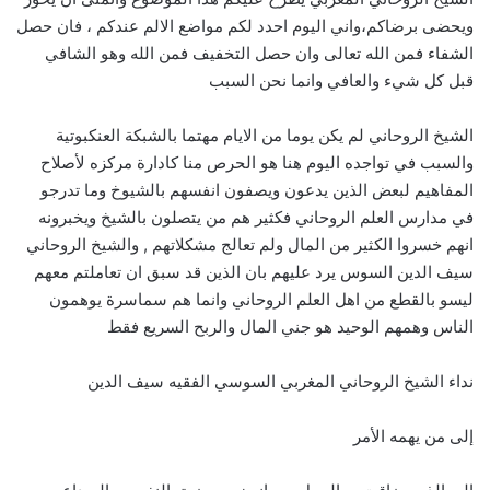
ويحضى برضاكم،واني اليوم احدد لكم مواضع الالم عندكم ، فان حصل
الشفاء فمن الله تعالى وان حصل التخفيف فمن الله وهو الشافي
قبل كل شيء والعافي وانما نحن السبب
الشيخ الروحاني لم يكن يوما من الايام مهتما بالشبكة العنكبوتية
والسبب في تواجده اليوم هنا هو الحرص منا كادارة مركزه لأصلاح
المفاهيم لبعض الذين يدعون ويصفون انفسهم بالشيوخ وما تدرجو
في مدارس العلم الروحاني فكثير هم من يتصلون بالشيخ ويخبرونه
انهم خسروا الكثير من المال ولم تعالج مشكلاتهم , والشيخ الروحاني
سيف الدين السوس يرد عليهم بان الذين قد سبق ان تعاملتم معهم
ليسو بالقطع من اهل العلم الروحاني وانما هم سماسرة يوهمون
الناس وهمهم الوحيد هو جني المال والربح السريع فقط
نداء الشيخ الروحاني المغربي السوسي الفقيه سيف الدين
إلى من يهمه الأمر