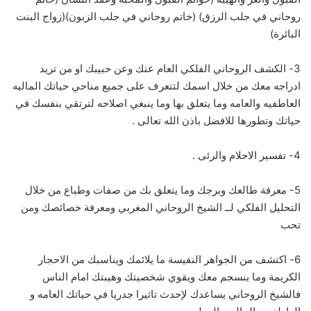
روحاني في جلب الرزق) (خاتم روحاني في جلب الزبون)(زواج البنت
البائرة)
3- الكشف الروحاني الفلكي العام عنك وعن حبيبك او من تريد
ادراجه معك من خلال اسمك لتتعرف على جميع مناحي حياتك الماليه
العاطفيه والعامه وما يتعلق بها وما ينبغي اصلاحه لترتقي بنفسك في
حياتك وتطورها للافضل باذن الله تعالى .
4- تفسير الاحلام والرئى .
5- معرفة طالعك وبرجك وما يتعلق بك من صفات وطباع من خلال
التحليل الفلكي لــ الشيخ الروحاني المغربي ومعرفة خصائصك ومن
تحب
6- اكتشف من الجواهر النفيسة ما يلائمك ويناسبك من الاحجار
الكريمة وما ينسجم معك ويقوي شخصيتك وهيبتك امام الناس
فالشيخ الروحاني يساعدك لإحدث تاثيرا جدريا في حياتك العامه و