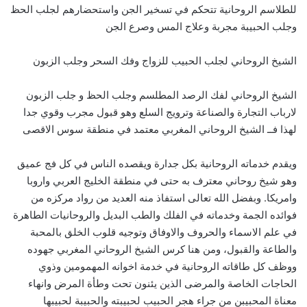
للطلاسم الروحانية تتحكم في تسخير الجن واستحضارهم لجلب الحظ
وجلب الحبيبة مجربة وعلاج المس وصرع الجن
الشيخ الروحاني لجلب الحبيب للزواج وفك السحر وجلب الزبون
الشيخ الروحاني لفك الرصد المطلسم وجلب الحظ و جلب الزبون
لارباب التجارة والصناعة وترويج السلع وهو قبول مجرب وقوي جدا
لهذا فــ الشيخ الروحاني المغربي معتمد في منطقة سوس الاقصى
ويقدم خدماته الروحانية بكل جدارة ويقصده الناس في كل فج عميق
وهو شيخ روحاني معترف به حتى في منطقة الخليج العربي واروبا
وامريكا. وبفضل الله تعالى استفاذ منه العديد من رواد مركزه من
فوائده الجمة وخدماته في الفلك والطب البديل والروحانيات الطاهرة
في علم الاسماء والحروف والاوفاق وتوجيه قلوب الخلق بالمحبة
والطاعة والقبول، ومن هنا كرس الشيخ الروحاني المغربي جهوده
ووظف كل طاقاته الروحانية في خدمة اخوانه المهمومين وذوي
الحاجات الخاصة والمرضى الذين يئنون تحت وطأة المرض وانهاء
معناة المحبيبن من جراء هجر الحبيب لحبيبته والحبيبة لحبيبها