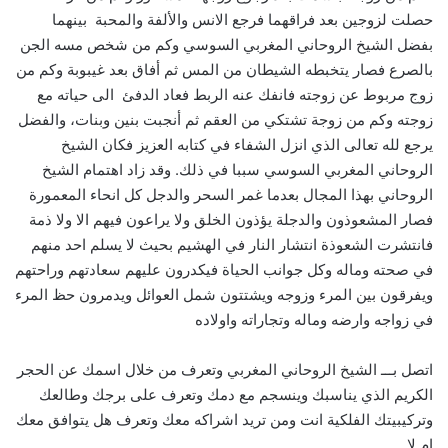
حصلت لزوجين بعد فراقهما فرجع الانس والألفة والمحبة بينهما
بفضل الشيخ الروحاني المغربي السوسي وكم من شخص مسه الجن
بالصرع فصار يتخبطه الشيطان من المس ثم أفاق بعد غيبوبة وكم من
زوج مربوط عن زوجته فانفك عنه الربط فعاد الدفئ الى حياته مع
زوجته وكم من زوجة تشتكي من العقم ثم أنجبت بنين وبنات، والفضل
يرجع لله تعالى الذي انزل الشفاء في كتابه العزيز فكان الشيخ
الروحاني المغربي السوسي سببا في ذلك. وقد زاد اهتمام الشيخ
الروحاني بهذا المجال بعدما غمر السحر والدجل كل انحاء المعمورة
فصار المشعوذون والدجلة يؤذون الخلق ولا يراعون فيهم الا ولا ذمة
فانتشرت الشعوذة انتشار النار في الهشيم بحيث لا يسلم احد منهم
في صحته وماله وكل جوانب الحياة فيكدرون عليهم سعادتهم وراحتهم
ويفرقون بين المرء وزوجه ويشتتون شمل العوائل ويدمرون حظ المرء
في زواجه وارضه وماله وتجاراته واولاده
اتصل بـــ الشيخ الروحاني المغربي وتعرف من خلال اسمك عن الحجر
الكريم الذي يناسبك وينسجم مع دمك وتعرف على برجك وطالعك
وتركيبيتك الفلكية انت ومن تريد اشراكه معك وتعرف هل يتوافق معك
ام لا