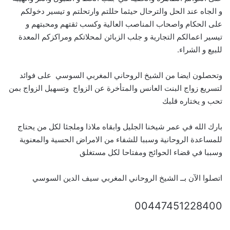
و الجاه عند الحل والترحال حيثما حللتم وارتحلتم و تيسير دخولكم
على الحكام واصحاب المناصب العالية وكسب ثقتهم ومحبتهم و
تيسير اعمالكم التجارية و جلب الزبائن لمحلاتكم ومراكزكم المعدة
للبيع و الشراء.
وتحصلون ايضا من الشيخ الروحاني المغربي السوسي على فوائد
لتسريع زواج البنت العانس والمتأخرة عن الزواج وتسهيل الزواج بمن
تحب و يختاره قلبك
بارك الله في عمر شيخنا الجليل وابقاه ملاذا وملجئا لكل من يحتاج
للمساعدة الروحانية وسببا للشفاء من الامراض الحسية والمعنوية
وسببا في قضاء الحوائج ومفتاحا لكل مستغلق
اتصلوا الآن بــ الشيخ الروحاني المغربي سيف الدين السوسي
00447451228400