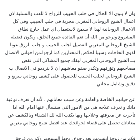
وان لا ينوي الا الحلال في جلب الحبيب للزواج لا للعب والتسلية لان
اعمال الشيخ الروحاني المغربي مجربة في جلب الحبيب وفي كل
الاعمال الروحانية لهذا لا يسمح لاستعمال اي عمل خارج نطاق
المشروع ونرجو من الله أن تعم الفائدة جميع الخلق، ويكون فضيلة
الشيخ الروحاني المغربي الفضيل لجلب الحبيب و جلب الرزق عونا
لذوي الحاجات وسببا لخلاص المحتارين كما ارجوا.من اخواني الاتصال
بـــ الشيخ الروحاني المغربي ليفك جميع المشاكل التي تقض
مضاجعهم وتؤرقهم وتكدر صفو معاشهم ان لا يترددو في الاتصال ب
الشيخ الروحاني لجلب الحبيب للحصول على كشف روحاني سريع و
دقيق وشامل مجاني
عن حياتهم الخاصة والعامة وعن سبب معاناتهم ، لأنه ان تعرف نوعية
دائك و تعرف علاجه هي من الامور التي ستسأل عنها امام الله اذا
تأخرت عن معرفتها وعلاجها وبها يكتب الله لك الشفاء وبالكشف عن
معاناتك تحصل على قضاء لحوائجك عند افضل شيخ روحاني مغربي
فكم من زوجة ابتسمت بعد رجوع زوجها المسحور وكم من فرحة