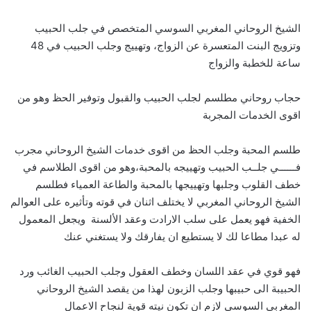
الشيخ الروحاني المغربي السوسي المتخصص في جلب الحبيب
وتزويج البنت المتعسرة عن الزواج، وتهييج وجلب الحبيب في 48
ساعة للخطبة والزواج
حجاب روحاني مطلسم لجلب الحبيب والقبول وتوفير الحظ وهو من
اقوى الخدمات المجربة
طلسم المحبة وجلب الحظ من اقوى خدمات الشيخ الروحاني مجرب
فــــــي جلــب الحبيب وتهييجه بالمحبة،وهو من اقوى الطلاسم في
خطف القلوب وجلبها وتهييجها بالمحبة والطاعة العمياء فطلسم
الشيخ الروحاني المغربي لا يختلف اثنان في قوته وتأثيره على العوالم
الخفية فهو يعمل على سلب الارادت وعقد الألسنة ويجعل المعمول
له عبدا مطاعا لك لا يستطيع ان يفارقك ولا يستغني عنك
فهو قوي في عقد اللسان وخطف العقول وجلب الحبيب الغائب ورد
الحبيبة الى حبيبها وجلب الزبون لهذا من يقصد الشيخ الروحاني
المغربي السوسي لازم ان تكون نيته قوية لنجاح الاعمال