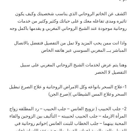
اكشف عن الخاتم الروحاني الذي يناسب شخصيتك وكيف يكون
تاثيره ومدى تفاعله معك و على حياتك وكثير وكثير من خدمات
روحانية موجودة عند الشيخ الروحاني المغربي و يقدمها باكمل وجه
واذا انت ممن يحب المزيد ولا تمل من التفصيل فتفضل بالاتصال
المباشر بـــ
ا
لمغربي السوسي عبر هاتفه الخاص
وهنا يتم عرض لخدمات الشيخ الروحاني المغربي على سبيل
التفصيل لا الحصر
1-علاج السحر بانواعه وكل الامراض الروحانية و علاج الصرع تبطيل
السحر وعلاج المس الشيطاني )(صرع الجن)
2- جلب الحبيب ( تزويج العانس – جلب الحبيب – رد المطلقه زواج
المرأة الارمله – جلب الحبيب لحبيبته – التأليف بين الزوجين والقاء
المحبة بينهما – جلب الخطاب للبنت العانس )خواتم روحانية في
القبول والعز والهيبة (خواتم القبول والمحبة وعقد اللسان (خاتم