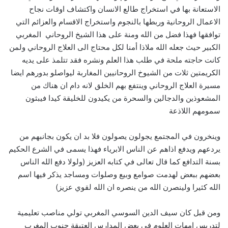
الاستعانة بها في استخراج طالع الانسان واكتشاف اوقات نجاح
الاعمال الروحانية وربطها بالنجوم واستخراج الاقسام والعزائم التي
توافقها فهذا فضل من الله ومنة على هذا الشيخ الروحاني المغربي
الكبير حيث جعله الله ملاذا أمنا لكل محتاج الى العلاج الروحاني ولمن
كانت حاجته ملحة في طلب هذا العلم ونشره فقد تتلمذ على يديه
الكريمتين ثلات من الشيوخ الروحانيين المغاربة ليواصلو بدورهم ايضا
مسيرة العلاج الروحاني وينتفع بهم الخلق لانه دام ان هناك من
المشعوذين والدجالين والسحرة من يكيدون للخليقة كيدا فيبثون
سمومهم اللاذعة
وينخرون في المجتمع يجولون يصولون فلا بد ان يكون بجانبهم من
يردعهم ويدفع اذاهم عن الناس الابرياء فهذا يسمى في الشرع الحكيم
بسنة التدافع كما قال تعالى في كتابه العزيز (ولولا دفع الله الناس
بعضهم ببعض لهدمت صوامع وبيع وصلوات ومساجد يذكر فيها اسم
الله كثيرا ولينصرن الله من ينصره ان الله لقوي عزيز)
ومن قبل كان سيف الدين السوسي المغربي تولي مناصب تعليمية
لتدريس امهات العلوم في بعض المدارس العتيقة جنوب المغرب