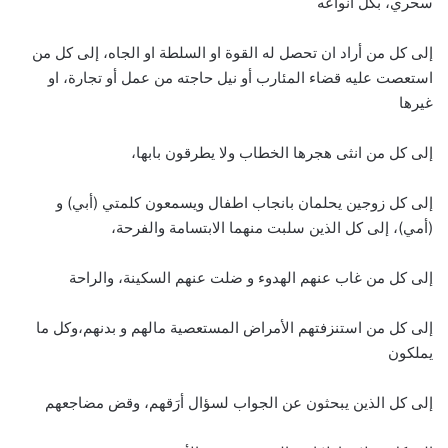
سحري، بكل انواعه
إلى كل من أراد ان تحصل له القوة او السلطة او الجاه، إلى كل من
استعصت عليه قضاء المئارب أو نيل حاجته من عمل أو تجارة، او
غيرها
إلى كل من انثى هجرها الخطاب ولا يطرقون بابها،
إلى كل زوجين يحلمان بانجاب اطفال ويسمعون كلمتي (أبي) و
(أمي)، إلى كل الذين سلبت منهما الابتسامة والفرحة،
إلى كل من غاب عنهم الهدوء و ضلت عنهم السكينة، والراحة
إلى كل من استنزفتهم الأمراض المستعصية مالهم و بدنهم،وكل ما
يملكون
إلى كل الذين يبحثون عن الجواب لسؤال أرَقهم، وقض مضاجعهم