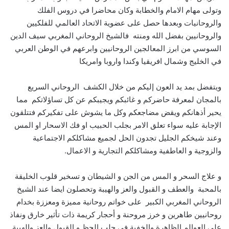
وتولى مهام الامام والخطابة وكان محاضرا في دروس الفلك
والروحانيات وبعدها حصل على عضوية الاتحاد العالمي للفلكيين
والروحانيين بفضل الله ومنته فالشيخ الروحاني المغربي سيف الدين
السوسي من ابرز المعالجين الروحانيين وابرعهم في الوطن العربي
في الخليج وشمال افريقيا وكندا واروبا وامريكا
ويتفضل بمد يد العون إليكم من خلال الكشف الروحاني السريع
بالمجان لمعرفة حاضركم و غائبكم ويجيبكم عن كل تساؤلاتكم مما
يحير أذهانكم ويقض مضاجعكم وكل ما يشوش على تفكيركم فتتلقون
الإجابة عليه سواء تعلق الامر بجلب الحبيب او فك الاسحار او المس
وعند شيخكم الجليل تجدون الحل لجميع مشاكلكم الاجتماعية
والزوجية و العاطفية ومشاكلكم التجارية و الاعمال.
و علاج السحر و المس من الجن و الشيطان و تسخير قلوب الخليقة
بالمحبة والعطف و القبول والعز والهيبة وتحصلون ايضا عند الشيخ
الروحاني المغربي الكبير على خواتم روحانية مميزة ومعززة بخدام
روحانيين طاهرين و خرز مروحنة و أحجار كريمة ذات تأثير خارق ونفاذ
على العوالم الظاهرة والخفية في جلب الحظ و القبول والعز والهيبة