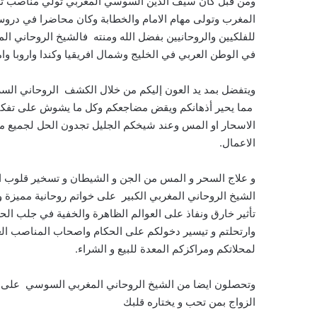
ومن قبل كان سيف الدين السوسي المغربي تولي مناصب تعل
المغرب وتولى مهام الامام والخطابة وكان محاضرا في دروس
للفلكيين والروحانيين بفضل الله ومنته فالشيخ الروحاني ا
في الوطن العربي في الخليج وشمال افريقيا وكندا واروبا وام
ويتفضل بمد يد العون إليكم من خلال الكشف الروحاني السر
مما يحير أذهانكم ويقض مضاجعكم وكل ما يشوش على تفكيركم
الاسحار او المس وعند شيخكم الجليل تجدون الحل لجميع مشا
الاعمال.
و علاج السحر و المس من الجن و الشيطان و تسخير قلوب الخ
الشيخ الروحاني المغربي الكبير على خواتم روحانية مميزة 
تأثير خارق ونفاذ على العوالم الظاهرة والخفية في جلب الحظ 
وارتحلتم و تيسير دخولكم على الحكام واصحاب المناصب العا
لمحلاتكم ومراكزكم المعدة للبيع و الشراء.
وتحصلون ايضا من الشيخ الروحاني المغربي السوسي على فو
الزواج بمن تحب و يختاره قلبك