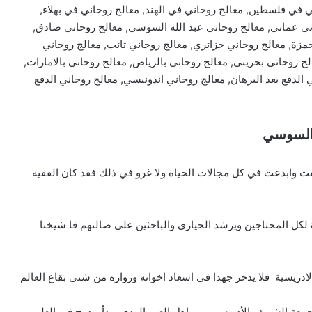
 في فلسطين, معالج روحاني في الهند, معالج روحاني في بهلاء,
ي عماني, معالج روحاني عبد الله السوسي, معالج روحاني صادق,
زة, معالج روحاني جزائري, معالج روحاني تائب, معالج روحاني
ج روحاني بحريني, معالج روحاني بالرياض, معالج روحاني بالامارات,
الدفع بعد البرهان, معالج روحاني اندونيسي, معالج روحاني الدفع
 السوسي
ت وابدعت في كل مجالات الحياة ولا غرو في ذلك فقد كان الفقيه
لكل المحتاجين ويرشد الحيارى والباحثين على ضالتهم فا شيخنا
ريسية فلا يدخر جهدا في اسعاد اخوانه وزواره من شتى بقاع العالم
 جمعة الشريف الأدريسي من اهل العز والهدى وبدأ يتدرج في العلم