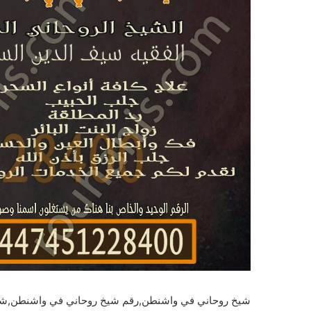
شيخ روحاني في واشنطن,رقم شيخ روحاني في واشنطن,شي