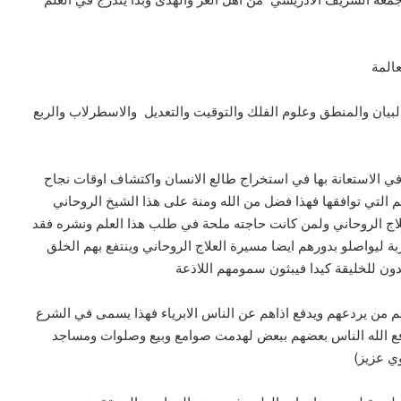
المة
البيان والمنطق وعلوم الفلك والتوقيت والتعديل والاسطرلاب والربع
ه في الاستعانة بها في استخراج طالع الانسان واكتشاف اوقات نجاح
ئم التي توافقها فهذا فضل من الله ومنة على هذا الشيخ الروحاني
لعلاج الروحاني ولمن كانت حاجته ملحة في طلب هذا العلم ونشره فقد
بة ليواصلو بدورهم ايضا مسيرة العلاج الروحاني وينتفع بهم الخلق
دون للخليقة كيدا فيبثون سمومهم اللاذعة
م من يردعهم ويدفع اذاهم عن الناس الابرياء فهذا يسمى في الشرع
ا دفع الله الناس بعضهم ببعض لهدمت صوامع وبيع وصلوات ومساجد
وي عزيز)