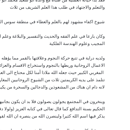
والتعلم والاجتهاد في طلب هذا العلم الشريف من ثلاث
شيوخ اكفاء مشهود لهم بالعلم والعطاء في منطقة سوس الع
وكان بارعا في علم الفقه والحديث والتفسير والبلاغة وعلم 
المجيب وعلوم الهندسة الفلكية
ولديه دراية في تتبع حركة النجوم وعلاقتها بالقمر مما يؤهل
الاعمال الروحانية وربطها بالنجوم واستخراج الاقسام والعزا
المغربي الكبير حيث جعله الله ملاذا أمنا لكل محتاج الى ا
تتلمذ على يديه الكريمتين ثلات من الشيوخ الروحانيين المغار
لانه دام ان هناك من المشعوذين والدجالين والسحرة من يكي
وينخرون في المجتمع يجولون يصولون فلا بد ان يكون بجانبه
الحكيم بسنة التدافع كما قال تعالى في كتابه العزيز (ولول
يذكر فيها اسم الله كثيرا ولينصرن الله من ينصره ان الله لق