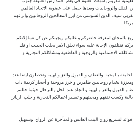
يمية لتدريس امهات العلوم في بعض المدارس العتيقة جنوب
 الفلك والروحانيات وبعدها حصل على عضوية الاتحاد العالمي
لمغربي سيف الدين السوسي من ابرز المعالجين الروحانيين وابرعهم
ريكا
يع بالمجان لمعرفة حاضركم و غائبكم ويجيبكم عن كل تساؤلاتكم
 فتتلقون الإجابة عليه سواء تعلق الامر بجلب الحبيب او فك
كلكم الاجتماعية والزوجية و العاطفية ومشاكلكم التجارية و
ليقة بالمحبة والعطف و القبول والعز والهيبة وتحصلون ايضا عند
ومعززة بخدام روحانيين طاهرين و خرز مروحنة و أحجار كريمة ذات
و القبول والعز والهيبة و الجاه عند الحل والترحال حيثما حللتم
لية وكسب ثقتهم ومحبتهم و تيسير اعمالكم التجارية و جلب الزبائن
ائد لتسريع زواج البنت العانس والمتأخرة عن الزواج وتسهيل