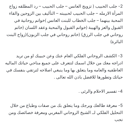
2- جلب الحبيب ( تزويج العانس – جلب الحبيب – رد المطلقه زواج
المرأة الارمله – جلب الحبيب لحبيبته – التأليف بين الزوجين والقاء
المحبة بينهما – جلب الخطاب للبنت العانس )خواتم روحانية في
القبول والعز والهيبة (خواتم القبول والمحبة وعقد اللسان (خاتم
روحاني في جلب الرزق) (خاتم روحاني في جلب الزبون)(زواج البنت
البائرة)
3- الكشف الروحاني الفلكي العام عنك وعن حبيبك او من تريد
ادراجه معك من خلال اسمك لتتعرف على جميع مناحي حياتك الماليه
العاطفيه والعامه وما يتعلق بها وما ينبغي اصلاحه لترتقي بنفسك في
حياتك وتطورها للافضل باذن الله تعالى .
4- تفسير الاحلام والرئى .
5- معرفة طالعك وبرجك وما يتعلق بك من صفات وطباع من خلال
التحليل الفلكي لــ الشيخ الروحاني المغربي ومعرفة خصائصك ومن
تحب