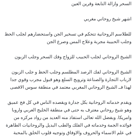
السحر وازالة التابعة وقرين العين
اشهر شيخ روحاني مغربي
للطلاسم الروحانية تتحكم في تسخير الجن واستحضارهم لجلب الحظ
وجلب الحبيبة مجربة وعلاج المس وصرع الجن
الشيخ الروحاني لجلب الحبيب للزواج وفك السحر وجلب الزبون
الشيخ الروحاني لفك الرصد المطلسم وجلب الحظ و جلب الزبون
لارباب التجارة والصناعة وترويج السلع وهو قبول مجرب وقوي جدا
لهذا فــ الشيخ الروحاني المغربي معتمد في منطقة سوس الاقصى
ويقدم خدماته الروحانية بكل جدارة ويقصده الناس في كل فج عميق
وهو شيخ روحاني معترف به حتى في منطقة الخليج العربي واروبا
وامريكا. وبفضل الله تعالى استفاذ منه العديد من رواد مركزه من
فوائده الجمة وخدماته في الفلك والطب البديل والروحانيات الطاهرة
في علم الاسماء والحروف والاوفاق وتوجيه قلوب الخلق بالمحبة