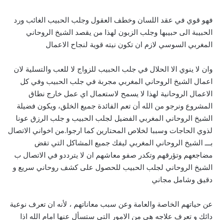
فهو قوي في عقد اللسان وخطف العقول وجلب الحبيب الغائب ورد
الحبيبة الى حبيبها وجلب الزبون لهذا من يقصد الشيخ الروحاني
المغربي السوسي لازم ان تكون نيته قوية لنجاح الاعمال
وان لا ينوي الا الحلال في جلب الحبيب للزواج لا للعب والتسلية لان
اعمال الشيخ الروحاني المغربي مجربة في جلب الحبيب وفي كل
الاعمال الروحانية لهذا لا يسمح لاستعمال اي عمل خارج نطاق
المشروع ونرجو من الله أن تعم الفائدة جميع الخلق، ويكون فضيلة
الشيخ الروحاني المغربي الفضيل لجلب الحبيب و جلب الرزق عونا
لذوي الحاجات وسببا لخلاص المحتارين كما ارجوا.من اخواني الاتصال
بـــ الشيخ الروحاني المغربي ليفك جميع المشاكل التي تقض
مضاجعهم وتؤرقهم وتكدر صفو معاشهم ان لا يترددو في الاتصال ب
الشيخ الروحاني لجلب الحبيب للحصول على كشف روحاني سريع و
دقيق وشامل مجاني
عن حياتهم الخاصة والعامة وعن سبب معاناتهم ، لأنه ان تعرف نوعية
دائك و تعرف علاجه هي من الامور التي ستسأل عنها امام الله اذا