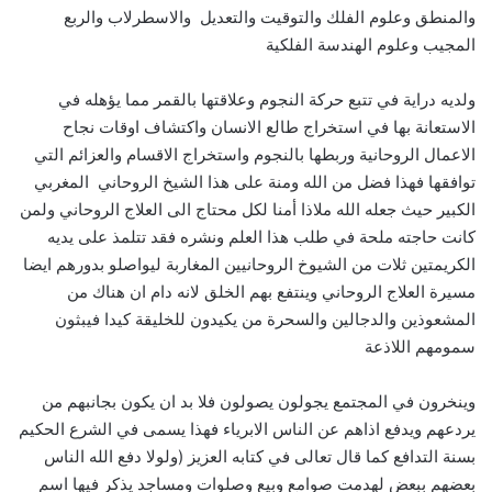
والمنطق وعلوم الفلك والتوقيت والتعديل والاسطرلاب والربع
المجيب وعلوم الهندسة الفلكية
ولديه دراية في تتبع حركة النجوم وعلاقتها بالقمر مما يؤهله في
الاستعانة بها في استخراج طالع الانسان واكتشاف اوقات نجاح
الاعمال الروحانية وربطها بالنجوم واستخراج الاقسام والعزائم التي
توافقها فهذا فضل من الله ومنة على هذا الشيخ الروحاني المغربي
الكبير حيث جعله الله ملاذا أمنا لكل محتاج الى العلاج الروحاني ولمن
كانت حاجته ملحة في طلب هذا العلم ونشره فقد تتلمذ على يديه
الكريمتين ثلات من الشيوخ الروحانيين المغاربة ليواصلو بدورهم ايضا
مسيرة العلاج الروحاني وينتفع بهم الخلق لانه دام ان هناك من
المشعوذين والدجالين والسحرة من يكيدون للخليقة كيدا فيبثون
سمومهم اللاذعة
وينخرون في المجتمع يجولون يصولون فلا بد ان يكون بجانبهم من
يردعهم ويدفع اذاهم عن الناس الابرياء فهذا يسمى في الشرع الحكيم
بسنة التدافع كما قال تعالى في كتابه العزيز (ولولا دفع الله الناس
بعضهم ببعض لهدمت صوامع وبيع وصلوات ومساجد يذكر فيها اسم