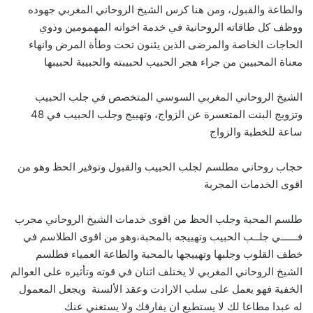
والطاعة والقبول، ومن هنا كرس الشيخ الروحاني المغربي جهوده
ووظف كل طاقاته الروحانية في خدمة اخوانه المهمومين وذوي
الحاجات الخاصة والمرضى الذين يئنون تحت وطأة المرض وانهاء
معناة المحبيبن من جراء هجر الحبيب لحبيبته والحبيبة لحبيبها
الشيخ الروحاني المغربي السوسي المتخصص في جلب الحبيب
وتزويج البنت المتعسرة عن الزواج، وتهييج وجلب الحبيب في 48
ساعة للخطبة والزواج
حجاب روحاني مطلسم لجلب الحبيب والقبول وتوفير الحظ وهو من
اقوى الخدمات المجربة
طلسم المحبة وجلب الحظ من اقوى خدمات الشيخ الروحاني مجرب
فــــــي جلــب الحبيب وتهييجه بالمحبة،وهو من اقوى الطلاسم في
خطف القلوب وجلبها وتهييجها بالمحبة والطاعة العمياء فطلسم
الشيخ الروحاني المغربي لا يختلف اثنان في قوته وتأثيره على العوالم
الخفية فهو يعمل على سلب الارادت وعقد الألسنة ويجعل المعمول
له عبدا مطاعا لك لا يستطيع ان يفارقك ولا يستغني عنك