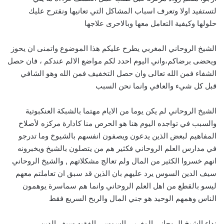
لتستفيد اولا وتعرف اسباب المشاكل التي تعانيها ونقترح عليك
حلولها وكيفية التعامل معها وبالاحرى علاجها
الشيخ الروحاني المغربي يطرح عليكم هذا الموضوع واتمنى ان يحوز
ويحضى برضاكم،واني اليوم احدد لكم مواضع الالم عندكم ، فان حصل
الشفاء فمن الله تعالى وان حصل التخفيف فمن الله وهو الشافي
قبل كل شيء والعافي وانما نحن السبب
الشيخ الروحاني لم يكن يوما من الايام مهتما بالشبكة العنكبوتية
والسبب في تواجده اليوم هنا هو الحرص منا كادارة مركزه لأصلاح
المفاهيم لبعض الذين يدعون ويصفون انفسهم بالشيوخ وما تدرجو
في مدارس العلم الروحاني فكثير هم من يتصلون بالشيخ ويخبرونه
انهم خسروا الكثير من المال ولم تعالج مشكلاتهم , والشيخ الروحاني
سيف الدين السوس يرد عليهم بان الذين قد سبق ان تعاملتم معهم
ليسو بالقطع من اهل العلم الروحاني وانما هم سماسرة يوهمون
الناس وهمهم الوحيد هو جني المال والربح السريع فقط
نداء الشيخ الروحاني المغربي السوسي الفقيه سيف الدين