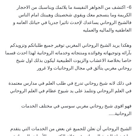
6- اكتشف من الجواهر النفيسة ما يلائمك ويناسبك من الاحجار
الكريمة وما ينسجم معك ويقوي شخصيتك وهيبتك امام الناس
فالشيخ الروحاني يساعدك لإحدث تاثيرا جدريا في حياتك العامه و
العاطفيه والماليه والعمليه
وهكذا يريد الشيخ الروحاني المغربي توفير جميع طلباتكم وتزويدكم
بآرائه وتوجيهاته وفوائده ومنتجاته وخدماته الروحانية لهذا احدث قسما
خاصا بخلاصة الاعشاب والزيوت الطبيعية ليكون بذلك اول شيخ
روحاني مغربي يتألق في مجال الروحانيات ولا غرور
في ذلك لانه شيخ روحاني تدرج في طلب العلم في مدارس معتمدة
في العلم الروحاني وتتلمذ على يد شيوخ عظام في العلم الروحاني
فهو اقوى شيخ روحاني مغربي سوسي في مختلف الخدمات
الروحانية…..
الشيخ الروحاني أن نعلن للجميع عن بعض من الخدمات التي يتقدم