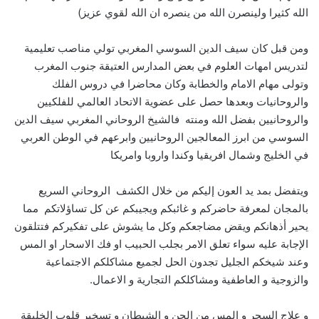
الله كثيرا ولينصرن الله من ينصره ان الله لقوي عزيز)
ومن قبل كان سيف الدين السوسي المغربي تولي مناصب تعليمية
لتدريس امهات العلوم في بعض المدارس العتيقة جنوب المغرب
وتولى مهام الامام والخطابة وكان محاضرا في دروس الفلك
والروحانيات وبعدها حصل على عضوية الاتحاد العالمي للفلكيين
والروحانيين بفضل الله ومنته فالشيخ الروحاني المغربي سيف الدين
السوسي من ابرز المعالجين الروحانيين وابرعهم في الوطن العربي
في الخليج وشمال افريقيا وكندا واروبا وامريكا
ويتفضل بمد يد العون إليكم من خلال الكشف الروحاني السريع
بالمجان لمعرفة حاضركم و غائبكم ويجيبكم عن كل تساؤلاتكم مما
يحير أذهانكم ويقض مضاجعكم وكل ما يشوش على تفكيركم فتتلقون
الإجابة عليه سواء تعلق الامر بجلب الحبيب او فك الاسحار او المس
وعند شيخكم الجليل تجدون الحل لجميع مشاكلكم الاجتماعية
والزوجية و العاطفية ومشاكلكم التجارية و الاعمال.
و علاج السحر و المس من الجن و الشيطان و تسخير قلوب الخليقة