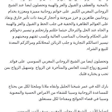
بالمحبة والعطف و القبول والعز والهيبة وتحصلون ايضا عند الشيخ
الروحاني المغربي الكبير على خواتم روحانية مميزة ومعززة بخدام
روحانيين طاهرين و خرز مروحنة و أحجار كريمة ذات تأثير خارق ونفاذ
على العوالم الظاهرة والخفية في جلب الحظ و القبول والعز والهيبة
و الجاه عند الحل والترحال حيثما حللتم وارتحلتم و تيسير دخولكم
على الحكام واصحاب المناصب العالية وكسب ثقتهم ومحبتهم و
تيسير اعمالكم التجارية و جلب الزبائن لمحلاتكم ومراكزكم المعدة
للبيع و الشراء.
وتحصلون ايضا من الشيخ الروحاني المغربي السوسي على فوائد
لتسريع زواج البنت العانس والمتأخرة عن الزواج وتسهيل الزواج بمن
تحب و يختاره قلبك
بارك الله في عمر شيخنا الجليل وابقاه ملاذا وملجئا لكل من يحتاج
للمساعدة الروحانية وسببا للشفاء من الامراض الحسية والمعنوية
وسببا في قضاء الحوائج ومفتاحا لكل مستغلق
اتصلوا الآن بــ الشيخ الروحاني المغربي سيف الدين السوسي