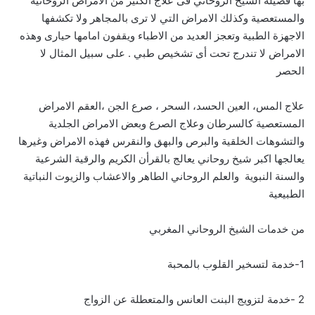
بها فضيلة الشيخ الروحاني فى علاج الكثير من الأمراض الروحانية
والمستعصية وكذلك الامراض التي لا ترى بالمجاهر ولا تكشفها
الاجهزة الطبية وتعجز العديد من الاطباء ويقفون امامها حيارى وهذه
الامراض لا تندرج تحت أى تشخيص طبي . على سبيل المثال لا
الحصر
علاج المس، العين الحسد، السحر ، صرع الجن ،العقم الامراض
المستعصية كالسرطان وعلاج الصرع وبعض الامراض الجلدية
والتشوهات الخلقية والبرص والبهق والنقرس فهذه الامراض وغيرها
يعالجها اكبر شيخ روحاني يعالج بالقرأن الكريم والرقية الشرعية
والسنة النبوية والعلم الروحاني الطاهر والاعشاب والزيوت النباتية
الطبيعية
من خدمات الشيخ الروحاني المغربي
1-خدمة لتسخير القلوب بالمحبة
2 -خدمة لتزويج البنت العانس والمتعطلة عن الزواج