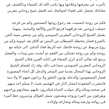
تأخرت عن معرفتها وعلاجها وبها يكتب الله لك الشفاء وبالكشف عن
معاناتك تحصل على قضاء لحوائجك عند افضل شيخ روحاني مغربي
فكم من زوجة ابتسمت بعد رجوع زوجها المسحور وكم من فرحة
حصلت لزوجين بعد فراقهما فرجع الانس والألفة والمحبة بينهما
بفضل الشيخ الروحاني المغربي السوسي وكم من شخص مسه الجن
بالصرع فصار يتخبطه الشيطان من المس ثم أفاق بعد غيبوبة وكم من
زوج مربوط عن زوجته فانفك عنه الربط فعاد الدفئ الى حياته مع
زوجته وكم من زوجة تشتكي من العقم ثم أنجبت بنين وبنات، والفضل
يرجع لله تعالى الذي انزل الشفاء في كتابه العزيز فكان الشيخ
الروحاني المغربي السوسي سببا في ذلك. وقد زاد اهتمام الشيخ
الروحاني بهذا المجال بعدما غمر السحر والدجل كل انحاء المعمورة
فصار المشعوذون والدجلة يؤذون الخلق ولا يراعون فيهم الا ولا ذمة
فانتشرت الشعوذة انتشار النار في الهشيم بحيث لا يسلم احد منهم
في صحته وماله وكل جوانب الحياة فيكدرون عليهم سعادتهم وراحتهم
ويفرقون بين المرء وزوجه ويشتتون شمل العوائل ويدمرون حظ المرء
في زواجه وارضه وماله وتجاراته واولاده