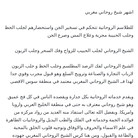
اشهر شيخ روحاني مغربي
للطلاسم الروحانية تتحكم في تسخير الجن واستحضارهم لجلب الحظ
وجلب الحبيبة مجربة وعلاج المس وصرع الجن
الشيخ الروحاني لجلب الحبيب للزواج وفك السحر وجلب الزبون
الشيخ الروحاني لفك الرصد المطلسم وجلب الحظ و جلب الزبون
لارباب التجارة والصناعة وترويج السلع وهو قبول مجرب وقوي جدا
لهذا فــ الشيخ الروحاني المغربي معتمد في منطقة سوس الاقصى
ويقدم خدماته الروحانية بكل جدارة ويقصده الناس في كل فج عميق
وهو شيخ روحاني معترف به حتى في منطقة الخليج العربي واروبا
وامريكا. وبفضل الله تعالى استفاذ منه العديد من رواد مركزه من
فوائده الجمة وخدماته في الفلك والطب البديل والروحانيات الطاهرة
في علم الاسماء والحروف والاوفاق وتوجيه قلوب الخلق بالمحبة
والطاعة والقبول، ومن هنا كرس الشيخ الروحاني المغربي جهوده