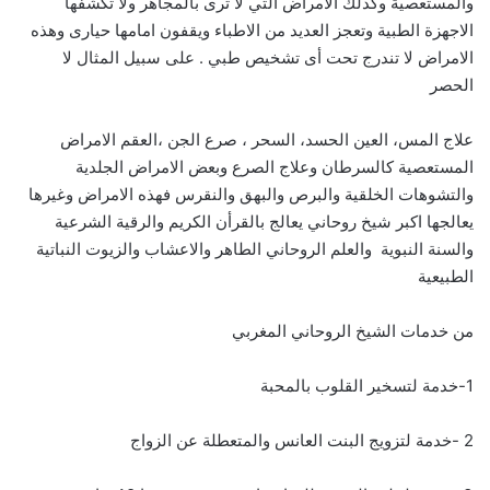
والمستعصية وكذلك الامراض التي لا ترى بالمجاهر ولا تكشفها
الاجهزة الطبية وتعجز العديد من الاطباء ويقفون امامها حيارى وهذه
الامراض لا تندرج تحت أى تشخيص طبي . على سبيل المثال لا
الحصر
علاج المس، العين الحسد، السحر ، صرع الجن ،العقم الامراض
المستعصية كالسرطان وعلاج الصرع وبعض الامراض الجلدية
والتشوهات الخلقية والبرص والبهق والنقرس فهذه الامراض وغيرها
يعالجها اكبر شيخ روحاني يعالج بالقرأن الكريم والرقية الشرعية
والسنة النبوية والعلم الروحاني الطاهر والاعشاب والزيوت النباتية
الطبيعية
من خدمات الشيخ الروحاني المغربي
1-خدمة لتسخير القلوب بالمحبة
2 -خدمة لتزويج البنت العانس والمتعطلة عن الزواج