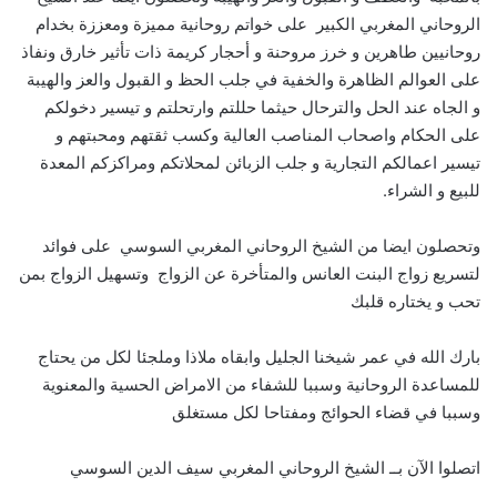
الروحاني المغربي الكبير على خواتم روحانية مميزة ومعززة بخدام
روحانيين طاهرين و خرز مروحنة و أحجار كريمة ذات تأثير خارق ونفاذ
على العوالم الظاهرة والخفية في جلب الحظ و القبول والعز والهيبة
و الجاه عند الحل والترحال حيثما حللتم وارتحلتم و تيسير دخولكم
على الحكام واصحاب المناصب العالية وكسب ثقتهم ومحبتهم و
تيسير اعمالكم التجارية و جلب الزبائن لمحلاتكم ومراكزكم المعدة
للبيع و الشراء.
وتحصلون ايضا من الشيخ الروحاني المغربي السوسي على فوائد
لتسريع زواج البنت العانس والمتأخرة عن الزواج وتسهيل الزواج بمن
تحب و يختاره قلبك
بارك الله في عمر شيخنا الجليل وابقاه ملاذا وملجئا لكل من يحتاج
للمساعدة الروحانية وسببا للشفاء من الامراض الحسية والمعنوية
وسببا في قضاء الحوائج ومفتاحا لكل مستغلق
اتصلوا الآن بــ الشيخ الروحاني المغربي سيف الدين السوسي