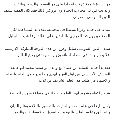
من اسرة علمية عرفت امجادا على مر العصور والدهور وتألقت
وابدعت في كل مجالات الحياة ولا غرو في ذلك فقد كان الفقيه سيف
الدين السوسي المغربي
مبدعا في حياته وفردا نشيطا في مجتمعه يقدم يد المساعدة لكل
المحتاجين ويرشد الحيارى والباحثين على ضالتهم فا شيخنا الجليل
سيف الدين السوسي سليل وفرع من هذه الدوحة المباركة الادريسية
فلا يدخر جهدا في اسعاد اخوانه وزواره من شتى بقاع العالم
فقد بدأ حياته العملية من صباه مع والده ابو سعيد محمد ابو جمعة
الشريف الأدريسي من اهل العز والهدى وبدأ يتدرج في العلم والتعلم
والاجتهاد في طلب هذا العلم الشريف من ثلاث
شيوخ اكفاء مشهود لهم بالعلم والعطاء في منطقة سوس العالمة
وكان بارعا في علم الفقه والحديث والتفسير والبلاغة وعلم البيان
والمنطق وعلوم الفلك والتوقيت والتعديل والاسطرلاب والربع