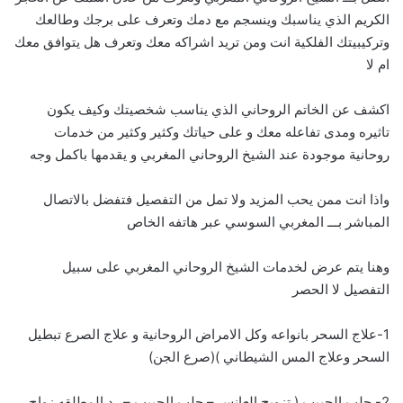
الكريم الذي يناسبك وينسجم مع دمك وتعرف على برجك وطالعك
وتركيبيتك الفلكية انت ومن تريد اشراكه معك وتعرف هل يتوافق معك
ام لا
اكشف عن الخاتم الروحاني الذي يناسب شخصيتك وكيف يكون
تاثيره ومدى تفاعله معك و على حياتك وكثير وكثير من خدمات
روحانية موجودة عند الشيخ الروحاني المغربي و يقدمها باكمل وجه
واذا انت ممن يحب المزيد ولا تمل من التفصيل فتفضل بالاتصال
المباشر بـــ
ا
لمغربي السوسي عبر هاتفه الخاص
وهنا يتم عرض لخدمات الشيخ الروحاني المغربي على سبيل
التفصيل لا الحصر
1-علاج السحر بانواعه وكل الامراض الروحانية و علاج الصرع تبطيل
السحر وعلاج المس الشيطاني )(صرع الجن)
2- جلب الحبيب ( تزويج العانس – جلب الحبيب – رد المطلقه زواج