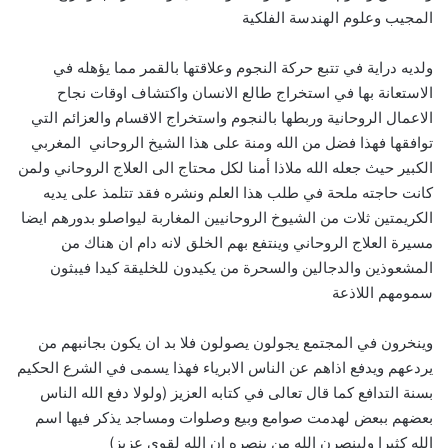
المجيب وعلوم الهندسة الفلكية
ولديه دراية في تتبع حركة النجوم وعلاقتها بالقمر مما يؤهله في
الاستعانة بها في استخراج طالع الانسان واكتشاف اوقات نجاح
الاعمال الروحانية وربطها بالنجوم واستخراج الاقسام والعزائم التي
توافقها فهذا فضل من الله ومنة على هذا الشيخ الروحاني المغربي
الكبير حيث جعله الله ملاذا أمنا لكل محتاج الى العلاج الروحاني ولمن
كانت حاجته ملحة في طلب هذا العلم ونشره فقد تتلمذ على يديه
الكريمتين ثلات من الشيوخ الروحانيين المغاربة ليواصلو بدورهم ايضا
مسيرة العلاج الروحاني وينتفع بهم الخلق لانه دام ان هناك من
المشعوذين والدجالين والسحرة من يكيدون للخليقة كيدا فيبثون
سمومهم اللاذعة
وينخرون في المجتمع يجولون يصولون فلا بد ان يكون بجانبهم من
يردعهم ويدفع اذاهم عن الناس الابرياء فهذا يسمى في الشرع الحكيم
بسنة التدافع كما قال تعالى في كتابه العزيز (ولولا دفع الله الناس
بعضهم ببعض لهدمت صوامع وبيع وصلوات ومساجد يذكر فيها اسم
الله كثيرا ولينصرن الله من ينصره ان الله لقوي عزيز)