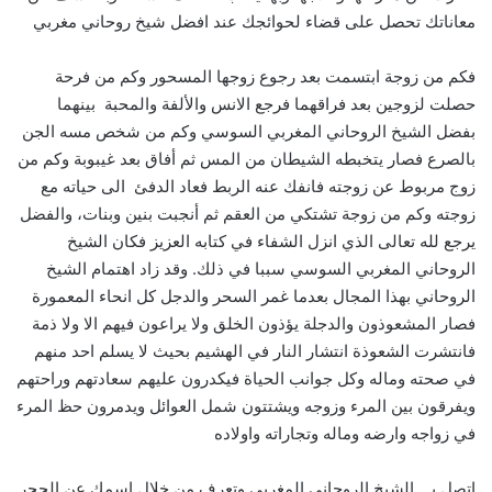
معاناتك تحصل على قضاء لحوائجك عند افضل شيخ روحاني مغربي
فكم من زوجة ابتسمت بعد رجوع زوجها المسحور وكم من فرحة
حصلت لزوجين بعد فراقهما فرجع الانس والألفة والمحبة بينهما
بفضل الشيخ الروحاني المغربي السوسي وكم من شخص مسه الجن
بالصرع فصار يتخبطه الشيطان من المس ثم أفاق بعد غيبوبة وكم من
زوج مربوط عن زوجته فانفك عنه الربط فعاد الدفئ الى حياته مع
زوجته وكم من زوجة تشتكي من العقم ثم أنجبت بنين وبنات، والفضل
يرجع لله تعالى الذي انزل الشفاء في كتابه العزيز فكان الشيخ
الروحاني المغربي السوسي سببا في ذلك. وقد زاد اهتمام الشيخ
الروحاني بهذا المجال بعدما غمر السحر والدجل كل انحاء المعمورة
فصار المشعوذون والدجلة يؤذون الخلق ولا يراعون فيهم الا ولا ذمة
فانتشرت الشعوذة انتشار النار في الهشيم بحيث لا يسلم احد منهم
في صحته وماله وكل جوانب الحياة فيكدرون عليهم سعادتهم وراحتهم
ويفرقون بين المرء وزوجه ويشتتون شمل العوائل ويدمرون حظ المرء
في زواجه وارضه وماله وتجاراته واولاده
اتصل بـــ الشيخ الروحاني المغربي وتعرف من خلال اسمك عن الحجر