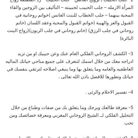
المرأة الارمله – جلب الحبيب لحبيبته – التأليف بين الزوجين والقاء
المحبة بينهما – جلب الخطاب للبنت العانس )خواتم روحانية في
القبول والعز والهيبة (خواتم القبول والمحبة وعقد اللسان (خاتم
روحاني في جلب الرزق) (خاتم روحاني في جلب الزبون)(زواج البنت
البائرة)
3- الكشف الروحاني الفلكي العام عنك وعن حبيبك او من تريد
ادراجه معك من خلال اسمك لتتعرف على جميع مناحي حياتك الماليه
العاطفيه والعامه وما يتعلق بها وما ينبغي اصلاحه لترتقي بنفسك في
حياتك وتطورها للافضل باذن الله تعالى .
4- تفسير الاحلام والرئى .
5- معرفة طالعك وبرجك وما يتعلق بك من صفات وطباع من خلال
التحليل الفلكي لــ الشيخ الروحاني المغربي ومعرفة خصائصك ومن
تحب