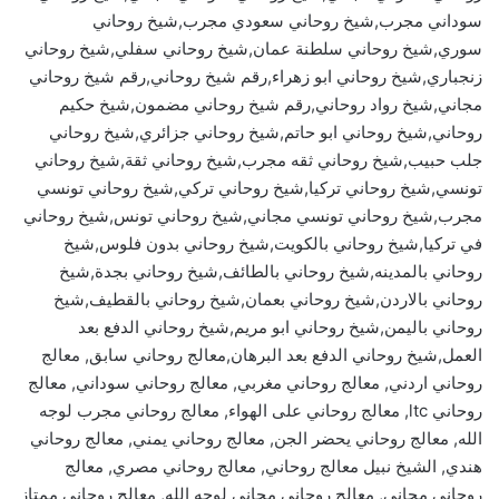
سوداني مجرب,شيخ روحاني سعودي مجرب,شيخ روحاني
سوري,شيخ روحاني سلطنة عمان,شيخ روحاني سفلي,شيخ روحاني
زنجباري,شيخ روحاني ابو زهراء,رقم شيخ روحاني,رقم شيخ روحاني
مجاني,شيخ رواد روحاني,رقم شيخ روحاني مضمون,شيخ حكيم
روحاني,شيخ روحاني ابو حاتم,شيخ روحاني جزائري,شيخ روحاني
جلب حبيب,شيخ روحاني ثقه مجرب,شيخ روحاني ثقة,شيخ روحاني
تونسي,شيخ روحاني تركيا,شيخ روحاني تركي,شيخ روحاني تونسي
مجرب,شيخ روحاني تونسي مجاني,شيخ روحاني تونس,شيخ روحاني
في تركيا,شيخ روحاني بالكويت,شيخ روحاني بدون فلوس,شيخ
روحاني بالمدينه,شيخ روحاني بالطائف,شيخ روحاني بجدة,شيخ
روحاني بالاردن,شيخ روحاني بعمان,شيخ روحاني بالقطيف,شيخ
روحاني باليمن,شيخ روحاني ابو مريم,شيخ روحاني الدفع بعد
العمل,شيخ روحاني الدفع بعد البرهان,معالج روحاني سابق, معالج
روحاني اردني, معالج روحاني مغربي, معالج روحاني سوداني, معالج
روحاني ltc, معالج روحاني على الهواء, معالج روحاني مجرب لوجه
الله, معالج روحاني يحضر الجن, معالج روحاني يمني, معالج روحاني
هندي, الشيخ نبيل معالج روحاني, معالج روحاني مصري, معالج
روحاني مجاني, معالج روحاني مجاني لوجه الله, معالج روحاني ممتاز