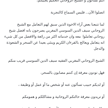
أنتم تسألون و الشيخ الروحاني الحكيم يجيبكم،
اتصلوا الآن… فليس السماع كالتجربة
لما تتبعنا بعض آراء الاخوة الذين سبق لهم التعامل مع الشيخ
الروحاني سيف الدين السوسي المغربي يصرحون بانه افضل شيخ
روحاني تعاملوا معه وان خدماته اكثر من رائعة والافضل من كل شيء
انه يتعامل ويعالج بالقرءان الكريم وينئى بعيدا عن السحر و الشعوذة
والدجل
الشيخ الروحاني المغربي الفقيه سيف الدين السوسي قريب منكم
فهل تودون معرفة إن كنتم مصابون بالسحر،
أو لديكم حبيب تسألون عنه أو شخص ما أو عمل أو وظيفة ،
أو تريدون معرفة حالتكم الروحانية و مشاكلكم و همومكم