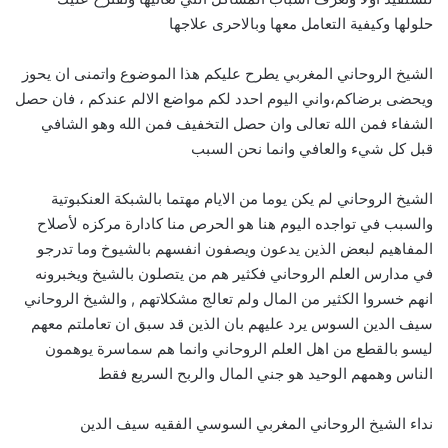
حلولها وكيفية التعامل معها وبالاحرى علاجها
الشيخ الروحاني المغربي يطرح عليكم هذا الموضوع واتمنى ان يحوز
ويحضى برضاكم،واني اليوم احدد لكم مواضع الالم عندكم ، فان حصل
الشفاء فمن الله تعالى وان حصل التخفيف فمن الله وهو الشافي
قبل كل شيء والعافي وانما نحن السبب
الشيخ الروحاني لم يكن يوما من الايام مهتما بالشبكة العنكبوتية
والسبب في تواجده اليوم هنا هو الحرص منا كادارة مركزه لأصلاح
المفاهيم لبعض الذين يدعون ويصفون انفسهم بالشيوخ وما تدرجو
في مدارس العلم الروحاني فكثير هم من يتصلون بالشيخ ويخبرونه
انهم خسروا الكثير من المال ولم تعالج مشكلاتهم , والشيخ الروحاني
سيف الدين السوس يرد عليهم بان الذين قد سبق ان تعاملتم معهم
ليسو بالقطع من اهل العلم الروحاني وانما هم سماسرة يوهمون
الناس وهمهم الوحيد هو جني المال والربح السريع فقط
نداء الشيخ الروحاني المغربي السوسي الفقيه سيف الدين