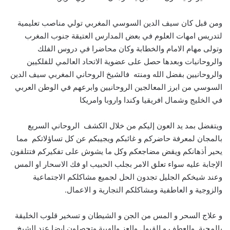
ومن قبل كان سيف الدين السوسي المغربي تولي مناصب تعليمية
لتدريس امهات العلوم في بعض المدارس العتيقة جنوب المغرب
وتولى مهام الامام والخطابة وكان محاضرا في دروس الفلك
والروحانيات وبعدها حصل على عضوية الاتحاد العالمي للفلكيين
والروحانيين بفضل الله ومنته فالشيخ الروحاني المغربي سيف الدين
السوسي من ابرز المعالجين الروحانيين وابرعهم في الوطن العربي
في الخليج وشمال افريقيا وكندا واروبا وامريكا
ويتفضل بمد يد العون إليكم من خلال الكشف الروحاني السريع
بالمجان لمعرفة حاضركم و غائبكم ويجيبكم عن كل تساؤلاتكم مما
يحير أذهانكم ويقض مضاجعكم وكل ما يشوش على تفكيركم فتتلقون
الإجابة عليه سواء تعلق الامر بجلب الحبيب او فك الاسحار او المس
وعند شيخكم الجليل تجدون الحل لجميع مشاكلكم الاجتماعية
والزوجية و العاطفية ومشاكلكم التجارية و الاعمال.
و علاج السحر و المس من الجن و الشيطان و تسخير قلوب الخليقة
بالمحبة والعطف و القبول والعز والهيبة وتحصلون ايضا عند الشيخ