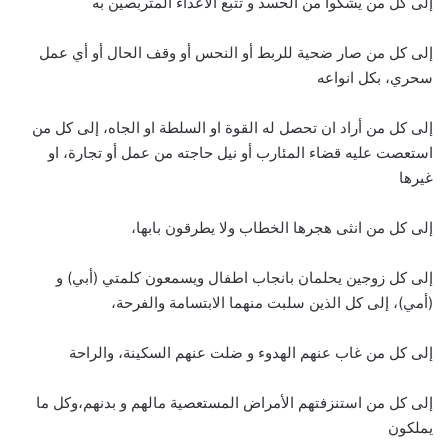
إلى كل من يشكوا من الحسد و تتبع الأعداء المتربصين به
إلى كل من صار ضحية للربط أو النحس أو وقف الحال أو أي عمل
سحري، بكل انواعه
إلى كل من أراد ان تحصل له القوة او السلطة او الجاه، إلى كل من
استعصت عليه قضاء المئارب أو نيل حاجته من عمل أو تجارة، او
غيرها
إلى كل من انثى هجرها الخطاب ولا يطرقون بابها،
إلى كل زوجين يحلمان بانجاب اطفال ويسمعون كلمتي (أبي) و
(أمي)، إلى كل الذين سلبت منهما الابتسامة والفرحة،
إلى كل من غاب عنهم الهدوء و ضلت عنهم السكينة، والراحة
إلى كل من استنزفتهم الأمراض المستعصية مالهم و بدنهم،وكل ما
يملكون