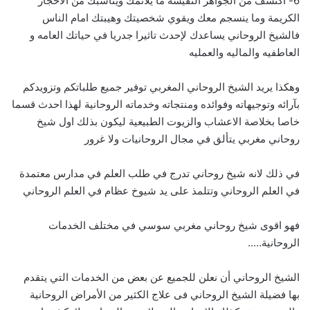
6- اكتشف من الجواهر النفيسة ما يلائمك ويناسبك من الاحجار
الكريمة وما ينسجم معك ويقوي شخصيتك وهيبتك امام الناس
فالشيخ الروحاني يساعدك لإحدث تاثيرا جدريا في حياتك العامه و
العاطفيه والماليه والعمليه
وهكذا يريد الشيخ الروحاني المغربي توفير جميع طلباتكم وتزويدكم
بآرائه وتوجيهاته وفوائده ومنتجاته وخدماته الروحانية لهذا احدث قسما
خاصا بخلاصة الاعشاب والزيوت الطبيعية ليكون بذلك اول شيخ
روحاني مغربي يتألق في مجال الروحانيات ولا غرور
في ذلك لانه شيخ روحاني تدرج في طلب العلم في مدارس معتمدة
في العلم الروحاني وتتلمذ على يد شيوخ عظام في العلم الروحاني
فهو اقوى شيخ روحاني مغربي سوسي في مختلف الخدمات
الروحانية…..
الشيخ الروحاني أن نعلن للجميع عن بعض من الخدمات التي يتقدم
بها فضيلة الشيخ الروحاني فى علاج الكثير من الأمراض الروحانية