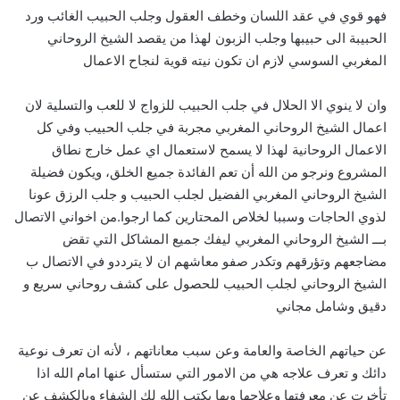
فهو قوي في عقد اللسان وخطف العقول وجلب الحبيب الغائب ورد
الحبيبة الى حبيبها وجلب الزبون لهذا من يقصد الشيخ الروحاني
المغربي السوسي لازم ان تكون نيته قوية لنجاح الاعمال
وان لا ينوي الا الحلال في جلب الحبيب للزواج لا للعب والتسلية لان
اعمال الشيخ الروحاني المغربي مجربة في جلب الحبيب وفي كل
الاعمال الروحانية لهذا لا يسمح لاستعمال اي عمل خارج نطاق
المشروع ونرجو من الله أن تعم الفائدة جميع الخلق، ويكون فضيلة
الشيخ الروحاني المغربي الفضيل لجلب الحبيب و جلب الرزق عونا
لذوي الحاجات وسببا لخلاص المحتارين كما ارجوا.من اخواني الاتصال
بـــ الشيخ الروحاني المغربي ليفك جميع المشاكل التي تقض
مضاجعهم وتؤرقهم وتكدر صفو معاشهم ان لا يترددو في الاتصال ب
الشيخ الروحاني لجلب الحبيب للحصول على كشف روحاني سريع و
دقيق وشامل مجاني
عن حياتهم الخاصة والعامة وعن سبب معاناتهم ، لأنه ان تعرف نوعية
دائك و تعرف علاجه هي من الامور التي ستسأل عنها امام الله اذا
تأخرت عن معرفتها وعلاجها وبها يكتب الله لك الشفاء وبالكشف عن