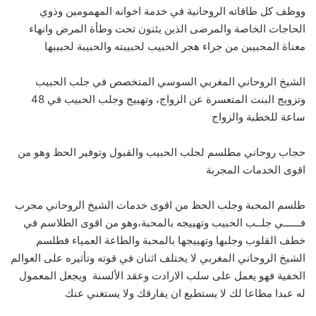
ووظف كل طاقاته الروحانية في خدمة اخوانه المهمومين وذوي
الحاجات الخاصة والمرضى الذين يئنون تحت وطأة المرض وانهاء
معناة المحبيبن من جراء هجر الحبيب لحبيبته والحبيبة لحبيبها
الشيخ الروحاني المغربي السوسي المتخصص في جلب الحبيب
وتزويج البنت المتعسرة عن الزواج، وتهييج وجلب الحبيب في 48
ساعة للخطبة والزواج
حجاب روحاني مطلسم لجلب الحبيب والقبول وتوفير الحظ وهو من
اقوى الخدمات المجربة
طلسم المحبة وجلب الحظ من اقوى خدمات الشيخ الروحاني مجرب
فــــــي جلــب الحبيب وتهييجه بالمحبة،وهو من اقوى الطلاسم في
خطف القلوب وجلبها وتهييجها بالمحبة والطاعة العمياء فطلسم
الشيخ الروحاني المغربي لا يختلف اثنان في قوته وتأثيره على العوالم
الخفية فهو يعمل على سلب الارادت وعقد الألسنة ويجعل المعمول
له عبدا مطاعا لك لا يستطيع ان يفارقك ولا يستغني عنك