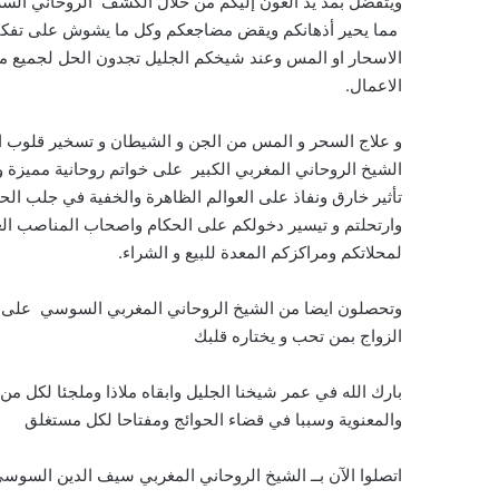
ويتفضل بمد يد العون إليكم من خلال الكشف الروحاني السر
مما يحير أذهانكم ويقض مضاجعكم وكل ما يشوش على تفكيركم
الاسحار او المس وعند شيخكم الجليل تجدون الحل لجميع مشا
الاعمال.
و علاج السحر و المس من الجن و الشيطان و تسخير قلوب الخ
الشيخ الروحاني المغربي الكبير على خواتم روحانية مميزة 
تأثير خارق ونفاذ على العوالم الظاهرة والخفية في جلب الحظ 
وارتحلتم و تيسير دخولكم على الحكام واصحاب المناصب العا
لمحلاتكم ومراكزكم المعدة للبيع و الشراء.
وتحصلون ايضا من الشيخ الروحاني المغربي السوسي على فو
الزواج بمن تحب و يختاره قلبك
بارك الله في عمر شيخنا الجليل وابقاه ملاذا وملجئا لكل م
والمعنوية وسببا في قضاء الحوائج ومفتاحا لكل مستغلق
اتصلوا الآن بــ الشيخ الروحاني المغربي سيف الدين السوس