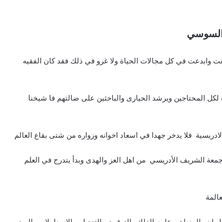
 السوسي
ت وابدعت في كل مجالات الحياة ولا غرو في ذلك فقد كان الفقيه
لكل المحتاجين ويرشد الحيارى والباحثين على ضالتهم فا شيخنا
ريسية فلا يدخر جهدا في اسعاد اخوانه وزواره من شتى بقاع العالم
 جمعة الشريف الأدريسي من اهل العز والهدى وبدأ يتدرج في العلم
المة
البيان والمنطق وعلوم الفلك والتوقيت والتعديل والاسطرلاب والربع