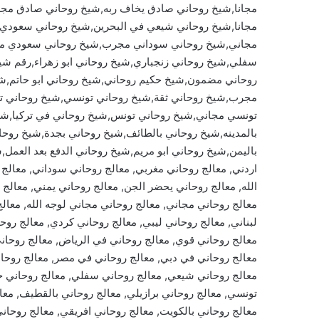
مجانا,شيخ روحاني صادق يخاف ربه,شيخ روحاني صادق مج
مجانا,شيخ روحاني شيعي في البحرين,شيخ روحاني سعودي 
مجاني,شيخ روحاني سوداني مجرب,شيخ روحاني سعودي م
سفلي,شيخ روحاني زنجباري,شيخ روحاني ابو زهراء,رقم شي
روحاني مضمون,شيخ حكيم روحاني,شيخ روحاني ابو حاتم,ش
مجرب,شيخ روحاني ثقة,شيخ روحاني تونسي,شيخ روحاني ت
تونسي مجاني,شيخ روحاني تونس,شيخ روحاني في تركيا,شي
بالمدينه,شيخ روحاني بالطائف,شيخ روحاني بجدة,شيخ روحا
باليمن,شيخ روحاني ابو مريم,شيخ روحاني الدفع بعد العمل,
الله, معالج روحاني يحضر الجن, معالج روحاني يمني, معالج
معالج روحاني مجاني, معالج روحاني مجاني لوجه الله, معالج
لبناني, معالج روحاني ليبي, معالج روحاني كردي, معالج رو
معالج روحاني قوي, معالج روحاني في الرياض, معالج روحاني
معالج روحاني في دبي, معالج روحاني في مصر, معالج روحان
معالج روحاني شيعي, معالج روحاني سفلي, معالج روحاني حم
تونسي, معالج روحاني برازيلي, معالج روحاني بالقطيف, معال
معالج روحاني بالكويت, معالج روحاني افريقي, معالج روحاني 