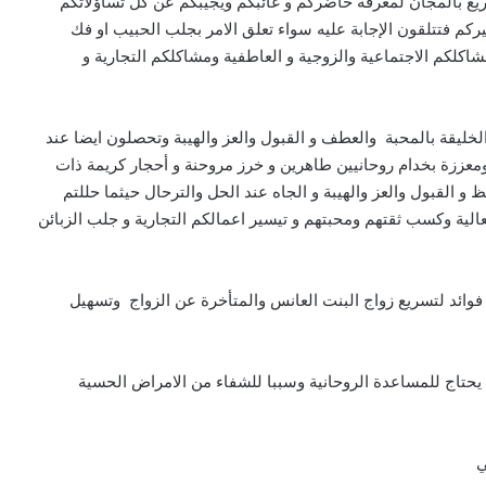
يع بالمجان لمعرفة حاضركم و غائبكم ويجيبكم عن كل تساؤلاتكم
 فتتلقون الإجابة عليه سواء تعلق الامر بجلب الحبيب او فك
كلكم الاجتماعية والزوجية و العاطفية ومشاكلكم التجارية و
ليقة بالمحبة والعطف و القبول والعز والهيبة وتحصلون ايضا عند
ومعززة بخدام روحانيين طاهرين و خرز مروحنة و أحجار كريمة ذات
و القبول والعز والهيبة و الجاه عند الحل والترحال حيثما حللتم
لية وكسب ثقتهم ومحبتهم و تيسير اعمالكم التجارية و جلب الزبائن
ائد لتسريع زواج البنت العانس والمتأخرة عن الزواج وتسهيل
ن يحتاج للمساعدة الروحانية وسببا للشفاء من الامراض الحسية
ي