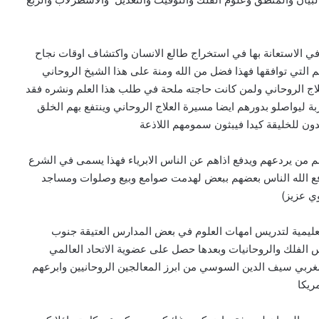
ه في الاستعانة بها في استخراج طالع الانسان واكتشاف اوقات نجاح
ئم التي توافقها فهذا فضل من الله ومنة على هذا الشيخ الروحاني
لعلاج الروحاني ولمن كانت حاجته ملحة في طلب هذا العلم ونشره فقد
بة ليواصلو بدورهم ايضا مسيرة العلاج الروحاني وينتفع بهم الخلق
دون للخليقة كيدا فيبثون سمومهم اللاذعة
م من يردعهم ويدفع اذاهم عن الناس الابرياء فهذا يسمى في الشرع
ا دفع الله الناس بعضهم ببعض لهدمت صوامع وبيع وصلوات ومساجد
وي عزيز)
يمية لتدريس امهات العلوم في بعض المدارس العتيقة جنوب
 الفلك والروحانيات وبعدها حصل على عضوية الاتحاد العالمي
لمغربي سيف الدين السوسي من ابرز المعالجين الروحانيين وابرعهم
ريكا