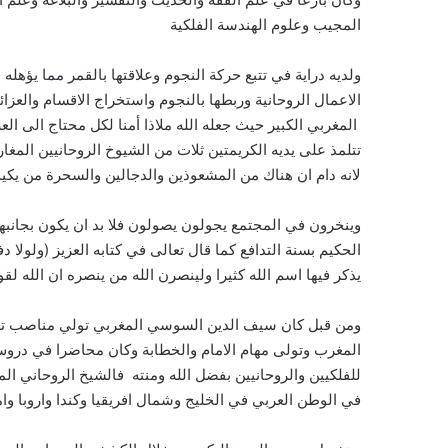
المجيب وعلوم الهندسة الفلكية
ولديه دراية في تتبع حركة النجوم وعلاقتها بالقمر مما يؤهل
الاعمال الروحانية وربطها بالنجوم واستخراج الاقسام والعزا
المغربي الكبير حيث جعله الله ملاذا أمنا لكل محتاج الى ا
تتلمذ على يديه الكريمتين ثلات من الشيوخ الروحانيين المغار
لانه دام ان هناك من المشعوذين والدجالين والسحرة من يكي
وينخرون في المجتمع يجولون يصولون فلا بد ان يكون بجانبه
الحكيم بسنة التدافع كما قال تعالى في كتابه العزيز (ولول
يذكر فيها اسم الله كثيرا ولينصرن الله من ينصره ان الله لق
ومن قبل كان سيف الدين السوسي المغربي تولي مناصب تعل
المغرب وتولى مهام الامام والخطابة وكان محاضرا في دروس
للفلكيين والروحانيين بفضل الله ومنته فالشيخ الروحاني ا
في الوطن العربي في الخليج وشمال افريقيا وكندا واروبا وام