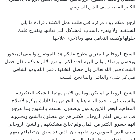
الكبير الفقيه سيف الدين السوسي
ارجوا منكم رواد مركزنا قبل طلب عمل الكشف قراءة ما يلي
لتستفيد اولا وتعرف اسباب المشاكل التي تعانيها ونقترح عليك
حلولها وكيفية التعامل معها وبالاحرى علاجها
الشيخ الروحاني المغربي يطرح عليكم هذا الموضوع واتمنى ان يحوز
ويحضى برضاكم،واني اليوم احدد لكم مواضع الالم عندكم ، فان حصل
الشفاء فمن الله تعالى وان حصل التخفيف فمن الله وهو الشافي
قبل كل شيء والعافي وانما نحن السبب
الشيخ الروحاني لم يكن يوما من الايام مهتما بالشبكة العنكبوتية
والسبب في تواجده اليوم هنا هو الحرص منا كادارة مركزه لأصلاح
المفاهيم لبعض الذين يدعون ويصفون انفسهم بالشيوخ وما تدرجو
في مدارس العلم الروحاني فكثير هم من يتصلون بالشيخ ويخبرونه
انهم خسروا الكثير من المال ولم تعالج مشكلاتهم , والشيخ الروحاني
سيف الدين السوس يرد عليهم بان الذين قد سبق ان تعاملتم معهم
ليسو بالقطع من اهل العلم الروحاني وانما هم سماسرة يوهمون