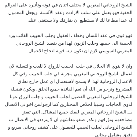
الشيخ الروحاني المغربي لا يختلف اثنان في قوته وتأثيره على العوالم
الخفية فهو يعمل على سلب الارادت وعقد الألسنة ويجعل المعمول
له عبدا مطاعا لك لا يستطيع ان يفارقك ولا يستغني عنك
فهو قوي في عقد اللسان وخطف العقول وجلب الحبيب الغائب ورد
الحبيبة الى حبيبها وجلب الزبون لهذا من يقصد الشيخ الروحاني
المغربي السوسي لازم ان تكون نيته قوية لنجاح الاعمال
وان لا ينوي الا الحلال في جلب الحبيب للزواج لا للعب والتسلية لان
اعمال الشيخ الروحاني المغربي مجربة في جلب الحبيب وفي كل
الاعمال الروحانية لهذا لا يسمح لاستعمال اي عمل خارج نطاق
المشروع ونرجو من الله أن تعم الفائدة جميع الخلق، ويكون فضيلة
الشيخ الروحاني المغربي الفضيل لجلب الحبيب و جلب الرزق عونا
لذوي الحاجات وسببا لخلاص المحتارين كما ارجوا.من اخواني الاتصال
بـــ الشيخ الروحاني المغربي ليفك جميع المشاكل التي تقض
مضاجعهم وتؤرقهم وتكدر صفو معاشهم ان لا يترددو في الاتصال ب
الشيخ الروحاني لجلب الحبيب للحصول على كشف روحاني سريع و
دقيق وشامل مجاني