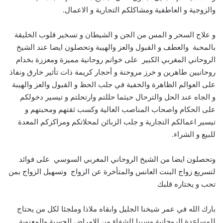
والزوجية و العاطفية ومشاكلكم التجارية و الاعمال.
و علاج السحر و المس من الجن و الشيطان و تسخير قلوب الخليقة
بالمحبة والعطف و القبول والعز والهيبة وتحصلون ايضا عند الشيخ
الروحاني المغربي الكبير على خواتم روحانية مميزة ومعززة بخدام
روحانيين طاهرين و خرز مروحنة و أحجار كريمة ذات تأثير خارق ونفاذ
على العوالم الظاهرة والخفية في جلب الحظ و القبول والعز والهيبة
و الجاه عند الحل والترحال حيثما حللتم وارتحلتم و تيسير دخولكم
على الحكام واصحاب المناصب العالية وكسب ثقتهم ومحبتهم و
تيسير اعمالكم التجارية و جلب الزبائن لمحلاتكم ومراكزكم المعدة
للبيع و الشراء.
وتحصلون ايضا من الشيخ الروحاني المغربي السوسي على فوائد
لتسريع زواج البنت العانس والمتأخرة عن الزواج وتسهيل الزواج بمن
تحب و يختاره قلبك
بارك الله في عمر شيخنا الجليل وابقاه ملاذا وملجئا لكل من يحتاج
للمساعدة الروحانية وسببا للشفاء من الامراض الحسية والمعنوية