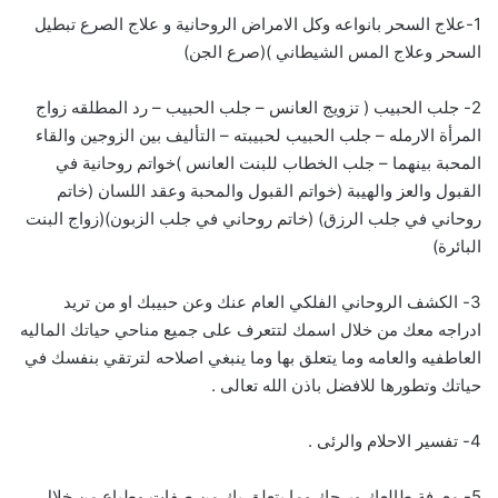
1-علاج السحر بانواعه وكل الامراض الروحانية و علاج الصرع تبطيل
السحر وعلاج المس الشيطاني )(صرع الجن)
2- جلب الحبيب ( تزويج العانس – جلب الحبيب – رد المطلقه زواج
المرأة الارمله – جلب الحبيب لحبيبته – التأليف بين الزوجين والقاء
المحبة بينهما – جلب الخطاب للبنت العانس )خواتم روحانية في
القبول والعز والهيبة (خواتم القبول والمحبة وعقد اللسان (خاتم
روحاني في جلب الرزق) (خاتم روحاني في جلب الزبون)(زواج البنت
البائرة)
3- الكشف الروحاني الفلكي العام عنك وعن حبيبك او من تريد
ادراجه معك من خلال اسمك لتتعرف على جميع مناحي حياتك الماليه
العاطفيه والعامه وما يتعلق بها وما ينبغي اصلاحه لترتقي بنفسك في
حياتك وتطورها للافضل باذن الله تعالى .
4- تفسير الاحلام والرئى .
5- معرفة طالعك وبرجك وما يتعلق بك من صفات وطباع من خلال