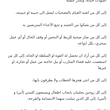
اسودَت حياته، وتكدر عيشه
إلى كل من اتعبه القيام بالتضحيات ليصل الى حبيبه او حبيبته،
إلى كل من يشكوا من الحسد و تتبع الأعداء المتربصين به
إلى كل من صار ضحية للربط أو النحس أو وقف الحال أو أي عمل
سحري، بكل انواعه
إلى كل من أراد ان تحصل له القوة او السلطة او الجاه، إلى كل من
استعصت عليه قضاء المئارب أو نيل حاجته من عمل أو تجارة، او
غيرها
إلى كل من انثى هجرها الخطاب ولا يطرقون بابها،
إلى كل زوجين يحلمان بانجاب اطفال ويسمعون كلمتي (أبي) و
(أمي)، إلى كل الذين سلبت منهما الابتسامة والفرحة،