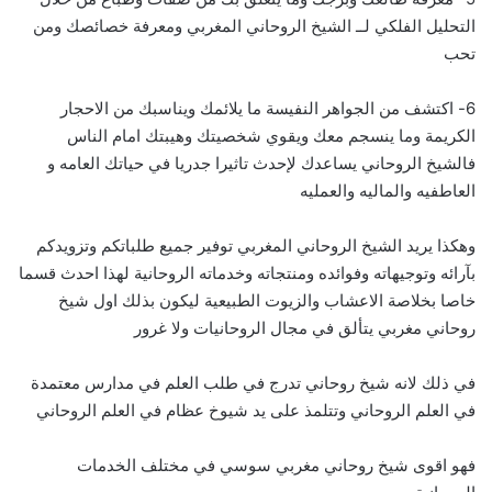
التحليل الفلكي لــ الشيخ الروحاني المغربي ومعرفة خصائصك ومن
تحب
6- اكتشف من الجواهر النفيسة ما يلائمك ويناسبك من الاحجار
الكريمة وما ينسجم معك ويقوي شخصيتك وهيبتك امام الناس
فالشيخ الروحاني يساعدك لإحدث تاثيرا جدريا في حياتك العامه و
العاطفيه والماليه والعمليه
وهكذا يريد الشيخ الروحاني المغربي توفير جميع طلباتكم وتزويدكم
بآرائه وتوجيهاته وفوائده ومنتجاته وخدماته الروحانية لهذا احدث قسما
خاصا بخلاصة الاعشاب والزيوت الطبيعية ليكون بذلك اول شيخ
روحاني مغربي يتألق في مجال الروحانيات ولا غرور
في ذلك لانه شيخ روحاني تدرج في طلب العلم في مدارس معتمدة
في العلم الروحاني وتتلمذ على يد شيوخ عظام في العلم الروحاني
فهو اقوى شيخ روحاني مغربي سوسي في مختلف الخدمات