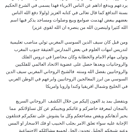
يردعهم ويدفع اذاهم عن الناس الابرياء فهذا يسمى في الشرع الحكيم
بسنة التدافع كما قال تعالى في كتابه العزيز (ولولا دفع الله الناس
بعضهم ببعض لهدمت صوامع وبيع وصلوات ومساجد يذكر فيها اسم
الله كثيرا ولينصرن الله من ينصره ان الله لقوي عزيز)
ومن قبل كان سيف الدين السوسي المغربي تولي مناصب تعليمية
لتدريس امهات العلوم في بعض المدارس العتيقة جنوب المغرب
وتولى مهام الامام والخطابة وكان محاضرا في دروس الفلك
والروحانيات وبعدها حصل على عضوية الاتحاد العالمي للفلكيين
والروحانيين بفضل الله ومنته فالشيخ الروحاني المغربي سيف الدين
السوسي من ابرز المعالجين الروحانيين وابرعهم في الوطن العربي
في الخليج وشمال افريقيا وكندا واروبا وامريكا
ويتفضل بمد يد العون إليكم من خلال الكشف الروحاني السريع
بالمجان لمعرفة حاضركم و غائبكم ويجيبكم عن كل تساؤلاتكم مما
يحير أذهانكم ويقض مضاجعكم وكل ما يشوش على تفكيركم فتتلقون
الإجابة عليه سواء تعلق الامر بجلب الحبيب او فك الاسحار او المس
وعند شيخكم الجليل تجدون الحل لجميع مشاكلكم الاجتماعية