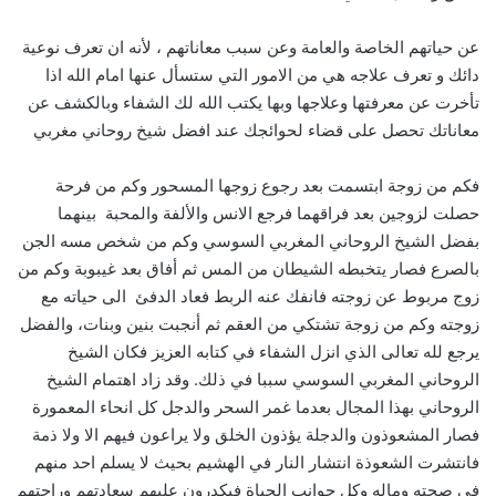
عن حياتهم الخاصة والعامة وعن سبب معاناتهم ، لأنه ان تعرف نوعية
دائك و تعرف علاجه هي من الامور التي ستسأل عنها امام الله اذا
تأخرت عن معرفتها وعلاجها وبها يكتب الله لك الشفاء وبالكشف عن
معاناتك تحصل على قضاء لحوائجك عند افضل شيخ روحاني مغربي
فكم من زوجة ابتسمت بعد رجوع زوجها المسحور وكم من فرحة
حصلت لزوجين بعد فراقهما فرجع الانس والألفة والمحبة بينهما
بفضل الشيخ الروحاني المغربي السوسي وكم من شخص مسه الجن
بالصرع فصار يتخبطه الشيطان من المس ثم أفاق بعد غيبوبة وكم من
زوج مربوط عن زوجته فانفك عنه الربط فعاد الدفئ الى حياته مع
زوجته وكم من زوجة تشتكي من العقم ثم أنجبت بنين وبنات، والفضل
يرجع لله تعالى الذي انزل الشفاء في كتابه العزيز فكان الشيخ
الروحاني المغربي السوسي سببا في ذلك. وقد زاد اهتمام الشيخ
الروحاني بهذا المجال بعدما غمر السحر والدجل كل انحاء المعمورة
فصار المشعوذون والدجلة يؤذون الخلق ولا يراعون فيهم الا ولا ذمة
فانتشرت الشعوذة انتشار النار في الهشيم بحيث لا يسلم احد منهم
في صحته وماله وكل جوانب الحياة فيكدرون عليهم سعادتهم وراحتهم