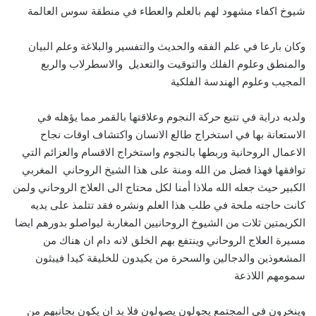
شيوخ اكفاء مشهود لهم بالعلم والعطاء في منطقة سوس العالمة
وكان بارعا في علم الفقه والحديث والتفسير والبلاغة وعلم البيان
والمنطق وعلوم الفلك والتوقيت والتعديل والاسطرلاب والربع
المجيب وعلوم الهندسة الفلكية
ولديه دراية في تتبع حركة النجوم وعلاقتها بالقمر مما يؤهله في
الاستعانة بها في استخراج طالع الانسان واكتشاف اوقات نجاح
الاعمال الروحانية وربطها بالنجوم واستخراج الاقسام والعزائم التي
توافقها فهذا فضل من الله ومنة على هذا الشيخ الروحاني المغربي
الكبير حيث جعله الله ملاذا أمنا لكل محتاج الى العلاج الروحاني ولمن
كانت حاجته ملحة في طلب هذا العلم ونشره فقد تتلمذ على يديه
الكريمتين ثلات من الشيوخ الروحانيين المغاربة ليواصلو بدورهم ايضا
مسيرة العلاج الروحاني وينتفع بهم الخلق لانه دام ان هناك من
المشعوذين والدجالين والسحرة من يكيدون للخليقة كيدا فيبثون
سمومهم اللاذعة
وينخرون في المجتمع يجولون يصولون فلا بد ان يكون بجانبهم من