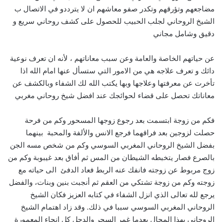
مضاجعهم وتؤرقهم وتكدر صفو معاشهم ان لا يترددو في الاتصال ب
الشيخ الروحاني لجلب الحبيب للحصول على كشف روحاني سريع و
دقيق وشامل مجاني
عن حياتهم الخاصة والعامة وعن سبب معاناتهم ، لأنه ان تعرف نوعية
دائك و تعرف علاجه هي من الامور التي ستسأل عنها امام الله اذا
تأخرت عن معرفتها وعلاجها وبها يكتب الله لك الشفاء وبالكشف عن
معاناتك تحصل على قضاء لحوائجك عند افضل شيخ روحاني مغربي
فكم من زوجة ابتسمت بعد رجوع زوجها المسحور وكم من فرحة
حصلت لزوجين بعد فراقهما فرجع الانس والألفة والمحبة بينهما
بفضل الشيخ الروحاني المغربي السوسي وكم من شخص مسه الجن
بالصرع فصار يتخبطه الشيطان من المس ثم أفاق بعد غيبوبة وكم من
زوج مربوط عن زوجته فانفك عنه الربط فعاد الدفئ الى حياته مع
زوجته وكم من زوجة تشتكي من العقم ثم أنجبت بنين وبنات، والفضل
يرجع لله تعالى الذي انزل الشفاء في كتابه العزيز فكان الشيخ
الروحاني المغربي السوسي سببا في ذلك. وقد زاد اهتمام الشيخ
الروحاني بهذا المجال بعدما غمر السحر والدجل كل انحاء المعمورة