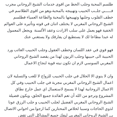
طلسم المحبة وجلب الحظ من اقوى خدمات الشيخ الروحاني مجرب
فــــــي جلــب الحبيب وتهييجه بالمحبة،وهو من اقوى الطلاسم في
خطف القلوب وجلبها وتهييجها بالمحبة والطاعة العمياء فطلسم
الشيخ الروحاني المغربي لا يختلف اثنان في قوته وتأثيره على العوالم
الخفية فهو يعمل على سلب الارادت وعقد الألسنة ويجعل المعمول
له عبدا مطاعا لك لا يستطيع ان يفارقك ولا يستغني عنك
فهو قوي في عقد اللسان وخطف العقول وجلب الحبيب الغائب ورد
الحبيبة الى حبيبها وجلب الزبون لهذا من يقصد الشيخ الروحاني
المغربي السوسي لازم ان تكون نيته قوية لنجاح الاعمال
وان لا ينوي الا الحلال في جلب الحبيب للزواج لا للعب والتسلية لان
اعمال الشيخ الروحاني المغربي مجربة في جلب الحبيب وفي كل
الاعمال الروحانية لهذا لا يسمح لاستعمال اي عمل خارج نطاق
المشروع ونرجو من الله أن تعم الفائدة جميع الخلق، ويكون فضيلة
الشيخ الروحاني المغربي الفضيل لجلب الحبيب و جلب الرزق عونا
لذوي الحاجات وسببا لخلاص المحتارين كما ارجوا.من اخواني الاتصال
بـــ الشيخ الروحاني المغربي ليفك جميع المشاكل التي تقض