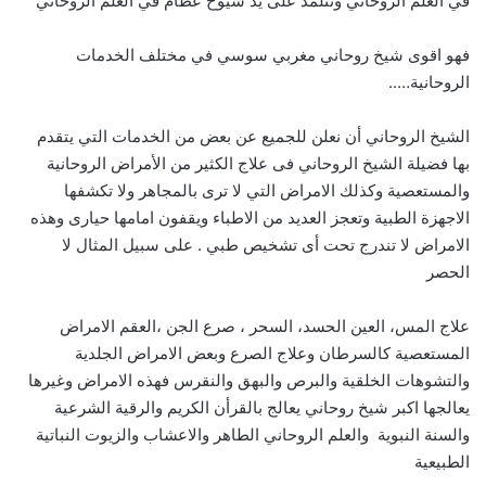
في العلم الروحاني وتتلمذ على يد شيوخ عظام في العلم الروحاني
فهو اقوى شيخ روحاني مغربي سوسي في مختلف الخدمات
الروحانية…..
الشيخ الروحاني أن نعلن للجميع عن بعض من الخدمات التي يتقدم
بها فضيلة الشيخ الروحاني فى علاج الكثير من الأمراض الروحانية
والمستعصية وكذلك الامراض التي لا ترى بالمجاهر ولا تكشفها
الاجهزة الطبية وتعجز العديد من الاطباء ويقفون امامها حيارى وهذه
الامراض لا تندرج تحت أى تشخيص طبي . على سبيل المثال لا
الحصر
علاج المس، العين الحسد، السحر ، صرع الجن ،العقم الامراض
المستعصية كالسرطان وعلاج الصرع وبعض الامراض الجلدية
والتشوهات الخلقية والبرص والبهق والنقرس فهذه الامراض وغيرها
يعالجها اكبر شيخ روحاني يعالج بالقرأن الكريم والرقية الشرعية
والسنة النبوية والعلم الروحاني الطاهر والاعشاب والزيوت النباتية
الطبيعية