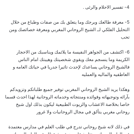
4- تفسير الاحلام والرئى .
5- معرفة طالعك وبرجك وما يتعلق بك من صفات وطباع من خلال
التحليل الفلكي لــ الشيخ الروحاني المغربي ومعرفة خصائصك ومن
تحب
6- اكتشف من الجواهر النفيسة ما يلائمك ويناسبك من الاحجار
الكريمة وما ينسجم معك ويقوي شخصيتك وهيبتك امام الناس
فالشيخ الروحاني يساعدك لإحدث تاثيرا جدريا في حياتك العامه و
العاطفيه والماليه والعمليه
وهكذا يريد الشيخ الروحاني المغربي توفير جميع طلباتكم وتزويدكم
بآرائه وتوجيهاته وفوائده ومنتجاته وخدماته الروحانية لهذا احدث قسما
خاصا بخلاصة الاعشاب والزيوت الطبيعية ليكون بذلك اول شيخ
روحاني مغربي يتألق في مجال الروحانيات ولا غرور
في ذلك لانه شيخ روحاني تدرج في طلب العلم في مدارس معتمدة