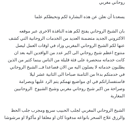
روحاني مغربي
يسعدنا أن نعلن عن هذه البشارة لكم ونحيطكم علما
بان الشيخ الروحاني يفتح لكم هذه النافذة الاخرى عبر موقعه
الاكتروني الجديد متضمنة العديد من الخدمات الروحانية التي كشف
عنها لكم الشيخ الروحاني المغربي وزاد في اوقات العمل ليصل
منتوج اعظم شيخ روحاني الى اكبر عدد من الوافدين اليه بعد ان
كانت خدماته منحصرة على فئة قليلة من الناس بينما كثير من الذين
يطلبون خدماته لا يصلون اليه من الان فصاعدا فـــ الشيخ الروحاني
في خدمتكم بدءا من الثامنة صباحا الى الثانية عشر ليلا
فاستفساراتكم في اي مواضيع تهمكم يتم الرد عليها وبصرامة
وصراحة من اكبر شيخ روحاني مغربي وشيخ الشيوخ الروحانيين
المغاربة
الشيخ الروحاني المغربي لجلب الحبيب سريع ومجرب جلب الحظ
والرزق علاج السحر بانواعه مدفونا كان او معلقا او مأكولا او مرشوشا