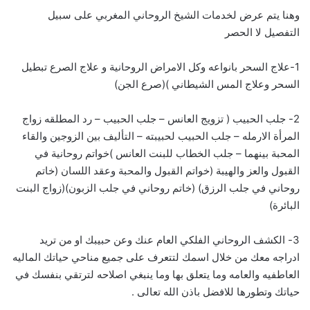
وهنا يتم عرض لخدمات الشيخ الروحاني المغربي على سبيل
التفصيل لا الحصر
1-علاج السحر بانواعه وكل الامراض الروحانية و علاج الصرع تبطيل
السحر وعلاج المس الشيطاني )(صرع الجن)
2- جلب الحبيب ( تزويج العانس – جلب الحبيب – رد المطلقه زواج
المرأة الارمله – جلب الحبيب لحبيبته – التأليف بين الزوجين والقاء
المحبة بينهما – جلب الخطاب للبنت العانس )خواتم روحانية في
القبول والعز والهيبة (خواتم القبول والمحبة وعقد اللسان (خاتم
روحاني في جلب الرزق) (خاتم روحاني في جلب الزبون)(زواج البنت
البائرة)
3- الكشف الروحاني الفلكي العام عنك وعن حبيبك او من تريد
ادراجه معك من خلال اسمك لتتعرف على جميع مناحي حياتك الماليه
العاطفيه والعامه وما يتعلق بها وما ينبغي اصلاحه لترتقي بنفسك في
حياتك وتطورها للافضل باذن الله تعالى .