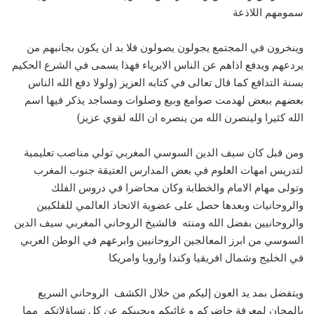
سمومهم اللاذعة
وينخرون في المجتمع يجولون يصولون فلا بد ان يكون بجانبهم من
يردعهم ويدفع اذاهم عن الناس الابرياء فهذا يسمى في الشرع الحكيم
بسنة التدافع كما قال تعالى في كتابه العزيز (ولولا دفع الله الناس
بعضهم ببعض لهدمت صوامع وبيع وصلوات ومساجد يذكر فيها اسم
الله كثيرا ولينصرن الله من ينصره ان الله لقوي عزيز)
ومن قبل كان سيف الدين السوسي المغربي تولي مناصب تعليمية
لتدريس امهات العلوم في بعض المدارس العتيقة جنوب المغرب
وتولى مهام الامام والخطابة وكان محاضرا في دروس الفلك
والروحانيات وبعدها حصل على عضوية الاتحاد العالمي للفلكيين
والروحانيين بفضل الله ومنته فالشيخ الروحاني المغربي سيف الدين
السوسي من ابرز المعالجين الروحانيين وابرعهم في الوطن العربي
في الخليج وشمال افريقيا وكندا واروبا وامريكا
ويتفضل بمد يد العون إليكم من خلال الكشف الروحاني السريع
بالمجان لمعرفة حاضركم و غائبكم ويجيبكم عن كل تساؤلاتكم مما