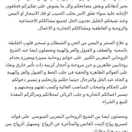
يحير أذهانكم ويقض مضاجعكم وكل ما يشوش على تفكيركم فتتلقون
الإجابة عليه سواء تعلق الامر بجلب الحبيب او فك الاسحار او المس
وعند شيخكم الجليل تجدون الحل لجميع مشاكلكم الاجتماعية
والزوجية و العاطفية ومشاكلكم التجارية و الاعمال.
و علاج السحر و المس من الجن و الشيطان و تسخير قلوب الخليقة
بالمحبة والعطف و القبول والعز والهيبة وتحصلون ايضا عند الشيخ
الروحاني المغربي الكبير على خواتم روحانية مميزة ومعززة بخدام
روحانيين طاهرين و خرز مروحنة و أحجار كريمة ذات تأثير خارق ونفاذ
على العوالم الظاهرة والخفية في جلب الحظ و القبول والعز والهيبة
و الجاه عند الحل والترحال حيثما حللتم وارتحلتم و تيسير دخولكم
على الحكام واصحاب المناصب العالية وكسب ثقتهم ومحبتهم و
تيسير اعمالكم التجارية و جلب الزبائن لمحلاتكم ومراكزكم المعدة
للبيع و الشراء.
وتحصلون ايضا من الشيخ الروحاني المغربي السوسي على فوائد
لتسريع زواج البنت العانس والمتأخرة عن الزواج وتسهيل الزواج بمن
تحب و يختاره قلبك