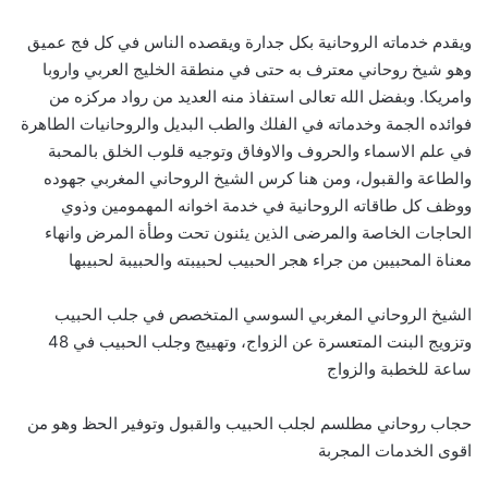
ويقدم خدماته الروحانية بكل جدارة ويقصده الناس في كل فج عميق
وهو شيخ روحاني معترف به حتى في منطقة الخليج العربي واروبا
وامريكا. وبفضل الله تعالى استفاذ منه العديد من رواد مركزه من
فوائده الجمة وخدماته في الفلك والطب البديل والروحانيات الطاهرة
في علم الاسماء والحروف والاوفاق وتوجيه قلوب الخلق بالمحبة
والطاعة والقبول، ومن هنا كرس الشيخ الروحاني المغربي جهوده
ووظف كل طاقاته الروحانية في خدمة اخوانه المهمومين وذوي
الحاجات الخاصة والمرضى الذين يئنون تحت وطأة المرض وانهاء
معناة المحبيبن من جراء هجر الحبيب لحبيبته والحبيبة لحبيبها
الشيخ الروحاني المغربي السوسي المتخصص في جلب الحبيب
وتزويج البنت المتعسرة عن الزواج، وتهييج وجلب الحبيب في 48
ساعة للخطبة والزواج
حجاب روحاني مطلسم لجلب الحبيب والقبول وتوفير الحظ وهو من
اقوى الخدمات المجربة