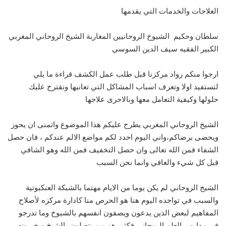
العلاجات والخدمات التي يقدمها
سلطان وحكيم الشيوخ الروحانيين المغاربة الشيخ الروحاني المغربي
الكبير الفقيه سيف الدين السوسي
ارجوا منكم رواد مركزنا قبل طلب عمل الكشف قراءة ما يلي
لتستفيد اولا وتعرف اسباب المشاكل التي تعانيها ونقترح عليك
حلولها وكيفية التعامل معها وبالاحرى علاجها
الشيخ الروحاني المغربي يطرح عليكم هذا الموضوع واتمنى ان يحوز
ويحضى برضاكم،واني اليوم احدد لكم مواضع الالم عندكم ، فان حصل
الشفاء فمن الله تعالى وان حصل التخفيف فمن الله وهو الشافي
قبل كل شيء والعافي وانما نحن السبب
الشيخ الروحاني لم يكن يوما من الايام مهتما بالشبكة العنكبوتية
والسبب في تواجده اليوم هنا هو الحرص منا كادارة مركزه لأصلاح
المفاهيم لبعض الذين يدعون ويصفون انفسهم بالشيوخ وما تدرجو
في مدارس العلم الروحاني فكثير هم من يتصلون بالشيخ ويخبرونه