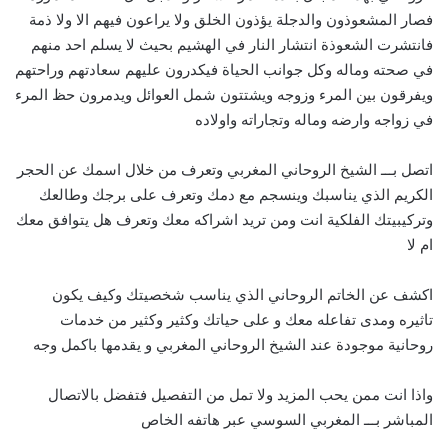
فصار المشعوذون والدجلة يؤذون الخلق ولا يراعون فيهم الا ولا ذمة
فانتشرت الشعوذة انتشار النار في الهشيم بحيث لا يسلم احد منهم
في صحته وماله وكل جوانب الحياة فيكدرون عليهم سعادتهم وراحتهم
ويفرقون بين المرء وزوجه ويشتتون شمل العوائل ويدمرون حظ المرء
في زواجه وارضه وماله وتجاراته واولاده
اتصل بـــ الشيخ الروحاني المغربي وتعرف من خلال اسمك عن الحجر
الكريم الذي يناسبك وينسجم مع دمك وتعرف على برجك وطالعك
وتركيبيتك الفلكية انت ومن تريد اشراكه معك وتعرف هل يتوافق معك
ام لا
اكشف عن الخاتم الروحاني الذي يناسب شخصيتك وكيف يكون
تاثيره ومدى تفاعله معك و على حياتك وكثير وكثير من خدمات
روحانية موجودة عند الشيخ الروحاني المغربي و يقدمها باكمل وجه
واذا انت ممن يحب المزيد ولا تمل من التفصيل فتفضل بالاتصال
المباشر بـــ
ا
لمغربي السوسي عبر هاتفه الخاص