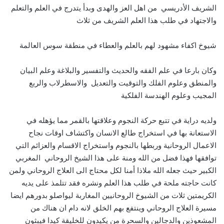
الشريف الأدريسي من اهل العز والهدى وبدأ يتدرج في العلم والتعلم
والاجتهاد في طلب هذا العلم الشريف من ثلاث
شيوخ اكفاء مشهود لهم بالعلم والعطاء في منطقة سوس العالمة
وكان بارعا في علم الفقه والحديث والتفسير والبلاغة وعلم البيان
والمنطق وعلوم الفلك والتوقيت والتعديل والاسطرلاب والربع
المجيب وعلوم الهندسة الفلكية
ولديه دراية في تتبع حركة النجوم وعلاقتها بالقمر مما يؤهله في
الاستعانة بها في استخراج طالع الانسان واكتشاف اوقات نجاح
الاعمال الروحانية وربطها بالنجوم واستخراج الاقسام والعزائم التي
توافقها فهذا فضل من الله ومنة على هذا الشيخ الروحاني المغربي
الكبير حيث جعله الله ملاذا أمنا لكل محتاج الى العلاج الروحاني ولمن
كانت حاجته ملحة في طلب هذا العلم ونشره فقد تتلمذ على يديه
الكريمتين ثلات من الشيوخ الروحانيين المغاربة ليواصلو بدورهم ايضا
مسيرة العلاج الروحاني وينتفع بهم الخلق لانه دام ان هناك من
المشعوذين والدجالين والسحرة من يكيدون للخليقة كيدا فيبثون