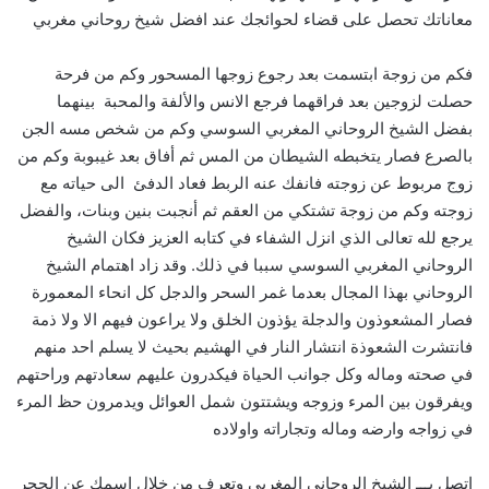
معاناتك تحصل على قضاء لحوائجك عند افضل شيخ روحاني مغربي
فكم من زوجة ابتسمت بعد رجوع زوجها المسحور وكم من فرحة
حصلت لزوجين بعد فراقهما فرجع الانس والألفة والمحبة بينهما
بفضل الشيخ الروحاني المغربي السوسي وكم من شخص مسه الجن
بالصرع فصار يتخبطه الشيطان من المس ثم أفاق بعد غيبوبة وكم من
زوج مربوط عن زوجته فانفك عنه الربط فعاد الدفئ الى حياته مع
زوجته وكم من زوجة تشتكي من العقم ثم أنجبت بنين وبنات، والفضل
يرجع لله تعالى الذي انزل الشفاء في كتابه العزيز فكان الشيخ
الروحاني المغربي السوسي سببا في ذلك. وقد زاد اهتمام الشيخ
الروحاني بهذا المجال بعدما غمر السحر والدجل كل انحاء المعمورة
فصار المشعوذون والدجلة يؤذون الخلق ولا يراعون فيهم الا ولا ذمة
فانتشرت الشعوذة انتشار النار في الهشيم بحيث لا يسلم احد منهم
في صحته وماله وكل جوانب الحياة فيكدرون عليهم سعادتهم وراحتهم
ويفرقون بين المرء وزوجه ويشتتون شمل العوائل ويدمرون حظ المرء
في زواجه وارضه وماله وتجاراته واولاده
اتصل بـــ الشيخ الروحاني المغربي وتعرف من خلال اسمك عن الحجر