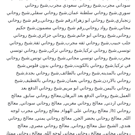
سوداني مجرب,شيخ روحاني سعودي مجرب,شيخ روحاني
سوري,شيخ روحاني سلطنة عمان,شيخ روحاني سفلي,شيخ روحاني
زنجباري,شيخ روحاني ابو زهراء,رقم شيخ روحاني,رقم شيخ روحاني
مجاني,شيخ رواد روحاني,رقم شيخ روحاني مضمون,شيخ حكيم
روحاني,شيخ روحاني ابو حاتم,شيخ روحاني جزائري,شيخ روحاني
جلب حبيب,شيخ روحاني ثقه مجرب,شيخ روحاني ثقة,شيخ روحاني
تونسي,شيخ روحاني تركيا,شيخ روحاني تركي,شيخ روحاني تونسي
مجرب,شيخ روحاني تونسي مجاني,شيخ روحاني تونس,شيخ روحاني
في تركيا,شيخ روحاني بالكويت,شيخ روحاني بدون فلوس,شيخ
روحاني بالمدينه,شيخ روحاني بالطائف,شيخ روحاني بجدة,شيخ
روحاني بالاردن,شيخ روحاني بعمان,شيخ روحاني بالقطيف,شيخ
روحاني باليمن,شيخ روحاني ابو مريم,شيخ روحاني الدفع بعد
العمل,شيخ روحاني الدفع بعد البرهان,معالج روحاني سابق, معالج
روحاني اردني, معالج روحاني مغربي, معالج روحاني سوداني, معالج
روحاني ltc, معالج روحاني على الهواء, معالج روحاني مجرب لوجه
الله, معالج روحاني يحضر الجن, معالج روحاني يمني, معالج روحاني
هندي, الشيخ نبيل معالج روحاني, معالج روحاني مصري, معالج
روحاني مجاني, معالج روحاني مجاني لوجه الله, معالج روحاني ممتاز