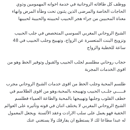
ووظف كل طاقاته الروحانية في خدمة اخوانه المهمومين وذوي
الحاجات الخاصة والمرضى الذين يئنون تحت وطأة المرض وانهاء
معناة المحبيبن من جراء هجر الحبيب لحبيبته والحبيبة لحبيبها
الشيخ الروحاني المغربي السوسي المتخصص في جلب الحبيب
وتزويج البنت المتعسرة عن الزواج، وتهييج وجلب الحبيب في 48
ساعة للخطبة والزواج
حجاب روحاني مطلسم لجلب الحبيب والقبول وتوفير الحظ وهو من
اقوى الخدمات المجربة
طلسم المحبة وجلب الحظ من اقوى خدمات الشيخ الروحاني مجرب
فــــــي جلــب الحبيب وتهييجه بالمحبة،وهو من اقوى الطلاسم في
خطف القلوب وجلبها وتهييجها بالمحبة والطاعة العمياء فطلسم
الشيخ الروحاني المغربي لا يختلف اثنان في قوته وتأثيره على العوالم
الخفية فهو يعمل على سلب الارادت وعقد الألسنة ويجعل المعمول
له عبدا مطاعا لك لا يستطيع ان يفارقك ولا يستغني عنك