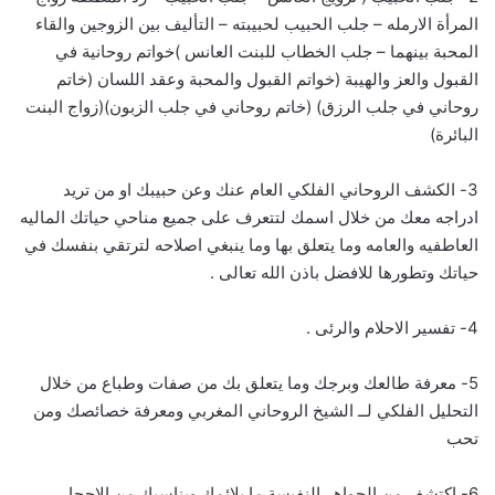
المرأة الارمله – جلب الحبيب لحبيبته – التأليف بين الزوجين والقاء
المحبة بينهما – جلب الخطاب للبنت العانس )خواتم روحانية في
القبول والعز والهيبة (خواتم القبول والمحبة وعقد اللسان (خاتم
روحاني في جلب الرزق) (خاتم روحاني في جلب الزبون)(زواج البنت
البائرة)
3- الكشف الروحاني الفلكي العام عنك وعن حبيبك او من تريد
ادراجه معك من خلال اسمك لتتعرف على جميع مناحي حياتك الماليه
العاطفيه والعامه وما يتعلق بها وما ينبغي اصلاحه لترتقي بنفسك في
حياتك وتطورها للافضل باذن الله تعالى .
4- تفسير الاحلام والرئى .
5- معرفة طالعك وبرجك وما يتعلق بك من صفات وطباع من خلال
التحليل الفلكي لــ الشيخ الروحاني المغربي ومعرفة خصائصك ومن
تحب
6- اكتشف من الجواهر النفيسة ما يلائمك ويناسبك من الاحجار