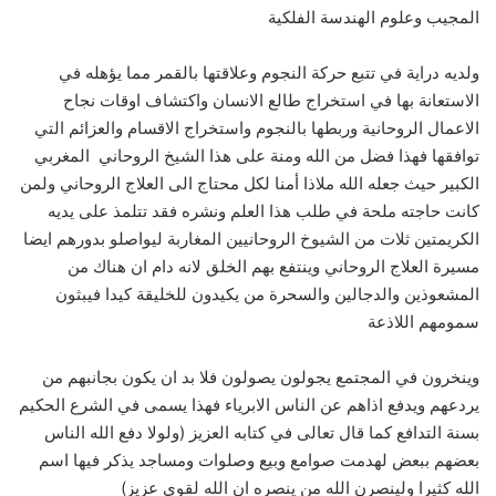
المجيب وعلوم الهندسة الفلكية
ولديه دراية في تتبع حركة النجوم وعلاقتها بالقمر مما يؤهله في
الاستعانة بها في استخراج طالع الانسان واكتشاف اوقات نجاح
الاعمال الروحانية وربطها بالنجوم واستخراج الاقسام والعزائم التي
توافقها فهذا فضل من الله ومنة على هذا الشيخ الروحاني المغربي
الكبير حيث جعله الله ملاذا أمنا لكل محتاج الى العلاج الروحاني ولمن
كانت حاجته ملحة في طلب هذا العلم ونشره فقد تتلمذ على يديه
الكريمتين ثلات من الشيوخ الروحانيين المغاربة ليواصلو بدورهم ايضا
مسيرة العلاج الروحاني وينتفع بهم الخلق لانه دام ان هناك من
المشعوذين والدجالين والسحرة من يكيدون للخليقة كيدا فيبثون
سمومهم اللاذعة
وينخرون في المجتمع يجولون يصولون فلا بد ان يكون بجانبهم من
يردعهم ويدفع اذاهم عن الناس الابرياء فهذا يسمى في الشرع الحكيم
بسنة التدافع كما قال تعالى في كتابه العزيز (ولولا دفع الله الناس
بعضهم ببعض لهدمت صوامع وبيع وصلوات ومساجد يذكر فيها اسم
الله كثيرا ولينصرن الله من ينصره ان الله لقوي عزيز)