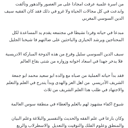
من اسرة علمية عرفت امجادا على مر العصور والدهور وتألقت
وابدعت في كل مجالات الحياة ولا غرو في ذلك فقد كان الفقيه سيف
الدين السوسي المغربي
مبدعا في حياته وفردا نشيطا في مجتمعه يقدم يد المساعدة لكل
المحتاجين ويرشد الحيارى والباحثين على ضالتهم فا شيخنا الجليل
سيف الدين السوسي سليل وفرع من هذه الدوحة المباركة الادريسية
فلا يدخر جهدا في اسعاد اخوانه وزواره من شتى بقاع العالم
فقد بدأ حياته العملية من صباه مع والده ابو سعيد محمد ابو جمعة
الشريف الأدريسي من اهل العز والهدى وبدأ يتدرج في العلم والتعلم
والاجتهاد في طلب هذا العلم الشريف من ثلاث
شيوخ اكفاء مشهود لهم بالعلم والعطاء في منطقة سوس العالمة
وكان بارعا في علم الفقه والحديث والتفسير والبلاغة وعلم البيان
والمنطق وعلوم الفلك والتوقيت والتعديل والاسطرلاب والربع