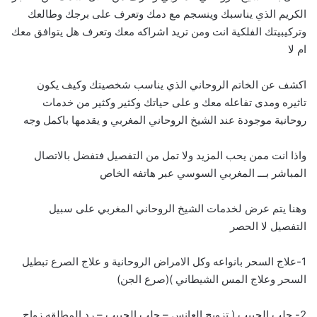
الكريم الذي يناسبك وينسجم مع دمك وتعرف على برجك وطالعك
وتركيبيتك الفلكية انت ومن تريد اشراكه معك وتعرف هل يتوافق معك
ام لا
اكشف عن الخاتم الروحاني الذي يناسب شخصيتك وكيف يكون
تاثيره ومدى تفاعله معك و على حياتك وكثير وكثير من خدمات
روحانية موجودة عند الشيخ الروحاني المغربي و يقدمها باكمل وجه
واذا انت ممن يحب المزيد ولا تمل من التفصيل فتفضل بالاتصال
المباشر بـــ
ا
لمغربي السوسي عبر هاتفه الخاص
وهنا يتم عرض لخدمات الشيخ الروحاني المغربي على سبيل
التفصيل لا الحصر
1-علاج السحر بانواعه وكل الامراض الروحانية و علاج الصرع تبطيل
السحر وعلاج المس الشيطاني )(صرع الجن)
2- جلب الحبيب ( تزويج العانس – جلب الحبيب – رد المطلقه زواج