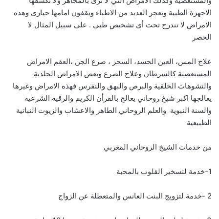
والمستعصية وكذلك الامراض التي لا ترى بالمجاهر ولا تكشفها
الاجهزة الطبية وتعجز العديد من الاطباء ويقفون امامها حيارى وهذه
الامراض لا تندرج تحت أى تشخيص طبي . على سبيل المثال لا
الحصر
علاج المس، العين الحسد، السحر ، صرع الجن ،العقم الامراض
المستعصية كالسرطان وعلاج الصرع وبعض الامراض الجلدية
والتشوهات الخلقية والبرص والبهق والنقرس فهذه الامراض وغيرها
يعالجها اكبر شيخ روحاني يعالج بالقرأن الكريم والرقية الشرعية
والسنة النبوية والعلم الروحاني الطاهر والاعشاب والزيوت النباتية
الطبيعية
من خدمات الشيخ الروحاني المغربي
1-خدمة لتسخير القلوب بالمحبة
2 -خدمة لتزويج البنت العانس والمتعطلة عن الزواج