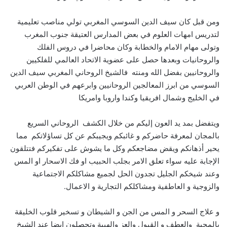
ومن قبل كان سيف الدين السوسي المغربي تولي مناصب تعليمية
لتدريس امهات العلوم في بعض المدارس العتيقة جنوب المغرب
وتولى مهام الامام والخطابة وكان محاضرا في دروس الفلك
والروحانيات وبعدها حصل على عضوية الاتحاد العالمي للفلكيين
والروحانيين بفضل الله ومنته فالشيخ الروحاني المغربي سيف الدين
السوسي من ابرز المعالجين الروحانيين وابرعهم في الوطن العربي
في الخليج وشمال افريقيا وكندا واروبا وامريكا
ويتفضل بمد يد العون إليكم من خلال الكشف الروحاني السريع
بالمجان لمعرفة حاضركم و غائبكم ويجيبكم عن كل تساؤلاتكم مما
يحير أذهانكم ويقض مضاجعكم وكل ما يشوش على تفكيركم فتتلقون
الإجابة عليه سواء تعلق الامر بجلب الحبيب او فك الاسحار او المس
وعند شيخكم الجليل تجدون الحل لجميع مشاكلكم الاجتماعية
والزوجية و العاطفية ومشاكلكم التجارية و الاعمال.
و علاج السحر و المس من الجن و الشيطان و تسخير قلوب الخليقة
بالمحبة والعطف و القبول والعز والهيبة وتحصلون ايضا عند الشيخ