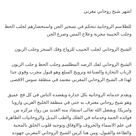
اشهر شيخ روحاني مغربي
للطلاسم الروحانية تتحكم في تسخير الجن واستحضارهم لجلب الحظ
وجلب الحبيبة مجربة وعلاج المس وصرع الجن
الشيخ الروحاني لجلب الحبيب للزواج وفك السحر وجلب الزبون
الشيخ الروحاني لفك الرصد المطلسم وجلب الحظ و جلب الزبون
لارباب التجارة والصناعة وترويج السلع وهو قبول مجرب وقوي جدا
لهذا فــ الشيخ الروحاني المغربي معتمد في منطقة سوس الاقصى
ويقدم خدماته الروحانية بكل جدارة ويقصده الناس في كل فج عميق
وهو شيخ روحاني معترف به حتى في منطقة الخليج العربي واروبا
وامريكا. وبفضل الله تعالى استفاذ منه العديد من رواد مركزه من
فوائده الجمة وخدماته في الفلك والطب البديل والروحانيات الطاهرة
في علم الاسماء والحروف والاوفاق وتوجيه قلوب الخلق بالمحبة
والطاعة والقبول، ومن هنا كرس الشيخ الروحاني المغربي جهوده