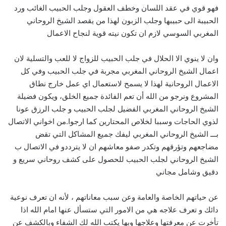
فهو قوي في عقد اللسان وخطف العقول وجلب الحبيب الغائب ورد
الحبيبة الى حبيبها وجلب الزبون لهذا من يقصد الشيخ الروحاني
المغربي السوسي لازم ان تكون نيته قوية لنجاح الاعمال
وان لا ينوي الا الحلال في جلب الحبيب للزواج لا للعب والتسلية لان
اعمال الشيخ الروحاني المغربي مجربة في جلب الحبيب وفي كل
الاعمال الروحانية لهذا لا يسمح لاستعمال اي عمل خارج نطاق
المشروع ونرجو من الله أن تعم الفائدة جميع الخلق، ويكون فضيلة
الشيخ الروحاني المغربي الفضيل لجلب الحبيب و جلب الرزق عونا
لذوي الحاجات وسببا لخلاص المحتارين كما ارجوا.من اخواني الاتصال
بـــ الشيخ الروحاني المغربي ليفك جميع المشاكل التي تقض
مضاجعهم وتؤرقهم وتكدر صفو معاشهم ان لا يترددو في الاتصال ب
الشيخ الروحاني لجلب الحبيب للحصول على كشف روحاني سريع و
دقيق وشامل مجاني
عن حياتهم الخاصة والعامة وعن سبب معاناتهم ، لأنه ان تعرف نوعية
دائك و تعرف علاجه هي من الامور التي ستسأل عنها امام الله اذا
تأخرت عن معرفتها وعلاجها وبها يكتب الله لك الشفاء وبالكشف عن