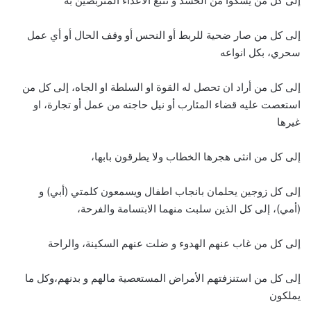
إلى كل من يشكوا من الحسد و تتبع الأعداء المتربصين به
إلى كل من صار ضحية للربط أو النحس أو وقف الحال أو أي عمل
سحري، بكل انواعه
إلى كل من أراد ان تحصل له القوة او السلطة او الجاه، إلى كل من
استعصت عليه قضاء المئارب أو نيل حاجته من عمل أو تجارة، او
غيرها
إلى كل من انثى هجرها الخطاب ولا يطرقون بابها،
إلى كل زوجين يحلمان بانجاب اطفال ويسمعون كلمتي (أبي) و
(أمي)، إلى كل الذين سلبت منهما الابتسامة والفرحة،
إلى كل من غاب عنهم الهدوء و ضلت عنهم السكينة، والراحة
إلى كل من استنزفتهم الأمراض المستعصية مالهم و بدنهم،وكل ما
يملكون