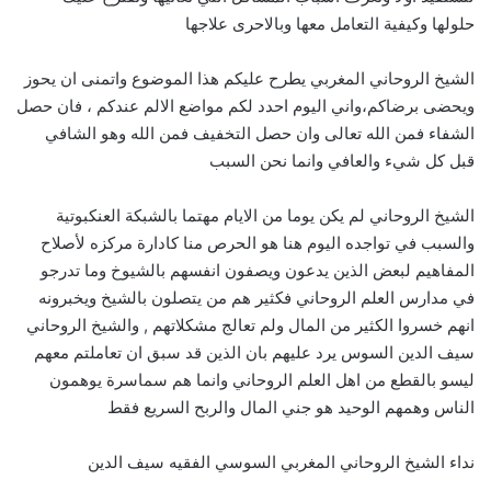
حلولها وكيفية التعامل معها وبالاحرى علاجها
الشيخ الروحاني المغربي يطرح عليكم هذا الموضوع واتمنى ان يحوز
ويحضى برضاكم،واني اليوم احدد لكم مواضع الالم عندكم ، فان حصل
الشفاء فمن الله تعالى وان حصل التخفيف فمن الله وهو الشافي
قبل كل شيء والعافي وانما نحن السبب
الشيخ الروحاني لم يكن يوما من الايام مهتما بالشبكة العنكبوتية
والسبب في تواجده اليوم هنا هو الحرص منا كادارة مركزه لأصلاح
المفاهيم لبعض الذين يدعون ويصفون انفسهم بالشيوخ وما تدرجو
في مدارس العلم الروحاني فكثير هم من يتصلون بالشيخ ويخبرونه
انهم خسروا الكثير من المال ولم تعالج مشكلاتهم , والشيخ الروحاني
سيف الدين السوس يرد عليهم بان الذين قد سبق ان تعاملتم معهم
ليسو بالقطع من اهل العلم الروحاني وانما هم سماسرة يوهمون
الناس وهمهم الوحيد هو جني المال والربح السريع فقط
نداء الشيخ الروحاني المغربي السوسي الفقيه سيف الدين