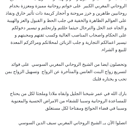
الروحاني المغربي الكبير على خواتم روحانية مميزة ومعززة بخدام
روحانيين طاهرين و خرز مروحنة و أحجار كريمة ذات تأثير خارق ونفاذ
على العوالم الظاهرة والخفية في جلب الحظ و القبول والعز والهيبة
و الجاه عند الحل والترحال حيثما حللتم وارتحلتم و تيسير دخولكم
على الحكام واصحاب المناصب العالية وكسب ثقتهم ومحبتهم و
تيسير اعمالكم التجارية و جلب الزبائن لمحلاتكم ومراكزكم المعدة
للبيع و الشراء.
وتحصلون ايضا من الشيخ الروحاني المغربي السوسي على فوائد
لتسريع زواج البنت العانس والمتأخرة عن الزواج وتسهيل الزواج بمن
تحب و يختاره قلبك
بارك الله في عمر شيخنا الجليل وابقاه ملاذا وملجئا لكل من يحتاج
للمساعدة الروحانية وسببا للشفاء من الامراض الحسية والمعنوية
وسببا في قضاء الحوائج ومفتاحا لكل مستغلق
اتصلوا الآن بــ الشيخ الروحاني المغربي سيف الدين السوسي