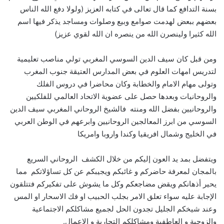
بسنة التدافع كما قال تعالى في كتابه العزيز (ولولا دفع الله الناس
بعضهم ببعض لهدمت صوامع وبيع وصلوات ومساجد يذكر فيها اسم
الله كثيرا ولينصرن الله من ينصره ان الله لقوي عزيز)
ومن قبل كان سيف الدين السوسي المغربي تولي مناصب تعليمية
لتدريس امهات العلوم في بعض المدارس العتيقة جنوب المغرب
وتولى مهام الامام والخطابة وكان محاضرا في دروس الفلك
والروحانيات وبعدها حصل على عضوية الاتحاد العالمي للفلكيين
والروحانيين بفضل الله ومنته فالشيخ الروحاني المغربي سيف الدين
السوسي من ابرز المعالجين الروحانيين وابرعهم في الوطن العربي
في الخليج وشمال افريقيا وكندا واروبا وامريكا
ويتفضل بمد يد العون إليكم من خلال الكشف الروحاني السريع
بالمجان لمعرفة حاضركم و غائبكم ويجيبكم عن كل تساؤلاتكم مما
يحير أذهانكم ويقض مضاجعكم وكل ما يشوش على تفكيركم فتتلقون
الإجابة عليه سواء تعلق الامر بجلب الحبيب او فك الاسحار او المس
وعند شيخكم الجليل تجدون الحل لجميع مشاكلكم الاجتماعية
والزوجية و العاطفية ومشاكلكم التجارية و الاعمال.