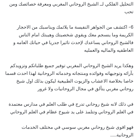
التحليل الفلكي لــ الشيخ الروحاني المغربي ومعرفة خصائصك ومن
تحب
6- اكتشف من الجواهر النفيسة ما يلائمك ويناسبك من الاحجار
الكريمة وما ينسجم معك ويقوي شخصيتك وهيبتك امام الناس
فالشيخ الروحاني يساعدك لإحدث تاثيرا جدريا في حياتك العامه و
العاطفيه والماليه والعمليه
وهكذا يريد الشيخ الروحاني المغربي توفير جميع طلباتكم وتزويدكم
بآرائه وتوجيهاته وفوائده ومنتجاته وخدماته الروحانية لهذا احدث قسما
خاصا بخلاصة الاعشاب والزيوت الطبيعية ليكون بذلك اول شيخ
روحاني مغربي يتألق في مجال الروحانيات ولا غرور
في ذلك لانه شيخ روحاني تدرج في طلب العلم في مدارس معتمدة
في العلم الروحاني وتتلمذ على يد شيوخ عظام في العلم الروحاني
فهو اقوى شيخ روحاني مغربي سوسي في مختلف الخدمات
الروحانية…..