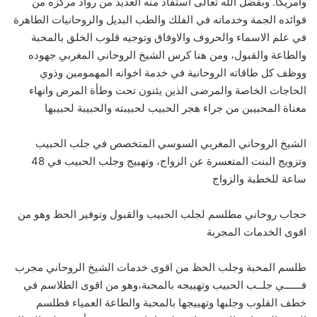
وامريكا. وبفضل الله تعالى استفاذ منه العديد من رواد مركزه من
فوائده الجمة وخدماته في الفلك والطب البديل والروحانيات الطاهرة
في علم الاسماء والحروف والاوفاق وتوجيه قلوب الخلق بالمحبة
والطاعة والقبول، ومن هنا كرس الشيخ الروحاني المغربي جهوده
ووظف كل طاقاته الروحانية في خدمة اخوانه المهمومين وذوي
الحاجات الخاصة والمرضى الذين يئنون تحت وطأة المرض وانهاء
معناة المحبيبن من جراء هجر الحبيب لحبيبته والحبيبة لحبيبها
الشيخ الروحاني المغربي السوسي المتخصص في جلب الحبيب
وتزويج البنت المتعسرة عن الزواج، وتهييج وجلب الحبيب في 48
ساعة للخطبة والزواج
حجاب روحاني مطلسم لجلب الحبيب والقبول وتوفير الحظ وهو من
اقوى الخدمات المجربة
طلسم المحبة وجلب الحظ من اقوى خدمات الشيخ الروحاني مجرب
فــــــي جلــب الحبيب وتهييجه بالمحبة،وهو من اقوى الطلاسم في
خطف القلوب وجلبها وتهييجها بالمحبة والطاعة العمياء فطلسم