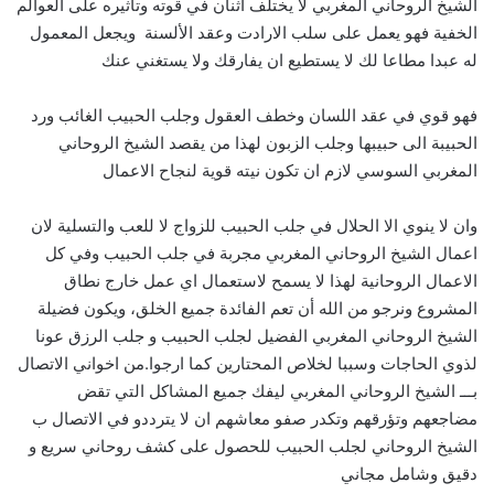
الشيخ الروحاني المغربي لا يختلف اثنان في قوته وتأثيره على العوالم
الخفية فهو يعمل على سلب الارادت وعقد الألسنة ويجعل المعمول
له عبدا مطاعا لك لا يستطيع ان يفارقك ولا يستغني عنك
فهو قوي في عقد اللسان وخطف العقول وجلب الحبيب الغائب ورد
الحبيبة الى حبيبها وجلب الزبون لهذا من يقصد الشيخ الروحاني
المغربي السوسي لازم ان تكون نيته قوية لنجاح الاعمال
وان لا ينوي الا الحلال في جلب الحبيب للزواج لا للعب والتسلية لان
اعمال الشيخ الروحاني المغربي مجربة في جلب الحبيب وفي كل
الاعمال الروحانية لهذا لا يسمح لاستعمال اي عمل خارج نطاق
المشروع ونرجو من الله أن تعم الفائدة جميع الخلق، ويكون فضيلة
الشيخ الروحاني المغربي الفضيل لجلب الحبيب و جلب الرزق عونا
لذوي الحاجات وسببا لخلاص المحتارين كما ارجوا.من اخواني الاتصال
بـــ الشيخ الروحاني المغربي ليفك جميع المشاكل التي تقض
مضاجعهم وتؤرقهم وتكدر صفو معاشهم ان لا يترددو في الاتصال ب
الشيخ الروحاني لجلب الحبيب للحصول على كشف روحاني سريع و
دقيق وشامل مجاني