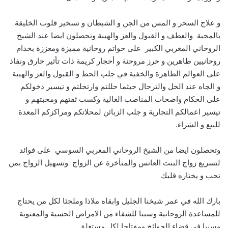
و علاج السحر و المس من الجن و الشيطان و تسخير قلوب الخليقة
بالمحبة والعطف و القبول والعز والهيبة وتحصلون ايضا عند الشيخ
الروحاني المغربي الكبير على خواتم روحانية مميزة ومعززة بخدام
روحانيين طاهرين و خرز مروحنة و أحجار كريمة ذات تأثير خارق ونفاذ
على العوالم الظاهرة والخفية في جلب الحظ و القبول والعز والهيبة
و الجاه عند الحل والترحال حيثما حللتم وارتحلتم و تيسير دخولكم
على الحكام واصحاب المناصب العالية وكسب ثقتهم ومحبتهم و
تيسير اعمالكم التجارية و جلب الزبائن لمحلاتكم ومراكزكم المعدة
للبيع و الشراء.
وتحصلون ايضا من الشيخ الروحاني المغربي السوسي على فوائد
لتسريع زواج البنت العانس والمتأخرة عن الزواج وتسهيل الزواج بمن
تحب و يختاره قلبك
بارك الله في عمر شيخنا الجليل وابقاه ملاذا وملجئا لكل من يحتاج
للمساعدة الروحانية وسببا للشفاء من الامراض الحسية والمعنوية
وسببا في قضاء الحوائج ومفتاحا لكل مستغلق