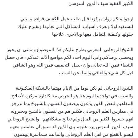
الكبير الفقيه سيف الدين السوسي
ارجوا منكم رواد مركزنا قبل طلب عمل الكشف قراءة ما يلي
لتستفيد اولا وتعرف اسباب المشاكل التي تعانيها ونقترح عليك
حلولها وكيفية التعامل معها وبالاحرى علاجها
الشيخ الروحاني المغربي يطرح عليكم هذا الموضوع واتمنى ان يحوز
ويحضى برضاكم،واني اليوم احدد لكم مواضع الالم عندكم ، فان حصل
الشفاء فمن الله تعالى وان حصل التخفيف فمن الله وهو الشافي
قبل كل شيء والعافي وانما نحن السبب
الشيخ الروحاني لم يكن يوما من الايام مهتما بالشبكة العنكبوتية
والسبب في تواجده اليوم هنا هو الحرص منا كادارة مركزه لأصلاح
المفاهيم لبعض الذين يدعون ويصفون انفسهم بالشيوخ وما تدرجو
في مدارس العلم الروحاني فكثير هم من يتصلون بالشيخ ويخبرونه
انهم خسروا الكثير من المال ولم تعالج مشكلاتهم , والشيخ الروحاني
سيف الدين السوس يرد عليهم بان الذين قد سبق ان تعاملتم معهم
ليسو بالقطع من اهل العلم الروحاني وانما هم سماسرة يوهمون