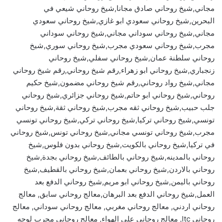
مجاني,شيخ روحاني صادق مجانا,شيخ روحاني شيعي في
البحرين,شيخ روحاني سعودي ابو غازي,شيخ روحاني سعودي
مجاني,شيخ روحاني سوداني مجاني,شيخ روحاني سوداني
مجرب,شيخ روحاني سعودي مجرب,شيخ روحاني سوري,شيخ
روحاني سلطنة عمان,شيخ روحاني سفلي,شيخ روحاني
زنجباري,شيخ روحاني ابو زهراء,رقم شيخ روحاني,رقم شيخ روحاني
مجاني,شيخ رواد روحاني,رقم شيخ روحاني مضمون,شيخ حكيم
روحاني,شيخ روحاني ابو حاتم,شيخ روحاني جزائري,شيخ روحاني
جلب حبيب,شيخ روحاني ثقه مجرب,شيخ روحاني ثقة,شيخ روحاني
تونسي,شيخ روحاني تركيا,شيخ روحاني تركي,شيخ روحاني تونسي
مجرب,شيخ روحاني تونسي مجاني,شيخ روحاني تونس,شيخ روحاني
في تركيا,شيخ روحاني بالكويت,شيخ روحاني بدون فلوس,شيخ
روحاني بالمدينه,شيخ روحاني بالطائف,شيخ روحاني بجدة,شيخ
روحاني بالاردن,شيخ روحاني بعمان,شيخ روحاني بالقطيف,شيخ
روحاني باليمن,شيخ روحاني ابو مريم,شيخ روحاني الدفع بعد
العمل,شيخ روحاني الدفع بعد البرهان,معالج روحاني سابق, معالج
روحاني اردني, معالج روحاني مغربي, معالج روحاني سوداني, معالج
روحاني ltc, معالج روحاني على الهواء, معالج روحاني مجرب لوجه