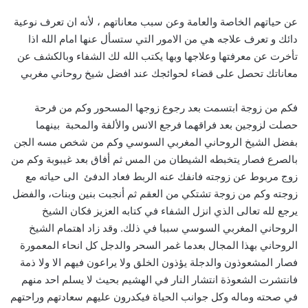
عن حياتهم الخاصة والعامة وعن سبب معاناتهم ، لأنه ان تعرف نوعية
دائك و تعرف علاجه هي من الامور التي ستسأل عنها امام الله اذا
تأخرت عن معرفتها وعلاجها وبها يكتب الله لك الشفاء وبالكشف عن
معاناتك تحصل على قضاء لحوائجك عند افضل شيخ روحاني مغربي
فكم من زوجة ابتسمت بعد رجوع زوجها المسحور وكم من فرحة
حصلت لزوجين بعد فراقهما فرجع الانس والألفة والمحبة بينهما
بفضل الشيخ الروحاني المغربي السوسي وكم من شخص مسه الجن
بالصرع فصار يتخبطه الشيطان من المس ثم أفاق بعد غيبوبة وكم من
زوج مربوط عن زوجته فانفك عنه الربط فعاد الدفئ الى حياته مع
زوجته وكم من زوجة تشتكي من العقم ثم أنجبت بنين وبنات، والفضل
يرجع لله تعالى الذي انزل الشفاء في كتابه العزيز فكان الشيخ
الروحاني المغربي السوسي سببا في ذلك. وقد زاد اهتمام الشيخ
الروحاني بهذا المجال بعدما غمر السحر والدجل كل انحاء المعمورة
فصار المشعوذون والدجلة يؤذون الخلق ولا يراعون فيهم الا ولا ذمة
فانتشرت الشعوذة انتشار النار في الهشيم بحيث لا يسلم احد منهم
في صحته وماله وكل جوانب الحياة فيكدرون عليهم سعادتهم وراحتهم