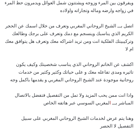
ويفرقون بين المرء وزوجه ويشتتون شمل العوائل ويدمرون حظ المرء
في زواجه وارضه وماله وتجاراته واولاده
اتصل بـــ الشيخ الروحاني المغربي وتعرف من خلال اسمك عن الحجر
الكريم الذي يناسبك وينسجم مع دمك وتعرف على برجك وطالعك
وتركيبيتك الفلكية انت ومن تريد اشراكه معك وتعرف هل يتوافق معك
ام لا
اكشف عن الخاتم الروحاني الذي يناسب شخصيتك وكيف يكون
تاثيره ومدى تفاعله معك و على حياتك وكثير وكثير من خدمات
روحانية موجودة عند الشيخ الروحاني المغربي و يقدمها باكمل وجه
واذا انت ممن يحب المزيد ولا تمل من التفصيل فتفضل بالاتصال
المباشر بـــ
ا
لمغربي السوسي عبر هاتفه الخاص
وهنا يتم عرض لخدمات الشيخ الروحاني المغربي على سبيل
التفصيل لا الحصر