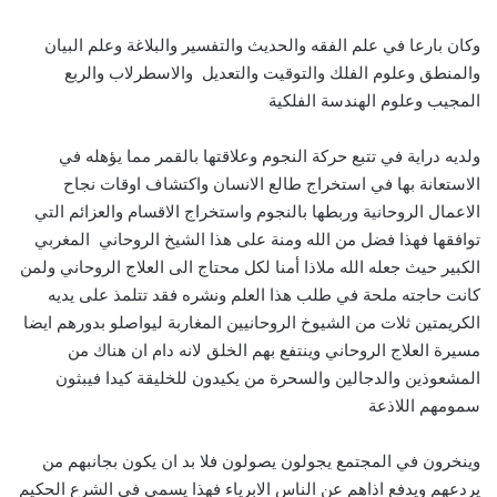
وكان بارعا في علم الفقه والحديث والتفسير والبلاغة وعلم البيان
والمنطق وعلوم الفلك والتوقيت والتعديل والاسطرلاب والربع
المجيب وعلوم الهندسة الفلكية
ولديه دراية في تتبع حركة النجوم وعلاقتها بالقمر مما يؤهله في
الاستعانة بها في استخراج طالع الانسان واكتشاف اوقات نجاح
الاعمال الروحانية وربطها بالنجوم واستخراج الاقسام والعزائم التي
توافقها فهذا فضل من الله ومنة على هذا الشيخ الروحاني المغربي
الكبير حيث جعله الله ملاذا أمنا لكل محتاج الى العلاج الروحاني ولمن
كانت حاجته ملحة في طلب هذا العلم ونشره فقد تتلمذ على يديه
الكريمتين ثلات من الشيوخ الروحانيين المغاربة ليواصلو بدورهم ايضا
مسيرة العلاج الروحاني وينتفع بهم الخلق لانه دام ان هناك من
المشعوذين والدجالين والسحرة من يكيدون للخليقة كيدا فيبثون
سمومهم اللاذعة
وينخرون في المجتمع يجولون يصولون فلا بد ان يكون بجانبهم من
يردعهم ويدفع اذاهم عن الناس الابرياء فهذا يسمى في الشرع الحكيم