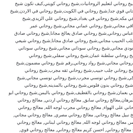
يخ روحاني لتعليم الروحانيات,شيخ روحاني كويتي,كيف تكون شيخ
ني قوي جدا,شيخ روحاني في الكويت,شيخ روحاني في الاردن,شيخ
ي مكه,شيخ روحاني في بغداد,شيخ روحاني علي الزيدي,شيخ
قي مجاني,شيخ روحاني عماني مجاني,شيخ روحاني عمر
باس روحاني,شيخ روحاني صادق يعالج مجانا,شيخ روحاني صادق
ب الحبيب مجاني,شيخ روحاني صادق مجانا,شيخ روحاني شيعي
عودي مجاني,شيخ روحاني سوداني مجاني,شيخ روحاني سوداني
روحاني سلطنة عمان,شيخ روحاني سفلي,شيخ روحاني
 روحاني مجاني,شيخ رواد روحاني,رقم شيخ روحاني مضمون,شيخ
شيخ روحاني جلب حبيب,شيخ روحاني ثقه مجرب,شيخ روحاني
تركي,شيخ روحاني تونسي مجرب,شيخ روحاني تونسي مجاني,شيخ
شيخ روحاني بدون فلوس,شيخ روحاني بالمدينه,شيخ روحاني
ي بعمان,شيخ روحاني بالقطيف,شيخ روحاني باليمن,شيخ روحاني ابو
لبرهان,معالج روحاني سابق, معالج روحاني اردني, معالج روحاني
اني سوداني, معالج روحاني ltc, معالج روحاني على الهواء, معالج روحاني مجرب لوجه الله, معالج روحاني
خ نبيل معالج روحاني, معالج روحاني مصري, معالج روحاني مجاني,
, معالج روحاني لوجه الله, معالج روحاني لبناني, معالج روحاني
 معالج روحاني, احسن كريم معالج روحاني, معالج روحاني قوي,