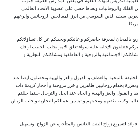
يمية لتدريس امهات العلوم في بعض المدارس العتيقة جنوب
 الفلك والروحانيات وبعدها حصل على عضوية الاتحاد العالمي
لمغربي سيف الدين السوسي من ابرز المعالجين الروحانيين وابرعهم
ريكا
يع بالمجان لمعرفة حاضركم و غائبكم ويجيبكم عن كل تساؤلاتكم
 فتتلقون الإجابة عليه سواء تعلق الامر بجلب الحبيب او فك
كلكم الاجتماعية والزوجية و العاطفية ومشاكلكم التجارية و
ليقة بالمحبة والعطف و القبول والعز والهيبة وتحصلون ايضا عند
ومعززة بخدام روحانيين طاهرين و خرز مروحنة و أحجار كريمة ذات
و القبول والعز والهيبة و الجاه عند الحل والترحال حيثما حللتم
لية وكسب ثقتهم ومحبتهم و تيسير اعمالكم التجارية و جلب الزبائن
ائد لتسريع زواج البنت العانس والمتأخرة عن الزواج وتسهيل