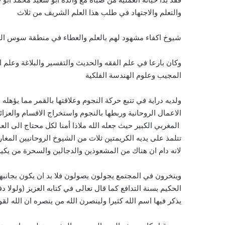
والتعلم والاجتهاد في طلب هذا العلم الشريف من ثلاث
شيوخ اكفاء مشهود لهم بالعلم والعطاء في منطقة سوس الع
وكان بارعا في علم الفقه والحديث والتفسير والبلاغة وعلم 
المجيب وعلوم الهندسة الفلكية
ولديه دراية في تتبع حركة النجوم وعلاقتها بالقمر مما يؤهل
الاعمال الروحانية وربطها بالنجوم واستخراج الاقسام والعزا
المغربي الكبير حيث جعله الله ملاذا أمنا لكل محتاج الى ا
تتلمذ على يديه الكريمتين ثلات من الشيوخ الروحانيين المغار
لانه دام ان هناك من المشعوذين والدجالين والسحرة من يكي
وينخرون في المجتمع يجولون يصولون فلا بد ان يكون بجانبه
الحكيم بسنة التدافع كما قال تعالى في كتابه العزيز (ولول
يذكر فيها اسم الله كثيرا ولينصرن الله من ينصره ان الله لق