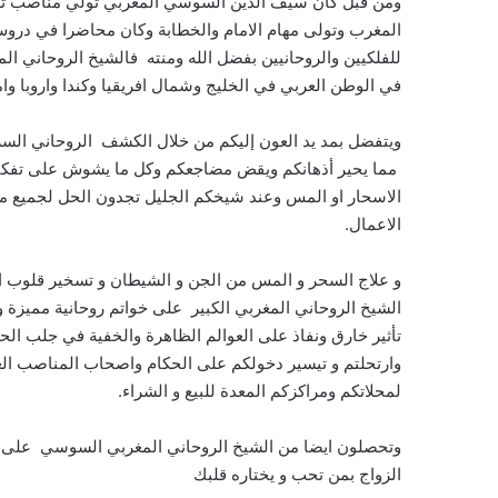
ومن قبل كان سيف الدين السوسي المغربي تولي مناصب تعل
المغرب وتولى مهام الامام والخطابة وكان محاضرا في دروس
للفلكيين والروحانيين بفضل الله ومنته فالشيخ الروحاني ا
في الوطن العربي في الخليج وشمال افريقيا وكندا واروبا وام
ويتفضل بمد يد العون إليكم من خلال الكشف الروحاني السر
مما يحير أذهانكم ويقض مضاجعكم وكل ما يشوش على تفكيركم
الاسحار او المس وعند شيخكم الجليل تجدون الحل لجميع مشا
الاعمال.
و علاج السحر و المس من الجن و الشيطان و تسخير قلوب الخ
الشيخ الروحاني المغربي الكبير على خواتم روحانية مميزة 
تأثير خارق ونفاذ على العوالم الظاهرة والخفية في جلب الحظ 
وارتحلتم و تيسير دخولكم على الحكام واصحاب المناصب العا
لمحلاتكم ومراكزكم المعدة للبيع و الشراء.
وتحصلون ايضا من الشيخ الروحاني المغربي السوسي على فو
الزواج بمن تحب و يختاره قلبك