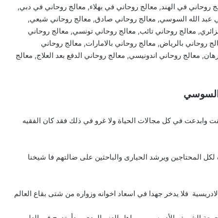
روحاني في الهند, معالج روحاني في بهلاء, معالج روحاني في دبي,
ي عبد الله السوسي, معالج روحاني صادق, معالج روحاني شيعي,
ائري, معالج روحاني تائب, معالج روحاني تونسي, معالج روحاني
لج روحاني بالرياض, معالج روحاني بالامارات, معالج روحاني
هان, معالج روحاني اندونيسي, معالج روحاني الدفع بعد العلاج, معالج
 السوسي
ت وابدعت في كل مجالات الحياة ولا غرو في ذلك فقد كان الفقيه
لكل المحتاجين ويرشد الحيارى والباحثين على ضالتهم فا شيخنا
ريسية فلا يدخر جهدا في اسعاد اخوانه وزواره من شتى بقاع العالم
 جمعة الشريف الأدريسي من اهل العز والهدى وبدأ يتدرج في العلم