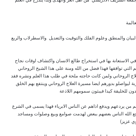
المة
البيان والمنطق وعلوم الفلك والتوقيت والتعديل والاسطرلاب والربع
ه في الاستعانة بها في استخراج طالع الانسان واكتشاف اوقات نجاح
ئم التي توافقها فهذا فضل من الله ومنة على هذا الشيخ الروحاني
لعلاج الروحاني ولمن كانت حاجته ملحة في طلب هذا العلم ونشره فقد
بة ليواصلو بدورهم ايضا مسيرة العلاج الروحاني وينتفع بهم الخلق
دون للخليقة كيدا فيبثون سمومهم اللاذعة
م من يردعهم ويدفع اذاهم عن الناس الابرياء فهذا يسمى في الشرع
ا دفع الله الناس بعضهم ببعض لهدمت صوامع وبيع وصلوات ومساجد
وي عزيز)