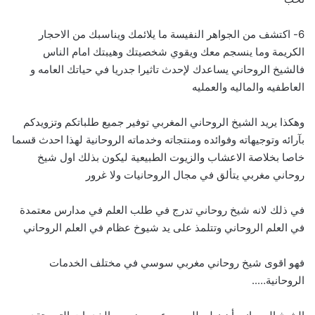
6- اكتشف من الجواهر النفيسة ما يلائمك ويناسبك من الاحجار
الكريمة وما ينسجم معك ويقوي شخصيتك وهيبتك امام الناس
فالشيخ الروحاني يساعدك لإحدث تاثيرا جدريا في حياتك العامه و
العاطفيه والماليه والعمليه
وهكذا يريد الشيخ الروحاني المغربي توفير جميع طلباتكم وتزويدكم
بآرائه وتوجيهاته وفوائده ومنتجاته وخدماته الروحانية لهذا احدث قسما
خاصا بخلاصة الاعشاب والزيوت الطبيعية ليكون بذلك اول شيخ
روحاني مغربي يتألق في مجال الروحانيات ولا غرور
في ذلك لانه شيخ روحاني تدرج في طلب العلم في مدارس معتمدة
في العلم الروحاني وتتلمذ على يد شيوخ عظام في العلم الروحاني
فهو اقوى شيخ روحاني مغربي سوسي في مختلف الخدمات
الروحانية…..