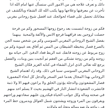
دائك و تعرف علاجه هي من الامور التي ستسأل عنها امام الله اذا
تأخرت عن معرفتها وعلاجها وبها يكتب الله لك الشفاء وبالكشف عن
معاناتك تحصل على قضاء لحوائجك عند افضل شيخ روحاني مغربي
فكم من زوجة ابتسمت بعد رجوع زوجها المسحور وكم من فرحة
حصلت لزوجين بعد فراقهما فرجع الانس والألفة والمحبة بينهما
بفضل الشيخ الروحاني المغربي السوسي وكم من شخص مسه الجن
بالصرع فصار يتخبطه الشيطان من المس ثم أفاق بعد غيبوبة وكم من
زوج مربوط عن زوجته فانفك عنه الربط فعاد الدفئ الى حياته مع
زوجته وكم من زوجة تشتكي من العقم ثم أنجبت بنين وبنات، والفضل
يرجع لله تعالى الذي انزل الشفاء في كتابه العزيز فكان الشيخ
الروحاني المغربي السوسي سببا في ذلك. وقد زاد اهتمام الشيخ
الروحاني بهذا المجال بعدما غمر السحر والدجل كل انحاء المعمورة
فصار المشعوذون والدجلة يؤذون الخلق ولا يراعون فيهم الا ولا ذمة
فانتشرت الشعوذة انتشار النار في الهشيم بحيث لا يسلم احد منهم
في صحته وماله وكل جوانب الحياة فيكدرون عليهم سعادتهم وراحتهم
ويفرقون بين المرء وزوجه ويشتتون شمل العوائل ويدمرون حظ المرء
في زواجه وارضه وماله وتجاراته واولاده