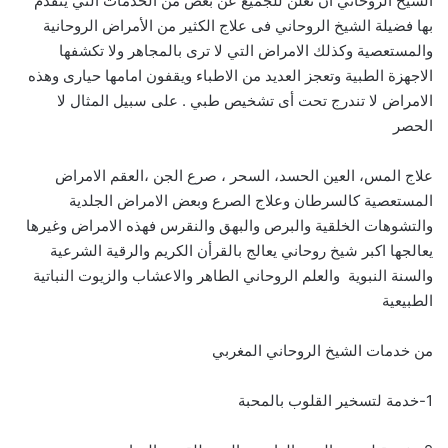
الشيخ الروحاني أن نعلن للجميع عن بعض من الخدمات التي يتقدم
بها فضيلة الشيخ الروحاني فى علاج الكثير من الأمراض الروحانية
والمستعصية وكذلك الامراض التي لا ترى بالمجاهر ولا تكشفها
الاجهزة الطبية وتعجز العديد من الاطباء ويقفون امامها حيارى وهذه
الامراض لا تندرج تحت أى تشخيص طبي . على سبيل المثال لا
الحصر
علاج المس، العين الحسد، السحر ، صرع الجن ،العقم الامراض
المستعصية كالسرطان وعلاج الصرع وبعض الامراض الجلدية
والتشوهات الخلقية والبرص والبهق والنقرس فهذه الامراض وغيرها
يعالجها اكبر شيخ روحاني يعالج بالقرأن الكريم والرقية الشرعية
والسنة النبوية والعلم الروحاني الطاهر والاعشاب والزيوت النباتية
الطبيعية
من خدمات الشيخ الروحاني المغربي
1-خدمة لتسخير القلوب بالمحبة