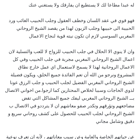
له عبدا مطاعا لك لا يستطيع ان يفارقك ولا يستغني عنك
فهو قوي في عقد اللسان وخطف العقول وجلب الحبيب الغائب ورد
الحبيبة الى حبيبها وجلب الزبون لهذا من يقصد الشيخ الروحاني
المغربي السوسي لازم ان تكون نيته قوية لنجاح الاعمال
وان لا ينوي الا الحلال في جلب الحبيب للزواج لا للعب والتسلية لان
اعمال الشيخ الروحاني المغربي مجربة في جلب الحبيب وفي كل
الاعمال الروحانية لهذا لا يسمح لاستعمال اي عمل خارج نطاق
المشروع ونرجو من الله أن تعم الفائدة جميع الخلق، ويكون فضيلة
الشيخ الروحاني المغربي الفضيل لجلب الحبيب و جلب الرزق عونا
لذوي الحاجات وسببا لخلاص المحتارين كما ارجوا.من اخواني الاتصال
بـــ الشيخ الروحاني المغربي ليفك جميع المشاكل التي تقض
مضاجعهم وتؤرقهم وتكدر صفو معاشهم ان لا يترددو في الاتصال ب
الشيخ الروحاني لجلب الحبيب للحصول على كشف روحاني سريع و
دقيق وشامل مجاني
عن حياتهم الخاصة والعامة وعن سبب معاناتهم ، لأنه ان تعرف نوعية