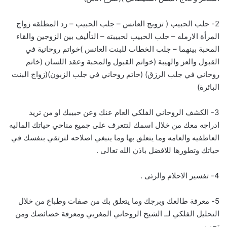
2- جلب الحبيب ( تزويج العانس – جلب الحبيب – رد المطلقه زواج
المرأة الارمله – جلب الحبيب لحبيبته – التأليف بين الزوجين والقاء
المحبة بينهما – جلب الخطاب للبنت العانس )خواتم روحانية في
القبول والعز والهيبة (خواتم القبول والمحبة وعقد اللسان (خاتم
روحاني في جلب الرزق) (خاتم روحاني في جلب الزبون)(زواج البنت
البائرة)
3- الكشف الروحاني الفلكي العام عنك وعن حبيبك او من تريد
ادراجه معك من خلال اسمك لتتعرف على جميع مناحي حياتك الماليه
العاطفيه والعامه وما يتعلق بها وما ينبغي اصلاحه لترتقي بنفسك في
حياتك وتطورها للافضل باذن الله تعالى .
4- تفسير الاحلام والرئى .
5- معرفة طالعك وبرجك وما يتعلق بك من صفات وطباع من خلال
التحليل الفلكي لــ الشيخ الروحاني المغربي ومعرفة خصائصك ومن
تحب