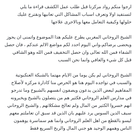
ارجوا منكم رواد مركزنا قبل طلب عمل الكشف قراءة ما يلي
لتستفيد اولا وتعرف اسباب المشاكل التي تعانيها ونقترح عليك
حلولها وكيفية التعامل معها وبالاحرى علاجها
الشيخ الروحاني المغربي يطرح عليكم هذا الموضوع واتمنى ان يحوز
ويحضى برضاكم،واني اليوم احدد لكم مواضع الالم عندكم ، فان حصل
الشفاء فمن الله تعالى وان حصل التخفيف فمن الله وهو الشافي
قبل كل شيء والعافي وانما نحن السبب
الشيخ الروحاني لم يكن يوما من الايام مهتما بالشبكة العنكبوتية
والسبب في تواجده اليوم هنا هو الحرص منا كادارة مركزه لأصلاح
المفاهيم لبعض الذين يدعون ويصفون انفسهم بالشيوخ وما تدرجو
في مدارس العلم الروحاني فكثير هم من يتصلون بالشيخ ويخبرونه
انهم خسروا الكثير من المال ولم تعالج مشكلاتهم , والشيخ الروحاني
سيف الدين السوس يرد عليهم بان الذين قد سبق ان تعاملتم معهم
ليسو بالقطع من اهل العلم الروحاني وانما هم سماسرة يوهمون
الناس وهمهم الوحيد هو جني المال والربح السريع فقط