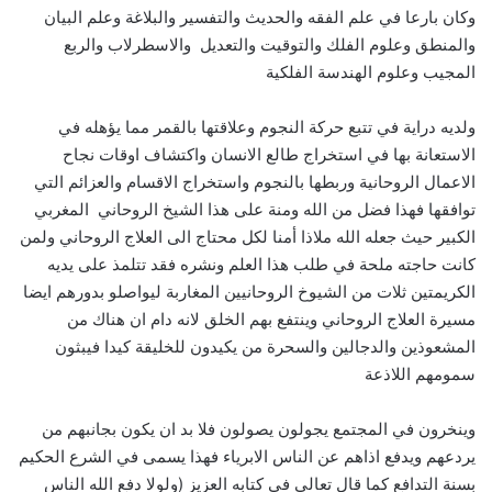
وكان بارعا في علم الفقه والحديث والتفسير والبلاغة وعلم البيان
والمنطق وعلوم الفلك والتوقيت والتعديل والاسطرلاب والربع
المجيب وعلوم الهندسة الفلكية
ولديه دراية في تتبع حركة النجوم وعلاقتها بالقمر مما يؤهله في
الاستعانة بها في استخراج طالع الانسان واكتشاف اوقات نجاح
الاعمال الروحانية وربطها بالنجوم واستخراج الاقسام والعزائم التي
توافقها فهذا فضل من الله ومنة على هذا الشيخ الروحاني المغربي
الكبير حيث جعله الله ملاذا أمنا لكل محتاج الى العلاج الروحاني ولمن
كانت حاجته ملحة في طلب هذا العلم ونشره فقد تتلمذ على يديه
الكريمتين ثلات من الشيوخ الروحانيين المغاربة ليواصلو بدورهم ايضا
مسيرة العلاج الروحاني وينتفع بهم الخلق لانه دام ان هناك من
المشعوذين والدجالين والسحرة من يكيدون للخليقة كيدا فيبثون
سمومهم اللاذعة
وينخرون في المجتمع يجولون يصولون فلا بد ان يكون بجانبهم من
يردعهم ويدفع اذاهم عن الناس الابرياء فهذا يسمى في الشرع الحكيم
بسنة التدافع كما قال تعالى في كتابه العزيز (ولولا دفع الله الناس