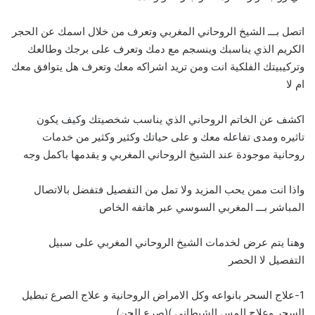
اتصل بـــ الشيخ الروحاني المغربي وتعرف من خلال اسمك عن الحجر
الكريم الذي يناسبك وينسجم مع دمك وتعرف على برجك وطالعك
وتركيبيتك الفلكية انت ومن تريد اشراكه معك وتعرف هل يتوافق معك
ام لا
اكشف عن الخاتم الروحاني الذي يناسب شخصيتك وكيف يكون
تاثيره ومدى تفاعله معك و على حياتك وكثير وكثير من خدمات
روحانية موجودة عند الشيخ الروحاني المغربي و يقدمها باكمل وجه
واذا انت ممن يحب المزيد ولا تمل من التفصيل فتفضل بالاتصال
المباشر بـــ
ا
لمغربي السوسي عبر هاتفه الخاص
وهنا يتم عرض لخدمات الشيخ الروحاني المغربي على سبيل
التفصيل لا الحصر
1-علاج السحر بانواعه وكل الامراض الروحانية و علاج الصرع تبطيل
السحر وعلاج المس الشيطاني )(صرع الجن)