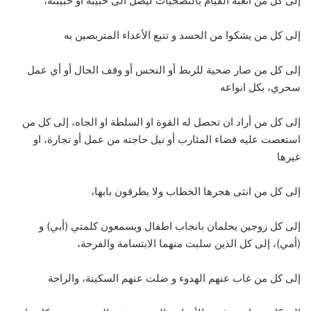
إلى كل من اتعبه القيام بالتضحيات ليصل الى حبيبه او حبيبته،
إلى كل من يشكوا من الحسد و تتبع الأعداء المتربصين به
إلى كل من صار ضحية للربط أو النحس أو وقف الحال أو أي عمل
سحري، بكل انواعه
إلى كل من أراد ان تحصل له القوة او السلطة او الجاه، إلى كل من
استعصت عليه قضاء المئارب أو نيل حاجته من عمل أو تجارة، او
غيرها
إلى كل من انثى هجرها الخطاب ولا يطرقون بابها،
إلى كل زوجين يحلمان بانجاب اطفال ويسمعون كلمتي (أبي) و
(أمي)، إلى كل الذين سلبت منهما الابتسامة والفرحة،
إلى كل من غاب عنهم الهدوء و ضلت عنهم السكينة، والراحة