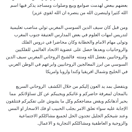
بعضهم ببعض لهدمت صوامع وبيع وصلوات ومساجد يذكر فيها اسم
الله كثيرا ولينصرن الله من ينصره ان الله لقوي عزيز)
ومن قبل كان سيف الدين السوسي المغربي تولي مناصب تعليمية
لتدريس امهات العلوم في بعض المدارس العتيقة جنوب المغرب
وتولى مهام الامام والخطابة وكان محاضرا في دروس الفلك
والروحانيات وبعدها حصل على عضوية الاتحاد العالمي للفلكيين
والروحانيين بفضل الله ومنته فالشيخ الروحاني المغربي سيف الدين
السوسي من ابرز المعالجين الروحانيين وابرعهم في الوطن العربي
في الخليج وشمال افريقيا وكندا واروبا وامريكا
ويتفضل بمد يد العون إليكم من خلال الكشف الروحاني السريع
بالمجان لمعرفة حاضركم و غائبكم ويجيبكم عن كل تساؤلاتكم مما
يحير أذهانكم ويقض مضاجعكم وكل ما يشوش على تفكيركم فتتلقون
الإجابة عليه سواء تعلق الامر بجلب الحبيب او فك الاسحار او المس
وعند شيخكم الجليل تجدون الحل لجميع مشاكلكم الاجتماعية
والزوجية و العاطفية ومشاكلكم التجارية و الاعمال.