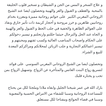
و علاج السحر و المس من الجن و الشيطان و تسخير قلوب الخليقة
بالمحبة والعطف و القبول والعز والهيبة وتحصلون ايضا عند الشيخ
الروحاني المغربي الكبير على خواتم روحانية مميزة ومعززة بخدام
روحانيين طاهرين و خرز مروحنة و أحجار كريمة ذات تأثير خارق ونفاذ
على العوالم الظاهرة والخفية في جلب الحظ و القبول والعز والهيبة
و الجاه عند الحل والترحال حيثما حللتم وارتحلتم و تيسير دخولكم
على الحكام واصحاب المناصب العالية وكسب ثقتهم ومحبتهم و
تيسير اعمالكم التجارية و جلب الزبائن لمحلاتكم ومراكزكم المعدة
للبيع و الشراء.
وتحصلون ايضا من الشيخ الروحاني المغربي السوسي على فوائد
لتسريع زواج البنت العانس والمتأخرة عن الزواج وتسهيل الزواج بمن
تحب و يختاره قلبك
بارك الله في عمر شيخنا الجليل وابقاه ملاذا وملجئا لكل من يحتاج
للمساعدة الروحانية وسببا للشفاء من الامراض الحسية والمعنوية
وسببا في قضاء الحوائج ومفتاحا لكل مستغلق