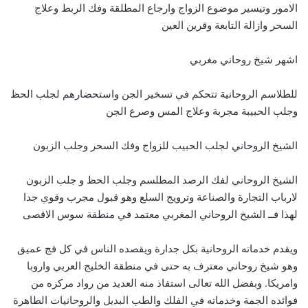
الامور وتيسير موضوع الزواج وارجاع المطلقة وفك الربط وعلاج
السحر وازالة التابعة وقرين العين
اشهر شيخ روحاني مغربي
للطلاسم الروحانية تتحكم في تسخير الجن واستحضارهم لجلب الحظ
وجلب الحبيبة مجربة وعلاج المس وصرع الجن
الشيخ الروحاني لجلب الحبيب للزواج وفك السحر وجلب الزبون
الشيخ الروحاني لفك الرصد المطلسم وجلب الحظ و جلب الزبون
لارباب التجارة والصناعة وترويج السلع وهو قبول مجرب وقوي جدا
لهذا فــ الشيخ الروحاني المغربي معتمد في منطقة سوس الاقصى
ويقدم خدماته الروحانية بكل جدارة ويقصده الناس في كل فج عميق
وهو شيخ روحاني معترف به حتى في منطقة الخليج العربي واروبا
وامريكا. وبفضل الله تعالى استفاذ منه العديد من رواد مركزه من
فوائده الجمة وخدماته في الفلك والطب البديل والروحانيات الطاهرة