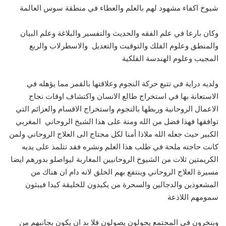
شيوخ اكفاء مشهود لهم بالعلم والعطاء في منطقة سوس العالمة
وكان بارعا في علم الفقه والحديث والتفسير والبلاغة وعلم البيان
والمنطق وعلوم الفلك والتوقيت والتعديل والاسطرلاب والربع
المجيب وعلوم الهندسة الفلكية
ولديه دراية في تتبع حركة النجوم وعلاقتها بالقمر مما يؤهله في
الاستعانة بها في استخراج طالع الانسان واكتشاف اوقات نجاح
الاعمال الروحانية وربطها بالنجوم واستخراج الاقسام والعزائم التي
توافقها فهذا فضل من الله ومنة على هذا الشيخ الروحاني المغربي
الكبير حيث جعله الله ملاذا أمنا لكل محتاج الى العلاج الروحاني ولمن
كانت حاجته ملحة في طلب هذا العلم ونشره فقد تتلمذ على يديه
الكريمتين ثلات من الشيوخ الروحانيين المغاربة ليواصلو بدورهم ايضا
مسيرة العلاج الروحاني وينتفع بهم الخلق لانه دام ان هناك من
المشعوذين والدجالين والسحرة من يكيدون للخليقة كيدا فيبثون
سمومهم اللاذعة
وينخرون في المجتمع يجولون يصولون فلا بد ان يكون بجانبهم من