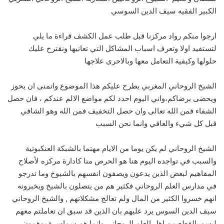
الكبير الفقيه سيف الدين السوسي
ارجوا منكم رواد مركزنا قبل طلب عمل الكشف قراءة ما يلي
لتستفيد اولا وتعرف اسباب المشاكل التي تعانيها ونقترح عليك
حلولها وكيفية التعامل معها وبالاحرى علاجها
الشيخ الروحاني المغربي يطرح عليكم هذا الموضوع واتمنى ان يحوز
ويحضى برضاكم،واني اليوم احدد لكم مواضع الالم عندكم ، فان حصل
الشفاء فمن الله تعالى وان حصل التخفيف فمن الله وهو الشافي
قبل كل شيء والعافي وانما نحن السبب
الشيخ الروحاني لم يكن يوما من الايام مهتما بالشبكة العنكبوتية
والسبب في تواجده اليوم هنا هو الحرص منا كادارة مركزه لأصلاح
المفاهيم لبعض الذين يدعون ويصفون انفسهم بالشيوخ وما تدرجو
في مدارس العلم الروحاني فكثير هم من يتصلون بالشيخ ويخبرونه
انهم خسروا الكثير من المال ولم تعالج مشكلاتهم , والشيخ الروحاني
سيف الدين السوس يرد عليهم بان الذين قد سبق ان تعاملتم معهم
ليسو بالقطع من اهل العلم الروحاني وانما هم سماسرة يوهمون