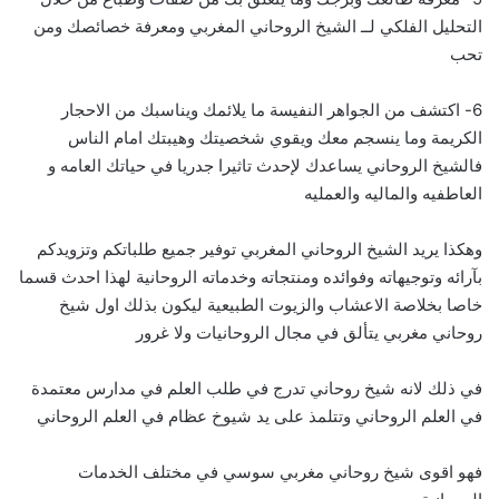
التحليل الفلكي لــ الشيخ الروحاني المغربي ومعرفة خصائصك ومن
تحب
6- اكتشف من الجواهر النفيسة ما يلائمك ويناسبك من الاحجار
الكريمة وما ينسجم معك ويقوي شخصيتك وهيبتك امام الناس
فالشيخ الروحاني يساعدك لإحدث تاثيرا جدريا في حياتك العامه و
العاطفيه والماليه والعمليه
وهكذا يريد الشيخ الروحاني المغربي توفير جميع طلباتكم وتزويدكم
بآرائه وتوجيهاته وفوائده ومنتجاته وخدماته الروحانية لهذا احدث قسما
خاصا بخلاصة الاعشاب والزيوت الطبيعية ليكون بذلك اول شيخ
روحاني مغربي يتألق في مجال الروحانيات ولا غرور
في ذلك لانه شيخ روحاني تدرج في طلب العلم في مدارس معتمدة
في العلم الروحاني وتتلمذ على يد شيوخ عظام في العلم الروحاني
فهو اقوى شيخ روحاني مغربي سوسي في مختلف الخدمات