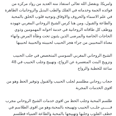
وامريكا. وبفضل الله تعالى استفاذ منه العديد من رواد مركزه من
فوائده الجمة وخدماته في الفلك والطب البديل والروحانيات الطاهرة
في علم الاسماء والحروف والاوفاق وتوجيه قلوب الخلق بالمحبة
والطاعة والقبول، ومن هنا كرس الشيخ الروحاني المغربي جهوده
ووظف كل طاقاته الروحانية في خدمة اخوانه المهمومين وذوي
الحاجات الخاصة والمرضى الذين يئنون تحت وطأة المرض وانهاء
معناة المحبيبن من جراء هجر الحبيب لحبيبته والحبيبة لحبيبها
الشيخ الروحاني المغربي السوسي المتخصص في جلب الحبيب
وتزويج البنت المتعسرة عن الزواج، وتهييج وجلب الحبيب في 48
ساعة للخطبة والزواج
حجاب روحاني مطلسم لجلب الحبيب والقبول وتوفير الحظ وهو من
اقوى الخدمات المجربة
طلسم المحبة وجلب الحظ من اقوى خدمات الشيخ الروحاني مجرب
فــــــي جلــب الحبيب وتهييجه بالمحبة،وهو من اقوى الطلاسم في
خطف القلوب وجلبها وتهييجها بالمحبة والطاعة العمياء فطلسم