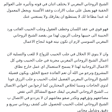
الشيخ الروحاني المغربي لا يختلف اثنان في قوته وتأثيره على العوالم
الخفية فهو يعمل على سلب الارادت وعقد الألسنة ويجعل المعمول
له عبدا مطاعا لك لا يستطيع ان يفارقك ولا يستغني عنك
فهو قوي في عقد اللسان وخطف العقول وجلب الحبيب الغائب ورد
الحبيبة الى حبيبها وجلب الزبون لهذا من يقصد الشيخ الروحاني
المغربي السوسي لازم ان تكون نيته قوية لنجاح الاعمال
وان لا ينوي الا الحلال في جلب الحبيب للزواج لا للعب والتسلية لان
اعمال الشيخ الروحاني المغربي مجربة في جلب الحبيب وفي كل
الاعمال الروحانية لهذا لا يسمح لاستعمال اي عمل خارج نطاق
المشروع ونرجو من الله أن تعم الفائدة جميع الخلق، ويكون فضيلة
الشيخ الروحاني المغربي الفضيل لجلب الحبيب و جلب الرزق عونا
لذوي الحاجات وسببا لخلاص المحتارين كما ارجوا.من اخواني الاتصال
بـــ الشيخ الروحاني المغربي ليفك جميع المشاكل التي تقض
مضاجعهم وتؤرقهم وتكدر صفو معاشهم ان لا يترددو في الاتصال ب
الشيخ الروحاني لجلب الحبيب للحصول على كشف روحاني سريع و
دقيق وشامل مجاني