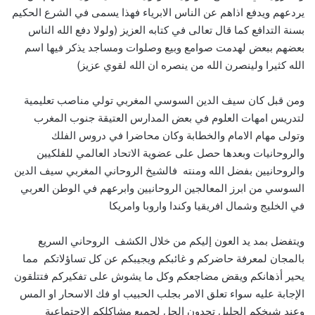
يردعهم ويدفع اذاهم عن الناس الابرياء فهذا يسمى في الشرع الحكيم
بسنة التدافع كما قال تعالى في كتابه العزيز (ولولا دفع الله الناس
بعضهم ببعض لهدمت صوامع وبيع وصلوات ومساجد يذكر فيها اسم
الله كثيرا ولينصرن الله من ينصره ان الله لقوي عزيز)
ومن قبل كان سيف الدين السوسي المغربي تولي مناصب تعليمية
لتدريس امهات العلوم في بعض المدارس العتيقة جنوب المغرب
وتولى مهام الامام والخطابة وكان محاضرا في دروس الفلك
والروحانيات وبعدها حصل على عضوية الاتحاد العالمي للفلكيين
والروحانيين بفضل الله ومنته فالشيخ الروحاني المغربي سيف الدين
السوسي من ابرز المعالجين الروحانيين وابرعهم في الوطن العربي
في الخليج وشمال افريقيا وكندا واروبا وامريكا
ويتفضل بمد يد العون إليكم من خلال الكشف الروحاني السريع
بالمجان لمعرفة حاضركم و غائبكم ويجيبكم عن كل تساؤلاتكم مما
يحير أذهانكم ويقض مضاجعكم وكل ما يشوش على تفكيركم فتتلقون
الإجابة عليه سواء تعلق الامر بجلب الحبيب او فك الاسحار او المس
وعند شيخكم الجليل تجدون الحل لجميع مشاكلكم الاجتماعية