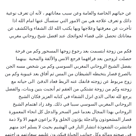
عن حياتهم الخاصة والعامة وعن سبب معاناتهم ، لأنه ان تعرف نوعية
دائك و تعرف علاجه هي من الامور التي ستسأل عنها امام الله اذا
تأخرت عن معرفتها وعلاجها وبها يكتب الله لك الشفاء وبالكشف عن
معاناتك تحصل على قضاء لحوائجك عند افضل شيخ روحاني مغربي
فكم من زوجة ابتسمت بعد رجوع زوجها المسحور وكم من فرحة
حصلت لزوجين بعد فراقهما فرجع الانس والألفة والمحبة بينهما
بفضل الشيخ الروحاني المغربي السوسي وكم من شخص مسه الجن
بالصرع فصار يتخبطه الشيطان من المس ثم أفاق بعد غيبوبة وكم من
زوج مربوط عن زوجته فانفك عنه الربط فعاد الدفئ الى حياته مع
زوجته وكم من زوجة تشتكي من العقم ثم أنجبت بنين وبنات، والفضل
يرجع لله تعالى الذي انزل الشفاء في كتابه العزيز فكان الشيخ
الروحاني المغربي السوسي سببا في ذلك. وقد زاد اهتمام الشيخ
الروحاني بهذا المجال بعدما غمر السحر والدجل كل انحاء المعمورة
فصار المشعوذون والدجلة يؤذون الخلق ولا يراعون فيهم الا ولا ذمة
فانتشرت الشعوذة انتشار النار في الهشيم بحيث لا يسلم احد منهم
في صحته وماله وكل جوانب الحياة فيكدرون عليهم سعادتهم وراحتهم