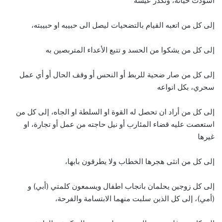
اسودَت حياته، وتكدر عيشه
إلى كل من اتعبه القيام بالتضحيات ليصل الى حبيبه او حبيبته،
إلى كل من يشكوا من الحسد و تتبع الأعداء المتربصين به
إلى كل من صار ضحية للربط أو النحس أو وقف الحال أو أي عمل
سحري، بكل انواعه
إلى كل من أراد ان تحصل له القوة او السلطة او الجاه، إلى كل من
استعصت عليه قضاء المئارب أو نيل حاجته من عمل أو تجارة، او
غيرها
إلى كل من انثى هجرها الخطاب ولا يطرقون بابها،
إلى كل زوجين يحلمان بانجاب اطفال ويسمعون كلمتي (أبي) و
(أمي)، إلى كل الذين سلبت منهما الابتسامة والفرحة،