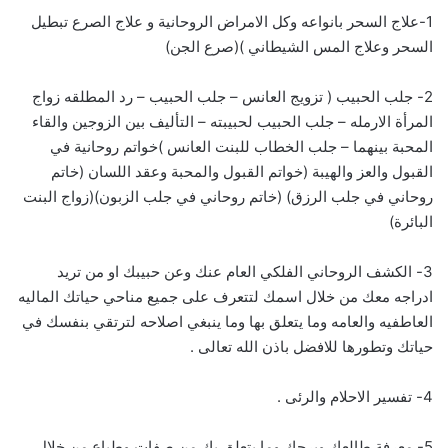
1-علاج السحر بانواعه وكل الامراض الروحانية و علاج الصرع تبطيل
السحر وعلاج المس الشيطاني )(صرع الجن)
2- جلب الحبيب ( تزويج العانس – جلب الحبيب – رد المطلقه زواج
المرأة الارمله – جلب الحبيب لحبيبته – التأليف بين الزوجين والقاء
المحبة بينهما – جلب الخطاب للبنت العانس )خواتم روحانية في
القبول والعز والهيبة (خواتم القبول والمحبة وعقد اللسان (خاتم
روحاني في جلب الرزق) (خاتم روحاني في جلب الزبون)(زواج البنت
البائرة)
3- الكشف الروحاني الفلكي العام عنك وعن حبيبك او من تريد
ادراجه معك من خلال اسمك لتتعرف على جميع مناحي حياتك الماليه
العاطفيه والعامه وما يتعلق بها وما ينبغي اصلاحه لترتقي بنفسك في
حياتك وتطورها للافضل باذن الله تعالى .
4- تفسير الاحلام والرئى .
5- معرفة طالعك وبرجك وما يتعلق بك من صفات وطباع من خلال