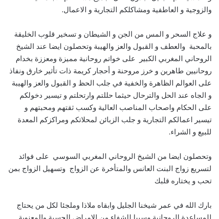
والزوجية و العاطفية ومشاكلكم التجارية و الاعمال.
و علاج السحر و المس من الجن و الشيطان و تسخير قلوب الخليقة
بالمحبة والعطف و القبول والعز والهيبة وتحصلون ايضا عند الشيخ
الروحاني المغربي الكبير على خواتم روحانية مميزة ومعززة بخدام
روحانيين طاهرين و خرز مروحنة و أحجار كريمة ذات تأثير خارق ونفاذ
على العوالم الظاهرة والخفية في جلب الحظ و القبول والعز والهيبة
و الجاه عند الحل والترحال حيثما حللتم وارتحلتم و تيسير دخولكم
على الحكام واصحاب المناصب العالية وكسب ثقتهم ومحبتهم و
تيسير اعمالكم التجارية و جلب الزبائن لمحلاتكم ومراكزكم المعدة
للبيع و الشراء.
وتحصلون ايضا من الشيخ الروحاني المغربي السوسي على فوائد
لتسريع زواج البنت العانس والمتأخرة عن الزواج وتسهيل الزواج بمن
تحب و يختاره قلبك
بارك الله في عمر شيخنا الجليل وابقاه ملاذا وملجئا لكل من يحتاج
للمساعدة الروحانية وسببا للشفاء من الامراض الحسية والمعنوية