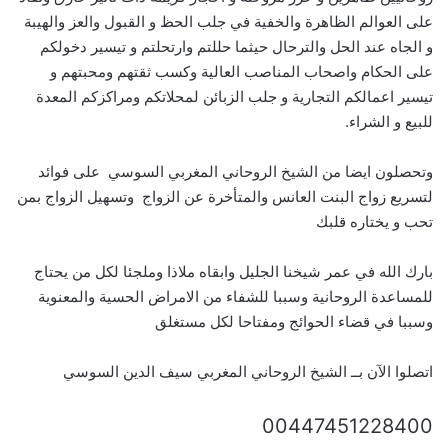
على العوالم الظاهرة والخفية في جلب الحظ و القبول والعز والهيبة
و الجاه عند الحل والترحال حيثما حللتم وارتحلتم و تيسير دخولكم
على الحكام واصحاب المناصب العالية وكسب ثقتهم ومحبتهم و
تيسير اعمالكم التجارية و جلب الزبائن لمحلاتكم ومراكزكم المعدة
للبيع و الشراء.
وتحصلون ايضا من الشيخ الروحاني المغربي السوسي على فوائد
لتسريع زواج البنت العانس والمتأخرة عن الزواج وتسهيل الزواج بمن
تحب و يختاره قلبك
بارك الله في عمر شيخنا الجليل وابقاه ملاذا وملجئا لكل من يحتاج
للمساعدة الروحانية وسببا للشفاء من الامراض الحسية والمعنوية
وسببا في قضاء الحوائج ومفتاحا لكل مستغلق
اتصلوا الآن بــ الشيخ الروحاني المغربي سيف الدين السوسي
00447451228400