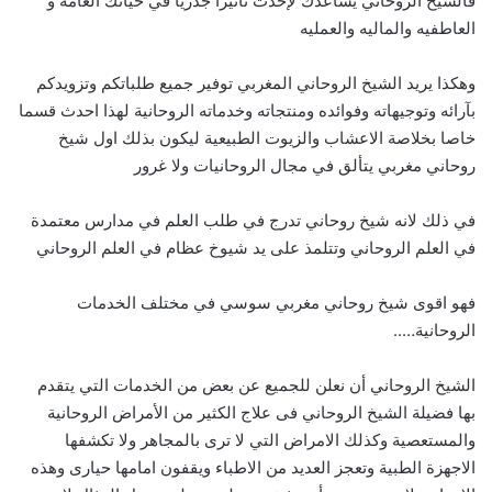
فالشيخ الروحاني يساعدك لإحدث تاثيرا جدريا في حياتك العامه و
العاطفيه والماليه والعمليه
وهكذا يريد الشيخ الروحاني المغربي توفير جميع طلباتكم وتزويدكم
بآرائه وتوجيهاته وفوائده ومنتجاته وخدماته الروحانية لهذا احدث قسما
خاصا بخلاصة الاعشاب والزيوت الطبيعية ليكون بذلك اول شيخ
روحاني مغربي يتألق في مجال الروحانيات ولا غرور
في ذلك لانه شيخ روحاني تدرج في طلب العلم في مدارس معتمدة
في العلم الروحاني وتتلمذ على يد شيوخ عظام في العلم الروحاني
فهو اقوى شيخ روحاني مغربي سوسي في مختلف الخدمات
الروحانية…..
الشيخ الروحاني أن نعلن للجميع عن بعض من الخدمات التي يتقدم
بها فضيلة الشيخ الروحاني فى علاج الكثير من الأمراض الروحانية
والمستعصية وكذلك الامراض التي لا ترى بالمجاهر ولا تكشفها
الاجهزة الطبية وتعجز العديد من الاطباء ويقفون امامها حيارى وهذه