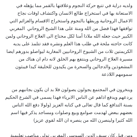
ولديه دراية في تتبع حركة النجوم وعلاقتها بالقمر مما يؤهله في
الاستعانة بها في استخراج طالع الانسان واكتشاف اوقات نجاح
الاعمال الروحانية وربطها بالنجوم واستخراج الاقسام والعزائم التي
توافقها فهذا فضل من الله ومنة على هذا الشيخ الروحاني المغربي
الكبير حيث جعله الله ملاذا أمنا لكل محتاج الى العلاج الروحاني ولمن
كانت حاجته ملحة في طلب هذا العلم ونشره فقد تتلمذ على يديه
الكريمتين ثلات من الشيوخ الروحانيين المغاربة ليواصلو بدورهم ايضا
مسيرة العلاج الروحاني وينتفع بهم الخلق لانه دام ان هناك من
المشعوذين والدجالين والسحرة من يكيدون للخليقة كيدا فيبثون
سمومهم اللاذعة
وينخرون في المجتمع يجولون يصولون فلا بد ان يكون بجانبهم من
يردعهم ويدفع اذاهم عن الناس الابرياء فهذا يسمى في الشرع الحكيم
بسنة التدافع كما قال تعالى في كتابه العزيز (ولولا دفع الله الناس
بعضهم ببعض لهدمت صوامع وبيع وصلوات ومساجد يذكر فيها اسم
الله كثيرا ولينصرن الله من ينصره ان الله لقوي عزيز)
ومن قبل كان سيف الدين السوسي المغربي تولي مناصب تعليمية