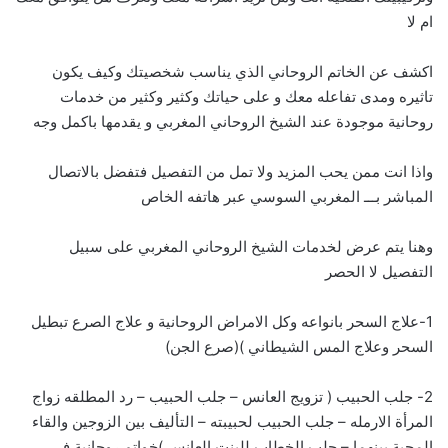
ام لا
اكشف عن الخاتم الروحاني الذي يناسب شخصيتك وكيف يكون
تاثيره ومدى تفاعله معك و على حياتك وكثير وكثير من خدمات
روحانية موجودة عند الشيخ الروحاني المغربي و يقدمها باكمل وجه
واذا انت ممن يحب المزيد ولا تمل من التفصيل فتفضل بالاتصال
المباشر بـــ
ا
لمغربي السوسي عبر هاتفه الخاص
وهنا يتم عرض لخدمات الشيخ الروحاني المغربي على سبيل
التفصيل لا الحصر
1-علاج السحر بانواعه وكل الامراض الروحانية و علاج الصرع تبطيل
السحر وعلاج المس الشيطاني )(صرع الجن)
2- جلب الحبيب ( تزويج العانس – جلب الحبيب – رد المطلقه زواج
المرأة الارمله – جلب الحبيب لحبيبته – التأليف بين الزوجين والقاء
المحبة بينهما – جلب الخطاب للبنت العانس )خواتم روحانية في