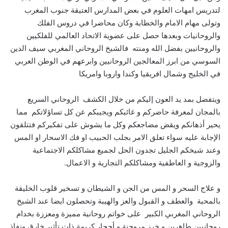
لتدريس امهات العلوم في بعض المدارس العتيقة جنوب المغرب
وتولى مهام الامام والخطابة وكان محاضرا في دروس الفلك
والروحانيات وبعدها حصل على عضوية الاتحاد العالمي للفلكيين
والروحانيين بفضل الله ومنته فالشيخ الروحاني المغربي سيف الدين
السوسي من ابرز المعالجين الروحانيين وابرعهم في الوطن العربي
في الخليج وشمال افريقيا وكندا واروبا وامريكا
ويتفضل بمد يد العون إليكم من خلال الكشف الروحاني السريع
بالمجان لمعرفة حاضركم و غائبكم ويجيبكم عن كل تساؤلاتكم مما
يحير أذهانكم ويقض مضاجعكم وكل ما يشوش على تفكيركم فتتلقون
الإجابة عليه سواء تعلق الامر بجلب الحبيب او فك الاسحار او المس
وعند شيخكم الجليل تجدون الحل لجميع مشاكلكم الاجتماعية
والزوجية و العاطفية ومشاكلكم التجارية و الاعمال.
و علاج السحر و المس من الجن و الشيطان و تسخير قلوب الخليقة
بالمحبة والعطف و القبول والعز والهيبة وتحصلون ايضا عند الشيخ
الروحاني المغربي الكبير على خواتم روحانية مميزة ومعززة بخدام
روحانيين طاهرين و خرز مروحنة و أحجار كريمة ذات تأثير خارق ونفاذ