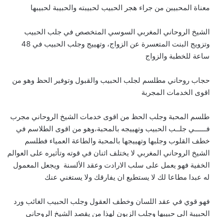
معناة المحبيبن من جراء هجر الحبيب لحبيبته والحبيبة لحبيبها
الشيخ الروحاني المغربي السوسي المتخصص في جلب الحبيب
وتزويج البنت المتعسرة عن الزواج، وتهييج وجلب الحبيب في 48
ساعة للخطبة والزواج
حجاب روحاني مطلسم لجلب الحبيب والقبول وتوفير الحظ وهو من
اقوى الخدمات المجربة
طلسم المحبة وجلب الحظ من اقوى خدمات الشيخ الروحاني مجرب
فــــــي جلــب الحبيب وتهييجه بالمحبة،وهو من اقوى الطلاسم في
خطف القلوب وجلبها وتهييجها بالمحبة والطاعة العمياء فطلسم
الشيخ الروحاني المغربي لا يختلف اثنان في قوته وتأثيره على العوالم
الخفية فهو يعمل على سلب الارادت وعقد الألسنة ويجعل المعمول
له عبدا مطاعا لك لا يستطيع ان يفارقك ولا يستغني عنك
فهو قوي في عقد اللسان وخطف العقول وجلب الحبيب الغائب ورد
الحبيبة الى حبيبها وجلب الزبون لهذا من يقصد الشيخ الروحاني