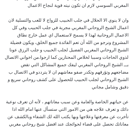
المغربي السوسي لازم ان تكون نيته قوية لنجاح الاعمال
وان لا ينوي الا الحلال في جلب الحبيب للزواج لا للعب والتسلية لان
اعمال الشيخ الروحاني المغربي مجربة في جلب الحبيب وفي كل
الاعمال الروحانية لهذا لا يسمح لاستعمال اي عمل خارج نطاق
المشروع ونرجو من الله أن تعم الفائدة جميع الخلق، ويكون فضيلة
الشيخ الروحاني المغربي الفضيل لجلب الحبيب و جلب الرزق عونا
لذوي الحاجات وسببا لخلاص المحتارين كما ارجوا.من اخواني الاتصال
بـــ الشيخ الروحاني المغربي ليفك جميع المشاكل التي تقض
مضاجعهم وتؤرقهم وتكدر صفو معاشهم ان لا يترددو في الاتصال ب
الشيخ الروحاني لجلب الحبيب للحصول على كشف روحاني سريع و
دقيق وشامل مجاني
عن حياتهم الخاصة والعامة وعن سبب معاناتهم ، لأنه ان تعرف نوعية
دائك و تعرف علاجه هي من الامور التي ستسأل عنها امام الله اذا
تأخرت عن معرفتها وعلاجها وبها يكتب الله لك الشفاء وبالكشف عن
معاناتك تحصل على قضاء لحوائجك عند افضل شيخ روحاني مغربي