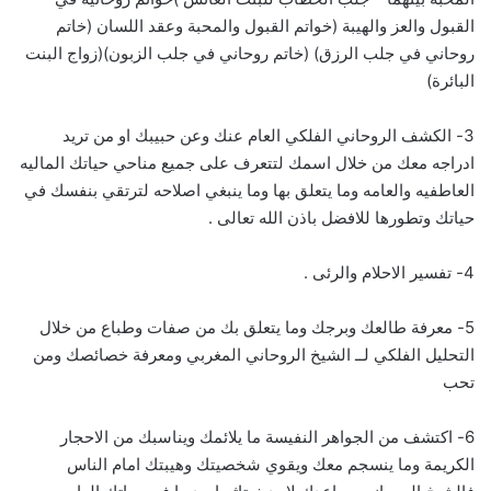
القبول والعز والهيبة (خواتم القبول والمحبة وعقد اللسان (خاتم
روحاني في جلب الرزق) (خاتم روحاني في جلب الزبون)(زواج البنت
البائرة)
3- الكشف الروحاني الفلكي العام عنك وعن حبيبك او من تريد
ادراجه معك من خلال اسمك لتتعرف على جميع مناحي حياتك الماليه
العاطفيه والعامه وما يتعلق بها وما ينبغي اصلاحه لترتقي بنفسك في
حياتك وتطورها للافضل باذن الله تعالى .
4- تفسير الاحلام والرئى .
5- معرفة طالعك وبرجك وما يتعلق بك من صفات وطباع من خلال
التحليل الفلكي لــ الشيخ الروحاني المغربي ومعرفة خصائصك ومن
تحب
6- اكتشف من الجواهر النفيسة ما يلائمك ويناسبك من الاحجار
الكريمة وما ينسجم معك ويقوي شخصيتك وهيبتك امام الناس