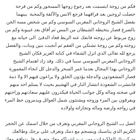
فكم من زوجة ابتسمت بعد رجوع زوجها المسحور وكم من فرحة
حصلت لزوجين بعد فراقهما فرجع الانس والألفة والمحبة بينهما
بفضل الشيخ الروحاني المغربي السوسي وكم من شخص مسه الجن
بالصرع فصار يتخبطه الشيطان من المس ثم أفاق بعد غيبوبة وكم من
زوج مربوط عن زوجته فانفك عنه الربط فعاد الدفئ الى حياته مع
زوجته وكم من زوجة تشتكي من العقم ثم أنجبت بنين وبنات، والفضل
يرجع لله تعالى الذي انزل الشفاء في كتابه العزيز فكان الشيخ
الروحاني المغربي السوسي سببا في ذلك. وقد زاد اهتمام الشيخ
الروحاني بهذا المجال بعدما غمر السحر والدجل كل انحاء المعمورة
فصار المشعوذون والدجلة يؤذون الخلق ولا يراعون فيهم الا ولا ذمة
فانتشرت الشعوذة انتشار النار في الهشيم بحيث لا يسلم احد منهم
في صحته وماله وكل جوانب الحياة فيكدرون عليهم سعادتهم وراحتهم
ويفرقون بين المرء وزوجه ويشتتون شمل العوائل ويدمرون حظ المرء
في زواجه وارضه وماله وتجاراته واولاده
اتصل بـــ الشيخ الروحاني المغربي وتعرف من خلال اسمك عن الحجر
الكريم الذي يناسبك وينسجم مع دمك وتعرف على برجك وطالعك
وتركيبيتك الفلكية انت ومن تريد اشراكه معك وتعرف هل يتوافق معك