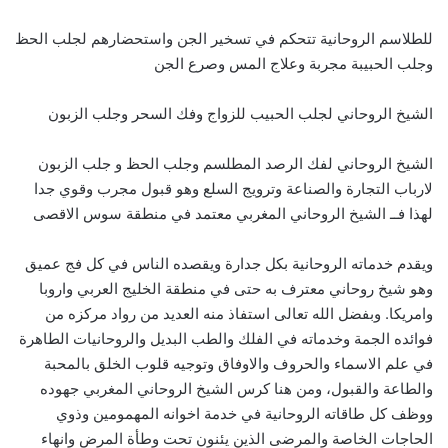
للطلاسم الروحانية تتحكم في تسخير الجن واستحضارهم لجلب الحظ
وجلب الحبيبة مجربة وعلاج المس وصرع الجن
الشيخ الروحاني لجلب الحبيب للزواج وفك السحر وجلب الزبون
الشيخ الروحاني لفك الرصد المطلسم وجلب الحظ و جلب الزبون
لارباب التجارة والصناعة وترويج السلع وهو قبول مجرب وقوي جدا
لهذا فــ الشيخ الروحاني المغربي معتمد في منطقة سوس الاقصى
ويقدم خدماته الروحانية بكل جدارة ويقصده الناس في كل فج عميق
وهو شيخ روحاني معترف به حتى في منطقة الخليج العربي واروبا
وامريكا. وبفضل الله تعالى استفاذ منه العديد من رواد مركزه من
فوائده الجمة وخدماته في الفلك والطب البديل والروحانيات الطاهرة
في علم الاسماء والحروف والاوفاق وتوجيه قلوب الخلق بالمحبة
والطاعة والقبول، ومن هنا كرس الشيخ الروحاني المغربي جهوده
ووظف كل طاقاته الروحانية في خدمة اخوانه المهمومين وذوي
الحاجات الخاصة والمرضى الذين يئنون تحت وطأة المرض وانهاء