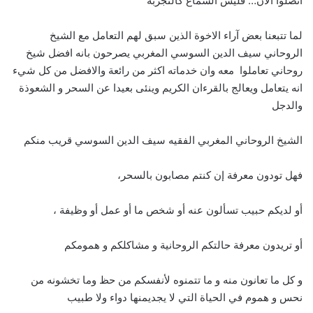
اتصلوا الآن… فليس السماع كالتجربة
لما تتبعنا بعض آراء الاخوة الذين سبق لهم التعامل مع الشيخ
الروحاني سيف الدين السوسي المغربي يصرحون بانه افضل شيخ
روحاني تعاملوا معه وان خدماته اكثر من رائعة والافضل من كل شيء
انه يتعامل ويعالج بالقرءان الكريم وينئى بعيدا عن السحر و الشعوذة
والدجل
الشيخ الروحاني المغربي الفقيه سيف الدين السوسي قريب منكم
فهل تودون معرفة إن كنتم مصابون بالسحر،
أو لديكم حبيب تسألون عنه أو شخص ما أو عمل أو وظيفة ،
أو تريدون معرفة حالتكم الروحانية و مشاكلكم و همومكم
و كل ما تعانون منه و ما تتمنوه لأنفسكم من حظ وما تخشونه من
نحس و هموم في الحياة التي لا يجديمنها دواء ولا طبيب