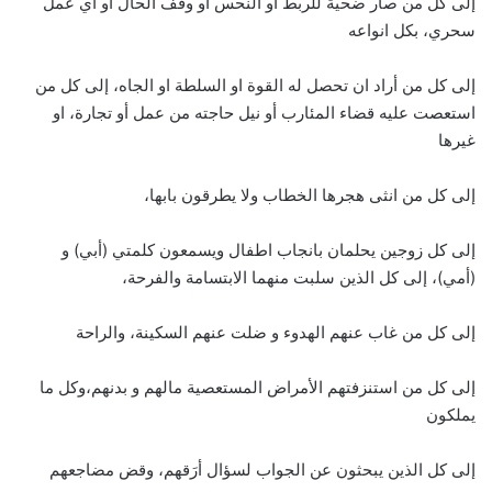
إلى كل من صار ضحية للربط أو النحس أو وقف الحال أو أي عمل
سحري، بكل انواعه
إلى كل من أراد ان تحصل له القوة او السلطة او الجاه، إلى كل من
استعصت عليه قضاء المئارب أو نيل حاجته من عمل أو تجارة، او
غيرها
إلى كل من انثى هجرها الخطاب ولا يطرقون بابها،
إلى كل زوجين يحلمان بانجاب اطفال ويسمعون كلمتي (أبي) و
(أمي)، إلى كل الذين سلبت منهما الابتسامة والفرحة،
إلى كل من غاب عنهم الهدوء و ضلت عنهم السكينة، والراحة
إلى كل من استنزفتهم الأمراض المستعصية مالهم و بدنهم،وكل ما
يملكون
إلى كل الذين يبحثون عن الجواب لسؤال أرَقهم، وقض مضاجعهم