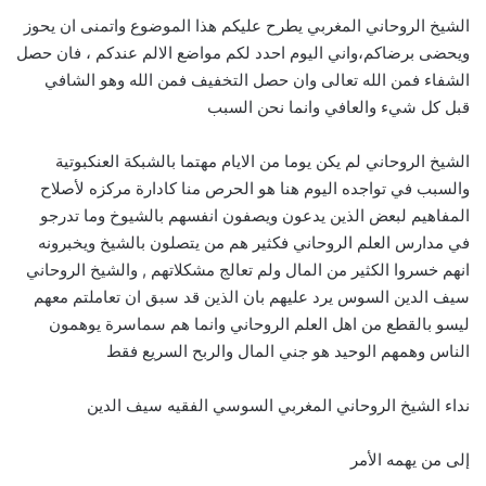
الشيخ الروحاني المغربي يطرح عليكم هذا الموضوع واتمنى ان يحوز
ويحضى برضاكم،واني اليوم احدد لكم مواضع الالم عندكم ، فان حصل
الشفاء فمن الله تعالى وان حصل التخفيف فمن الله وهو الشافي
قبل كل شيء والعافي وانما نحن السبب
الشيخ الروحاني لم يكن يوما من الايام مهتما بالشبكة العنكبوتية
والسبب في تواجده اليوم هنا هو الحرص منا كادارة مركزه لأصلاح
المفاهيم لبعض الذين يدعون ويصفون انفسهم بالشيوخ وما تدرجو
في مدارس العلم الروحاني فكثير هم من يتصلون بالشيخ ويخبرونه
انهم خسروا الكثير من المال ولم تعالج مشكلاتهم , والشيخ الروحاني
سيف الدين السوس يرد عليهم بان الذين قد سبق ان تعاملتم معهم
ليسو بالقطع من اهل العلم الروحاني وانما هم سماسرة يوهمون
الناس وهمهم الوحيد هو جني المال والربح السريع فقط
نداء الشيخ الروحاني المغربي السوسي الفقيه سيف الدين
إلى من يهمه الأمر