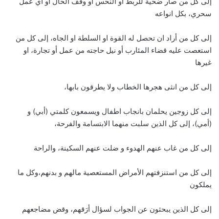
إلى كل من صار ضحية للربط أو النحس أو وقف الحال أو أي عمل
سحري، بكل انواعه
إلى كل من أراد ان تحصل له القوة او السلطة او الجاه، إلى كل من
استعصت عليه قضاء المئارب أو نيل حاجته من عمل أو تجارة، او
غيرها
إلى كل من انثى هجرها الخطاب ولا يطرقون بابها،
إلى كل زوجين يحلمان بانجاب اطفال ويسمعون كلمتي (أبي) و
(أمي)، إلى كل الذين سلبت منهما الابتسامة والفرحة،
إلى كل من غاب عنهم الهدوء و ضلت عنهم السكينة، والراحة
إلى كل من استنزفتهم الأمراض المستعصية مالهم و بدنهم،وكل ما
يملكون
إلى كل الذين يبحثون عن الجواب لسؤال أرَقهم، وقض مضاجعهم