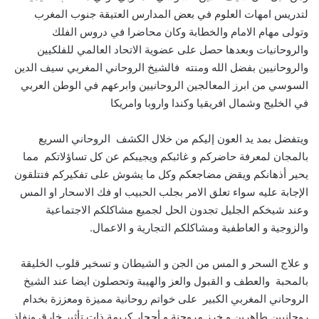
لتدريس امهات العلوم في بعض المدارس العتيقة جنوب المغرب
وتولى مهام الامام والخطابة وكان محاضرا في دروس الفلك
والروحانيات وبعدها حصل على عضوية الاتحاد العالمي للفلكيين
والروحانيين بفضل الله ومنته فالشيخ الروحاني المغربي سيف الدين
السوسي من ابرز المعالجين الروحانيين وابرعهم في الوطن العربي
في الخليج وشمال افريقيا وكندا واروبا وامريكا
ويتفضل بمد يد العون إليكم من خلال الكشف الروحاني السريع
بالمجان لمعرفة حاضركم و غائبكم ويجيبكم عن كل تساؤلاتكم مما
يحير أذهانكم ويقض مضاجعكم وكل ما يشوش على تفكيركم فتتلقون
الإجابة عليه سواء تعلق الامر بجلب الحبيب او فك الاسحار او المس
وعند شيخكم الجليل تجدون الحل لجميع مشاكلكم الاجتماعية
والزوجية و العاطفية ومشاكلكم التجارية و الاعمال.
و علاج السحر و المس من الجن و الشيطان و تسخير قلوب الخليقة
بالمحبة والعطف و القبول والعز والهيبة وتحصلون ايضا عند الشيخ
الروحاني المغربي الكبير على خواتم روحانية مميزة ومعززة بخدام
روحانيين طاهرين و خرز مروحنة و أحجار كريمة ذات تأثير خارق ونفاذ