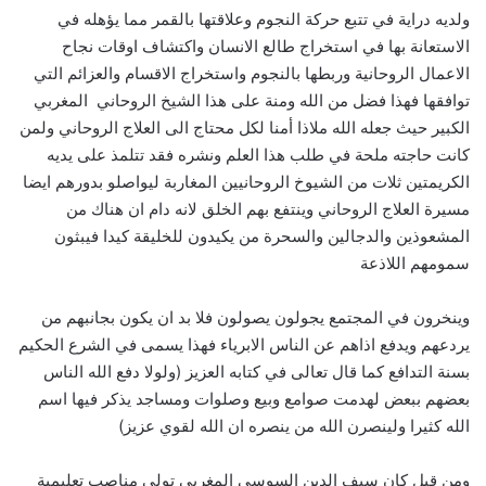
ولديه دراية في تتبع حركة النجوم وعلاقتها بالقمر مما يؤهله في
الاستعانة بها في استخراج طالع الانسان واكتشاف اوقات نجاح
الاعمال الروحانية وربطها بالنجوم واستخراج الاقسام والعزائم التي
توافقها فهذا فضل من الله ومنة على هذا الشيخ الروحاني المغربي
الكبير حيث جعله الله ملاذا أمنا لكل محتاج الى العلاج الروحاني ولمن
كانت حاجته ملحة في طلب هذا العلم ونشره فقد تتلمذ على يديه
الكريمتين ثلات من الشيوخ الروحانيين المغاربة ليواصلو بدورهم ايضا
مسيرة العلاج الروحاني وينتفع بهم الخلق لانه دام ان هناك من
المشعوذين والدجالين والسحرة من يكيدون للخليقة كيدا فيبثون
سمومهم اللاذعة
وينخرون في المجتمع يجولون يصولون فلا بد ان يكون بجانبهم من
يردعهم ويدفع اذاهم عن الناس الابرياء فهذا يسمى في الشرع الحكيم
بسنة التدافع كما قال تعالى في كتابه العزيز (ولولا دفع الله الناس
بعضهم ببعض لهدمت صوامع وبيع وصلوات ومساجد يذكر فيها اسم
الله كثيرا ولينصرن الله من ينصره ان الله لقوي عزيز)
ومن قبل كان سيف الدين السوسي المغربي تولي مناصب تعليمية