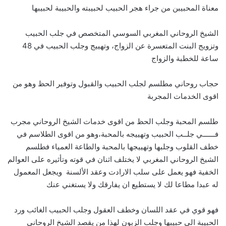
معناة المحبيبن من جراء هجر الحبيب لحبيبته والحبيبة لحبيبها
الشيخ الروحاني المغربي السوسي المتخصص في جلب الحبيب
وتزويج البنت المتعسرة عن الزواج، وتهييج وجلب الحبيب في 48
ساعة للخطبة والزواج
حجاب روحاني مطلسم لجلب الحبيب والقبول وتوفير الحظ وهو من
اقوى الخدمات المجربة
طلسم المحبة وجلب الحظ من اقوى خدمات الشيخ الروحاني مجرب
فــــــي جلــب الحبيب وتهييجه بالمحبة،وهو من اقوى الطلاسم في
خطف القلوب وجلبها وتهييجها بالمحبة والطاعة العمياء فطلسم
الشيخ الروحاني المغربي لا يختلف اثنان في قوته وتأثيره على العوالم
الخفية فهو يعمل على سلب الارادت وعقد الألسنة ويجعل المعمول
له عبدا مطاعا لك لا يستطيع ان يفارقك ولا يستغني عنك
فهو قوي في عقد اللسان وخطف العقول وجلب الحبيب الغائب ورد
الحبيبة الى حبيبها وجلب الزبون لهذا من يقصد الشيخ الروحاني