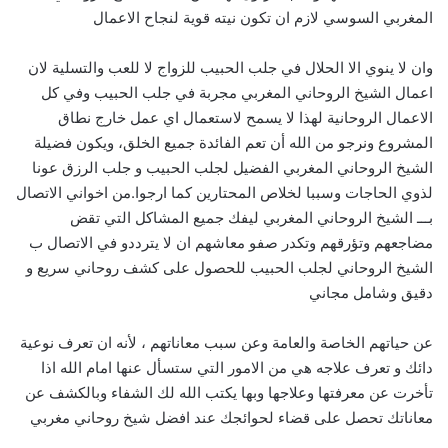
المغربي السوسي لازم ان تكون نيته قوية لنجاح الاعمال
وان لا ينوي الا الحلال في جلب الحبيب للزواج لا للعب والتسلية لان
اعمال الشيخ الروحاني المغربي مجربة في جلب الحبيب وفي كل
الاعمال الروحانية لهذا لا يسمح لاستعمال اي عمل خارج نطاق
المشروع ونرجو من الله أن تعم الفائدة جميع الخلق، ويكون فضيلة
الشيخ الروحاني المغربي الفضيل لجلب الحبيب و جلب الرزق عونا
لذوي الحاجات وسببا لخلاص المحتارين كما ارجوا.من اخواني الاتصال
بـــ الشيخ الروحاني المغربي ليفك جميع المشاكل التي تقض
مضاجعهم وتؤرقهم وتكدر صفو معاشهم ان لا يترددو في الاتصال ب
الشيخ الروحاني لجلب الحبيب للحصول على كشف روحاني سريع و
دقيق وشامل مجاني
عن حياتهم الخاصة والعامة وعن سبب معاناتهم ، لأنه ان تعرف نوعية
دائك و تعرف علاجه هي من الامور التي ستسأل عنها امام الله اذا
تأخرت عن معرفتها وعلاجها وبها يكتب الله لك الشفاء وبالكشف عن
معاناتك تحصل على قضاء لحوائجك عند افضل شيخ روحاني مغربي