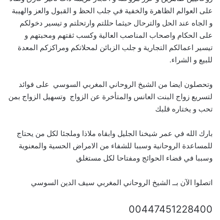
على العوالم الظاهرة والخفية في جلب الحظ و القبول والعز والهيبة
و الجاه عند الحل والترحال حيثما حللتم وارتحلتم و تيسير دخولكم
على الحكام واصحاب المناصب العالية وكسب ثقتهم ومحبتهم و
تيسير اعمالكم التجارية و جلب الزبائن لمحلاتكم ومراكزكم المعدة
للبيع و الشراء.
وتحصلون ايضا من الشيخ الروحاني المغربي السوسي على فوائد
لتسريع زواج البنت العانس والمتأخرة عن الزواج وتسهيل الزواج بمن
تحب و يختاره قلبك
بارك الله في عمر شيخنا الجليل وابقاه ملاذا وملجئا لكل من يحتاج
للمساعدة الروحانية وسببا للشفاء من الامراض الحسية والمعنوية
وسببا في قضاء الحوائج ومفتاحا لكل مستغلق
اتصلوا الآن بــ الشيخ الروحاني المغربي سيف الدين السوسي
00447451228400