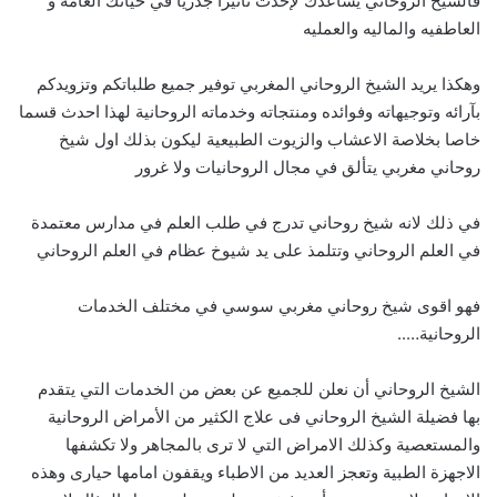
فالشيخ الروحاني يساعدك لإحدث تاثيرا جدريا في حياتك العامه و
العاطفيه والماليه والعمليه
وهكذا يريد الشيخ الروحاني المغربي توفير جميع طلباتكم وتزويدكم
بآرائه وتوجيهاته وفوائده ومنتجاته وخدماته الروحانية لهذا احدث قسما
خاصا بخلاصة الاعشاب والزيوت الطبيعية ليكون بذلك اول شيخ
روحاني مغربي يتألق في مجال الروحانيات ولا غرور
في ذلك لانه شيخ روحاني تدرج في طلب العلم في مدارس معتمدة
في العلم الروحاني وتتلمذ على يد شيوخ عظام في العلم الروحاني
فهو اقوى شيخ روحاني مغربي سوسي في مختلف الخدمات
الروحانية…..
الشيخ الروحاني أن نعلن للجميع عن بعض من الخدمات التي يتقدم
بها فضيلة الشيخ الروحاني فى علاج الكثير من الأمراض الروحانية
والمستعصية وكذلك الامراض التي لا ترى بالمجاهر ولا تكشفها
الاجهزة الطبية وتعجز العديد من الاطباء ويقفون امامها حيارى وهذه