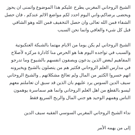
الشيخ الروحاني المغربي يطرح عليكم هذا الموضوع واتمنى ان يحوز
ويحضى برضاكم،واني اليوم احدد لكم مواضع الالم عندكم ، فان حصل
الشفاء فمن الله تعالى وان حصل التخفيف فمن الله وهو الشافي
قبل كل شيء والعافي وانما نحن السبب
الشيخ الروحاني لم يكن يوما من الايام مهتما بالشبكة العنكبوتية
والسبب في تواجده اليوم هنا هو الحرص منا كادارة مركزه لأصلاح
المفاهيم لبعض الذين يدعون ويصفون انفسهم بالشيوخ وما تدرجو
في مدارس العلم الروحاني فكثير هم من يتصلون بالشيخ ويخبرونه
انهم خسروا الكثير من المال ولم تعالج مشكلاتهم , والشيخ الروحاني
سيف الدين السوس يرد عليهم بان الذين قد سبق ان تعاملتم معهم
ليسو بالقطع من اهل العلم الروحاني وانما هم سماسرة يوهمون
الناس وهمهم الوحيد هو جني المال والربح السريع فقط
نداء الشيخ الروحاني المغربي السوسي الفقيه سيف الدين
إلى من يهمه الأمر