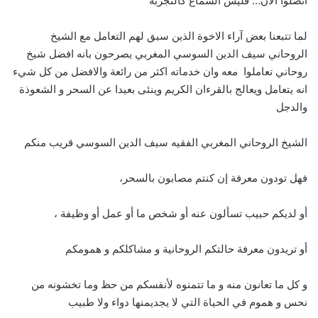
اتصلوا الآن… فليس السماع كالتجربة
لما تتبعنا بعض آراء الاخوة الذين سبق لهم التعامل مع الشيخ
الروحاني سيف الدين السوسي المغربي يصرحون بانه افضل شيخ
روحاني تعاملوا معه وان خدماته اكثر من رائعة والافضل من كل شيء
انه يتعامل ويعالج بالقرءان الكريم وينئى بعيدا عن السحر و الشعوذة
والدجل
الشيخ الروحاني المغربي الفقيه سيف الدين السوسي قريب منكم
فهل تودون معرفة إن كنتم مصابون بالسحر،
أو لديكم حبيب تسألون عنه أو شخص ما أو عمل أو وظيفة ،
أو تريدون معرفة حالتكم الروحانية و مشاكلكم و همومكم
و كل ما تعانون منه و ما تتمنوه لأنفسكم من حظ وما تخشونه من
نحس و هموم في الحياة التي لا يجديمنها دواء ولا طبيب