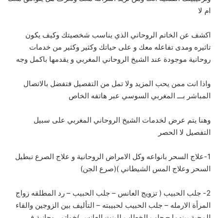
ام لا
اكشف عن الخاتم الروحاني الذي يناسب شخصيتك وكيف يكون
تاثيره ومدى تفاعله معك و على حياتك وكثير وكثير من خدمات
روحانية موجودة عند الشيخ الروحاني المغربي و يقدمها باكمل وجه
واذا انت ممن يحب المزيد ولا تمل من التفصيل فتفضل بالاتصال
المباشر بـــ
ا
لمغربي السوسي عبر هاتفه الخاص
وهنا يتم عرض لخدمات الشيخ الروحاني المغربي على سبيل
التفصيل لا الحصر
1-علاج السحر بانواعه وكل الامراض الروحانية و علاج الصرع تبطيل
السحر وعلاج المس الشيطاني )(صرع الجن)
2- جلب الحبيب ( تزويج العانس – جلب الحبيب – رد المطلقه زواج
المرأة الارمله – جلب الحبيب لحبيبته – التأليف بين الزوجين والقاء
المحبة بينهما – جلب الخطاب للبنت العانس )خواتم روحانية في