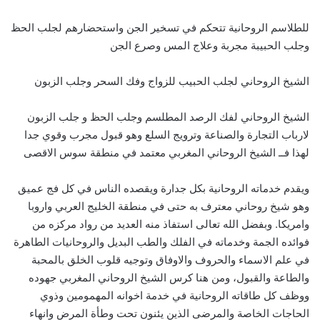
للطلاسم الروحانية تتحكم في تسخير الجن واستحضارهم لجلب الحظ
وجلب الحبيبة مجربة وعلاج المس وصرع الجن
الشيخ الروحاني لجلب الحبيب للزواج وفك السحر وجلب الزبون
الشيخ الروحاني لفك الرصد المطلسم وجلب الحظ و جلب الزبون
لارباب التجارة والصناعة وترويج السلع وهو قبول مجرب وقوي جدا
لهذا فــ الشيخ الروحاني المغربي معتمد في منطقة سوس الاقصى
ويقدم خدماته الروحانية بكل جدارة ويقصده الناس في كل فج عميق
وهو شيخ روحاني معترف به حتى في منطقة الخليج العربي واروبا
وامريكا. وبفضل الله تعالى استفاذ منه العديد من رواد مركزه من
فوائده الجمة وخدماته في الفلك والطب البديل والروحانيات الطاهرة
في علم الاسماء والحروف والاوفاق وتوجيه قلوب الخلق بالمحبة
والطاعة والقبول، ومن هنا كرس الشيخ الروحاني المغربي جهوده
ووظف كل طاقاته الروحانية في خدمة اخوانه المهمومين وذوي
الحاجات الخاصة والمرضى الذين يئنون تحت وطأة المرض وانهاء