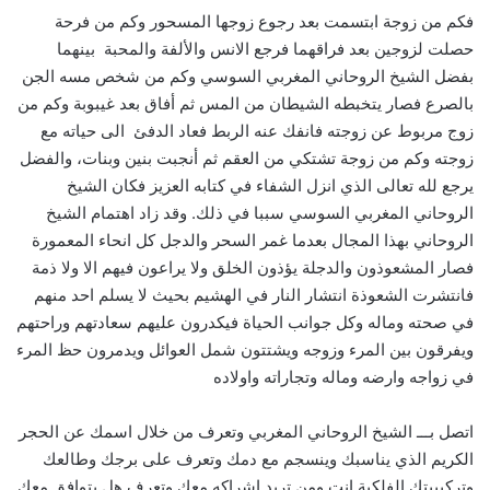
فكم من زوجة ابتسمت بعد رجوع زوجها المسحور وكم من فرحة
حصلت لزوجين بعد فراقهما فرجع الانس والألفة والمحبة بينهما
بفضل الشيخ الروحاني المغربي السوسي وكم من شخص مسه الجن
بالصرع فصار يتخبطه الشيطان من المس ثم أفاق بعد غيبوبة وكم من
زوج مربوط عن زوجته فانفك عنه الربط فعاد الدفئ الى حياته مع
زوجته وكم من زوجة تشتكي من العقم ثم أنجبت بنين وبنات، والفضل
يرجع لله تعالى الذي انزل الشفاء في كتابه العزيز فكان الشيخ
الروحاني المغربي السوسي سببا في ذلك. وقد زاد اهتمام الشيخ
الروحاني بهذا المجال بعدما غمر السحر والدجل كل انحاء المعمورة
فصار المشعوذون والدجلة يؤذون الخلق ولا يراعون فيهم الا ولا ذمة
فانتشرت الشعوذة انتشار النار في الهشيم بحيث لا يسلم احد منهم
في صحته وماله وكل جوانب الحياة فيكدرون عليهم سعادتهم وراحتهم
ويفرقون بين المرء وزوجه ويشتتون شمل العوائل ويدمرون حظ المرء
في زواجه وارضه وماله وتجاراته واولاده
اتصل بـــ الشيخ الروحاني المغربي وتعرف من خلال اسمك عن الحجر
الكريم الذي يناسبك وينسجم مع دمك وتعرف على برجك وطالعك
وتركيبيتك الفلكية انت ومن تريد اشراكه معك وتعرف هل يتوافق معك