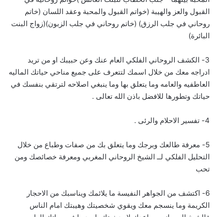
القبول والعز والهيبة (خواتم القبول والمحبة وعقد اللسان (خاتم
روحاني في جلب الرزق) (خاتم روحاني في جلب الزبون)(زواج البنت
البائرة)
3- الكشف الروحاني الفلكي العام عنك وعن حبيبك او من تريد
ادراجه معك من خلال اسمك لتتعرف على جميع مناحي حياتك الماليه
العاطفيه والعامه وما يتعلق بها وما ينبغي اصلاحه لترتقي بنفسك في
حياتك وتطورها للافضل باذن الله تعالى .
4- تفسير الاحلام والرئى .
5- معرفة طالعك وبرجك وما يتعلق بك من صفات وطباع من خلال
التحليل الفلكي لــ الشيخ الروحاني المغربي ومعرفة خصائصك ومن
تحب
6- اكتشف من الجواهر النفيسة ما يلائمك ويناسبك من الاحجار
الكريمة وما ينسجم معك ويقوي شخصيتك وهيبتك امام الناس