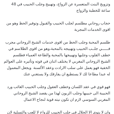
وتزويج البنت المتعسرة عن الزواج، وتهييج وجلب الحبيب في 48
ساعة للخطبة والزواج
حجاب روحاني مطلسم لجلب الحبيب والقبول وتوفير الحظ وهو من
اقوى الخدمات المجربة
طلسم المحبة وجلب الحظ من اقوى خدمات الشيخ الروحاني مجرب
فــــــي جلــب الحبيب وتهييجه بالمحبة،وهو من اقوى الطلاسم في
خطف القلوب وجلبها وتهييجها بالمحبة والطاعة العمياء فطلسم
الشيخ الروحاني المغربي لا يختلف اثنان في قوته وتأثيره على العوالم
الخفية فهو يعمل على سلب الارادت وعقد الألسنة ويجعل المعمول
له عبدا مطاعا لك لا يستطيع ان يفارقك ولا يستغني عنك
فهو قوي في عقد اللسان وخطف العقول وجلب الحبيب الغائب ورد
الحبيبة الى حبيبها وجلب الزبون لهذا من يقصد الشيخ الروحاني
المغربي السوسي لازم ان تكون نيته قوية لنجاح الاعمال
وان لا ينوي الا الحلال في جلب الحبيب للزواج لا للعب والتسلية لان