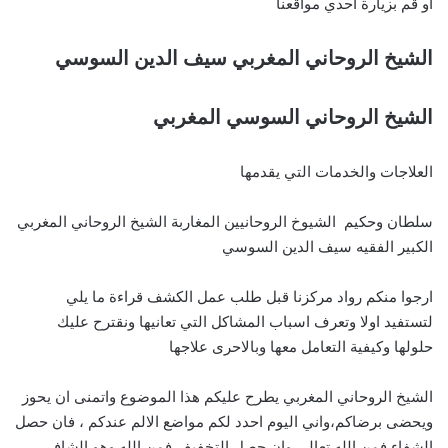
او قم بزيارة احدي مواقعنا
الشيخ الروحاني المغربي سيف الدين السوسي
الشيخ الروحاني السوسي المغربي
العلاجات والخدمات التي يقدمها
سلطان وحكيم الشيوخ الروحانيين المغاربة الشيخ الروحاني المغربي
الكبير الفقيه سيف الدين السوسي
ارجوا منكم رواد مركزنا قبل طلب عمل الكشف قراءة ما يلي
لتستفيد اولا وتعرف اسباب المشاكل التي تعانيها ونقترح عليك
حلولها وكيفية التعامل معها وبالاحرى علاجها
الشيخ الروحاني المغربي يطرح عليكم هذا الموضوع واتمنى ان يحوز
ويحضى برضاكم،واني اليوم احدد لكم مواضع الالم عندكم ، فان حصل
الشفاء فمن الله تعالى وان حصل التخفيف فمن الله وهو الشافي