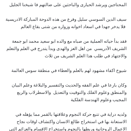
المحتاجين ويرشد الحيارى والباحثين على ضالتهم فا شيخنا الجليل
سيف الدين السوسي سليل وفرع من هذه الدوحة المباركة الادريسية
فلا يدخر جهدا في اسعاد اخوانه وزواره من شتى بقاع العالم
فقد بدأ حياته العملية من صباه مع والده ابو سعيد محمد ابو جمعة
الشريف الأدريسي من اهل العز والهدى وبدأ يتدرج في العلم والتعلم
والاجتهاد في طلب هذا العلم الشريف من ثلاث
شيوخ اكفاء مشهود لهم بالعلم والعطاء في منطقة سوس العالمة
وكان بارعا في علم الفقه والحديث والتفسير والبلاغة وعلم البيان
والمنطق وعلوم الفلك والتوقيت والتعديل والاسطرلاب والربع
المجيب وعلوم الهندسة الفلكية
ولديه دراية في تتبع حركة النجوم وعلاقتها بالقمر مما يؤهله في
الاستعانة بها في استخراج طالع الانسان واكتشاف اوقات نجاح
الاعمال الروحانية وربطها بالنجوم واستخراج الاقسام والعزائم التي