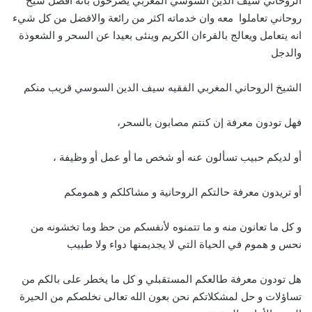
الروحاني سيف الدين السوسي المغربي يصرحون بانه افضل شيخ
روحاني تعاملوا معه وان خدماته اكثر من رائعة والافضل من كل شيء
انه يتعامل ويعالج بالقرءان الكريم وينئى بعيدا عن السحر و الشعوذة
والدجل
الشيخ الروحاني المغربي الفقيه سيف الدين السوسي قريب منكم
فهل تودون معرفة إن كنتم مصابون بالسحر،
أو لديكم حبيب تسألون عنه أو شخص ما أو عمل أو وظيفة ،
أو تريدون معرفة حالتكم الروحانية و مشاكلكم و همومكم
و كل ما تعانون منه و ما تتمنوه لأنفسكم من حظ وما تخشونه من
نحس و هموم في الحياة التي لا يجديمنها دواء ولا طبيب
هل تودون معرفة طالعكم المستقبلي و كل ما يخطر على بالكم من
تساؤلات و حل لمشكلاتكم نحن بعون الله تعالى نخلصكم من الحيرة