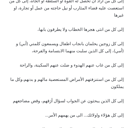
إلى كل من أراد ان تحصل له القوة او السلطة او الجاه، إلى كل من
استعصت عليه قضاء المئارب أو نيل حاجته من عمل أو تجارة، او
غيرها
إلى كل من انثى هجرها الخطاب ولا يطرقون بابها،
إلى كل زوجين يحلمان بانجاب اطفال ويسمعون كلمتي (أبي) و
(أمي)، إلى كل الذين سلبت منهما الابتسامة والفرحة،
إلى كل من غاب عنهم الهدوء و ضلت عنهم السكينة، والراحة
إلى كل من استنزفتهم الأمراض المستعصية مالهم و بدنهم،وكل ما
يملكون
إلى كل الذين يبحثون عن الجواب لسؤال أرَقهم، وقض مضاجعهم
إلى كل هؤلاء واولائك… الى من يهمهم الأمر…