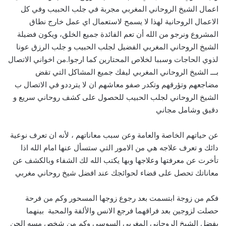
اعمال الشيخ الروحاني المغربي مجربة في جلب الحبيب وفي كل
الاعمال الروحانية لهذا لا يسمح لاستعمال اي عمل خارج نطاق
المشروع ونرجو من الله أن تعم الفائدة جميع الخلق، ويكون فضيلة
الشيخ الروحاني المغربي الفضيل لجلب الحبيب و جلب الرزق عونا
لذوي الحاجات وسببا لخلاص المحتارين كما ارجوا.من اخواني الاتصال
بـــ الشيخ الروحاني المغربي ليفك جميع المشاكل التي تقض
مضاجعهم وتؤرقهم وتكدر صفو معاشهم ان لا يترددو في الاتصال ب
الشيخ الروحاني لجلب الحبيب للحصول على كشف روحاني سريع و
دقيق وشامل مجاني
عن حياتهم الخاصة والعامة وعن سبب معاناتهم ، لأنه ان تعرف نوعية
دائك و تعرف علاجه هي من الامور التي ستسأل عنها امام الله اذا
تأخرت عن معرفتها وعلاجها وبها يكتب الله لك الشفاء وبالكشف عن
معاناتك تحصل على قضاء لحوائجك عند افضل شيخ روحاني مغربي
فكم من زوجة ابتسمت بعد رجوع زوجها المسحور وكم من فرحة
حصلت لزوجين بعد فراقهما فرجع الانس والألفة والمحبة بينهما
بفضل الشيخ الروحاني المغربي السوسي وكم من شخص مسه الجن