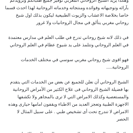
وهكذا يريد الشيخ الروحاني المغربي توفير جميع طلباتكم وتزويدكم
بآرائه وتوجيهاته وفوائده ومنتجاته وخدماته الروحانية لهذا احدث قسما
خاصا بخلاصة الاعشاب والزيوت الطبيعية ليكون بذلك اول شيخ
روحاني مغربي يتألق في مجال الروحانيات ولا غرور
في ذلك لانه شيخ روحاني تدرج في طلب العلم في مدارس معتمدة
في العلم الروحاني وتتلمذ على يد شيوخ عظام في العلم الروحاني
فهو اقوى شيخ روحاني مغربي سوسي في مختلف الخدمات
الروحانية…..
الشيخ الروحاني أن نعلن للجميع عن بعض من الخدمات التي يتقدم
بها فضيلة الشيخ الروحاني فى علاج الكثير من الأمراض الروحانية
والمستعصية وكذلك الامراض التي لا ترى بالمجاهر ولا تكشفها
الاجهزة الطبية وتعجز العديد من الاطباء ويقفون امامها حيارى وهذه
الامراض لا تندرج تحت أى تشخيص طبي . على سبيل المثال لا
الحصر