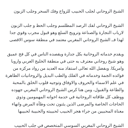
الشيخ الروحاني لجلب الحبيب للزواج وفك السحر وجلب الزبون
الشيخ الروحاني لفك الرصد المطلسم وجلب الحظ و جلب الزبون
لارباب التجارة والصناعة وترويج السلع وهو قبول مجرب وقوي جدا
لهذا فــ الشيخ الروحاني المغربي معتمد في منطقة سوس الاقصى
ويقدم خدماته الروحانية بكل جدارة ويقصده الناس في كل فج عميق
وهو شيخ روحاني معترف به حتى في منطقة الخليج العربي واروبا
وامريكا. وبفضل الله تعالى استفاذ منه العديد من رواد مركزه من
فوائده الجمة وخدماته في الفلك والطب البديل والروحانيات الطاهرة
في علم الاسماء والحروف والاوفاق وتوجيه قلوب الخلق بالمحبة
والطاعة والقبول، ومن هنا كرس الشيخ الروحاني المغربي جهوده
ووظف كل طاقاته الروحانية في خدمة اخوانه المهمومين وذوي
الحاجات الخاصة والمرضى الذين يئنون تحت وطأة المرض وانهاء
معناة المحبيبن من جراء هجر الحبيب لحبيبته والحبيبة لحبيبها
الشيخ الروحاني المغربي السوسي المتخصص في جلب الحبيب