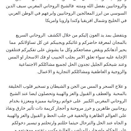
والروحانيين بفضل الله ومنته فالشيخ الروحاني المغربي سيف الدين
السوسي من ابرز المعالجين الروحانيين وابرعهم في الوطن العربي
في الخليج وشمال افريقيا وكندا واروبا وامريكا
ويتفضل بمد يد العون إليكم من خلال الكشف الروحاني السريع
بالمجان لمعرفة حاضركم و غائبكم ويجيبكم عن كل تساؤلاتكم مما
يحير أذهانكم ويقض مضاجعكم وكل ما يشوش على تفكيركم فتتلقون
الإجابة عليه سواء تعلق الامر بجلب الحبيب او فك الاسحار او المس
وعند شيخكم الجليل تجدون الحل لجميع مشاكلكم الاجتماعية
والزوجية و العاطفية ومشاكلكم التجارية و الاعمال.
و علاج السحر و المس من الجن و الشيطان و تسخير قلوب الخليقة
بالمحبة والعطف و القبول والعز والهيبة وتحصلون ايضا عند الشيخ
الروحاني المغربي الكبير على خواتم روحانية مميزة ومعززة بخدام
روحانيين طاهرين و خرز مروحنة و أحجار كريمة ذات تأثير خارق ونفاذ
على العوالم الظاهرة والخفية في جلب الحظ و القبول والعز والهيبة
و الجاه عند الحل والترحال حيثما حللتم وارتحلتم و تيسير دخولكم
على الحكام واصحاب المناصب العالية وكسب ثقتهم ومحبتهم و