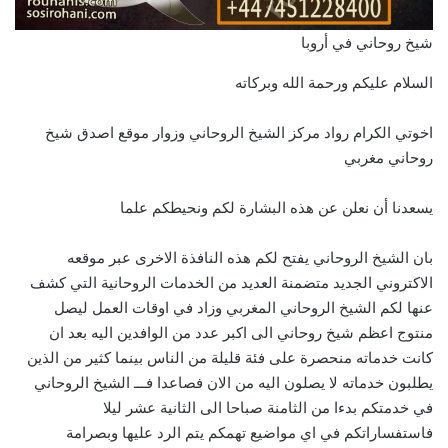
شيخ روحاني في أروبا
السلام عليكم ورحمة الله وبركاته
اخوتي الكرام رواد مركز الشيخ الروحاني وزوار موقع اصدق شيخ
روحاني مغربي
يسعدنا أن نعلن عن هذه البشارة لكم ونحيطكم علما
بان الشيخ الروحاني يفتح لكم هذه النافذة الاخرى عبر موقعه
الاكتروني الجديد متضمنة العديد من الخدمات الروحانية التي كشف
عنها لكم الشيخ الروحاني المغربي وزاد في اوقات العمل ليصل
منتوج اعظم شيخ روحاني الى اكبر عدد من الوافدين اليه بعد ان
كانت خدماته منحصرة على فئة قليلة من الناس بينما كثير من الذين
يطلبون خدماته لا يصلون اليه من الان فصاعدا فـــ الشيخ الروحاني
في خدمتكم بدءا من الثامنة صباحا الى الثانية عشر ليلا
فاستفساراتكم في اي مواضيع تهمكم يتم الرد عليها وبصرامة