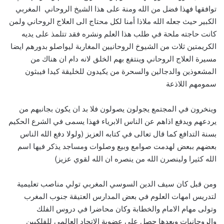
توافقها فهذا فضل من الله ومنة على هذا الشيخ الروحاني المغربي
الكبير حيث جعله الله ملاذا أمنا لكل محتاج الى العلاج الروحاني ولمن
كانت حاجته ملحة في طلب هذا العلم ونشره فقد تتلمذ على يديه
الكريمتين ثلات من الشيوخ الروحانيين المغاربة ليواصلو بدورهم ايضا
مسيرة العلاج الروحاني وينتفع بهم الخلق لانه دام ان هناك من
المشعوذين والدجالين والسحرة من يكيدون للخليقة كيدا فيبثون
سمومهم اللاذعة
وينخرون في المجتمع يجولون يصولون فلا بد ان يكون بجانبهم من
يردعهم ويدفع اذاهم عن الناس الابرياء فهذا يسمى في الشرع الحكيم
بسنة التدافع كما قال تعالى في كتابه العزيز (ولولا دفع الله الناس
بعضهم ببعض لهدمت صوامع وبيع وصلوات ومساجد يذكر فيها اسم
الله كثيرا ولينصرن الله من ينصره ان الله لقوي عزيز)
ومن قبل كان سيف الدين السوسي المغربي تولي مناصب تعليمية
لتدريس امهات العلوم في بعض المدارس العتيقة جنوب المغرب
وتولى مهام الامام والخطابة وكان محاضرا في دروس الفلك
والروحانيات وبعدها حصل على عضوية الاتحاد العالمي للفلكيين