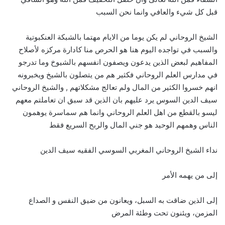
قبل كل شيء والعافي وانما نحن السبب
الشيخ الروحاني لم يكن يوما من الايام مهتما بالشبكة العنكبوتية
والسبب في تواجده اليوم هنا هو الحرص منا كادارة مركزه لأصلاح
المفاهيم لبعض الذين يدعون ويصفون انفسهم بالشيوخ وما تدرجو
في مدارس العلم الروحاني فكثير هم من يتصلون بالشيخ ويخبرونه
انهم خسروا الكثير من المال ولم تعالج مشكلاتهم , والشيخ الروحاني
سيف الدين السوس يرد عليهم بان الذين قد سبق ان تعاملتم معهم
ليسو بالقطع من اهل العلم الروحاني وانما هم سماسرة يوهمون
الناس وهمهم الوحيد هو جني المال والربح السريع فقط
نداء الشيخ الروحاني المغربي السوسي الفقيه سيف الدين
إلى من يهمه الأمر
إلى الذين ضاقت به السبل، ويعانون من ضيق النفس و الصداع
المزمن، ويئنون تحت وطئة المرض