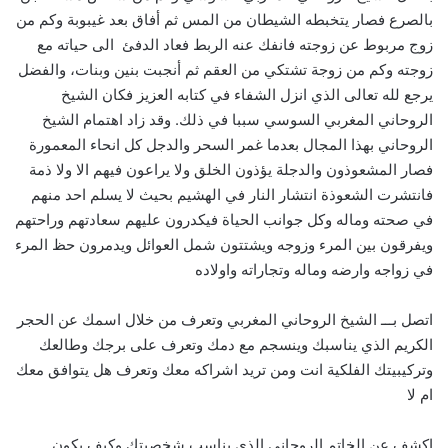
بالصرع فصار يتخبطه الشيطان من المس ثم أفاق بعد غيبوبة وكم من
زوج مربوط عن زوجته فانفك عنه الربط فعاد الدفئ الى حياته مع
زوجته وكم من زوجة تشتكي من العقم ثم أنجبت بنين وبنات، والفضل
يرجع لله تعالى الذي انزل الشفاء في كتابه العزيز فكان الشيخ
الروحاني المغربي السوسي سببا في ذلك. وقد زاد اهتمام الشيخ
الروحاني بهذا المجال بعدما غمر السحر والدجل كل انحاء المعمورة
فصار المشعوذون والدجلة يؤذون الخلق ولا يراعون فيهم الا ولا ذمة
فانتشرت الشعوذة انتشار النار في الهشيم بحيث لا يسلم احد منهم
في صحته وماله وكل جوانب الحياة فيكدرون عليهم سعادتهم وراحتهم
ويفرقون بين المرء وزوجه ويشتتون شمل العوائل ويدمرون حظ المرء
في زواجه وارضه وماله وتجاراته واولاده
اتصل بـــ الشيخ الروحاني المغربي وتعرف من خلال اسمك عن الحجر
الكريم الذي يناسبك وينسجم مع دمك وتعرف على برجك وطالعك
وتركيبيتك الفلكية انت ومن تريد اشراكه معك وتعرف هل يتوافق معك
ام لا
اكشف عن الخاتم الروحاني الذي يناسب شخصيتك وكيف يكون