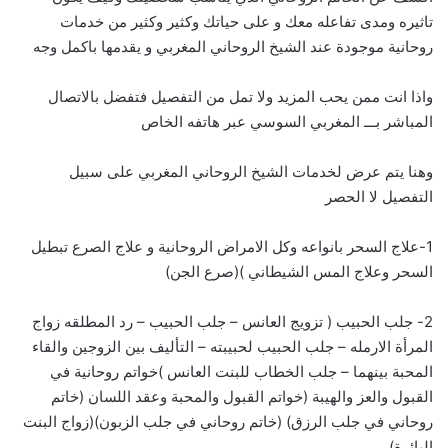
تاثيره ومدى تفاعله معك و على حياتك وكثير وكثير من خدمات
روحانية موجودة عند الشيخ الروحاني المغربي و يقدمها باكمل وجه
واذا انت ممن يحب المزيد ولا تمل من التفصيل فتفضل بالاتصال
المباشر بـــ
ا
لمغربي السوسي عبر هاتفه الخاص
وهنا يتم عرض لخدمات الشيخ الروحاني المغربي على سبيل
التفصيل لا الحصر
1-علاج السحر بانواعه وكل الامراض الروحانية و علاج الصرع تبطيل
السحر وعلاج المس الشيطاني )(صرع الجن)
2- جلب الحبيب ( تزويج العانس – جلب الحبيب – رد المطلقه زواج
المرأة الارمله – جلب الحبيب لحبيبته – التأليف بين الزوجين والقاء
المحبة بينهما – جلب الخطاب للبنت العانس )خواتم روحانية في
القبول والعز والهيبة (خواتم القبول والمحبة وعقد اللسان (خاتم
روحاني في جلب الرزق) (خاتم روحاني في جلب الزبون)(زواج البنت
البائرة)