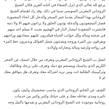
يرجع لله تعالى الذي انزل الشفاء في كتابه العزيز فكان الشيخ
الروحاني المغربي السوسي سببا في ذلك. وقد زاد اهتمام الشيخ
الروحاني بهذا المجال بعدما غمر السحر والدجل كل انحاء المعمورة
فصار المشعوذون والدجلة يؤذون الخلق ولا يراعون فيهم الا ولا ذمة
فانتشرت الشعوذة انتشار النار في الهشيم بحيث لا يسلم احد منهم
في صحته وماله وكل جوانب الحياة فيكدرون عليهم سعادتهم وراحتهم
ويفرقون بين المرء وزوجه ويشتتون شمل العوائل ويدمرون حظ المرء
في زواجه وارضه وماله وتجاراته واولاده
اتصل بـــ الشيخ الروحاني المغربي وتعرف من خلال اسمك عن الحجر
الكريم الذي يناسبك وينسجم مع دمك وتعرف على برجك وطالعك
وتركيبيتك الفلكية انت ومن تريد اشراكه معك وتعرف هل يتوافق معك
ام لا
اكشف عن الخاتم الروحاني الذي يناسب شخصيتك وكيف يكون
تاثيره ومدى تفاعله معك و على حياتك وكثير وكثير من خدمات
روحانية موجودة عند الشيخ الروحاني المغربي و يقدمها باكمل وجه