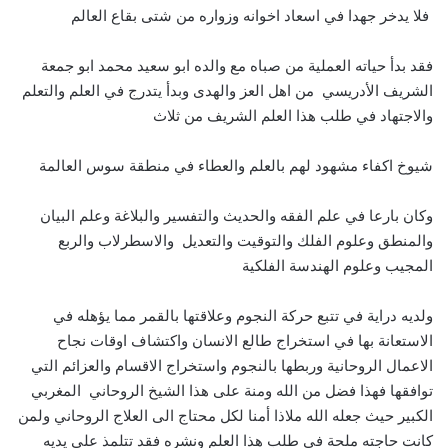
فلا يدخر جهدا في اسعاد اخوانه وزواره من شتى بقاع العالم
فقد بدأ حياته العملية من صباه مع والده ابو سعيد محمد ابو جمعة
الشريف الأدريسي من اهل العز والهدى وبدأ يتدرج في العلم والتعلم
والاجتهاد في طلب هذا العلم الشريف من ثلاث
شيوخ اكفاء مشهود لهم بالعلم والعطاء في منطقة سوس العالمة
وكان بارعا في علم الفقه والحديث والتفسير والبلاغة وعلم البيان
والمنطق وعلوم الفلك والتوقيت والتعديل والاسطرلاب والربع
المجيب وعلوم الهندسة الفلكية
ولديه دراية في تتبع حركة النجوم وعلاقتها بالقمر مما يؤهله في
الاستعانة بها في استخراج طالع الانسان واكتشاف اوقات نجاح
الاعمال الروحانية وربطها بالنجوم واستخراج الاقسام والعزائم التي
توافقها فهذا فضل من الله ومنة على هذا الشيخ الروحاني المغربي
الكبير حيث جعله الله ملاذا أمنا لكل محتاج الى العلاج الروحاني ولمن
كانت حاجته ملحة في طلب هذا العلم ونشره فقد تتلمذ على يديه