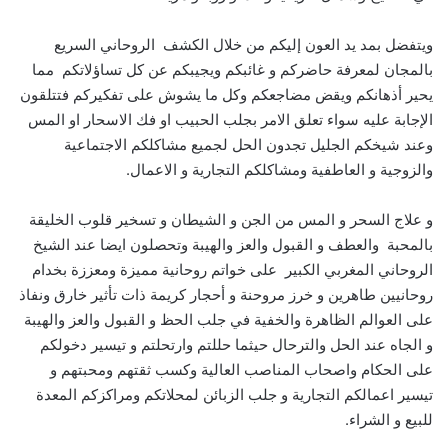
ويتفضل بمد يد العون إليكم من خلال الكشف الروحاني السريع
بالمجان لمعرفة حاضركم و غائبكم ويجيبكم عن كل تساؤلاتكم مما
يحير أذهانكم ويقض مضاجعكم وكل ما يشوش على تفكيركم فتتلقون
الإجابة عليه سواء تعلق الامر بجلب الحبيب او فك الاسحار او المس
وعند شيخكم الجليل تجدون الحل لجميع مشاكلكم الاجتماعية
والزوجية و العاطفية ومشاكلكم التجارية و الاعمال.
و علاج السحر و المس من الجن و الشيطان و تسخير قلوب الخليقة
بالمحبة والعطف و القبول والعز والهيبة وتحصلون ايضا عند الشيخ
الروحاني المغربي الكبير على خواتم روحانية مميزة ومعززة بخدام
روحانيين طاهرين و خرز مروحنة و أحجار كريمة ذات تأثير خارق ونفاذ
على العوالم الظاهرة والخفية في جلب الحظ و القبول والعز والهيبة
و الجاه عند الحل والترحال حيثما حللتم وارتحلتم و تيسير دخولكم
على الحكام واصحاب المناصب العالية وكسب ثقتهم ومحبتهم و
تيسير اعمالكم التجارية و جلب الزبائن لمحلاتكم ومراكزكم المعدة
للبيع و الشراء.