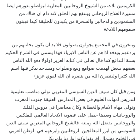
الكريمتين ثلات من الشيوخ الروحانيين المغاربة ليواصلو بدورهم ايضا
مسيرة العلاج الروحاني وينتفع بهم الخلق لانه دام ان هناك من
المشعوذين والدجالين والسحرة من يكيدون للخليقة كيدا فيبثون
سمومهم اللاذعة
وينخرون في المجتمع يجولون يصولون فلا بد ان يكون بجانبهم من
يردعهم ويدفع اذاهم عن الناس الابرياء فهذا يسمى في الشرع الحكيم
بسنة التدافع كما قال تعالى في كتابه العزيز (ولولا دفع الله الناس
بعضهم ببعض لهدمت صوامع وبيع وصلوات ومساجد يذكر فيها اسم
الله كثيرا ولينصرن الله من ينصره ان الله لقوي عزيز)
ومن قبل كان سيف الدين السوسي المغربي تولي مناصب تعليمية
لتدريس امهات العلوم في بعض المدارس العتيقة جنوب المغرب
وتولى مهام الامام والخطابة وكان محاضرا في دروس الفلك
والروحانيات وبعدها حصل على عضوية الاتحاد العالمي للفلكيين
والروحانيين بفضل الله ومنته فالشيخ الروحاني المغربي سيف الدين
السوسي من ابرز المعالجين الروحانيين وابرعهم في الوطن العربي
في الخليج وشمال افريقيا وكندا واروبا وامريكا