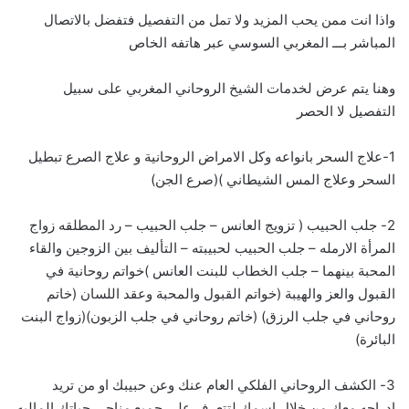
واذا انت ممن يحب المزيد ولا تمل من التفصيل فتفضل بالاتصال
المباشر بـــ
ا
لمغربي السوسي عبر هاتفه الخاص
وهنا يتم عرض لخدمات الشيخ الروحاني المغربي على سبيل
التفصيل لا الحصر
1-علاج السحر بانواعه وكل الامراض الروحانية و علاج الصرع تبطيل
السحر وعلاج المس الشيطاني )(صرع الجن)
2- جلب الحبيب ( تزويج العانس – جلب الحبيب – رد المطلقه زواج
المرأة الارمله – جلب الحبيب لحبيبته – التأليف بين الزوجين والقاء
المحبة بينهما – جلب الخطاب للبنت العانس )خواتم روحانية في
القبول والعز والهيبة (خواتم القبول والمحبة وعقد اللسان (خاتم
روحاني في جلب الرزق) (خاتم روحاني في جلب الزبون)(زواج البنت
البائرة)
3- الكشف الروحاني الفلكي العام عنك وعن حبيبك او من تريد
ادراجه معك من خلال اسمك لتتعرف على جميع مناحي حياتك الماليه