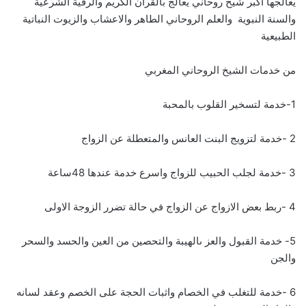
يعالجها اكبر شيخ روحاني يعالج بالقرأن الكريم والرقية الشرعية
والسنة النبوية والعلم الروحاني الطاهر والاعشاب والزيوت النباتية
الطبيعية
من خدمات الشيخ الروحاني المغربي
1-خدمة لتسخير القلوب بالمحبة
2 -خدمة لتزويج البنت العانس والمتعطلة عن الزواج
3 -خدمة لجلب الحبيب للزواج واسرع خدمة عندها 48ساعة
4 -ربط بعض الازواج عن الزواج في حالة تضرر الزوجة الاولى
5- خدمة القبول والعز ىالهيبة والتحصين من العين والحسد والسحر
والجن
6 -خدمة للتغلب في الخصام واثبات الحجة على الخصم وعقد لسانه