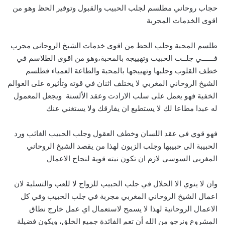
حجاب روحاني مطلسم لجلب الحبيب والقبول وتوفير الحظ وهو من
اقوى الخدمات المجربة
طلسم المحبة وجلب الحظ من اقوى خدمات الشيخ الروحاني مجرب
فــــــي جلــب الحبيب وتهييجه بالمحبة،وهو من اقوى الطلاسم في
خطف القلوب وجلبها وتهييجها بالمحبة والطاعة العمياء فطلسم
الشيخ الروحاني المغربي لا يختلف اثنان في قوته وتأثيره على العوالم
الخفية فهو يعمل على سلب الارادت وعقد الألسنة ويجعل المعمول
له عبدا مطاعا لك لا يستطيع ان يفارقك ولا يستغني عنك
فهو قوي في عقد اللسان وخطف العقول وجلب الحبيب الغائب ورد
الحبيبة الى حبيبها وجلب الزبون لهذا من يقصد الشيخ الروحاني
المغربي السوسي لازم ان تكون نيته قوية لنجاح الاعمال
وان لا ينوي الا الحلال في جلب الحبيب للزواج لا للعب والتسلية لان
اعمال الشيخ الروحاني المغربي مجربة في جلب الحبيب وفي كل
الاعمال الروحانية لهذا لا يسمح لاستعمال اي عمل خارج نطاق
المشروع ونرجو من الله أن تعم الفائدة جميع الخلق، ويكون فضيلة