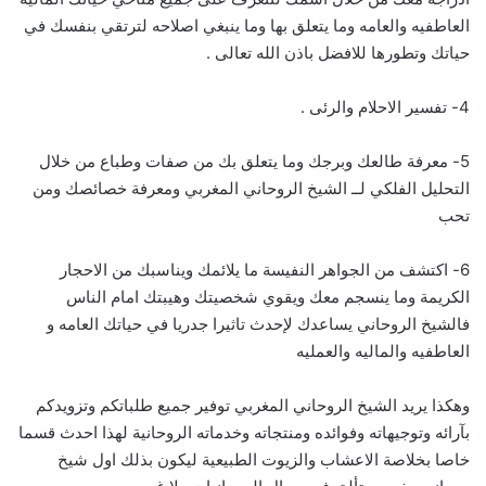
العاطفيه والعامه وما يتعلق بها وما ينبغي اصلاحه لترتقي بنفسك في
حياتك وتطورها للافضل باذن الله تعالى .
4- تفسير الاحلام والرئى .
5- معرفة طالعك وبرجك وما يتعلق بك من صفات وطباع من خلال
التحليل الفلكي لــ الشيخ الروحاني المغربي ومعرفة خصائصك ومن
تحب
6- اكتشف من الجواهر النفيسة ما يلائمك ويناسبك من الاحجار
الكريمة وما ينسجم معك ويقوي شخصيتك وهيبتك امام الناس
فالشيخ الروحاني يساعدك لإحدث تاثيرا جدريا في حياتك العامه و
العاطفيه والماليه والعمليه
وهكذا يريد الشيخ الروحاني المغربي توفير جميع طلباتكم وتزويدكم
بآرائه وتوجيهاته وفوائده ومنتجاته وخدماته الروحانية لهذا احدث قسما
خاصا بخلاصة الاعشاب والزيوت الطبيعية ليكون بذلك اول شيخ