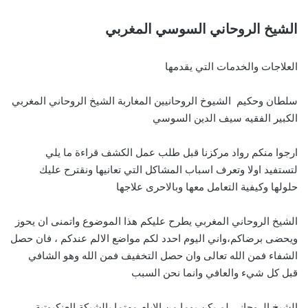
الشيخ الروحاني السوسي المغربي
العلاجات والخدمات التي يقدمها
سلطان وحكيم الشيوخ الروحانيين المغاربة الشيخ الروحاني المغربي
الكبير الفقيه سيف الدين السوسي
ارجوا منكم رواد مركزنا قبل طلب عمل الكشف قراءة ما يلي
لتستفيد اولا وتعرف اسباب المشاكل التي تعانيها ونقترح عليك
حلولها وكيفية التعامل معها وبالاحرى علاجها
الشيخ الروحاني المغربي يطرح عليكم هذا الموضوع واتمنى ان يحوز
ويحضى برضاكم،واني اليوم احدد لكم مواضع الالم عندكم ، فان حصل
الشفاء فمن الله تعالى وان حصل التخفيف فمن الله وهو الشافي
قبل كل شيء والعافي وانما نحن السبب
الشيخ الروحاني لم يكن يوما من الايام مهتما بالشبكة العنكبوتية