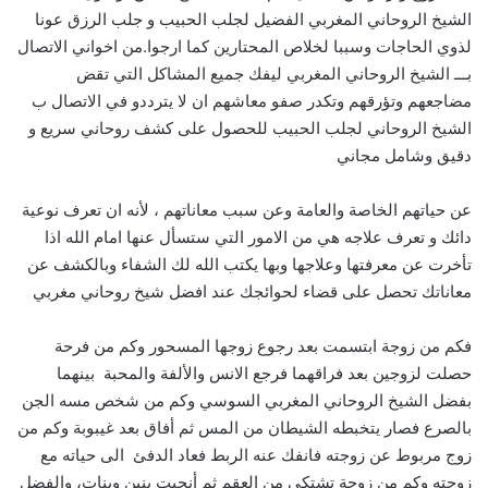
الشيخ الروحاني المغربي الفضيل لجلب الحبيب و جلب الرزق عونا
لذوي الحاجات وسببا لخلاص المحتارين كما ارجوا.من اخواني الاتصال
بـــ الشيخ الروحاني المغربي ليفك جميع المشاكل التي تقض
مضاجعهم وتؤرقهم وتكدر صفو معاشهم ان لا يترددو في الاتصال ب
الشيخ الروحاني لجلب الحبيب للحصول على كشف روحاني سريع و
دقيق وشامل مجاني
عن حياتهم الخاصة والعامة وعن سبب معاناتهم ، لأنه ان تعرف نوعية
دائك و تعرف علاجه هي من الامور التي ستسأل عنها امام الله اذا
تأخرت عن معرفتها وعلاجها وبها يكتب الله لك الشفاء وبالكشف عن
معاناتك تحصل على قضاء لحوائجك عند افضل شيخ روحاني مغربي
فكم من زوجة ابتسمت بعد رجوع زوجها المسحور وكم من فرحة
حصلت لزوجين بعد فراقهما فرجع الانس والألفة والمحبة بينهما
بفضل الشيخ الروحاني المغربي السوسي وكم من شخص مسه الجن
بالصرع فصار يتخبطه الشيطان من المس ثم أفاق بعد غيبوبة وكم من
زوج مربوط عن زوجته فانفك عنه الربط فعاد الدفئ الى حياته مع
زوجته وكم من زوجة تشتكي من العقم ثم أنجبت بنين وبنات، والفضل