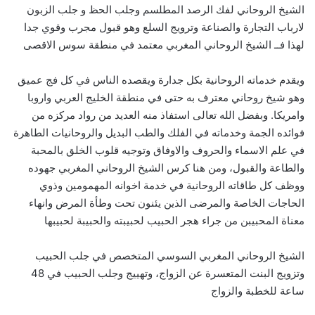
الشيخ الروحاني لفك الرصد المطلسم وجلب الحظ و جلب الزبون
لارباب التجارة والصناعة وترويج السلع وهو قبول مجرب وقوي جدا
لهذا فــ الشيخ الروحاني المغربي معتمد في منطقة سوس الاقصى
ويقدم خدماته الروحانية بكل جدارة ويقصده الناس في كل فج عميق
وهو شيخ روحاني معترف به حتى في منطقة الخليج العربي واروبا
وامريكا. وبفضل الله تعالى استفاذ منه العديد من رواد مركزه من
فوائده الجمة وخدماته في الفلك والطب البديل والروحانيات الطاهرة
في علم الاسماء والحروف والاوفاق وتوجيه قلوب الخلق بالمحبة
والطاعة والقبول، ومن هنا كرس الشيخ الروحاني المغربي جهوده
ووظف كل طاقاته الروحانية في خدمة اخوانه المهمومين وذوي
الحاجات الخاصة والمرضى الذين يئنون تحت وطأة المرض وانهاء
معناة المحبيبن من جراء هجر الحبيب لحبيبته والحبيبة لحبيبها
الشيخ الروحاني المغربي السوسي المتخصص في جلب الحبيب
وتزويج البنت المتعسرة عن الزواج، وتهييج وجلب الحبيب في 48
ساعة للخطبة والزواج