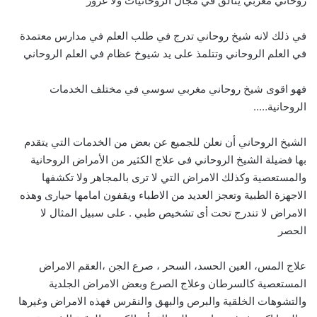
روحاني مغربي يتألق في مجال الروحانيات ولا غرور
في ذلك لانه شيخ روحاني تدرج في طلب العلم في مدارس معتمدة
في العلم الروحاني وتتلمذ على يد شيوخ عظام في العلم الروحاني
فهو اقوى شيخ روحاني مغربي سوسي في مختلف الخدمات
الروحانية…..
الشيخ الروحاني أن نعلن للجميع عن بعض من الخدمات التي يتقدم
بها فضيلة الشيخ الروحاني فى علاج الكثير من الأمراض الروحانية
والمستعصية وكذلك الامراض التي لا ترى بالمجاهر ولا تكشفها
الاجهزة الطبية وتعجز العديد من الاطباء ويقفون امامها حيارى وهذه
الامراض لا تندرج تحت أى تشخيص طبي . على سبيل المثال لا
الحصر
علاج المس، العين الحسد، السحر ، صرع الجن ،العقم الامراض
المستعصية كالسرطان وعلاج الصرع وبعض الامراض الجلدية
والتشوهات الخلقية والبرص والبهق والنقرس فهذه الامراض وغيرها