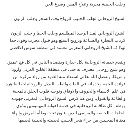
وجلب الحبيبة مجربة وعلاج المس وصرع الجن
الشيخ الروحاني لجلب الحبيب للزواج وفك السحر وجلب الزبون
الشيخ الروحاني لفك الرصد المطلسم وجلب الحظ و جلب الزبون
لارباب التجارة والصناعة وترويج السلع وهو قبول مجرب وقوي جدا
لهذا فــ الشيخ الروحاني المغربي معتمد في منطقة سوس الاقصى
ويقدم خدماته الروحانية بكل جدارة ويقصده الناس في كل فج عميق
وهو شيخ روحاني معترف به حتى في منطقة الخليج العربي واروبا
وامريكا. وبفضل الله تعالى استفاذ منه العديد من رواد مركزه من
فوائده الجمة وخدماته في الفلك والطب البديل والروحانيات الطاهرة
في علم الاسماء والحروف والاوفاق وتوجيه قلوب الخلق بالمحبة
والطاعة والقبول، ومن هنا كرس الشيخ الروحاني المغربي جهوده
ووظف كل طاقاته الروحانية في خدمة اخوانه المهمومين وذوي
الحاجات الخاصة والمرضى الذين يئنون تحت وطأة المرض وانهاء
معناة المحبيبن من جراء هجر الحبيب لحبيبته والحبيبة لحبيبها