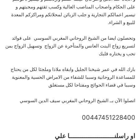
على الحكام واصحاب المناصب العالية وكسب ثقتهم ومحبتهم و
تيسير اعمالكم التجارية و جلب الزبائن لمحلاتكم ومراكزكم المعدة
للبيع و الشراء.
وتحصلون ايضا من الشيخ الروحاني المغربي السوسي على فوائد
لتسريع زواج البنت العانس والمتأخرة عن الزواج وتسهيل الزواج بمن
تحب و يختاره قلبك
بارك الله في عمر شيخنا الجليل وابقاه ملاذا وملجئا لكل من يحتاج
للمساعدة الروحانية وسببا للشفاء من الامراض الحسية والمعنوية
وسببا في قضاء الحوائج ومفتاحا لكل مستغلق
اتصلوا الآن بــ الشيخ الروحاني المغربي سيف الدين السوسي
00447451228400
او راسلنــــــــــــــــــــــــا علي