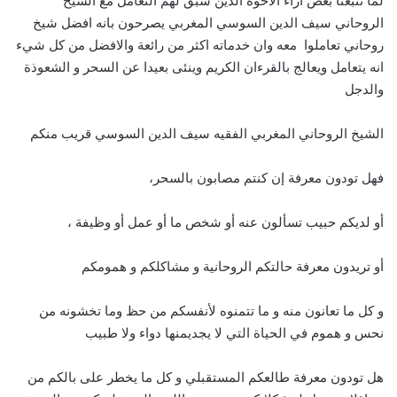
لما تتبعنا بعض آراء الاخوة الذين سبق لهم التعامل مع الشيخ
الروحاني سيف الدين السوسي المغربي يصرحون بانه افضل شيخ
روحاني تعاملوا معه وان خدماته اكثر من رائعة والافضل من كل شيء
انه يتعامل ويعالج بالقرءان الكريم وينئى بعيدا عن السحر و الشعوذة
والدجل
الشيخ الروحاني المغربي الفقيه سيف الدين السوسي قريب منكم
فهل تودون معرفة إن كنتم مصابون بالسحر،
أو لديكم حبيب تسألون عنه أو شخص ما أو عمل أو وظيفة ،
أو تريدون معرفة حالتكم الروحانية و مشاكلكم و همومكم
و كل ما تعانون منه و ما تتمنوه لأنفسكم من حظ وما تخشونه من
نحس و هموم في الحياة التي لا يجديمنها دواء ولا طبيب
هل تودون معرفة طالعكم المستقبلي و كل ما يخطر على بالكم من