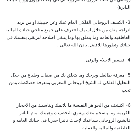
البائرة)
3- الكشف الروحاني الفلكي العام عنك وعن حبيبك او من تريد
ادراجه معك من خلال اسمك لتتعرف على جميع مناحي حياتك الماليه
العاطفيه والعامه وما يتعلق بها وما ينبغي اصلاحه لترتقي بنفسك في
حياتك وتطورها للافضل باذن الله تعالى .
4- تفسير الاحلام والرئى .
5- معرفة طالعك وبرجك وما يتعلق بك من صفات وطباع من خلال
التحليل الفلكي لــ الشيخ الروحاني المغربي ومعرفة خصائصك ومن
تحب
6- اكتشف من الجواهر النفيسة ما يلائمك ويناسبك من الاحجار
الكريمة وما ينسجم معك ويقوي شخصيتك وهيبتك امام الناس
فالشيخ الروحاني يساعدك لإحدث تاثيرا جدريا في حياتك العامه و
العاطفيه والماليه والعمليه