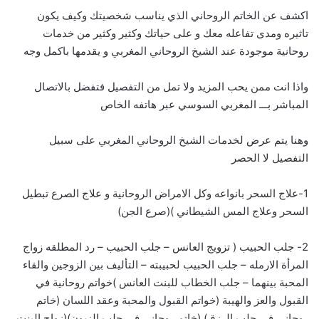
اكشف عن الخاتم الروحاني الذي يناسب شخصيتك وكيف يكون
تاثيره ومدى تفاعله معك و على حياتك وكثير وكثير من خدمات
روحانية موجودة عند الشيخ الروحاني المغربي و يقدمها باكمل وجه
واذا انت ممن يحب المزيد ولا تمل من التفصيل فتفضل بالاتصال
المباشر بـــ
ا
لمغربي السوسي عبر هاتفه الخاص
وهنا يتم عرض لخدمات الشيخ الروحاني المغربي على سبيل
التفصيل لا الحصر
1-علاج السحر بانواعه وكل الامراض الروحانية و علاج الصرع تبطيل
السحر وعلاج المس الشيطاني )(صرع الجن)
2- جلب الحبيب ( تزويج العانس – جلب الحبيب – رد المطلقه زواج
المرأة الارمله – جلب الحبيب لحبيبته – التأليف بين الزوجين والقاء
المحبة بينهما – جلب الخطاب للبنت العانس )خواتم روحانية في
القبول والعز والهيبة (خواتم القبول والمحبة وعقد اللسان (خاتم
روحاني في جلب الرزق) (خاتم روحاني في جلب الزبون)(زواج البنت