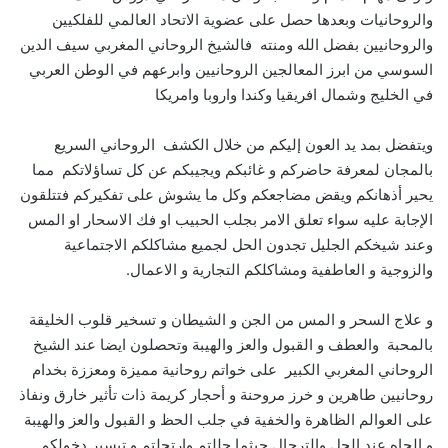
والروحانيات وبعدها حصل على عضوية الاتحاد العالمي للفلكيين
والروحانيين بفضل الله ومنته فالشيخ الروحاني المغربي سيف الدين
السوسي من ابرز المعالجين الروحانيين وابرعهم في الوطن العربي
في الخليج وشمال افريقيا وكندا واروبا وامريكا
ويتفضل بمد يد العون إليكم من خلال الكشف الروحاني السريع
بالمجان لمعرفة حاضركم و غائبكم ويجيبكم عن كل تساؤلاتكم مما
يحير أذهانكم ويقض مضاجعكم وكل ما يشوش على تفكيركم فتتلقون
الإجابة عليه سواء تعلق الامر بجلب الحبيب او فك الاسحار او المس
وعند شيخكم الجليل تجدون الحل لجميع مشاكلكم الاجتماعية
والزوجية و العاطفية ومشاكلكم التجارية و الاعمال.
و علاج السحر و المس من الجن و الشيطان و تسخير قلوب الخليقة
بالمحبة والعطف و القبول والعز والهيبة وتحصلون ايضا عند الشيخ
الروحاني المغربي الكبير على خواتم روحانية مميزة ومعززة بخدام
روحانيين طاهرين و خرز مروحنة و أحجار كريمة ذات تأثير خارق ونفاذ
على العوالم الظاهرة والخفية في جلب الحظ و القبول والعز والهيبة
و الجاه عند الحل والترحال حيثما حللتم وارتحلتم و تيسير دخولكم