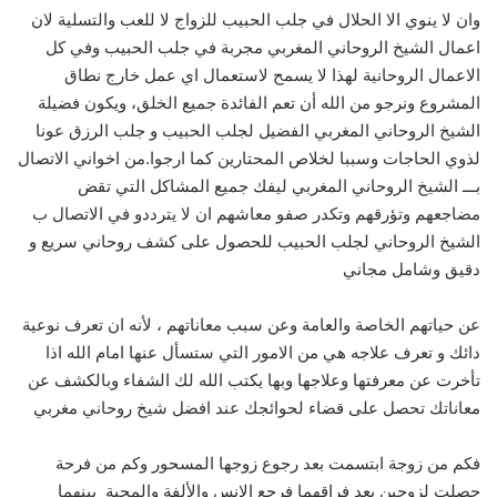
وان لا ينوي الا الحلال في جلب الحبيب للزواج لا للعب والتسلية لان
اعمال الشيخ الروحاني المغربي مجربة في جلب الحبيب وفي كل
الاعمال الروحانية لهذا لا يسمح لاستعمال اي عمل خارج نطاق
المشروع ونرجو من الله أن تعم الفائدة جميع الخلق، ويكون فضيلة
الشيخ الروحاني المغربي الفضيل لجلب الحبيب و جلب الرزق عونا
لذوي الحاجات وسببا لخلاص المحتارين كما ارجوا.من اخواني الاتصال
بـــ الشيخ الروحاني المغربي ليفك جميع المشاكل التي تقض
مضاجعهم وتؤرقهم وتكدر صفو معاشهم ان لا يترددو في الاتصال ب
الشيخ الروحاني لجلب الحبيب للحصول على كشف روحاني سريع و
دقيق وشامل مجاني
عن حياتهم الخاصة والعامة وعن سبب معاناتهم ، لأنه ان تعرف نوعية
دائك و تعرف علاجه هي من الامور التي ستسأل عنها امام الله اذا
تأخرت عن معرفتها وعلاجها وبها يكتب الله لك الشفاء وبالكشف عن
معاناتك تحصل على قضاء لحوائجك عند افضل شيخ روحاني مغربي
فكم من زوجة ابتسمت بعد رجوع زوجها المسحور وكم من فرحة
حصلت لزوجين بعد فراقهما فرجع الانس والألفة والمحبة بينهما