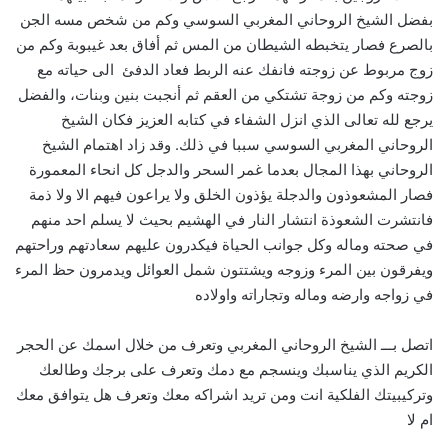
بفضل الشيخ الروحاني المغربي السوسي وكم من شخص مسه الجن
بالصرع فصار يتخبطه الشيطان من المس ثم أفاق بعد غيبوبة وكم من
زوج مربوط عن زوجته فانفك عنه الربط فعاد الدفئ الى حياته مع
زوجته وكم من زوجة تشتكي من العقم ثم أنجبت بنين وبنات، والفضل
يرجع لله تعالى الذي انزل الشفاء في كتابه العزيز فكان الشيخ
الروحاني المغربي السوسي سببا في ذلك. وقد زاد اهتمام الشيخ
الروحاني بهذا المجال بعدما غمر السحر والدجل كل انحاء المعمورة
فصار المشعوذون والدجلة يؤذون الخلق ولا يراعون فيهم الا ولا ذمة
فانتشرت الشعوذة انتشار النار في الهشيم بحيث لا يسلم احد منهم
في صحته وماله وكل جوانب الحياة فيكدرون عليهم سعادتهم وراحتهم
ويفرقون بين المرء وزوجه ويشتتون شمل العوائل ويدمرون حظ المرء
في زواجه وارضه وماله وتجاراته واولاده
اتصل بـــ الشيخ الروحاني المغربي وتعرف من خلال اسمك عن الحجر
الكريم الذي يناسبك وينسجم مع دمك وتعرف على برجك وطالعك
وتركيبيتك الفلكية انت ومن تريد اشراكه معك وتعرف هل يتوافق معك
ام لا