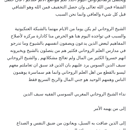
الشفاء فمن الله تعالى وان حصل التخفيف فمن الله وهو الشافي
قبل كل شيء والعافي وانما نحن السبب
الشيخ الروحاني لم يكن يوما من الايام مهتما بالشبكة العنكبوتية
والسبب في تواجده اليوم هنا هو الحرص منا كادارة مركزه لأصلاح
المفاهيم لبعض الذين يدعون ويصفون انفسهم بالشيوخ وما تدرجو
في مدارس العلم الروحاني فكثير هم من يتصلون بالشيخ ويخبرونه
انهم خسروا الكثير من المال ولم تعالج مشكلاتهم , والشيخ الروحاني
سيف الدين السوس يرد عليهم بان الذين قد سبق ان تعاملتم معهم
ليسو بالقطع من اهل العلم الروحاني وانما هم سماسرة يوهمون
الناس وهمهم الوحيد هو جني المال والربح السريع فقط
نداء الشيخ الروحاني المغربي السوسي الفقيه سيف الدين
إلى من يهمه الأمر
إلى الذين ضاقت به السبل، ويعانون من ضيق النفس و الصداع