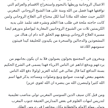
الاعمال الروحانية وربطها بالنجوم واستخراج الاقسام والعزائم التي
توافقها فهذا فضل من الله ومنة على هذا الشيخ الروحاني المغربي
الكبير حيث جعله الله ملاذا أمنا لكل محتاج الى العلاج الروحاني ولمن
كانت حاجته ملحة في طلب هذا العلم ونشره فقد تتلمذ على يديه
الكريمتين ثلات من الشيوخ الروحانيين المغاربة ليواصلو بدورهم ايضا
مسيرة العلاج الروحاني وينتفع بهم الخلق لانه دام ان هناك من
المشعوذين والدجالين والسحرة من يكيدون للخليقة كيدا فيبثون
سمومهم اللاذعة
وينخرون في المجتمع يجولون يصولون فلا بد ان يكون بجانبهم من
يردعهم ويدفع اذاهم عن الناس الابرياء فهذا يسمى في الشرع الحكيم
بسنة التدافع كما قال تعالى في كتابه العزيز (ولولا دفع الله الناس
بعضهم ببعض لهدمت صوامع وبيع وصلوات ومساجد يذكر فيها اسم
الله كثيرا ولينصرن الله من ينصره ان الله لقوي عزيز)
ومن قبل كان سيف الدين السوسي المغربي تولي مناصب تعليمية
لتدريس امهات العلوم في بعض المدارس العتيقة جنوب المغرب
وتولى مهام الامام والخطابة وكان محاضرا في دروس الفلك