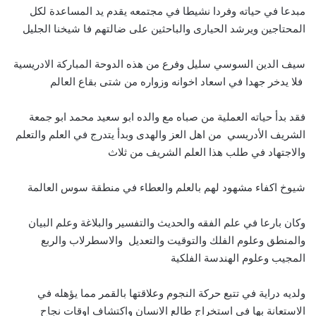
مبدعا في حياته وفردا نشيطا في مجتمعه يقدم يد المساعدة لكل
المحتاجين ويرشد الحيارى والباحثين على ضالتهم فا شيخنا الجليل
سيف الدين السوسي سليل وفرع من هذه الدوحة المباركة الادريسية
فلا يدخر جهدا في اسعاد اخوانه وزواره من شتى بقاع العالم
فقد بدأ حياته العملية من صباه مع والده ابو سعيد محمد ابو جمعة
الشريف الأدريسي من اهل العز والهدى وبدأ يتدرج في العلم والتعلم
والاجتهاد في طلب هذا العلم الشريف من ثلاث
شيوخ اكفاء مشهود لهم بالعلم والعطاء في منطقة سوس العالمة
وكان بارعا في علم الفقه والحديث والتفسير والبلاغة وعلم البيان
والمنطق وعلوم الفلك والتوقيت والتعديل والاسطرلاب والربع
المجيب وعلوم الهندسة الفلكية
ولديه دراية في تتبع حركة النجوم وعلاقتها بالقمر مما يؤهله في
الاستعانة بها في استخراج طالع الانسان واكتشاف اوقات نجاح