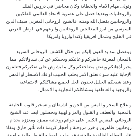
وتولى مهام الامام والخطابة وكان محاضرا في دروس الفلك
والروحانيات وبعدها حصل على عضوية الاتحاد العالمي للفلكيين
والروحانيين بفضل الله ومنته فالشيخ الروحاني المغربي سيف الدين
السوسي من ابرز المعالجين الروحانيين وابرعهم في الوطن العربي
في الخليج وشمال افريقيا وكندا واروبا وامريكا
ويتفضل بمد يد العون إليكم من خلال الكشف الروحاني السريع
بالمجان لمعرفة حاضركم و غائبكم ويجيبكم عن كل تساؤلاتكم مما
يحير أذهانكم ويقض مضاجعكم وكل ما يشوش على تفكيركم فتتلقون
الإجابة عليه سواء تعلق الامر بجلب الحبيب او فك الاسحار او المس
وعند شيخكم الجليل تجدون الحل لجميع مشاكلكم الاجتماعية
والزوجية و العاطفية ومشاكلكم التجارية و الاعمال.
و علاج السحر و المس من الجن و الشيطان و تسخير قلوب الخليقة
بالمحبة والعطف و القبول والعز والهيبة وتحصلون ايضا عند الشيخ
الروحاني المغربي الكبير على خواتم روحانية مميزة ومعززة بخدام
روحانيين طاهرين و خرز مروحنة و أحجار كريمة ذات تأثير خارق ونفاذ
على العوالم الظاهرة والخفية في جلب الحظ و القبول والعز والهيبة