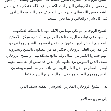
ويحضى برضاكم،واني اليوم احدد لكم مواضع الالم عندكم ، فان حصل
الشفاء فمن الله تعالى وان حصل التخفيف فمن الله وهو الشافي
قبل كل شيء والعافي وانما نحن السبب
الشيخ الروحاني لم يكن يوما من الايام مهتما بالشبكة العنكبوتية
والسبب في تواجده اليوم هنا هو الحرص منا كادارة مركزه لأصلاح
المفاهيم لبعض الذين يدعون ويصفون انفسهم بالشيوخ وما تدرجو
في مدارس العلم الروحاني فكثير هم من يتصلون بالشيخ ويخبرونه
انهم خسروا الكثير من المال ولم تعالج مشكلاتهم , والشيخ الروحاني
سيف الدين السوس يرد عليهم بان الذين قد سبق ان تعاملتم معهم
ليسو بالقطع من اهل العلم الروحاني وانما هم سماسرة يوهمون
الناس وهمهم الوحيد هو جني المال والربح السريع فقط
نداء الشيخ الروحاني المغربي السوسي الفقيه سيف الدين
إلى من يهمه الأمر