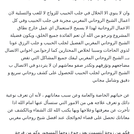
وان لا ينوي الا الحلال في جلب الحبيب للزواج لا للعب والتسلية لان
اعمال الشيخ الروحاني المغربي مجربة في جلب الحبيب وفي كل
الاعمال الروحانية لهذا لا يسمح لاستعمال اي عمل خارج نطاق
المشروع ونرجو من الله أن تعم الفائدة جميع الخلق، ويكون فضيلة
الشيخ الروحاني المغربي الفضيل لجلب الحبيب و جلب الرزق عونا
لذوي الحاجات وسببا لخلاص المحتارين كما ارجوا.من اخواني الاتصال
بـــ الشيخ الروحاني المغربي ليفك جميع المشاكل التي تقض
مضاجعهم وتؤرقهم وتكدر صفو معاشهم ان لا يترددو في الاتصال ب
الشيخ الروحاني لجلب الحبيب للحصول على كشف روحاني سريع و
دقيق وشامل مجاني
عن حياتهم الخاصة والعامة وعن سبب معاناتهم ، لأنه ان تعرف نوعية
دائك و تعرف علاجه هي من الامور التي ستسأل عنها امام الله اذا
تأخرت عن معرفتها وعلاجها وبها يكتب الله لك الشفاء وبالكشف عن
معاناتك تحصل على قضاء لحوائجك عند افضل شيخ روحاني مغربي
فكم من زوجة ابتسمت بعد رجوع زوجها المسحور وكم من فرحة