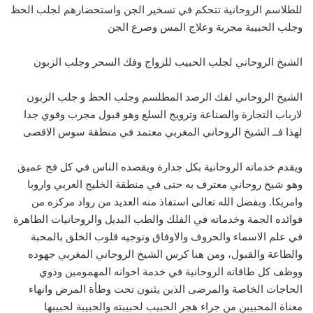
للطلاسم الروحانية تتحكم في تسخير الجن واستحضارهم لجلب الحظ
وجلب الحبيبة مجربة وعلاج المس وصرع الجن
الشيخ الروحاني لجلب الحبيب للزواج وفك السحر وجلب الزبون
الشيخ الروحاني لفك الرصد المطلسم وجلب الحظ و جلب الزبون
لارباب التجارة والصناعة وترويج السلع وهو قبول مجرب وقوي جدا
لهذا فــ الشيخ الروحاني المغربي معتمد في منطقة سوس الاقصى
ويقدم خدماته الروحانية بكل جدارة ويقصده الناس في كل فج عميق
وهو شيخ روحاني معترف به حتى في منطقة الخليج العربي واروبا
وامريكا. وبفضل الله تعالى استفاذ منه العديد من رواد مركزه من
فوائده الجمة وخدماته في الفلك والطب البديل والروحانيات الطاهرة
في علم الاسماء والحروف والاوفاق وتوجيه قلوب الخلق بالمحبة
والطاعة والقبول، ومن هنا كرس الشيخ الروحاني المغربي جهوده
ووظف كل طاقاته الروحانية في خدمة اخوانه المهمومين وذوي
الحاجات الخاصة والمرضى الذين يئنون تحت وطأة المرض وانهاء
معناة المحبيبن من جراء هجر الحبيب لحبيبته والحبيبة لحبيبها