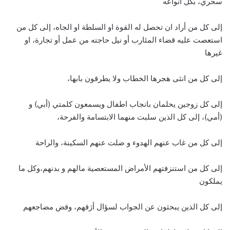
سحري، بكل انواعه
إلى كل من أراد ان تحصل له القوة او السلطة او الجاه، إلى كل من
استعصت عليه قضاء المئارب أو نيل حاجته من عمل أو تجارة، او
غيرها
إلى كل من انثى هجرها الخطاب ولا يطرقون بابها،
إلى كل زوجين يحلمان بانجاب اطفال ويسمعون كلمتي (أبي) و
(أمي)، إلى كل الذين سلبت منهما الابتسامة والفرحة،
إلى كل من غاب عنهم الهدوء و ضلت عنهم السكينة، والراحة
إلى كل من استنزفتهم الأمراض المستعصية مالهم و بدنهم،وكل ما
يملكون
إلى كل الذين يبحثون عن الجواب لسؤال أرَقهم، وقض مضاجعهم