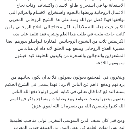
الاستعانة بها في استخراج طالع الانسان واكتشاف اوقات نجاح
الاعمال الروحانية وربطها بالنجوم واستخراج الاقسام والعزائم التي
توافقها فهذا فضل من الله ومنة على هذا الشيخ الروحاني المغربي
الكبير حيث جعله الله ملاذا أمنا لكل محتاج الى العلاج الروحاني ولمن
كانت حاجته ملحة في طلب هذا العلم ونشره فقد تتلمذ على يديه
الكريمتين ثلات من الشيوخ الروحانيين المغاربة ليواصلو بدورهم ايضا
مسيرة العلاج الروحاني وينتفع بهم الخلق لانه دام ان هناك من
المشعوذين والدجالين والسحرة من يكيدون للخليقة كيدا فيبثون
سمومهم اللاذعة
وينخرون في المجتمع يجولون يصولون فلا بد ان يكون بجانبهم من
يردعهم ويدفع اذاهم عن الناس الابرياء فهذا يسمى في الشرع الحكيم
بسنة التدافع كما قال تعالى في كتابه العزيز (ولولا دفع الله الناس
بعضهم ببعض لهدمت صوامع وبيع وصلوات ومساجد يذكر فيها اسم
الله كثيرا ولينصرن الله من ينصره ان الله لقوي عزيز)
ومن قبل كان سيف الدين السوسي المغربي تولي مناصب تعليمية
لتدريس امهات العلوم في بعض المدارس العتيقة جنوب المغرب