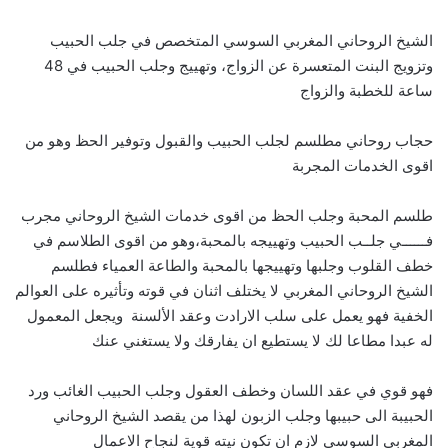
الشيخ الروحاني المغربي السوسي المتخصص في جلب الحبيب
وتزويج البنت المتعسرة عن الزواج، وتهييج وجلب الحبيب في 48
ساعة للخطبة والزواج
حجاب روحاني مطلسم لجلب الحبيب والقبول وتوفير الحظ وهو من
اقوى الخدمات المجربة
طلسم المحبة وجلب الحظ من اقوى خدمات الشيخ الروحاني مجرب
فــــــي جلــب الحبيب وتهييجه بالمحبة،وهو من اقوى الطلاسم في
خطف القلوب وجلبها وتهييجها بالمحبة والطاعة العمياء فطلسم
الشيخ الروحاني المغربي لا يختلف اثنان في قوته وتأثيره على العوالم
الخفية فهو يعمل على سلب الارادت وعقد الألسنة ويجعل المعمول
له عبدا مطاعا لك لا يستطيع ان يفارقك ولا يستغني عنك
فهو قوي في عقد اللسان وخطف العقول وجلب الحبيب الغائب ورد
الحبيبة الى حبيبها وجلب الزبون لهذا من يقصد الشيخ الروحاني
المغربي السوسي لازم ان تكون نيته قوية لنجاح الاعمال