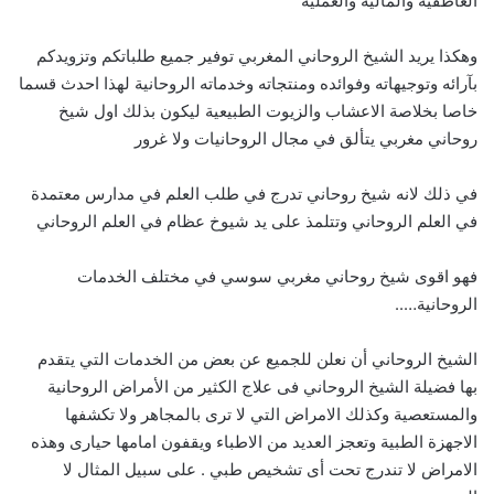
العاطفيه والماليه والعمليه
وهكذا يريد الشيخ الروحاني المغربي توفير جميع طلباتكم وتزويدكم
بآرائه وتوجيهاته وفوائده ومنتجاته وخدماته الروحانية لهذا احدث قسما
خاصا بخلاصة الاعشاب والزيوت الطبيعية ليكون بذلك اول شيخ
روحاني مغربي يتألق في مجال الروحانيات ولا غرور
في ذلك لانه شيخ روحاني تدرج في طلب العلم في مدارس معتمدة
في العلم الروحاني وتتلمذ على يد شيوخ عظام في العلم الروحاني
فهو اقوى شيخ روحاني مغربي سوسي في مختلف الخدمات
الروحانية…..
الشيخ الروحاني أن نعلن للجميع عن بعض من الخدمات التي يتقدم
بها فضيلة الشيخ الروحاني فى علاج الكثير من الأمراض الروحانية
والمستعصية وكذلك الامراض التي لا ترى بالمجاهر ولا تكشفها
الاجهزة الطبية وتعجز العديد من الاطباء ويقفون امامها حيارى وهذه
الامراض لا تندرج تحت أى تشخيص طبي . على سبيل المثال لا