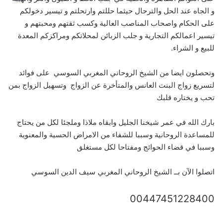
و الجاه عند الحل والترحال حيثما حللتم وارتحلتم و تيسير دخولكم
على الحكام واصحاب المناصب العالية وكسب ثقتهم ومحبتهم و
تيسير اعمالكم التجارية و جلب الزبائن لمحلاتكم ومراكزكم المعدة
للبيع و الشراء.
وتحصلون ايضا من الشيخ الروحاني المغربي السوسي على فوائد
لتسريع زواج البنت العانس والمتأخرة عن الزواج وتسهيل الزواج بمن
تحب و يختاره قلبك
بارك الله في عمر شيخنا الجليل وابقاه ملاذا وملجئا لكل من يحتاج
للمساعدة الروحانية وسببا للشفاء من الامراض الحسية والمعنوية
وسببا في قضاء الحوائج ومفتاحا لكل مستغلق
اتصلوا الآن بــ الشيخ الروحاني المغربي سيف الدين السوسي
00447451228400