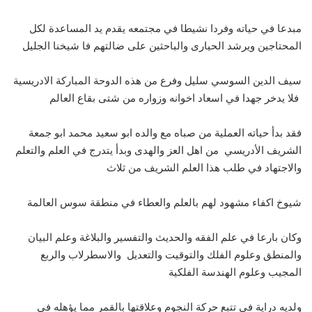
مبدعا في حياته وفردا نشيطا في مجتمعه يقدم يد المساعدة لكل
المحتاجين ويرشد الحيارى والباحثين على ضالتهم فا شيخنا الجليل
سيف الدين السوسي سليل وفرع من هذه الدوحة المباركة الادريسية
فلا يدخر جهدا في اسعاد اخوانه وزواره من شتى بقاع العالم
فقد بدأ حياته العملية من صباه مع والده ابو سعيد محمد ابو جمعة
الشريف الأدريسي من اهل العز والهدى وبدأ يتدرج في العلم والتعلم
والاجتهاد في طلب هذا العلم الشريف من ثلاث
شيوخ اكفاء مشهود لهم بالعلم والعطاء في منطقة سوس العالمة
وكان بارعا في علم الفقه والحديث والتفسير والبلاغة وعلم البيان
والمنطق وعلوم الفلك والتوقيت والتعديل والاسطرلاب والربع
المجيب وعلوم الهندسة الفلكية
ولديه دراية في تتبع حركة النجوم وعلاقتها بالقمر مما يؤهله في