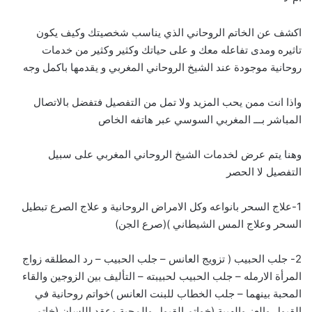
اكشف عن الخاتم الروحاني الذي يناسب شخصيتك وكيف يكون
تاثيره ومدى تفاعله معك و على حياتك وكثير وكثير من خدمات
روحانية موجودة عند الشيخ الروحاني المغربي و يقدمها باكمل وجه
واذا انت ممن يحب المزيد ولا تمل من التفصيل فتفضل بالاتصال
المباشر بـــ
ا
لمغربي السوسي عبر هاتفه الخاص
وهنا يتم عرض لخدمات الشيخ الروحاني المغربي على سبيل
التفصيل لا الحصر
1-علاج السحر بانواعه وكل الامراض الروحانية و علاج الصرع تبطيل
السحر وعلاج المس الشيطاني )(صرع الجن)
2- جلب الحبيب ( تزويج العانس – جلب الحبيب – رد المطلقه زواج
المرأة الارمله – جلب الحبيب لحبيبته – التأليف بين الزوجين والقاء
المحبة بينهما – جلب الخطاب للبنت العانس )خواتم روحانية في
القبول والعز والهيبة (خواتم القبول والمحبة وعقد اللسان (خاتم