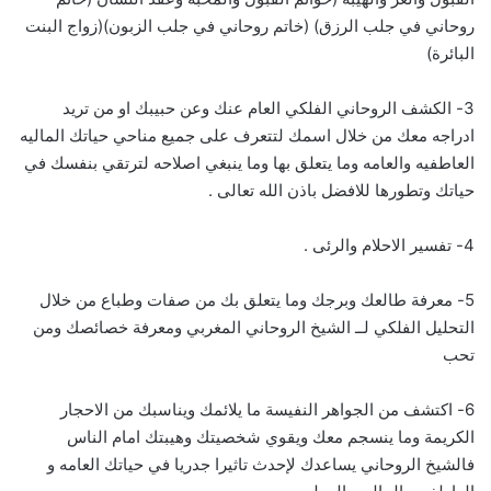
روحاني في جلب الرزق) (خاتم روحاني في جلب الزبون)(زواج البنت
البائرة)
3- الكشف الروحاني الفلكي العام عنك وعن حبيبك او من تريد
ادراجه معك من خلال اسمك لتتعرف على جميع مناحي حياتك الماليه
العاطفيه والعامه وما يتعلق بها وما ينبغي اصلاحه لترتقي بنفسك في
حياتك وتطورها للافضل باذن الله تعالى .
4- تفسير الاحلام والرئى .
5- معرفة طالعك وبرجك وما يتعلق بك من صفات وطباع من خلال
التحليل الفلكي لــ الشيخ الروحاني المغربي ومعرفة خصائصك ومن
تحب
6- اكتشف من الجواهر النفيسة ما يلائمك ويناسبك من الاحجار
الكريمة وما ينسجم معك ويقوي شخصيتك وهيبتك امام الناس
فالشيخ الروحاني يساعدك لإحدث تاثيرا جدريا في حياتك العامه و