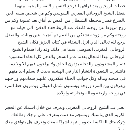
حصلت لزوجين بعد فراقهما فرجع الانس والألفة والمحبة بينهما
بفضل الشيخ الروحاني المغربي السوسي وكم من شخص مسه الجن
بالصرع فصار يتخبطه الشيطان من المس ثم أفاق بعد غيبوبة وكم من
زوج مربوط عن زوجته فانفك عنه الربط فعاد الدفئ الى حياته مع
زوجته وكم من زوجة تشتكي من العقم ثم أنجبت بنين وبنات، والفضل
يرجع لله تعالى الذي انزل الشفاء في كتابه العزيز فكان الشيخ
الروحاني المغربي السوسي سببا في ذلك. وقد زاد اهتمام الشيخ
الروحاني بهذا المجال بعدما غمر السحر والدجل كل انحاء المعمورة
فصار المشعوذون والدجلة يؤذون الخلق ولا يراعون فيهم الا ولا ذمة
فانتشرت الشعوذة انتشار النار في الهشيم بحيث لا يسلم احد منهم
في صحته وماله وكل جوانب الحياة فيكدرون عليهم سعادتهم وراحتهم
ويفرقون بين المرء وزوجه ويشتتون شمل العوائل ويدمرون حظ المرء
في زواجه وارضه وماله وتجاراته واولاده
اتصل بـــ الشيخ الروحاني المغربي وتعرف من خلال اسمك عن الحجر
الكريم الذي يناسبك وينسجم مع دمك وتعرف على برجك وطالعك
وتركيبيتك الفلكية انت ومن تريد اشراكه معك وتعرف هل يتوافق معك
ام لا