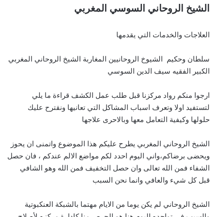
الشيخ الروحاني السوسي المغربي
العلاجات والخدمات التي يقدمها
سلطان وحكيم الشيوخ الروحانيين المغاربة الشيخ الروحاني المغربي
الكبير الفقيه سيف الدين السوسي
ارجوا منكم رواد مركزنا قبل طلب عمل الكشف قراءة ما يلي
لتستفيد اولا وتعرف اسباب المشاكل التي تعانيها ونقترح عليك
حلولها وكيفية التعامل معها وبالاحرى علاجها
الشيخ الروحاني المغربي يطرح عليكم هذا الموضوع واتمنى ان يحوز
ويحضى برضاكم،واني اليوم احدد لكم مواضع الالم عندكم ، فان حصل
الشفاء فمن الله تعالى وان حصل التخفيف فمن الله وهو الشافي
قبل كل شيء والعافي وانما نحن السبب
الشيخ الروحاني لم يكن يوما من الايام مهتما بالشبكة العنكبوتية
والسبب في تواجده اليوم هنا هو الحرص منا كادارة مركزه لأصلاح