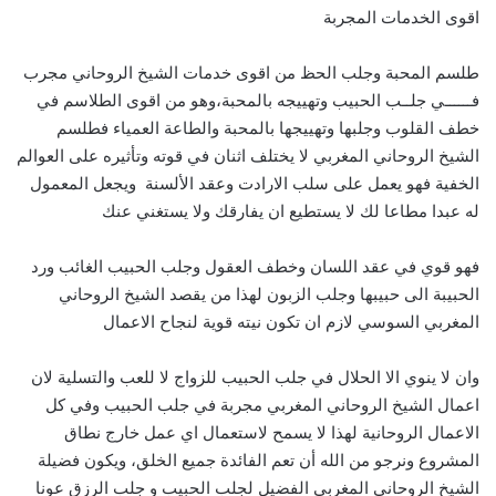
اقوى الخدمات المجربة
طلسم المحبة وجلب الحظ من اقوى خدمات الشيخ الروحاني مجرب
فــــــي جلــب الحبيب وتهييجه بالمحبة،وهو من اقوى الطلاسم في
خطف القلوب وجلبها وتهييجها بالمحبة والطاعة العمياء فطلسم
الشيخ الروحاني المغربي لا يختلف اثنان في قوته وتأثيره على العوالم
الخفية فهو يعمل على سلب الارادت وعقد الألسنة ويجعل المعمول
له عبدا مطاعا لك لا يستطيع ان يفارقك ولا يستغني عنك
فهو قوي في عقد اللسان وخطف العقول وجلب الحبيب الغائب ورد
الحبيبة الى حبيبها وجلب الزبون لهذا من يقصد الشيخ الروحاني
المغربي السوسي لازم ان تكون نيته قوية لنجاح الاعمال
وان لا ينوي الا الحلال في جلب الحبيب للزواج لا للعب والتسلية لان
اعمال الشيخ الروحاني المغربي مجربة في جلب الحبيب وفي كل
الاعمال الروحانية لهذا لا يسمح لاستعمال اي عمل خارج نطاق
المشروع ونرجو من الله أن تعم الفائدة جميع الخلق، ويكون فضيلة
الشيخ الروحاني المغربي الفضيل لجلب الحبيب و جلب الرزق عونا