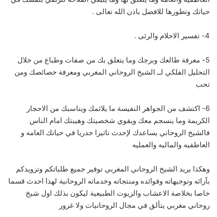
حياتك وتطورها للافضل باذن الله تعالى .
4- تفسير الاحلام والرئى .
5- معرفة طالعك وبرجك وما يتعلق بك من صفات وطباع من خلال
التحليل الفلكي لــ الشيخ الروحاني المغربي ومعرفة خصائصك ومن
تحب
6- اكتشف من الجواهر النفيسة ما يلائمك ويناسبك من الاحجار
الكريمة وما ينسجم معك ويقوي شخصيتك وهيبتك امام الناس
فالشيخ الروحاني يساعدك لإحدث تاثيرا جدريا في حياتك العامه و
العاطفيه والماليه والعمليه
وهكذا يريد الشيخ الروحاني المغربي توفير جميع طلباتكم وتزويدكم
بآرائه وتوجيهاته وفوائده ومنتجاته وخدماته الروحانية لهذا احدث قسما
خاصا بخلاصة الاعشاب والزيوت الطبيعية ليكون بذلك اول شيخ
روحاني مغربي يتألق في مجال الروحانيات ولا غرور