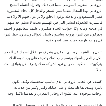
الروحاني المغربي السوسي سببا في ذلك. وقد زاد اهتمام الشيخ
الروحاني بهذا المجال بعدما غمر السحر والدجل كل انحاء المعمورة
فصار المشعوذون والدجلة يؤذون الخلق ولا يراعون فيهم الا ولا ذمة
فانتشرت الشعوذة انتشار النار في الهشيم بحيث لا يسلم احد منهم
في صحته وماله وكل جوانب الحياة فيكدرون عليهم سعادتهم وراحتهم
ويفرقون بين المرء وزوجه ويشتتون شمل العوائل ويدمرون حظ المرء
في زواجه وارضه وماله وتجاراته واولاده
اتصل بـــ الشيخ الروحاني المغربي وتعرف من خلال اسمك عن الحجر
الكريم الذي يناسبك وينسجم مع دمك وتعرف على برجك وطالعك
وتركيبيتك الفلكية انت ومن تريد اشراكه معك وتعرف هل يتوافق معك
ام لا
اكشف عن الخاتم الروحاني الذي يناسب شخصيتك وكيف يكون
تاثيره ومدى تفاعله معك و على حياتك وكثير وكثير من خدمات
روحانية موجودة عند الشيخ الروحاني المغربي و يقدمها باكمل وجه
واذا انت ممن يحب المزيد ولا تمل من التفصيل فتفضل بالاتصال