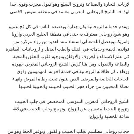
لارباب التجارة والصناعة وترويج السلع وهو قبول مجرب وقوي جدا
لهذا فــ الشيخ الروحاني المغربي معتمد في منطقة سوس الاقصى
ويقدم خدماته الروحانية بكل جدارة ويقصده الناس في كل فج عميق
وهو شيخ روحاني معترف به حتى في منطقة الخليج العربي واروبا
وامريكا. وبفضل الله تعالى استفاذ منه العديد من رواد مركزه من
فوائده الجمة وخدماته في الفلك والطب البديل والروحانيات الطاهرة
في علم الاسماء والحروف والاوفاق وتوجيه قلوب الخلق بالمحبة
والطاعة والقبول، ومن هنا كرس الشيخ الروحاني المغربي جهوده
ووظف كل طاقاته الروحانية في خدمة اخوانه المهمومين وذوي
الحاجات الخاصة والمرضى الذين يئنون تحت وطأة المرض وانهاء
معناة المحبيبن من جراء هجر الحبيب لحبيبته والحبيبة لحبيبها
الشيخ الروحاني المغربي السوسي المتخصص في جلب الحبيب
وتزويج البنت المتعسرة عن الزواج، وتهييج وجلب الحبيب في 48
ساعة للخطبة والزواج
حجاب روحاني مطلسم لجلب الحبيب والقبول وتوفير الحظ وهو من