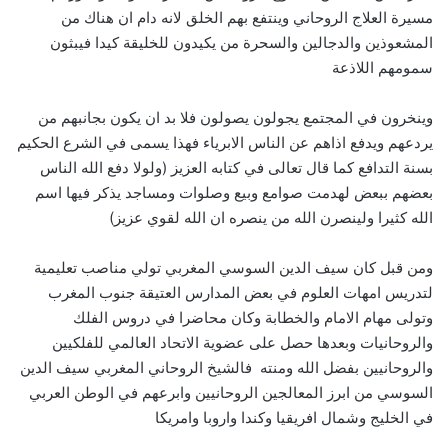
مسيرة العلاج الروحاني وينتفع بهم الخلق لانه دام ان هناك من
المشعوذين والدجالين والسحرة من يكيدون للخليقة كيدا فيبثون
سمومهم اللاذعة
وينخرون في المجتمع يجولون يصولون فلا بد ان يكون بجانبهم من
يردعهم ويدفع اذاهم عن الناس الابرياء فهذا يسمى في الشرع الحكيم
بسنة التدافع كما قال تعالى في كتابه العزيز (ولولا دفع الله الناس
بعضهم ببعض لهدمت صوامع وبيع وصلوات ومساجد يذكر فيها اسم
الله كثيرا ولينصرن الله من ينصره ان الله لقوي عزيز)
ومن قبل كان سيف الدين السوسي المغربي تولي مناصب تعليمية
لتدريس امهات العلوم في بعض المدارس العتيقة جنوب المغرب
وتولى مهام الامام والخطابة وكان محاضرا في دروس الفلك
والروحانيات وبعدها حصل على عضوية الاتحاد العالمي للفلكيين
والروحانيين بفضل الله ومنته فالشيخ الروحاني المغربي سيف الدين
السوسي من ابرز المعالجين الروحانيين وابرعهم في الوطن العربي
في الخليج وشمال افريقيا وكندا واروبا وامريكا