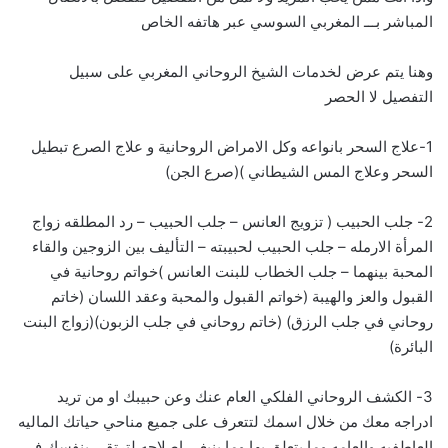
المباشر بـــ
ا
لمغربي السوسي عبر هاتفه الخاص
وهنا يتم عرض لخدمات الشيخ الروحاني المغربي على سبيل
التفصيل لا الحصر
1-علاج السحر بانواعه وكل الامراض الروحانية و علاج الصرع تبطيل
السحر وعلاج المس الشيطاني )(صرع الجن)
2- جلب الحبيب ( تزويج العانس – جلب الحبيب – رد المطلقه زواج
المرأة الارمله – جلب الحبيب لحبيبته – التأليف بين الزوجين والقاء
المحبة بينهما – جلب الخطاب للبنت العانس )خواتم روحانية في
القبول والعز والهيبة (خواتم القبول والمحبة وعقد اللسان (خاتم
روحاني في جلب الرزق) (خاتم روحاني في جلب الزبون)(زواج البنت
البائرة)
3- الكشف الروحاني الفلكي العام عنك وعن حبيبك او من تريد
ادراجه معك من خلال اسمك لتتعرف على جميع مناحي حياتك الماليه
العاطفيه والعامه وما يتعلق بها وما ينبغي اصلاحه لترتقي بنفسك في