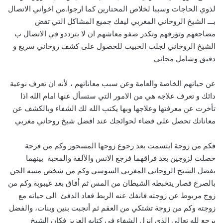
لذوي الحاجات وسببا لخلاص المحتارين كما ارجوا.من اخواني الاتصال
بـــ الشيخ الروحاني المغربي ليفك جميع المشاكل التي تقض
مضاجعهم وتؤرقهم وتكدر صفو معاشهم ان لا يترددو في الاتصال ب
الشيخ الروحاني لجلب الحبيب للحصول على كشف روحاني سريع و
دقيق وشامل مجاني
عن حياتهم الخاصة والعامة وعن سبب معاناتهم ، لأنه ان تعرف نوعية
دائك و تعرف علاجه هي من الامور التي ستسأل عنها امام الله اذا
تأخرت عن معرفتها وعلاجها وبها يكتب الله لك الشفاء وبالكشف عن
معاناتك تحصل على قضاء لحوائجك عند افضل شيخ روحاني مغربي
فكم من زوجة ابتسمت بعد رجوع زوجها المسحور وكم من فرحة
حصلت لزوجين بعد فراقهما فرجع الانس والألفة والمحبة بينهما
بفضل الشيخ الروحاني المغربي السوسي وكم من شخص مسه الجن
بالصرع فصار يتخبطه الشيطان من المس ثم أفاق بعد غيبوبة وكم من
زوج مربوط عن زوجته فانفك عنه الربط فعاد الدفئ الى حياته مع
زوجته وكم من زوجة تشتكي من العقم ثم أنجبت بنين وبنات، والفضل
يرجع لله تعالى الذي انزل الشفاء في كتابه العزيز فكان الشيخ