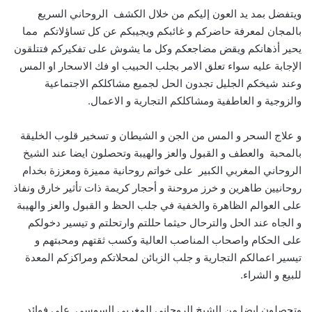
ويتفضل بمد يد العون إليكم من خلال الكشف الروحاني السريع
بالمجان لمعرفة حاضركم و غائبكم ويجيبكم عن كل تساؤلاتكم مما
يحير أذهانكم ويقض مضاجعكم وكل ما يشوش على تفكيركم فتتلقون
الإجابة عليه سواء تعلق الامر بجلب الحبيب او فك الاسحار او المس
وعند شيخكم الجليل تجدون الحل لجميع مشاكلكم الاجتماعية
والزوجية و العاطفية ومشاكلكم التجارية و الاعمال.
و علاج السحر و المس من الجن و الشيطان و تسخير قلوب الخليقة
بالمحبة والعطف و القبول والعز والهيبة وتحصلون ايضا عند الشيخ
الروحاني المغربي الكبير على خواتم روحانية مميزة ومعززة بخدام
روحانيين طاهرين و خرز مروحنة و أحجار كريمة ذات تأثير خارق ونفاذ
على العوالم الظاهرة والخفية في جلب الحظ و القبول والعز والهيبة
و الجاه عند الحل والترحال حيثما حللتم وارتحلتم و تيسير دخولكم
على الحكام واصحاب المناصب العالية وكسب ثقتهم ومحبتهم و
تيسير اعمالكم التجارية و جلب الزبائن لمحلاتكم ومراكزكم المعدة
للبيع و الشراء.
وتحصلون ايضا من الشيخ الروحاني المغربي السوسي على فوائد