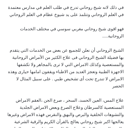
في ذلك لانه شيخ روحاني تدرج في طلب العلم في مدارس معتمدة
في العلم الروحاني وتتلمذ على يد شيوخ عظام في العلم الروحاني
فهو اقوى شيخ روحاني مغربي سوسي في مختلف الخدمات
الروحانية…..
الشيخ الروحاني أن نعلن للجميع عن بعض من الخدمات التي يتقدم
بها فضيلة الشيخ الروحاني فى علاج الكثير من الأمراض الروحانية
والمستعصية وكذلك الامراض التي لا ترى بالمجاهر ولا تكشفها
الاجهزة الطبية وتعجز العديد من الاطباء ويقفون امامها حيارى وهذه
الامراض لا تندرج تحت أى تشخيص طبي . على سبيل المثال لا
الحصر
علاج المس، العين الحسد، السحر ، صرع الجن ،العقم الامراض
المستعصية كالسرطان وعلاج الصرع وبعض الامراض الجلدية
والتشوهات الخلقية والبرص والبهق والنقرس فهذه الامراض وغيرها
يعالجها اكبر شيخ روحاني يعالج بالقرأن الكريم والرقية الشرعية