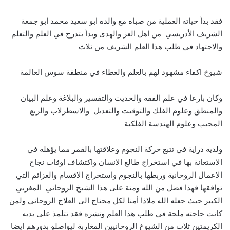
فقد بدأ حياته العملية من صباه مع والده ابو سعيد محمد ابو جمعة
الشريف الأدريسي من اهل العز والهدى وبدأ يتدرج في العلم والتعلم
والاجتهاد في طلب هذا العلم الشريف من ثلاث
شيوخ اكفاء مشهود لهم بالعلم والعطاء في منطقة سوس العالمة
وكان بارعا في علم الفقه والحديث والتفسير والبلاغة وعلم البيان
والمنطق وعلوم الفلك والتوقيت والتعديل والاسطرلاب والربع
المجيب وعلوم الهندسة الفلكية
ولديه دراية في تتبع حركة النجوم وعلاقتها بالقمر مما يؤهله في
الاستعانة بها في استخراج طالع الانسان واكتشاف اوقات نجاح
الاعمال الروحانية وربطها بالنجوم واستخراج الاقسام والعزائم التي
توافقها فهذا فضل من الله ومنة على هذا الشيخ الروحاني المغربي
الكبير حيث جعله الله ملاذا أمنا لكل محتاج الى العلاج الروحاني ولمن
كانت حاجته ملحة في طلب هذا العلم ونشره فقد تتلمذ على يديه
الكريمتين ثلات من الشيوخ الروحانيين المغاربة ليواصلو بدورهم ايضا