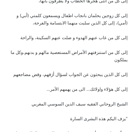
إلى كل من انثى هجرها الخطاب ولا يطرقون بابها،
إلى كل زوجين يحلمان بانجاب اطفال ويسمعون كلمتي (أبي) و
(أمي)، إلى كل الذين سلبت منهما الابتسامة والفرحة،
إلى كل من غاب عنهم الهدوء و ضلت عنهم السكينة، والراحة
إلى كل من استنزفتهم الأمراض المستعصية مالهم و بدنهم،وكل ما
يملكون
إلى كل الذين يبحثون عن الجواب لسؤال أرَقهم، وقض مضاجعهم
إلى كل هؤلاء واولائك… الى من يهمهم الأمر…
الشيخ الروحاني الفقيه سيف الدين السوسي المغربي
“يزف اليكم هذه البشرى السارة