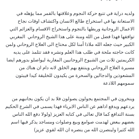
ولديه دراية في تتبع حركة النجوم وعلاقتها بالقمر مما يؤهله في
الاستعانة بها في استخراج طالع الانسان واكتشاف اوقات نجاح
الاعمال الروحانية وربطها بالنجوم واستخراج الاقسام والعزائم التي
توافقها فهذا فضل من الله ومنة على هذا الشيخ الروحاني المغربي
الكبير حيث جعله الله ملاذا أمنا لكل محتاج الى العلاج الروحاني ولمن
كانت حاجته ملحة في طلب هذا العلم ونشره فقد تتلمذ على يديه
الكريمتين ثلات من الشيوخ الروحانيين المغاربة ليواصلو بدورهم ايضا
مسيرة العلاج الروحاني وينتفع بهم الخلق لانه دام ان هناك من
المشعوذين والدجالين والسحرة من يكيدون للخليقة كيدا فيبثون
سمومهم اللاذعة
وينخرون في المجتمع يجولون يصولون فلا بد ان يكون بجانبهم من
يردعهم ويدفع اذاهم عن الناس الابرياء فهذا يسمى في الشرع الحكيم
بسنة التدافع كما قال تعالى في كتابه العزيز (ولولا دفع الله الناس
بعضهم ببعض لهدمت صوامع وبيع وصلوات ومساجد يذكر فيها اسم
الله كثيرا ولينصرن الله من ينصره ان الله لقوي عزيز)