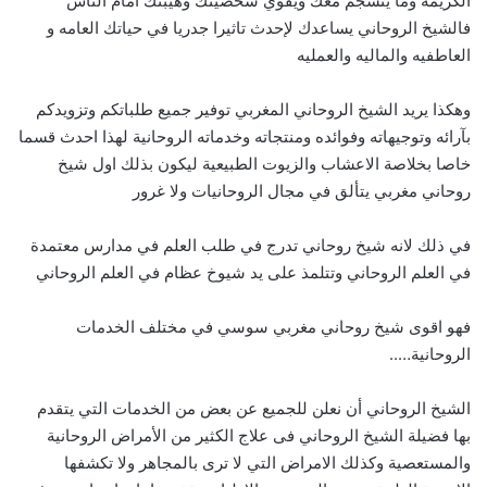
الكريمة وما ينسجم معك ويقوي شخصيتك وهيبتك امام الناس
فالشيخ الروحاني يساعدك لإحدث تاثيرا جدريا في حياتك العامه و
العاطفيه والماليه والعمليه
وهكذا يريد الشيخ الروحاني المغربي توفير جميع طلباتكم وتزويدكم
بآرائه وتوجيهاته وفوائده ومنتجاته وخدماته الروحانية لهذا احدث قسما
خاصا بخلاصة الاعشاب والزيوت الطبيعية ليكون بذلك اول شيخ
روحاني مغربي يتألق في مجال الروحانيات ولا غرور
في ذلك لانه شيخ روحاني تدرج في طلب العلم في مدارس معتمدة
في العلم الروحاني وتتلمذ على يد شيوخ عظام في العلم الروحاني
فهو اقوى شيخ روحاني مغربي سوسي في مختلف الخدمات
الروحانية…..
الشيخ الروحاني أن نعلن للجميع عن بعض من الخدمات التي يتقدم
بها فضيلة الشيخ الروحاني فى علاج الكثير من الأمراض الروحانية
والمستعصية وكذلك الامراض التي لا ترى بالمجاهر ولا تكشفها