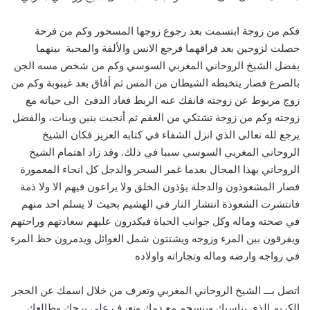
فكم من زوجة ابتسمت بعد رجوع زوجها المسحور وكم من فرحة
حصلت لزوجين بعد فراقهما فرجع الانس والألفة والمحبة بينهما
بفضل الشيخ الروحاني المغربي السوسي وكم من شخص مسه الجن
بالصرع فصار يتخبطه الشيطان من المس ثم أفاق بعد غيبوبة وكم من
زوج مربوط عن زوجته فانفك عنه الربط فعاد الدفئ الى حياته مع
زوجته وكم من زوجة تشتكي من العقم ثم أنجبت بنين وبنات، والفضل
يرجع لله تعالى الذي انزل الشفاء في كتابه العزيز فكان الشيخ
الروحاني المغربي السوسي سببا في ذلك. وقد زاد اهتمام الشيخ
الروحاني بهذا المجال بعدما غمر السحر والدجل كل انحاء المعمورة
فصار المشعوذون والدجلة يؤذون الخلق ولا يراعون فيهم الا ولا ذمة
فانتشرت الشعوذة انتشار النار في الهشيم بحيث لا يسلم احد منهم
في صحته وماله وكل جوانب الحياة فيكدرون عليهم سعادتهم وراحتهم
ويفرقون بين المرء وزوجه ويشتتون شمل العوائل ويدمرون حظ المرء
في زواجه وارضه وماله وتجاراته واولاده
اتصل بـــ الشيخ الروحاني المغربي وتعرف من خلال اسمك عن الحجر
الكريم الذي يناسبك وينسجم مع دمك وتعرف على برجك وطالعك