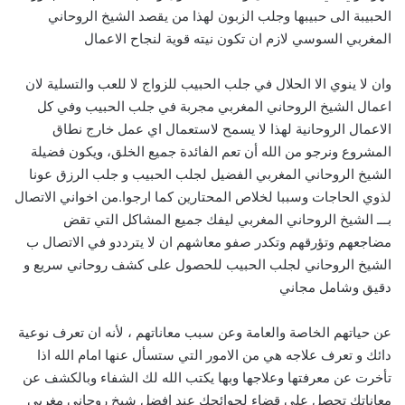
الحبيبة الى حبيبها وجلب الزبون لهذا من يقصد الشيخ الروحاني
المغربي السوسي لازم ان تكون نيته قوية لنجاح الاعمال
وان لا ينوي الا الحلال في جلب الحبيب للزواج لا للعب والتسلية لان
اعمال الشيخ الروحاني المغربي مجربة في جلب الحبيب وفي كل
الاعمال الروحانية لهذا لا يسمح لاستعمال اي عمل خارج نطاق
المشروع ونرجو من الله أن تعم الفائدة جميع الخلق، ويكون فضيلة
الشيخ الروحاني المغربي الفضيل لجلب الحبيب و جلب الرزق عونا
لذوي الحاجات وسببا لخلاص المحتارين كما ارجوا.من اخواني الاتصال
بـــ الشيخ الروحاني المغربي ليفك جميع المشاكل التي تقض
مضاجعهم وتؤرقهم وتكدر صفو معاشهم ان لا يترددو في الاتصال ب
الشيخ الروحاني لجلب الحبيب للحصول على كشف روحاني سريع و
دقيق وشامل مجاني
عن حياتهم الخاصة والعامة وعن سبب معاناتهم ، لأنه ان تعرف نوعية
دائك و تعرف علاجه هي من الامور التي ستسأل عنها امام الله اذا
تأخرت عن معرفتها وعلاجها وبها يكتب الله لك الشفاء وبالكشف عن
معاناتك تحصل على قضاء لحوائجك عند افضل شيخ روحاني مغربي