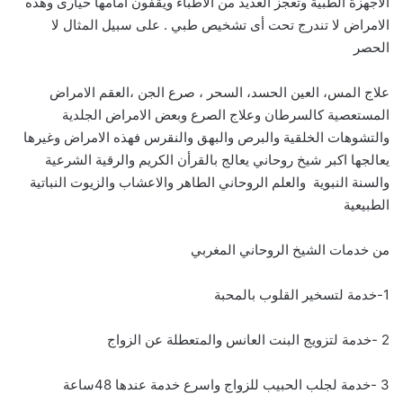
الاجهزة الطبية وتعجز العديد من الاطباء ويقفون امامها حيارى وهذه
الامراض لا تندرج تحت أى تشخيص طبي . على سبيل المثال لا
الحصر
علاج المس، العين الحسد، السحر ، صرع الجن ،العقم الامراض
المستعصية كالسرطان وعلاج الصرع وبعض الامراض الجلدية
والتشوهات الخلقية والبرص والبهق والنقرس فهذه الامراض وغيرها
يعالجها اكبر شيخ روحاني يعالج بالقرأن الكريم والرقية الشرعية
والسنة النبوية والعلم الروحاني الطاهر والاعشاب والزيوت النباتية
الطبيعية
من خدمات الشيخ الروحاني المغربي
1-خدمة لتسخير القلوب بالمحبة
2 -خدمة لتزويج البنت العانس والمتعطلة عن الزواج
3 -خدمة لجلب الحبيب للزواج واسرع خدمة عندها 48ساعة