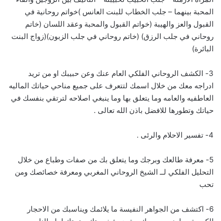
المحبة بينهما – جلب الخطاب للبنت العانس )خواتم روحانية في
القبول والعز والهيبة (خواتم القبول والمحبة وعقد اللسان (خاتم
روحاني في جلب الرزق) (خاتم روحاني في جلب الزبون)(زواج البنت
البائرة)
3- الكشف الروحاني الفلكي العام عنك وعن حبيبك او من تريد
ادراجه معك من خلال اسمك لتتعرف على جميع مناحي حياتك الماليه
العاطفيه والعامه وما يتعلق بها وما ينبغي اصلاحه لترتقي بنفسك في
حياتك وتطورها للافضل باذن الله تعالى .
4- تفسير الاحلام والرئى .
5- معرفة طالعك وبرجك وما يتعلق بك من صفات وطباع من خلال
التحليل الفلكي لــ الشيخ الروحاني المغربي ومعرفة خصائصك ومن
تحب
6- اكتشف من الجواهر النفيسة ما يلائمك ويناسبك من الاحجار