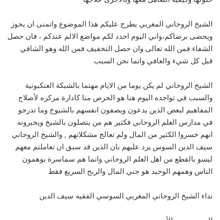
الشيخ الروحاني المغربي يطرح عليكم هذا الموضوع واتمنى ان يحوز
ويحضى برضاكم،واني اليوم احدد لكم مواضع الالم عندكم ، فان حصل
الشفاء فمن الله تعالى وان حصل التخفيف فمن الله وهو الشافي
قبل كل شيء والعافي وانما نحن السبب
الشيخ الروحاني لم يكن يوما من الايام مهتما بالشبكة العنكبوتية
والسبب في تواجده اليوم هنا هو الحرص منا كادارة مركزه لأصلاح
المفاهيم لبعض الذين يدعون ويصفون انفسهم بالشيوخ وما تدرجو
في مدارس العلم الروحاني فكثير هم من يتصلون بالشيخ ويخبرونه
انهم خسروا الكثير من المال ولم تعالج مشكلاتهم , والشيخ الروحاني
سيف الدين السوس يرد عليهم بان الذين قد سبق ان تعاملتم معهم
ليسو بالقطع من اهل العلم الروحاني وانما هم سماسرة يوهمون
الناس وهمهم الوحيد هو جني المال والربح السريع فقط
نداء الشيخ الروحاني المغربي السوسي الفقيه سيف الدين