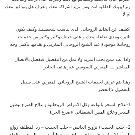
وتركيبيتك الفلكية انت ومن تريد اشراكه معك وتعرف هل يتوافق معك
ام لا
اكشف عن الخاتم الروحاني الذي يناسب شخصيتك وكيف يكون
تاثيره ومدى تفاعله معك و على حياتك وكثير وكثير من خدمات
روحانية موجودة عند الشيخ الروحاني المغربي و يقدمها باكمل وجه
واذا انت ممن يحب المزيد ولا تمل من التفصيل فتفضل بالاتصال
المباشر بـــ
ا
لمغربي السوسي عبر هاتفه الخاص
وهنا يتم عرض لخدمات الشيخ الروحاني المغربي على سبيل
التفصيل لا الحصر
1-علاج السحر بانواعه وكل الامراض الروحانية و علاج الصرع تبطيل
السحر وعلاج المس الشيطاني )(صرع الجن)
2- جلب الحبيب ( تزويج العانس – جلب الحبيب – رد المطلقه زواج
المرأة الارمله – جلب الحبيب لحبيبته – التأليف بين الزوجين والقاء