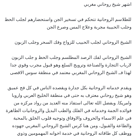
اشهر شيخ روحاني مغربي
للطلاسم الروحانية تتحكم في تسخير الجن واستحضارهم لجلب الحظ
وجلب الحبيبة مجربة وعلاج المس وصرع الجن
الشيخ الروحاني لجلب الحبيب للزواج وفك السحر وجلب الزبون
الشيخ الروحاني لفك الرصد المطلسم وجلب الحظ و جلب الزبون
لارباب التجارة والصناعة وترويج السلع وهو قبول مجرب وقوي جدا
لهذا فــ الشيخ الروحاني المغربي معتمد في منطقة سوس الاقصى
ويقدم خدماته الروحانية بكل جدارة ويقصده الناس في كل فج عميق
وهو شيخ روحاني معترف به حتى في منطقة الخليج العربي واروبا
وامريكا. وبفضل الله تعالى استفاذ منه العديد من رواد مركزه من
فوائده الجمة وخدماته في الفلك والطب البديل والروحانيات الطاهرة
في علم الاسماء والحروف والاوفاق وتوجيه قلوب الخلق بالمحبة
والطاعة والقبول، ومن هنا كرس الشيخ الروحاني المغربي جهوده
ووظف كل طاقاته الروحانية في خدمة اخوانه المهمومين وذوي