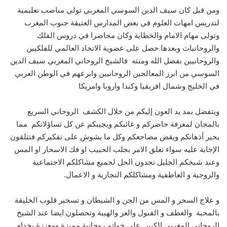
ومن قبل كان سيف الدين السوسي المغربي تولي مناصب تعليمية
لتدريس امهات العلوم في بعض المدارس العتيقة جنوب المغرب
وتولى مهام الامام والخطابة وكان محاضرا في دروس الفلك
والروحانيات وبعدها حصل على عضوية الاتحاد العالمي للفلكيين
والروحانيين بفضل الله ومنته فالشيخ الروحاني المغربي سيف الدين
السوسي من ابرز المعالجين الروحانيين وابرعهم في الوطن العربي
في الخليج وشمال افريقيا وكندا واروبا وامريكا
ويتفضل بمد يد العون إليكم من خلال الكشف الروحاني السريع
بالمجان لمعرفة حاضركم و غائبكم ويجيبكم عن كل تساؤلاتكم مما
يحير أذهانكم ويقض مضاجعكم وكل ما يشوش على تفكيركم فتتلقون
الإجابة عليه سواء تعلق الامر بجلب الحبيب او فك الاسحار او المس
وعند شيخكم الجليل تجدون الحل لجميع مشاكلكم الاجتماعية
والزوجية و العاطفية ومشاكلكم التجارية و الاعمال.
و علاج السحر و المس من الجن و الشيطان و تسخير قلوب الخليقة
بالمحبة والعطف و القبول والعز والهيبة وتحصلون ايضا عند الشيخ
الروحاني المغربي الكبير على خواتم روحانية مميزة ومعززة بخدام