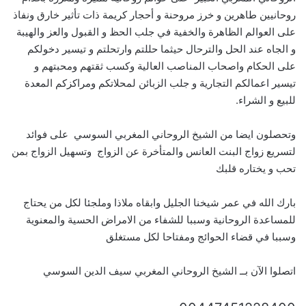
روحانيين طاهرين و خرز مروحنة و أحجار كريمة ذات تأثير خارق ونفاذ
على العوالم الظاهرة والخفية في جلب الحظ و القبول والعز والهيبة
و الجاه عند الحل والترحال حيثما حللتم وارتحلتم و تيسير دخولكم
على الحكام واصحاب المناصب العالية وكسب ثقتهم ومحبتهم و
تيسير اعمالكم التجارية و جلب الزبائن لمحلاتكم ومراكزكم المعدة
للبيع و الشراء.
وتحصلون ايضا من الشيخ الروحاني المغربي السوسي على فوائد
لتسريع زواج البنت العانس والمتأخرة عن الزواج وتسهيل الزواج بمن
تحب و يختاره قلبك
بارك الله في عمر شيخنا الجليل وابقاه ملاذا وملجئا لكل من يحتاج
للمساعدة الروحانية وسببا للشفاء من الامراض الحسية والمعنوية
وسببا في قضاء الحوائج ومفتاحا لكل مستغلق
اتصلوا الآن بــ الشيخ الروحاني المغربي سيف الدين السوسي