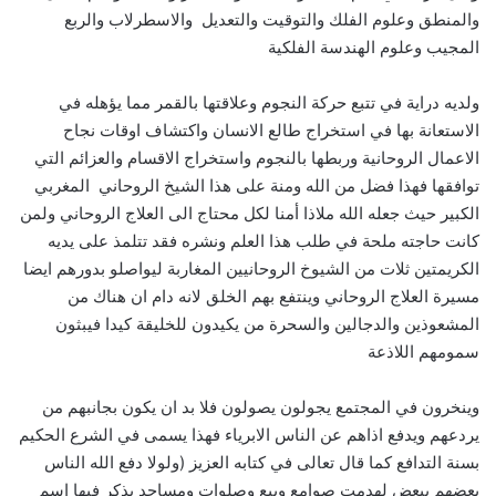
والمنطق وعلوم الفلك والتوقيت والتعديل والاسطرلاب والربع
المجيب وعلوم الهندسة الفلكية
ولديه دراية في تتبع حركة النجوم وعلاقتها بالقمر مما يؤهله في
الاستعانة بها في استخراج طالع الانسان واكتشاف اوقات نجاح
الاعمال الروحانية وربطها بالنجوم واستخراج الاقسام والعزائم التي
توافقها فهذا فضل من الله ومنة على هذا الشيخ الروحاني المغربي
الكبير حيث جعله الله ملاذا أمنا لكل محتاج الى العلاج الروحاني ولمن
كانت حاجته ملحة في طلب هذا العلم ونشره فقد تتلمذ على يديه
الكريمتين ثلات من الشيوخ الروحانيين المغاربة ليواصلو بدورهم ايضا
مسيرة العلاج الروحاني وينتفع بهم الخلق لانه دام ان هناك من
المشعوذين والدجالين والسحرة من يكيدون للخليقة كيدا فيبثون
سمومهم اللاذعة
وينخرون في المجتمع يجولون يصولون فلا بد ان يكون بجانبهم من
يردعهم ويدفع اذاهم عن الناس الابرياء فهذا يسمى في الشرع الحكيم
بسنة التدافع كما قال تعالى في كتابه العزيز (ولولا دفع الله الناس
بعضهم ببعض لهدمت صوامع وبيع وصلوات ومساجد يذكر فيها اسم