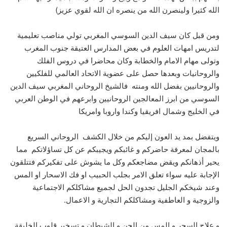
الله كثيرا ولينصرن الله من ينصره ان الله لقوي عزيز)
ومن قبل كان سيف الدين السوسي المغربي تولي مناصب تعليمية
لتدريس امهات العلوم في بعض المدارس العتيقة جنوب المغرب
وتولى مهام الامام والخطابة وكان محاضرا في دروس الفلك
والروحانيات وبعدها حصل على عضوية الاتحاد العالمي للفلكيين
والروحانيين بفضل الله ومنته فالشيخ الروحاني المغربي سيف الدين
السوسي من ابرز المعالجين الروحانيين وابرعهم في الوطن العربي
في الخليج وشمال افريقيا وكندا واروبا وامريكا
ويتفضل بمد يد العون إليكم من خلال الكشف الروحاني السريع
بالمجان لمعرفة حاضركم و غائبكم ويجيبكم عن كل تساؤلاتكم مما
يحير أذهانكم ويقض مضاجعكم وكل ما يشوش على تفكيركم فتتلقون
الإجابة عليه سواء تعلق الامر بجلب الحبيب او فك الاسحار او المس
وعند شيخكم الجليل تجدون الحل لجميع مشاكلكم الاجتماعية
والزوجية و العاطفية ومشاكلكم التجارية و الاعمال.
و علاج السحر و المس من الجن و الشيطان و تسخير قلوب الخليقة