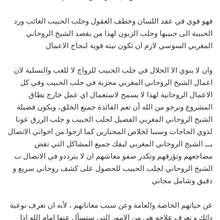
فهو قوي في عقد اللسان وخطف العقول وجلب الحبيب الغائب ورد
الحبيبة الى حبيبها وجلب الزبون لهذا من يقصد الشيخ الروحاني
المغربي السوسي لازم ان تكون نيته قوية لنجاح الاعمال
وان لا ينوي الا الحلال في جلب الحبيب للزواج لا للعب والتسلية لان
اعمال الشيخ الروحاني المغربي مجربة في جلب الحبيب وفي كل
الاعمال الروحانية لهذا لا يسمح لاستعمال اي عمل خارج نطاق
المشروع ونرجو من الله أن تعم الفائدة جميع الخلق، ويكون فضيلة
الشيخ الروحاني المغربي الفضيل لجلب الحبيب و جلب الرزق عونا
لذوي الحاجات وسببا لخلاص المحتارين كما ارجوا.من اخواني الاتصال
بـــ الشيخ الروحاني المغربي ليفك جميع المشاكل التي تقض
مضاجعهم وتؤرقهم وتكدر صفو معاشهم ان لا يترددو في الاتصال ب
الشيخ الروحاني لجلب الحبيب للحصول على كشف روحاني سريع و
دقيق وشامل مجاني
عن حياتهم الخاصة والعامة وعن سبب معاناتهم ، لأنه ان تعرف نوعية
دائك و تعرف علاجه هي من الامور التي ستسأل عنها امام الله اذا