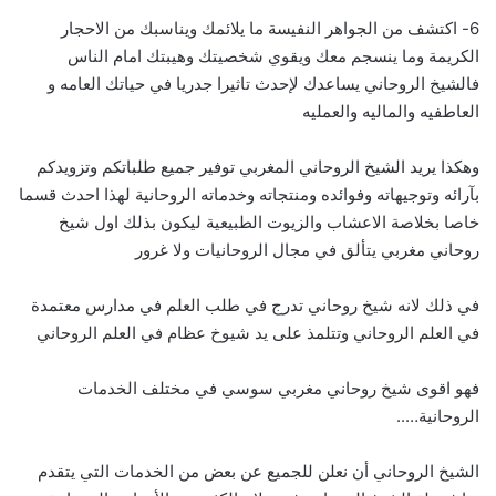
6- اكتشف من الجواهر النفيسة ما يلائمك ويناسبك من الاحجار
الكريمة وما ينسجم معك ويقوي شخصيتك وهيبتك امام الناس
فالشيخ الروحاني يساعدك لإحدث تاثيرا جدريا في حياتك العامه و
العاطفيه والماليه والعمليه
وهكذا يريد الشيخ الروحاني المغربي توفير جميع طلباتكم وتزويدكم
بآرائه وتوجيهاته وفوائده ومنتجاته وخدماته الروحانية لهذا احدث قسما
خاصا بخلاصة الاعشاب والزيوت الطبيعية ليكون بذلك اول شيخ
روحاني مغربي يتألق في مجال الروحانيات ولا غرور
في ذلك لانه شيخ روحاني تدرج في طلب العلم في مدارس معتمدة
في العلم الروحاني وتتلمذ على يد شيوخ عظام في العلم الروحاني
فهو اقوى شيخ روحاني مغربي سوسي في مختلف الخدمات
الروحانية…..
الشيخ الروحاني أن نعلن للجميع عن بعض من الخدمات التي يتقدم