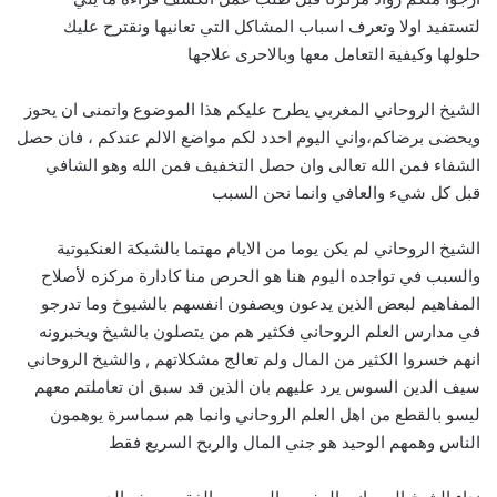
لتستفيد اولا وتعرف اسباب المشاكل التي تعانيها ونقترح عليك
حلولها وكيفية التعامل معها وبالاحرى علاجها
الشيخ الروحاني المغربي يطرح عليكم هذا الموضوع واتمنى ان يحوز
ويحضى برضاكم،واني اليوم احدد لكم مواضع الالم عندكم ، فان حصل
الشفاء فمن الله تعالى وان حصل التخفيف فمن الله وهو الشافي
قبل كل شيء والعافي وانما نحن السبب
الشيخ الروحاني لم يكن يوما من الايام مهتما بالشبكة العنكبوتية
والسبب في تواجده اليوم هنا هو الحرص منا كادارة مركزه لأصلاح
المفاهيم لبعض الذين يدعون ويصفون انفسهم بالشيوخ وما تدرجو
في مدارس العلم الروحاني فكثير هم من يتصلون بالشيخ ويخبرونه
انهم خسروا الكثير من المال ولم تعالج مشكلاتهم , والشيخ الروحاني
سيف الدين السوس يرد عليهم بان الذين قد سبق ان تعاملتم معهم
ليسو بالقطع من اهل العلم الروحاني وانما هم سماسرة يوهمون
الناس وهمهم الوحيد هو جني المال والربح السريع فقط