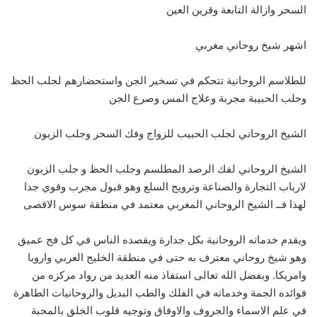
السحر وازالة التابعة وقرين العين
اشهر شيخ روحاني مغربي
للطلاسم الروحانية تتحكم في تسخير الجن واستحضارهم لجلب الحظ
وجلب الحبيبة مجربة وعلاج المس وصرع الجن
الشيخ الروحاني لجلب الحبيب للزواج وفك السحر وجلب الزبون
الشيخ الروحاني لفك الرصد المطلسم وجلب الحظ و جلب الزبون
لارباب التجارة والصناعة وترويج السلع وهو قبول مجرب وقوي جدا
لهذا فــ الشيخ الروحاني المغربي معتمد في منطقة سوس الاقصى
ويقدم خدماته الروحانية بكل جدارة ويقصده الناس في كل فج عميق
وهو شيخ روحاني معترف به حتى في منطقة الخليج العربي واروبا
وامريكا. وبفضل الله تعالى استفاذ منه العديد من رواد مركزه من
فوائده الجمة وخدماته في الفلك والطب البديل والروحانيات الطاهرة
في علم الاسماء والحروف والاوفاق وتوجيه قلوب الخلق بالمحبة