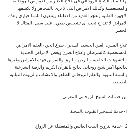
بها فضيلة الشيخ الروحاني فى علاج الكثير من الأمراض الروحانية
والمستعصية وكذلك الامراض التي لا ترى بالمجاهر ولا تكشفها
الاجهزة الطبية وتعجز العديد من الاطباء ويقفون امامها حيارى وهذه
الامراض لا تندرج تحت أى تشخيص طبي . على سبيل المثال لا
الحصر
علاج المس، العين الحسد، السحر ، صرع الجن ،العقم الامراض
المستعصية كالسرطان وعلاج الصرع وبعض الامراض الجلدية
والتشوهات الخلقية والبرص والبهق والنقرس فهذه الامراض وغيرها
يعالجها اكبر شيخ روحاني يعالج بالقرأن الكريم والرقية الشرعية
والسنة النبوية والعلم الروحاني الطاهر والاعشاب والزيوت النباتية
الطبيعية
من خدمات الشيخ الروحاني المغربي
1-خدمة لتسخير القلوب بالمحبة
2 -خدمة لتزويج البنت العانس والمتعطلة عن الزواج