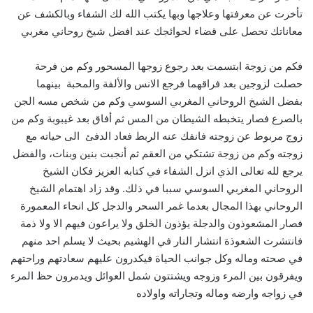
تأخرت عن معرفتها وعلاجها وبها يكتب الله لك الشفاء وبالكشف عن
معاناتك تحصل على قضاء لحوائجك عند افضل شيخ روحاني مغربي
فكم من زوجة ابتسمت بعد رجوع زوجها المسحور وكم من فرحة
حصلت لزوجين بعد فراقهما فرجع الانس والألفة والمحبة بينهما
بفضل الشيخ الروحاني المغربي السوسي وكم من شخص مسه الجن
بالصرع فصار يتخبطه الشيطان من المس ثم أفاق بعد غيبوبة وكم من
زوج مربوط عن زوجته فانفك عنه الربط فعاد الدفئ الى حياته مع
زوجته وكم من زوجة تشتكي من العقم ثم أنجبت بنين وبنات، والفضل
يرجع لله تعالى الذي انزل الشفاء في كتابه العزيز فكان الشيخ
الروحاني المغربي السوسي سببا في ذلك. وقد زاد اهتمام الشيخ
الروحاني بهذا المجال بعدما غمر السحر والدجل كل انحاء المعمورة
فصار المشعوذون والدجلة يؤذون الخلق ولا يراعون فيهم الا ولا ذمة
فانتشرت الشعوذة انتشار النار في الهشيم بحيث لا يسلم احد منهم
في صحته وماله وكل جوانب الحياة فيكدرون عليهم سعادتهم وراحتهم
ويفرقون بين المرء وزوجه ويشتتون شمل العوائل ويدمرون حظ المرء
في زواجه وارضه وماله وتجاراته واولاده