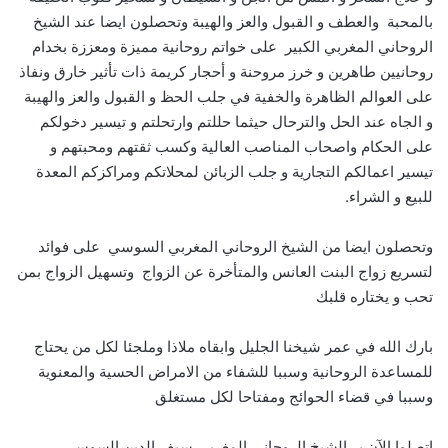
بالمحبة والعطف و القبول والعز والهيبة وتحصلون ايضا عند الشيخ
الروحاني المغربي الكبير على خواتم روحانية مميزة ومعززة بخدام
روحانيين طاهرين و خرز مروحنة و أحجار كريمة ذات تأثير خارق ونفاذ
على العوالم الظاهرة والخفية في جلب الحظ و القبول والعز والهيبة
و الجاه عند الحل والترحال حيثما حللتم وارتحلتم و تيسير دخولكم
على الحكام واصحاب المناصب العالية وكسب ثقتهم ومحبتهم و
تيسير اعمالكم التجارية و جلب الزبائن لمحلاتكم ومراكزكم المعدة
للبيع و الشراء.
وتحصلون ايضا من الشيخ الروحاني المغربي السوسي على فوائد
لتسريع زواج البنت العانس والمتأخرة عن الزواج وتسهيل الزواج بمن
تحب و يختاره قلبك
بارك الله في عمر شيخنا الجليل وابقاه ملاذا وملجئا لكل من يحتاج
للمساعدة الروحانية وسببا للشفاء من الامراض الحسية والمعنوية
وسببا في قضاء الحوائج ومفتاحا لكل مستغلق
اتصلوا الآن بــ الشيخ الروحاني المغربي سيف الدين السوسي