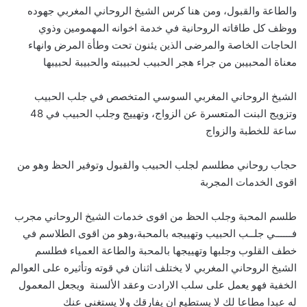
والطاعة والقبول، ومن هنا كرس الشيخ الروحاني المغربي جهوده
ووظف كل طاقاته الروحانية في خدمة اخوانه المهمومين وذوي
الحاجات الخاصة والمرضى الذين يئنون تحت وطأة المرض وانهاء
معناة المحبيبن من جراء هجر الحبيب لحبيبته والحبيبة لحبيبها
الشيخ الروحاني المغربي السوسي المتخصص في جلب الحبيب
وتزويج البنت المتعسرة عن الزواج، وتهييج وجلب الحبيب في 48
ساعة للخطبة والزواج
حجاب روحاني مطلسم لجلب الحبيب والقبول وتوفير الحظ وهو من
اقوى الخدمات المجربة
طلسم المحبة وجلب الحظ من اقوى خدمات الشيخ الروحاني مجرب
فــــــي جلــب الحبيب وتهييجه بالمحبة،وهو من اقوى الطلاسم في
خطف القلوب وجلبها وتهييجها بالمحبة والطاعة العمياء فطلسم
الشيخ الروحاني المغربي لا يختلف اثنان في قوته وتأثيره على العوالم
الخفية فهو يعمل على سلب الارادت وعقد الألسنة ويجعل المعمول
له عبدا مطاعا لك لا يستطيع ان يفارقك ولا يستغني عنك