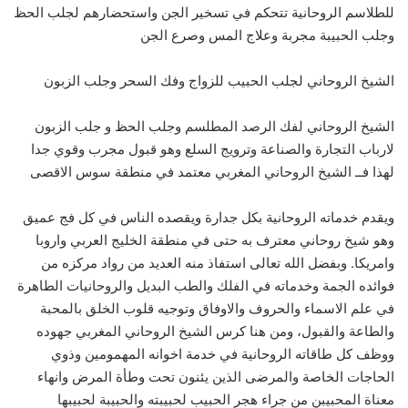
للطلاسم الروحانية تتحكم في تسخير الجن واستحضارهم لجلب الحظ
وجلب الحبيبة مجربة وعلاج المس وصرع الجن
الشيخ الروحاني لجلب الحبيب للزواج وفك السحر وجلب الزبون
الشيخ الروحاني لفك الرصد المطلسم وجلب الحظ و جلب الزبون
لارباب التجارة والصناعة وترويج السلع وهو قبول مجرب وقوي جدا
لهذا فــ الشيخ الروحاني المغربي معتمد في منطقة سوس الاقصى
ويقدم خدماته الروحانية بكل جدارة ويقصده الناس في كل فج عميق
وهو شيخ روحاني معترف به حتى في منطقة الخليج العربي واروبا
وامريكا. وبفضل الله تعالى استفاذ منه العديد من رواد مركزه من
فوائده الجمة وخدماته في الفلك والطب البديل والروحانيات الطاهرة
في علم الاسماء والحروف والاوفاق وتوجيه قلوب الخلق بالمحبة
والطاعة والقبول، ومن هنا كرس الشيخ الروحاني المغربي جهوده
ووظف كل طاقاته الروحانية في خدمة اخوانه المهمومين وذوي
الحاجات الخاصة والمرضى الذين يئنون تحت وطأة المرض وانهاء
معناة المحبيبن من جراء هجر الحبيب لحبيبته والحبيبة لحبيبها