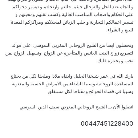
و الجاه عند الحل والترحال حيثما حللتم وارتحلتم و تيسير دخولكم
على الحكام واصحاب المناصب العالية وكسب ثقتهم ومحبتهم و
تيسير اعمالكم التجارية و جلب الزبائن لمحلاتكم ومراكزكم المعدة
للبيع و الشراء.
وتحصلون ايضا من الشيخ الروحاني المغربي السوسي على فوائد
لتسريع زواج البنت العانس والمتأخرة عن الزواج وتسهيل الزواج بمن
تحب و يختاره قلبك
بارك الله في عمر شيخنا الجليل وابقاه ملاذا وملجئا لكل من يحتاج
للمساعدة الروحانية وسببا للشفاء من الامراض الحسية والمعنوية
وسببا في قضاء الحوائج ومفتاحا لكل مستغلق
اتصلوا الآن بــ الشيخ الروحاني المغربي سيف الدين السوسي
00447451228400