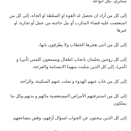
سحري، بكل انواعه
إلى كل من أراد ان تحصل له القوة او السلطة او الجاه، إلى كل من
استعصت عليه قضاء المئارب أو نيل حاجته من عمل أو تجارة، او
غيرها
إلى كل من انثى هجرها الخطاب ولا يطرقون بابها،
إلى كل زوجين يحلمان بانجاب اطفال ويسمعون كلمتي (أبي) و
(أمي)، إلى كل الذين سلبت منهما الابتسامة والفرحة،
إلى كل من غاب عنهم الهدوء و ضلت عنهم السكينة، والراحة
إلى كل من استنزفتهم الأمراض المستعصية مالهم و بدنهم،وكل ما
يملكون
إلى كل الذين يبحثون عن الجواب لسؤال أرَقهم، وقض مضاجعهم