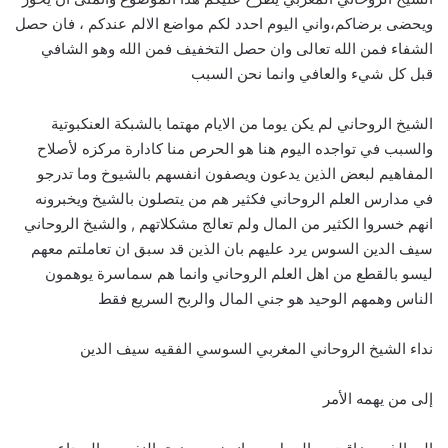
ويحضى برضاكم،واني اليوم احدد لكم مواضع الالم عندكم ، فان حصل
الشفاء فمن الله تعالى وان حصل التخفيف فمن الله وهو الشافي
قبل كل شيء والعافي وانما نحن السبب
الشيخ الروحاني لم يكن يوما من الايام مهتما بالشبكة العنكبوتية
والسبب في تواجده اليوم هنا هو الحرص منا كادارة مركزه لأصلاح
المفاهيم لبعض الذين يدعون ويصفون انفسهم بالشيوخ وما تدرجو
في مدارس العلم الروحاني فكثير هم من يتصلون بالشيخ ويخبرونه
انهم خسروا الكثير من المال ولم تعالج مشكلاتهم , والشيخ الروحاني
سيف الدين السوس يرد عليهم بان الذين قد سبق ان تعاملتم معهم
ليسو بالقطع من اهل العلم الروحاني وانما هم سماسرة يوهمون
الناس وهمهم الوحيد هو جني المال والربح السريع فقط
نداء الشيخ الروحاني المغربي السوسي الفقيه سيف الدين
إلى من يهمه الأمر