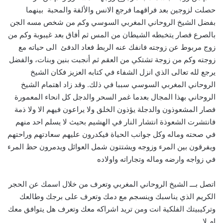
حصلت لزوجين بعد فراقهما فرجع الانس والألفة والمحبة بينهما
بفضل الشيخ الروحاني المغربي السوسي وكم من شخص مسه الجن
بالصرع فصار يتخبطه الشيطان من المس ثم أفاق بعد غيبوبة وكم من
زوج مربوط عن زوجته فانفك عنه الربط فعاد الدفئ الى حياته مع
زوجته وكم من زوجة تشتكي من العقم ثم أنجبت بنين وبنات، والفضل
يرجع لله تعالى الذي انزل الشفاء في كتابه العزيز فكان الشيخ
الروحاني المغربي السوسي سببا في ذلك. وقد زاد اهتمام الشيخ
الروحاني بهذا المجال بعدما غمر السحر والدجل كل انحاء المعمورة
فصار المشعوذون والدجلة يؤذون الخلق ولا يراعون فيهم الا ولا ذمة
فانتشرت الشعوذة انتشار النار في الهشيم بحيث لا يسلم احد منهم
في صحته وماله وكل جوانب الحياة فيكدرون عليهم سعادتهم وراحتهم
ويفرقون بين المرء وزوجه ويشتتون شمل العوائل ويدمرون حظ المرء
في زواجه وارضه وماله وتجاراته واولاده
اتصل بـــ الشيخ الروحاني المغربي وتعرف من خلال اسمك عن الحجر
الكريم الذي يناسبك وينسجم مع دمك وتعرف على برجك وطالعك
وتركيبيتك الفلكية انت ومن تريد اشراكه معك وتعرف هل يتوافق معك
ام لا