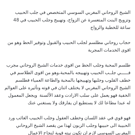
الشيخ الروحاني المغربي السوسي المتخصص في جلب الحبيب
وتزويج البنت المتعسرة عن الزواج، وتهييج وجلب الحبيب في 48
ساعة للخطبة والزواج
حجاب روحاني مطلسم لجلب الحبيب والقبول وتوفير الحظ وهو من
اقوى الخدمات المجربة
طلسم المحبة وجلب الحظ من اقوى خدمات الشيخ الروحاني مجرب
فــــــي جلــب الحبيب وتهييجه بالمحبة،وهو من اقوى الطلاسم في
خطف القلوب وجلبها وتهييجها بالمحبة والطاعة العمياء فطلسم
الشيخ الروحاني المغربي لا يختلف اثنان في قوته وتأثيره على العوالم
الخفية فهو يعمل على سلب الارادت وعقد الألسنة ويجعل المعمول
له عبدا مطاعا لك لا يستطيع ان يفارقك ولا يستغني عنك
فهو قوي في عقد اللسان وخطف العقول وجلب الحبيب الغائب ورد
الحبيبة الى حبيبها وجلب الزبون لهذا من يقصد الشيخ الروحاني
المغربي السوسي لازم ان تكون نيته قوية لنجاح الاعمال