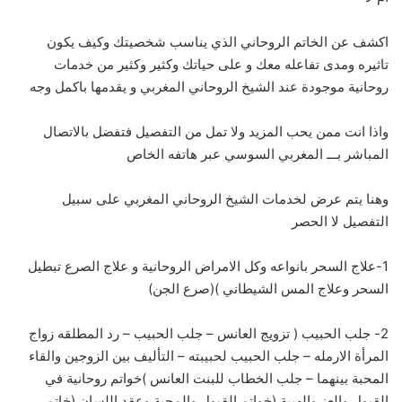
اكشف عن الخاتم الروحاني الذي يناسب شخصيتك وكيف يكون
تاثيره ومدى تفاعله معك و على حياتك وكثير وكثير من خدمات
روحانية موجودة عند الشيخ الروحاني المغربي و يقدمها باكمل وجه
واذا انت ممن يحب المزيد ولا تمل من التفصيل فتفضل بالاتصال
المباشر بـــ
ا
لمغربي السوسي عبر هاتفه الخاص
وهنا يتم عرض لخدمات الشيخ الروحاني المغربي على سبيل
التفصيل لا الحصر
1-علاج السحر بانواعه وكل الامراض الروحانية و علاج الصرع تبطيل
السحر وعلاج المس الشيطاني )(صرع الجن)
2- جلب الحبيب ( تزويج العانس – جلب الحبيب – رد المطلقه زواج
المرأة الارمله – جلب الحبيب لحبيبته – التأليف بين الزوجين والقاء
المحبة بينهما – جلب الخطاب للبنت العانس )خواتم روحانية في
القبول والعز والهيبة (خواتم القبول والمحبة وعقد اللسان (خاتم