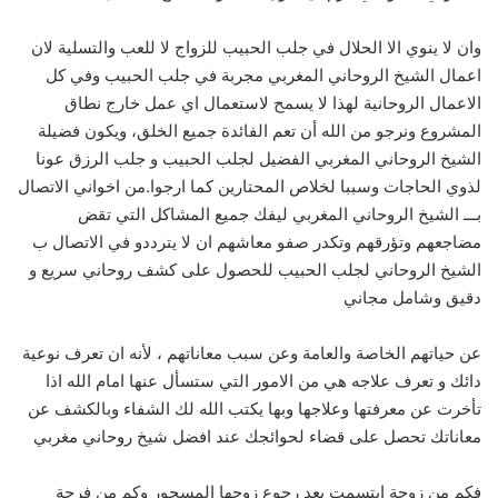
وان لا ينوي الا الحلال في جلب الحبيب للزواج لا للعب والتسلية لان
اعمال الشيخ الروحاني المغربي مجربة في جلب الحبيب وفي كل
الاعمال الروحانية لهذا لا يسمح لاستعمال اي عمل خارج نطاق
المشروع ونرجو من الله أن تعم الفائدة جميع الخلق، ويكون فضيلة
الشيخ الروحاني المغربي الفضيل لجلب الحبيب و جلب الرزق عونا
لذوي الحاجات وسببا لخلاص المحتارين كما ارجوا.من اخواني الاتصال
بـــ الشيخ الروحاني المغربي ليفك جميع المشاكل التي تقض
مضاجعهم وتؤرقهم وتكدر صفو معاشهم ان لا يترددو في الاتصال ب
الشيخ الروحاني لجلب الحبيب للحصول على كشف روحاني سريع و
دقيق وشامل مجاني
عن حياتهم الخاصة والعامة وعن سبب معاناتهم ، لأنه ان تعرف نوعية
دائك و تعرف علاجه هي من الامور التي ستسأل عنها امام الله اذا
تأخرت عن معرفتها وعلاجها وبها يكتب الله لك الشفاء وبالكشف عن
معاناتك تحصل على قضاء لحوائجك عند افضل شيخ روحاني مغربي
فكم من زوجة ابتسمت بعد رجوع زوجها المسحور وكم من فرحة