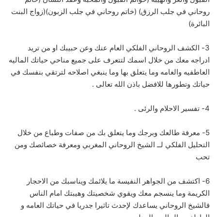
روحاني في جلب الرزق) (خاتم روحاني في جلب الزبون)(زواج البنت
البائرة)
3- الكشف الروحاني الفلكي العام عنك وعن حبيبك او من تريد
ادراجه معك من خلال اسمك لتتعرف على جميع مناحي حياتك الماليه
العاطفيه والعامه وما يتعلق بها وما ينبغي اصلاحه لترتقي بنفسك في
حياتك وتطورها للافضل باذن الله تعالى .
4- تفسير الاحلام والرئى .
5- معرفة طالعك وبرجك وما يتعلق بك من صفات وطباع من خلال
التحليل الفلكي لــ الشيخ الروحاني المغربي ومعرفة خصائصك ومن
تحب
6- اكتشف من الجواهر النفيسة ما يلائمك ويناسبك من الاحجار
الكريمة وما ينسجم معك ويقوي شخصيتك وهيبتك امام الناس
فالشيخ الروحاني يساعدك لإحدث تاثيرا جدريا في حياتك العامه و