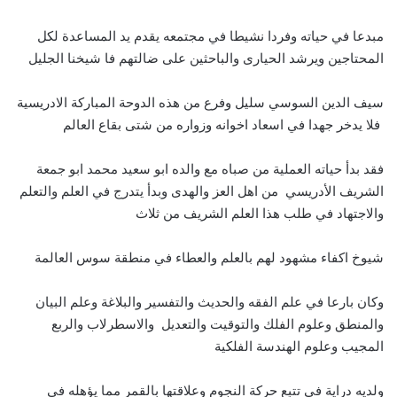
مبدعا في حياته وفردا نشيطا في مجتمعه يقدم يد المساعدة لكل
المحتاجين ويرشد الحيارى والباحثين على ضالتهم فا شيخنا الجليل
سيف الدين السوسي سليل وفرع من هذه الدوحة المباركة الادريسية
فلا يدخر جهدا في اسعاد اخوانه وزواره من شتى بقاع العالم
فقد بدأ حياته العملية من صباه مع والده ابو سعيد محمد ابو جمعة
الشريف الأدريسي من اهل العز والهدى وبدأ يتدرج في العلم والتعلم
والاجتهاد في طلب هذا العلم الشريف من ثلاث
شيوخ اكفاء مشهود لهم بالعلم والعطاء في منطقة سوس العالمة
وكان بارعا في علم الفقه والحديث والتفسير والبلاغة وعلم البيان
والمنطق وعلوم الفلك والتوقيت والتعديل والاسطرلاب والربع
المجيب وعلوم الهندسة الفلكية
ولديه دراية في تتبع حركة النجوم وعلاقتها بالقمر مما يؤهله في