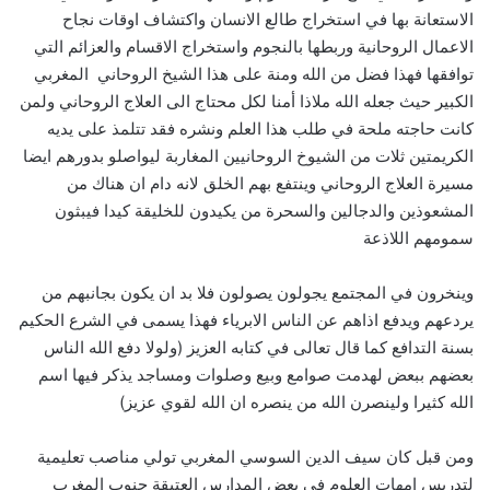
الاستعانة بها في استخراج طالع الانسان واكتشاف اوقات نجاح
الاعمال الروحانية وربطها بالنجوم واستخراج الاقسام والعزائم التي
توافقها فهذا فضل من الله ومنة على هذا الشيخ الروحاني المغربي
الكبير حيث جعله الله ملاذا أمنا لكل محتاج الى العلاج الروحاني ولمن
كانت حاجته ملحة في طلب هذا العلم ونشره فقد تتلمذ على يديه
الكريمتين ثلات من الشيوخ الروحانيين المغاربة ليواصلو بدورهم ايضا
مسيرة العلاج الروحاني وينتفع بهم الخلق لانه دام ان هناك من
المشعوذين والدجالين والسحرة من يكيدون للخليقة كيدا فيبثون
سمومهم اللاذعة
وينخرون في المجتمع يجولون يصولون فلا بد ان يكون بجانبهم من
يردعهم ويدفع اذاهم عن الناس الابرياء فهذا يسمى في الشرع الحكيم
بسنة التدافع كما قال تعالى في كتابه العزيز (ولولا دفع الله الناس
بعضهم ببعض لهدمت صوامع وبيع وصلوات ومساجد يذكر فيها اسم
الله كثيرا ولينصرن الله من ينصره ان الله لقوي عزيز)
ومن قبل كان سيف الدين السوسي المغربي تولي مناصب تعليمية
لتدريس امهات العلوم في بعض المدارس العتيقة جنوب المغرب