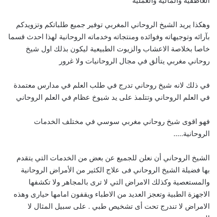
العاطفيه والماليه والعمليه
وهكذا يريد الشيخ الروحاني المغربي توفير جميع طلباتكم وتزويدكم
بآرائه وتوجيهاته وفوائده ومنتجاته وخدماته الروحانية لهذا احدث قسما
خاصا بخلاصة الاعشاب والزيوت الطبيعية ليكون بذلك اول شيخ
روحاني مغربي يتألق في مجال الروحانيات ولا غرور
في ذلك لانه شيخ روحاني تدرج في طلب العلم في مدارس معتمدة
في العلم الروحاني وتتلمذ على يد شيوخ عظام في العلم الروحاني
فهو اقوى شيخ روحاني مغربي سوسي في مختلف الخدمات
الروحانية…..
الشيخ الروحاني أن نعلن للجميع عن بعض من الخدمات التي يتقدم
بها فضيلة الشيخ الروحاني فى علاج الكثير من الأمراض الروحانية
والمستعصية وكذلك الامراض التي لا ترى بالمجاهر ولا تكشفها
الاجهزة الطبية وتعجز العديد من الاطباء ويقفون امامها حيارى وهذه
الامراض لا تندرج تحت أى تشخيص طبي . على سبيل المثال لا