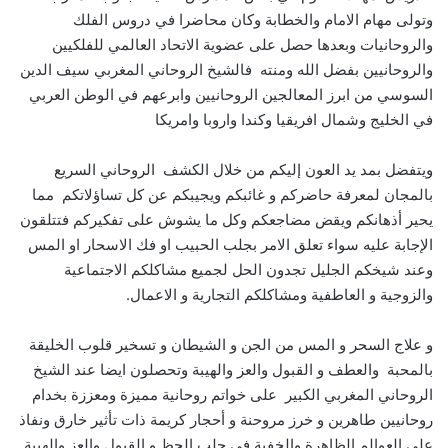
وتولى مهام الامام والخطابة وكان محاضرا في دروس الفلك
والروحانيات وبعدها حصل على عضوية الاتحاد العالمي للفلكيين
والروحانيين بفضل الله ومنته فالشيخ الروحاني المغربي سيف الدين
السوسي من ابرز المعالجين الروحانيين وابرعهم في الوطن العربي
في الخليج وشمال افريقيا وكندا واروبا وامريكا
ويتفضل بمد يد العون إليكم من خلال الكشف الروحاني السريع
بالمجان لمعرفة حاضركم و غائبكم ويجيبكم عن كل تساؤلاتكم مما
يحير أذهانكم ويقض مضاجعكم وكل ما يشوش على تفكيركم فتتلقون
الإجابة عليه سواء تعلق الامر بجلب الحبيب او فك الاسحار او المس
وعند شيخكم الجليل تجدون الحل لجميع مشاكلكم الاجتماعية
والزوجية و العاطفية ومشاكلكم التجارية و الاعمال.
و علاج السحر و المس من الجن و الشيطان و تسخير قلوب الخليقة
بالمحبة والعطف و القبول والعز والهيبة وتحصلون ايضا عند الشيخ
الروحاني المغربي الكبير على خواتم روحانية مميزة ومعززة بخدام
روحانيين طاهرين و خرز مروحنة و أحجار كريمة ذات تأثير خارق ونفاذ
على العوالم الظاهرة والخفية في جلب الحظ و القبول والعز والهيبة