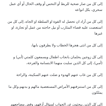
إلى كل من صار ضحية للربط أو النحس أو وقف الحال أو أي عمل
سحري، بكل انواعه
إلى كل من أراد ان تحصل له القوة او السلطة او الجاه، إلى كل من
استعصت عليه قضاء المئارب أو نيل حاجته من عمل أو تجارة، او
غيرها
إلى كل من انثى هجرها الخطاب ولا يطرقون بابها،
إلى كل زوجين يحلمان بانجاب اطفال ويسمعون كلمتي (أبي) و
(أمي)، إلى كل الذين سلبت منهما الابتسامة والفرحة،
إلى كل من غاب عنهم الهدوء و ضلت عنهم السكينة، والراحة
إلى كل من استنزفتهم الأمراض المستعصية مالهم و بدنهم،وكل ما
يملكون
إلى كل الذين يبحثون عن الجواب لسؤال أرَقهم، وقض مضاجعهم