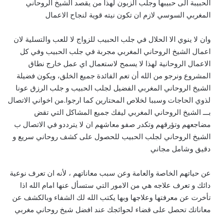
الحبيبة الى حبيبها وجلب الزبون لهذا من يقصد الشيخ الروحاني
المغربي السوسي لازم ان تكون نيته قوية لنجاح الاعمال
وان لا ينوي الا الحلال في جلب الحبيب للزواج لا للعب والتسلية لان
اعمال الشيخ الروحاني المغربي مجربة في جلب الحبيب وفي كل
الاعمال الروحانية لهذا لا يسمح لاستعمال اي عمل خارج نطاق
المشروع ونرجو من الله أن تعم الفائدة جميع الخلق، ويكون فضيلة
الشيخ الروحاني المغربي الفضيل لجلب الحبيب و جلب الرزق عونا
لذوي الحاجات وسببا لخلاص المحتارين كما ارجوا.من اخواني الاتصال
بـــ الشيخ الروحاني المغربي ليفك جميع المشاكل التي تقض
مضاجعهم وتؤرقهم وتكدر صفو معاشهم ان لا يترددو في الاتصال ب
الشيخ الروحاني لجلب الحبيب للحصول على كشف روحاني سريع و
دقيق وشامل مجاني
عن حياتهم الخاصة والعامة وعن سبب معاناتهم ، لأنه ان تعرف نوعية
دائك و تعرف علاجه هي من الامور التي ستسأل عنها امام الله اذا
تأخرت عن معرفتها وعلاجها وبها يكتب الله لك الشفاء وبالكشف عن
معاناتك تحصل على قضاء لحوائجك عند افضل شيخ روحاني مغربي