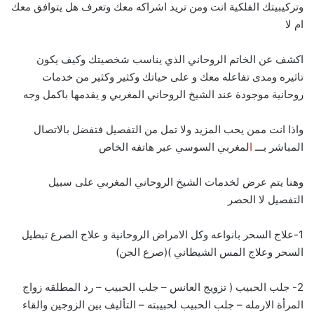
وتركيبيتك الفلكية انت ومن تريد اشراكه معك وتعرف هل يتوافق معك
ام لا
اكشف عن الخاتم الروحاني الذي يناسب شخصيتك وكيف يكون
تاثيره ومدى تفاعله معك و على حياتك وكثير وكثير من خدمات
روحانية موجودة عند الشيخ الروحاني المغربي و يقدمها باكمل وجه
واذا انت ممن يحب المزيد ولا تمل من التفصيل فتفضل بالاتصال
المباشر بـــ
ا
لمغربي السوسي عبر هاتفه الخاص
وهنا يتم عرض لخدمات الشيخ الروحاني المغربي على سبيل
التفصيل لا الحصر
1-علاج السحر بانواعه وكل الامراض الروحانية و علاج الصرع تبطيل
السحر وعلاج المس الشيطاني )(صرع الجن)
2- جلب الحبيب ( تزويج العانس – جلب الحبيب – رد المطلقه زواج
المرأة الارمله – جلب الحبيب لحبيبته – التأليف بين الزوجين والقاء