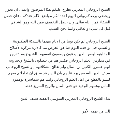
الشيخ الروحاني المغربي يطرح عليكم هذا الموضوع واتمنى ان يحوز
ويحضى برضاكم،واني اليوم احدد لكم مواضع الالم عندكم ، فان حصل
الشفاء فمن الله تعالى وان حصل التخفيف فمن الله وهو الشافي
قبل كل شيء والعافي وانما نحن السبب
الشيخ الروحاني لم يكن يوما من الايام مهتما بالشبكة العنكبوتية
والسبب في تواجده اليوم هنا هو الحرص منا كادارة مركزه لأصلاح
المفاهيم لبعض الذين يدعون ويصفون انفسهم بالشيوخ وما تدرجو
في مدارس العلم الروحاني فكثير هم من يتصلون بالشيخ ويخبرونه
انهم خسروا الكثير من المال ولم تعالج مشكلاتهم , والشيخ الروحاني
سيف الدين السوس يرد عليهم بان الذين قد سبق ان تعاملتم معهم
ليسو بالقطع من اهل العلم الروحاني وانما هم سماسرة يوهمون
الناس وهمهم الوحيد هو جني المال والربح السريع فقط
نداء الشيخ الروحاني المغربي السوسي الفقيه سيف الدين
إلى من يهمه الأمر