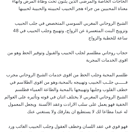
الحاجات الخاصة والمرضى الذين يئنون تحت وطأة المرض وانهاء
معناة المحبيبن من جراء هجر الحبيب لحبيبته والحبيبة لحبيبها
الشيخ الروحاني المغربي السوسي المتخصص في جلب الحبيب
وتزويج البنت المتعسرة عن الزواج، وتهييج وجلب الحبيب في 48
ساعة للخطبة والزواج
حجاب روحاني مطلسم لجلب الحبيب والقبول وتوفير الحظ وهو من
اقوى الخدمات المجربة
طلسم المحبة وجلب الحظ من اقوى خدمات الشيخ الروحاني مجرب
فــــــي جلــب الحبيب وتهييجه بالمحبة،وهو من اقوى الطلاسم في
خطف القلوب وجلبها وتهييجها بالمحبة والطاعة العمياء فطلسم
الشيخ الروحاني المغربي لا يختلف اثنان في قوته وتأثيره على العوالم
الخفية فهو يعمل على سلب الارادت وعقد الألسنة ويجعل المعمول
له عبدا مطاعا لك لا يستطيع ان يفارقك ولا يستغني عنك
فهو قوي في عقد اللسان وخطف العقول وجلب الحبيب الغائب ورد