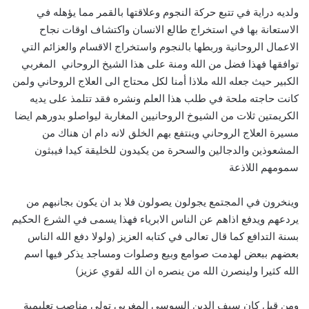
ولديه دراية في تتبع حركة النجوم وعلاقتها بالقمر مما يؤهله في
الاستعانة بها في استخراج طالع الانسان واكتشاف اوقات نجاح
الاعمال الروحانية وربطها بالنجوم واستخراج الاقسام والعزائم التي
توافقها فهذا فضل من الله ومنة على هذا الشيخ الروحاني المغربي
الكبير حيث جعله الله ملاذا أمنا لكل محتاج الى العلاج الروحاني ولمن
كانت حاجته ملحة في طلب هذا العلم ونشره فقد تتلمذ على يديه
الكريمتين ثلات من الشيوخ الروحانيين المغاربة ليواصلو بدورهم ايضا
مسيرة العلاج الروحاني وينتفع بهم الخلق لانه دام ان هناك من
المشعوذين والدجالين والسحرة من يكيدون للخليقة كيدا فيبثون
سمومهم اللاذعة
وينخرون في المجتمع يجولون يصولون فلا بد ان يكون بجانبهم من
يردعهم ويدفع اذاهم عن الناس الابرياء فهذا يسمى في الشرع الحكيم
بسنة التدافع كما قال تعالى في كتابه العزيز (ولولا دفع الله الناس
بعضهم ببعض لهدمت صوامع وبيع وصلوات ومساجد يذكر فيها اسم
الله كثيرا ولينصرن الله من ينصره ان الله لقوي عزيز)
ومن قبل كان سيف الدين السوسي المغربي تولي مناصب تعليمية