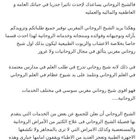
فالشيخ الروحاني يساعدك لإحدث تاثيرا جدريا في حياتك العامه و
العاطفيه والماليه والعمليه
وهكذا يريد الشيخ الروحاني المغربي توفير جميع طلباتكم وتزويدكم
بآرائه وتوجيهاته وفوائده ومنتجاته وخدماته الروحانية لهذا احدث قسما
خاصا بخلاصة الاعشاب والزيوت الطبيعية ليكون بذلك اول شيخ
روحاني مغربي يتألق في مجال الروحانيات ولا غرور
في ذلك لانه شيخ روحاني تدرج في طلب العلم في مدارس معتمدة
في العلم الروحاني وتتلمذ على يد شيوخ عظام في العلم الروحاني
فهو اقوى شيخ روحاني مغربي سوسي في مختلف الخدمات
الروحانية…..
الشيخ الروحاني أن نعلن للجميع عن بعض من الخدمات التي يتقدم
بها فضيلة الشيخ الروحاني فى علاج الكثير من الأمراض الروحانية
والمستعصية وكذلك الامراض التي لا ترى بالمجاهر ولا تكشفها
الاجهزة الطبية وتعجز العديد من الاطباء ويقفون امامها حيارى وهذه