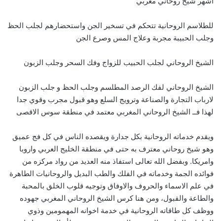
اشهر شيخ روحاني مغربي
للطلاسم الروحانية تتحكم في تسخير الجن واستحضارهم لجلب الحظ
وجلب الحبيبة مجربة وعلاج المس وصرع الجن
الشيخ الروحاني لجلب الحبيب للزواج وفك السحر وجلب الزبون
الشيخ الروحاني لفك الرصد المطلسم وجلب الحظ و جلب الزبون
لارباب التجارة والصناعة وترويج السلع وهو قبول مجرب وقوي جدا
لهذا فــ الشيخ الروحاني المغربي معتمد في منطقة سوس الاقصى
ويقدم خدماته الروحانية بكل جدارة ويقصده الناس في كل فج عميق
وهو شيخ روحاني معترف به حتى في منطقة الخليج العربي واروبا
وامريكا. وبفضل الله تعالى استفاذ منه العديد من رواد مركزه من
فوائده الجمة وخدماته في الفلك والطب البديل والروحانيات الطاهرة
في علم الاسماء والحروف والاوفاق وتوجيه قلوب الخلق بالمحبة
والطاعة والقبول، ومن هنا كرس الشيخ الروحاني المغربي جهوده
ووظف كل طاقاته الروحانية في خدمة اخوانه المهمومين وذوي