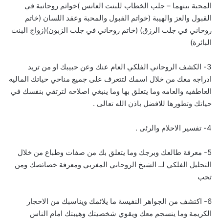
المحبة بينهما – جلب الخطاب للبنت العانس )خواتم روحانية في
القبول والعز والهيبة (خواتم القبول والمحبة وعقد اللسان (خاتم
روحاني في جلب الرزق) (خاتم روحاني في جلب الزبون)(زواج البنت
البائرة)
3- الكشف الروحاني الفلكي العام عنك وعن حبيبك او من تريد
ادراجه معك من خلال اسمك لتتعرف على جميع مناحي حياتك الماليه
العاطفيه والعامه وما يتعلق بها وما ينبغي اصلاحه لترتقي بنفسك في
حياتك وتطورها للافضل باذن الله تعالى .
4- تفسير الاحلام والرئى .
5- معرفة طالعك وبرجك وما يتعلق بك من صفات وطباع من خلال
التحليل الفلكي لــ الشيخ الروحاني المغربي ومعرفة خصائصك ومن
تحب
6- اكتشف من الجواهر النفيسة ما يلائمك ويناسبك من الاحجار
الكريمة وما ينسجم معك ويقوي شخصيتك وهيبتك امام الناس