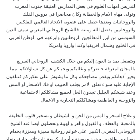
لتدريس امهات العلوم في بعض المدارس العتيقة جنوب المغرب
وتولى مهام الامام والخطابة وكان محاضرا في دروس الفلك
والروحانيات وبعدها حصل على عضوية الاتحاد العالمي للفلكيين
والروحانيين بفضل الله ومنته فالشيخ الروحاني المغربي سيف الدين
السوسي من ابرز المعالجين الروحانيين وابرعهم في الوطن العربي
في الخليج وشمال افريقيا وكندا واروبا وامريكا
ويتفضل بمد يد العون إليكم من خلال الكشف الروحاني السريع
بالمجان لمعرفة حاضركم و غائبكم ويجيبكم عن كل تساؤلاتكم مما
يحير أذهانكم ويقض مضاجعكم وكل ما يشوش على تفكيركم فتتلقون
الإجابة عليه سواء تعلق الامر بجلب الحبيب او فك الاسحار او المس
وعند شيخكم الجليل تجدون الحل لجميع مشاكلكم الاجتماعية
والزوجية و العاطفية ومشاكلكم التجارية و الاعمال.
و علاج السحر و المس من الجن و الشيطان و تسخير قلوب الخليقة
بالمحبة والعطف و القبول والعز والهيبة وتحصلون ايضا عند الشيخ
الروحاني المغربي الكبير على خواتم روحانية مميزة ومعززة بخدام
روحانيين طاهرين و خرز مروحنة و أحجار كريمة ذات تأثير خارق ونفاذ