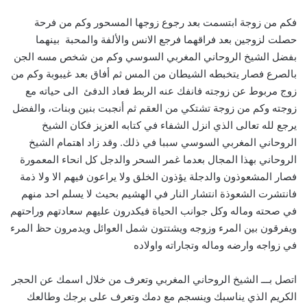
فكم من زوجة ابتسمت بعد رجوع زوجها المسحور وكم من فرحة
حصلت لزوجين بعد فراقهما فرجع الانس والألفة والمحبة بينهما
بفضل الشيخ الروحاني المغربي السوسي وكم من شخص مسه الجن
بالصرع فصار يتخبطه الشيطان من المس ثم أفاق بعد غيبوبة وكم من
زوج مربوط عن زوجته فانفك عنه الربط فعاد الدفئ الى حياته مع
زوجته وكم من زوجة تشتكي من العقم ثم أنجبت بنين وبنات، والفضل
يرجع لله تعالى الذي انزل الشفاء في كتابه العزيز فكان الشيخ
الروحاني المغربي السوسي سببا في ذلك. وقد زاد اهتمام الشيخ
الروحاني بهذا المجال بعدما غمر السحر والدجل كل انحاء المعمورة
فصار المشعوذون والدجلة يؤذون الخلق ولا يراعون فيهم الا ولا ذمة
فانتشرت الشعوذة انتشار النار في الهشيم بحيث لا يسلم احد منهم
في صحته وماله وكل جوانب الحياة فيكدرون عليهم سعادتهم وراحتهم
ويفرقون بين المرء وزوجه ويشتتون شمل العوائل ويدمرون حظ المرء
في زواجه وارضه وماله وتجاراته واولاده
اتصل بـــ الشيخ الروحاني المغربي وتعرف من خلال اسمك عن الحجر
الكريم الذي يناسبك وينسجم مع دمك وتعرف على برجك وطالعك