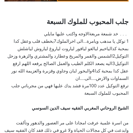
جلب المحبوب للملوك السبعة
۔۔۔ خد شمعة مربعةالاوجه واكتب عليها مايلي
1 توكل يا مدهب ويامرة…الى اخرالملوك7بخطف قلب وعقل كدا
بمحبة كدالياخيم ليالغو ليافور لياروت لياروغ لياروش لياشلش
التوكيل2الشمس والقمر والمريخ وعطارد والمشتري والزهرة وزحل
التوكيل3اليه يصعد الكلم الطيب والعمل الصالح يرفعه اللهم ارفع
عقل كدا بمحبة كدا4والبخور لبان وجاوي وقزبرة والعزيمة الله نور
السماوات والارض….الى….ان
ترفع التوكيل عدد 100مرة فشد يدك عليها فهي من مجرباتي جلب
المحبوب للملوك السبعة
الشيخ الروحاني المغربي الفقيه سيف الدين السوسي
من اسرة علمية عرفت امجادا على مر العصور والدهور وتألقت
وابدعت في كل مجالات الحياة ولا غرو في ذلك فقد كان الفقيه سيف