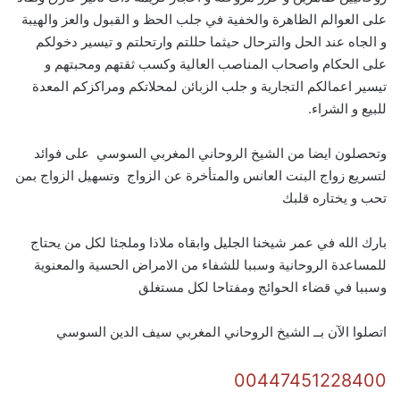
على العوالم الظاهرة والخفية في جلب الحظ و القبول والعز والهيبة
و الجاه عند الحل والترحال حيثما حللتم وارتحلتم و تيسير دخولكم
على الحكام واصحاب المناصب العالية وكسب ثقتهم ومحبتهم و
تيسير اعمالكم التجارية و جلب الزبائن لمحلاتكم ومراكزكم المعدة
للبيع و الشراء.
وتحصلون ايضا من الشيخ الروحاني المغربي السوسي على فوائد
لتسريع زواج البنت العانس والمتأخرة عن الزواج وتسهيل الزواج بمن
تحب و يختاره قلبك
بارك الله في عمر شيخنا الجليل وابقاه ملاذا وملجئا لكل من يحتاج
للمساعدة الروحانية وسببا للشفاء من الامراض الحسية والمعنوية
وسببا في قضاء الحوائج ومفتاحا لكل مستغلق
اتصلوا الآن بــ الشيخ الروحاني المغربي سيف الدين السوسي
00447451228400