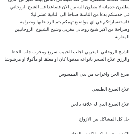
يطلبون خدماته لا يصلون اليه من الان فصاعدا فـــ الشيخ الروحاني
في خدمتكم بدءا من الثامنة صباحا الى الثانية عشر ليلا
فاستفساراتكم في اي مواضيع تهمكم يتم الرد عليها وبصرامة
وصراحة من اكبر شيخ روحاني مغربي وشيخ الشيوخ الروحانيين
المغاربة
الشيخ الروحاني المغربي لجلب الحبيب سريع ومجرب جلب الحظ
والرزق علاج السحر بانواعه مدفونا كان او معلقا او مأكولا او مرشوشا
صرع الجن واخراجه من بدن الممسوس
علاج الصرع الطبيعي
علاج الصرع الذي له علاقة بالجن
حل كل المشاكل بين الازواج
الكشف عن اماكن الكنوز والدفائن