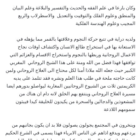
وكان بارعا في علم الفقه والحديث والتفسير والبلاغة وعلم البيان
والمنطق وعلوم الفلك والتوقيت والتعديل والاسطرلاب والربع
المجيب وعلوم الهندسة الفلكية
ولديه دراية في تتبع حركة النجوم وعلاقتها بالقمر مما يؤهله في
الاستعانة بها في استخراج طالع الانسان واكتشاف اوقات نجاح
الاعمال الروحانية وربطها بالنجوم واستخراج الاقسام والعزائم التي
توافقها فهذا فضل من الله ومنة على هذا الشيخ الروحاني المغربي
الكبير حيث جعله الله ملاذا أمنا لكل محتاج الى العلاج الروحاني ولمن
كانت حاجته ملحة في طلب هذا العلم ونشره فقد تتلمذ على يديه
الكريمتين ثلات من الشيوخ الروحانيين المغاربة ليواصلو بدورهم ايضا
مسيرة العلاج الروحاني وينتفع بهم الخلق لانه دام ان هناك من
المشعوذين والدجالين والسحرة من يكيدون للخليقة كيدا فيبثون
سمومهم اللاذعة
وينخرون في المجتمع يجولون يصولون فلا بد ان يكون بجانبهم من
يردعهم ويدفع اذاهم عن الناس الابرياء فهذا يسمى في الشرع الحكيم