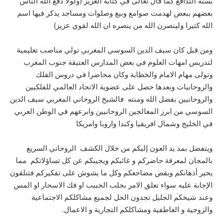
بسنة التدافع كما قال تعالى في كتابه العزيز (ولولا دفع الله الناس
بعضهم ببعض لهدمت صوامع وبيع وصلوات ومساجد يذكر فيها اسم
الله كثيرا ولينصرن الله من ينصره ان الله لقوي عزيز)
ومن قبل كان سيف الدين السوسي المغربي تولي مناصب تعليمية
لتدريس امهات العلوم في بعض المدارس العتيقة جنوب المغرب
وتولى مهام الامام والخطابة وكان محاضرا في دروس الفلك
والروحانيات وبعدها حصل على عضوية الاتحاد العالمي للفلكيين
والروحانيين بفضل الله ومنته فالشيخ الروحاني المغربي سيف الدين
السوسي من ابرز المعالجين الروحانيين وابرعهم في الوطن العربي
في الخليج وشمال افريقيا وكندا واروبا وامريكا
ويتفضل بمد يد العون إليكم من خلال الكشف الروحاني السريع
بالمجان لمعرفة حاضركم و غائبكم ويجيبكم عن كل تساؤلاتكم مما
يحير أذهانكم ويقض مضاجعكم وكل ما يشوش على تفكيركم فتتلقون
الإجابة عليه سواء تعلق الامر بجلب الحبيب او فك الاسحار او المس
وعند شيخكم الجليل تجدون الحل لجميع مشاكلكم الاجتماعية
والزوجية و العاطفية ومشاكلكم التجارية و الاعمال.