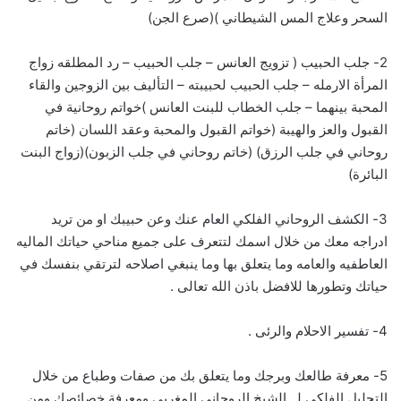
السحر وعلاج المس الشيطاني )(صرع الجن)
2- جلب الحبيب ( تزويج العانس – جلب الحبيب – رد المطلقه زواج
المرأة الارمله – جلب الحبيب لحبيبته – التأليف بين الزوجين والقاء
المحبة بينهما – جلب الخطاب للبنت العانس )خواتم روحانية في
القبول والعز والهيبة (خواتم القبول والمحبة وعقد اللسان (خاتم
روحاني في جلب الرزق) (خاتم روحاني في جلب الزبون)(زواج البنت
البائرة)
3- الكشف الروحاني الفلكي العام عنك وعن حبيبك او من تريد
ادراجه معك من خلال اسمك لتتعرف على جميع مناحي حياتك الماليه
العاطفيه والعامه وما يتعلق بها وما ينبغي اصلاحه لترتقي بنفسك في
حياتك وتطورها للافضل باذن الله تعالى .
4- تفسير الاحلام والرئى .
5- معرفة طالعك وبرجك وما يتعلق بك من صفات وطباع من خلال
التحليل الفلكي لــ الشيخ الروحاني المغربي ومعرفة خصائصك ومن