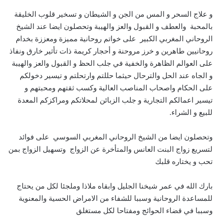
و علاج السحر و المس من الجن و الشيطان و تسخير قلوب الخليقة
بالمحبة والعطف و القبول والعز والهيبة وتحصلون ايضا عند الشيخ
الروحاني المغربي الكبير على خواتم روحانية مميزة ومعززة بخدام
روحانيين طاهرين و خرز مروحنة و أحجار كريمة ذات تأثير خارق ونفاذ
على العوالم الظاهرة والخفية في جلب الحظ و القبول والعز والهيبة
و الجاه عند الحل والترحال حيثما حللتم وارتحلتم و تيسير دخولكم
على الحكام واصحاب المناصب العالية وكسب ثقتهم ومحبتهم و
تيسير اعمالكم التجارية و جلب الزبائن لمحلاتكم ومراكزكم المعدة
للبيع و الشراء.
وتحصلون ايضا من الشيخ الروحاني المغربي السوسي على فوائد
لتسريع زواج البنت العانس والمتأخرة عن الزواج وتسهيل الزواج بمن
تحب و يختاره قلبك
بارك الله في عمر شيخنا الجليل وابقاه ملاذا وملجئا لكل من يحتاج
للمساعدة الروحانية وسببا للشفاء من الامراض الحسية والمعنوية
وسببا في قضاء الحوائج ومفتاحا لكل مستغلق