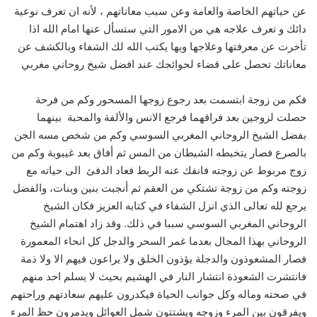
عن حياتهم الخاصة والعامة وعن سبب معاناتهم ، لأنه ان تعرف نوعية
دائك و تعرف علاجه هي من الامور التي ستسأل عنها امام الله اذا
تأخرت عن معرفتها وعلاجها وبها يكتب الله لك الشفاء وبالكشف عن
معاناتك تحصل على قضاء لحوائجك عند افضل شيخ روحاني مغربي
فكم من زوجة ابتسمت بعد رجوع زوجها المسحور وكم من فرحة
حصلت لزوجين بعد فراقهما فرجع الانس والألفة والمحبة بينهما
بفضل الشيخ الروحاني المغربي السوسي وكم من شخص مسه الجن
بالصرع فصار يتخبطه الشيطان من المس ثم أفاق بعد غيبوبة وكم من
زوج مربوط عن زوجته فانفك عنه الربط فعاد الدفئ الى حياته مع
زوجته وكم من زوجة تشتكي من العقم ثم أنجبت بنين وبنات، والفضل
يرجع لله تعالى الذي انزل الشفاء في كتابه العزيز فكان الشيخ
الروحاني المغربي السوسي سببا في ذلك. وقد زاد اهتمام الشيخ
الروحاني بهذا المجال بعدما غمر السحر والدجل كل انحاء المعمورة
فصار المشعوذون والدجلة يؤذون الخلق ولا يراعون فيهم الا ولا ذمة
فانتشرت الشعوذة انتشار النار في الهشيم بحيث لا يسلم احد منهم
في صحته وماله وكل جوانب الحياة فيكدرون عليهم سعادتهم وراحتهم
ويفرقون بين المرء وزوجه ويشتتون شمل العوائل ويدمرون حظ المرء