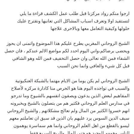
ارجوا منكم رواد مركزنا قبل طلب عمل الكشف قراءة ما يلي
لتستفيد اولا وتعرف اسباب المشاكل التي تعانيها ونقترح عليك
حلولها وكيفية التعامل معها وبالاحرى علاجها
الشيخ الروحاني المغربي يطرح عليكم هذا الموضوع واتمنى ان يحوز
ويحضى برضاكم،واني اليوم احدد لكم مواضع الالم عندكم ، فان حصل
الشفاء فمن الله تعالى وان حصل التخفيف فمن الله وهو الشافي
قبل كل شيء والعافي وانما نحن السبب
الشيخ الروحاني لم يكن يوما من الايام مهتما بالشبكة العنكبوتية
والسبب في تواجده اليوم هنا هو الحرص منا كادارة مركزه لأصلاح
المفاهيم لبعض الذين يدعون ويصفون انفسهم بالشيوخ وما تدرجو
في مدارس العلم الروحاني فكثير هم من يتصلون بالشيخ ويخبرونه
انهم خسروا الكثير من المال ولم تعالج مشكلاتهم , والشيخ الروحاني
سيف الدين السوس يرد عليهم بان الذين قد سبق ان تعاملتم معهم
ليسو بالقطع من اهل العلم الروحاني وانما هم سماسرة يوهمون
الناس وهمهم الوحيد هو جني المال والربح السريع فقط