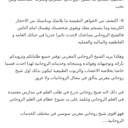
تحب
6- اكتشف من الجواهر النفيسة ما يلائمك ويناسبك من الاحجار
الكريمة وما ينسجم معك ويقوي شخصيتك وهيبتك امام الناس
فالشيخ الروحاني يساعدك لإحدث تاثيرا جدريا في حياتك العامه و
العاطفيه والماليه والعمليه
وهكذا يريد الشيخ الروحاني المغربي توفير جميع طلباتكم وتزويدكم
بآرائه وتوجيهاته وفوائده ومنتجاته وخدماته الروحانية لهذا احدث قسما
خاصا بخلاصة الاعشاب والزيوت الطبيعية ليكون بذلك اول شيخ
روحاني مغربي يتألق في مجال الروحانيات ولا غرور
في ذلك لانه شيخ روحاني تدرج في طلب العلم في مدارس معتمدة
في العلم الروحاني وتتلمذ على يد شيوخ عظام في العلم الروحاني
فهو اقوى شيخ روحاني مغربي سوسي في مختلف الخدمات
الروحانية…..