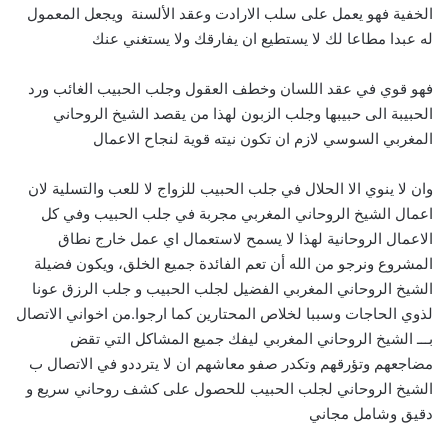
الخفية فهو يعمل على سلب الارادت وعقد الألسنة ويجعل المعمول
له عبدا مطاعا لك لا يستطيع ان يفارقك ولا يستغني عنك
فهو قوي في عقد اللسان وخطف العقول وجلب الحبيب الغائب ورد
الحبيبة الى حبيبها وجلب الزبون لهذا من يقصد الشيخ الروحاني
المغربي السوسي لازم ان تكون نيته قوية لنجاح الاعمال
وان لا ينوي الا الحلال في جلب الحبيب للزواج لا للعب والتسلية لان
اعمال الشيخ الروحاني المغربي مجربة في جلب الحبيب وفي كل
الاعمال الروحانية لهذا لا يسمح لاستعمال اي عمل خارج نطاق
المشروع ونرجو من الله أن تعم الفائدة جميع الخلق، ويكون فضيلة
الشيخ الروحاني المغربي الفضيل لجلب الحبيب و جلب الرزق عونا
لذوي الحاجات وسببا لخلاص المحتارين كما ارجوا.من اخواني الاتصال
بـــ الشيخ الروحاني المغربي ليفك جميع المشاكل التي تقض
مضاجعهم وتؤرقهم وتكدر صفو معاشهم ان لا يترددو في الاتصال ب
الشيخ الروحاني لجلب الحبيب للحصول على كشف روحاني سريع و
دقيق وشامل مجاني