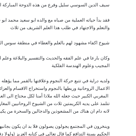
سيف الدين السوسي سليل وفرع من هذه الدوحة المباركة الاد
فقد بدأ حياته العملية من صباه مع والده ابو سعيد محمد ابو
والتعلم والاجتهاد في طلب هذا العلم الشريف من ثلاث
شيوخ اكفاء مشهود لهم بالعلم والعطاء في منطقة سوس الع
وكان بارعا في علم الفقه والحديث والتفسير والبلاغة وعلم 
المجيب وعلوم الهندسة الفلكية
ولديه دراية في تتبع حركة النجوم وعلاقتها بالقمر مما يؤهل
الاعمال الروحانية وربطها بالنجوم واستخراج الاقسام والعزا
المغربي الكبير حيث جعله الله ملاذا أمنا لكل محتاج الى ا
تتلمذ على يديه الكريمتين ثلات من الشيوخ الروحانيين المغار
لانه دام ان هناك من المشعوذين والدجالين والسحرة من يكي
وينخرون في المجتمع يجولون يصولون فلا بد ان يكون بجانبه
الحكيم بسنة التدافع كما قال تعالى في كتابه العزيز (ولول