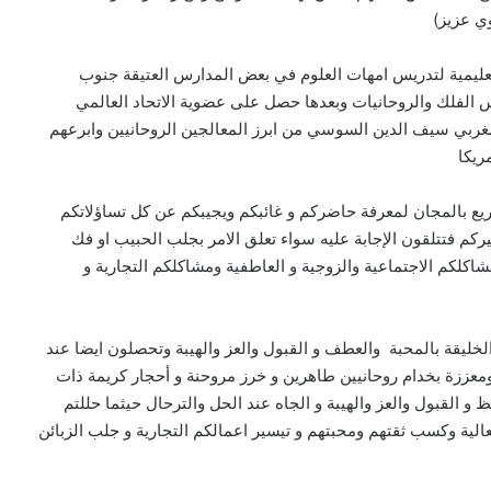
وي عزيز)
يمية لتدريس امهات العلوم في بعض المدارس العتيقة جنوب
 الفلك والروحانيات وبعدها حصل على عضوية الاتحاد العالمي
لمغربي سيف الدين السوسي من ابرز المعالجين الروحانيين وابرعهم
ريكا
يع بالمجان لمعرفة حاضركم و غائبكم ويجيبكم عن كل تساؤلاتكم
 فتتلقون الإجابة عليه سواء تعلق الامر بجلب الحبيب او فك
كلكم الاجتماعية والزوجية و العاطفية ومشاكلكم التجارية و
ليقة بالمحبة والعطف و القبول والعز والهيبة وتحصلون ايضا عند
ومعززة بخدام روحانيين طاهرين و خرز مروحنة و أحجار كريمة ذات
و القبول والعز والهيبة و الجاه عند الحل والترحال حيثما حللتم
لية وكسب ثقتهم ومحبتهم و تيسير اعمالكم التجارية و جلب الزبائن