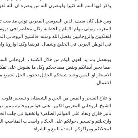
يذكر فيها اسم الله كثيرا ولينصرن الله من ينصره ان الله لق
ومن قبل كان سيف الدين السوسي المغربي تولي مناصب تعل
المغرب وتولى مهام الامام والخطابة وكان محاضرا في دروس
للفلكيين والروحانيين بفضل الله ومنته فالشيخ الروحاني ا
في الوطن العربي في الخليج وشمال افريقيا وكندا واروبا وام
ويتفضل بمد يد العون إليكم من خلال الكشف الروحاني السر
مما يحير أذهانكم ويقض مضاجعكم وكل ما يشوش على تفكيركم
الاسحار او المس وعند شيخكم الجليل تجدون الحل لجميع مشا
الاعمال.
و علاج السحر و المس من الجن و الشيطان و تسخير قلوب الخ
الشيخ الروحاني المغربي الكبير على خواتم روحانية مميزة 
تأثير خارق ونفاذ على العوالم الظاهرة والخفية في جلب الحظ 
وارتحلتم و تيسير دخولكم على الحكام واصحاب المناصب العا
لمحلاتكم ومراكزكم المعدة للبيع و الشراء.