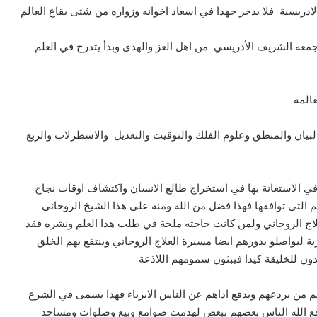
ريسية فلا يدخر جهدا في اسعاد اخوانه وزواره من شتى بقاع العالم
 جمعة الشريف الأدريسي من اهل العز والهدى وبدأ يتدرج في العلم
المة
البيان والمنطق وعلوم الفلك والتوقيت والتعديل والاسطرلاب والربع
ه في الاستعانة بها في استخراج طالع الانسان واكتشاف اوقات نجاح
ئم التي توافقها فهذا فضل من الله ومنة على هذا الشيخ الروحاني
لعلاج الروحاني ولمن كانت حاجته ملحة في طلب هذا العلم ونشره فقد
بة ليواصلو بدورهم ايضا مسيرة العلاج الروحاني وينتفع بهم الخلق
دون للخليقة كيدا فيبثون سمومهم اللاذعة
م من يردعهم ويدفع اذاهم عن الناس الابرياء فهذا يسمى في الشرع
ا دفع الله الناس بعضهم ببعض لهدمت صوامع وبيع وصلوات ومساجد