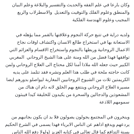
وكان بارعا في علم الفقه والحديث والتفسير والبلاغة وعلم البيان
والمنطق وعلوم الفلك والتوقيت والتعديل والاسطرلاب والربع
المجيب وعلوم الهندسة الفلكية
ولديه دراية في تتبع حركة النجوم وعلاقتها بالقمر مما يؤهله في
الاستعانة بها في استخراج طالع الانسان واكتشاف اوقات نجاح
الاعمال الروحانية وربطها بالنجوم واستخراج الاقسام والعزائم التي
توافقها فهذا فضل من الله ومنة على هذا الشيخ الروحاني المغربي
الكبير حيث جعله الله ملاذا أمنا لكل محتاج الى العلاج الروحاني ولمن
كانت حاجته ملحة في طلب هذا العلم ونشره فقد تتلمذ على يديه
الكريمتين ثلات من الشيوخ الروحانيين المغاربة ليواصلو بدورهم ايضا
مسيرة العلاج الروحاني وينتفع بهم الخلق لانه دام ان هناك من
المشعوذين والدجالين والسحرة من يكيدون للخليقة كيدا فيبثون
سمومهم اللاذعة
وينخرون في المجتمع يجولون يصولون فلا بد ان يكون بجانبهم من
يردعهم ويدفع اذاهم عن الناس الابرياء فهذا يسمى في الشرع الحكيم
بسنة التدافع كما قال تعالى في كتابه العزيز (ولولا دفع الله الناس