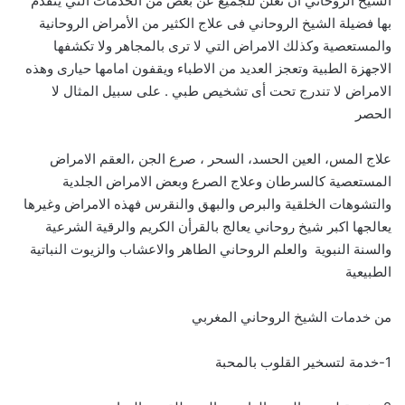
الشيخ الروحاني أن نعلن للجميع عن بعض من الخدمات التي يتقدم
بها فضيلة الشيخ الروحاني فى علاج الكثير من الأمراض الروحانية
والمستعصية وكذلك الامراض التي لا ترى بالمجاهر ولا تكشفها
الاجهزة الطبية وتعجز العديد من الاطباء ويقفون امامها حيارى وهذه
الامراض لا تندرج تحت أى تشخيص طبي . على سبيل المثال لا
الحصر
علاج المس، العين الحسد، السحر ، صرع الجن ،العقم الامراض
المستعصية كالسرطان وعلاج الصرع وبعض الامراض الجلدية
والتشوهات الخلقية والبرص والبهق والنقرس فهذه الامراض وغيرها
يعالجها اكبر شيخ روحاني يعالج بالقرأن الكريم والرقية الشرعية
والسنة النبوية والعلم الروحاني الطاهر والاعشاب والزيوت النباتية
الطبيعية
من خدمات الشيخ الروحاني المغربي
1-خدمة لتسخير القلوب بالمحبة