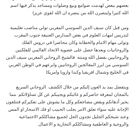
بعضهم ببعض لهدمت صوامع وبيع وصلوات ومساجد يذكر فيها اسم
الله كثيرا ولينصرن الله من ينصره ان الله لقوي عزيز)
ومن قبل كان سيف الدين السوسي المغربي تولي مناصب تعليمية
لتدريس امهات العلوم في بعض المدارس العتيقة جنوب المغرب
وتولى مهام الامام والخطابة وكان محاضرا في دروس الفلك
والروحانيات وبعدها حصل على عضوية الاتحاد العالمي للفلكيين
والروحانيين بفضل الله ومنته فالشيخ الروحاني المغربي سيف الدين
السوسي من ابرز المعالجين الروحانيين وابرعهم في الوطن العربي
في الخليج وشمال افريقيا وكندا واروبا وامريكا
ويتفضل بمد يد العون إليكم من خلال الكشف الروحاني السريع
بالمجان لمعرفة حاضركم و غائبكم ويجيبكم عن كل تساؤلاتكم مما
يحير أذهانكم ويقض مضاجعكم وكل ما يشوش على تفكيركم فتتلقون
الإجابة عليه سواء تعلق الامر بجلب الحبيب او فك الاسحار او المس
وعند شيخكم الجليل تجدون الحل لجميع مشاكلكم الاجتماعية
والزوجية و العاطفية ومشاكلكم التجارية و الاعمال.