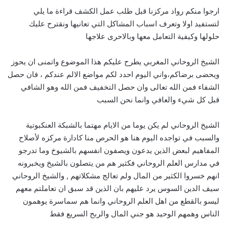
ارجوا منكم رواد مركزنا قبل طلب عمل الكشف قراءة ما يلي
لتستفيد اولا وتعرف اسباب المشاكل التي تعانيها ونقترح عليك
حلولها وكيفية التعامل معها وبالاحرى علاجها
الشيخ الروحاني المغربي يطرح عليكم هذا الموضوع واتمنى ان يحوز
ويحضى برضاكم،واني اليوم احدد لكم مواضع الالم عندكم ، فان حصل
الشفاء فمن الله تعالى وان حصل التخفيف فمن الله وهو الشافي
قبل كل شيء والعافي وانما نحن السبب
الشيخ الروحاني لم يكن يوما من الايام مهتما بالشبكة العنكبوتية
والسبب في تواجده اليوم هنا هو الحرص منا كادارة مركزه لأصلاح
المفاهيم لبعض الذين يدعون ويصفون انفسهم بالشيوخ وما تدرجو
في مدارس العلم الروحاني فكثير هم من يتصلون بالشيخ ويخبرونه
انهم خسروا الكثير من المال ولم تعالج مشكلاتهم , والشيخ الروحاني
سيف الدين السوس يرد عليهم بان الذين قد سبق ان تعاملتم معهم
ليسو بالقطع من اهل العلم الروحاني وانما هم سماسرة يوهمون
الناس وهمهم الوحيد هو جني المال والربح السريع فقط