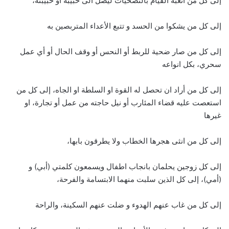
إلى كل من اتعبه القيام بالتضحيات ليصل الى حبيبه او حبيبته،
إلى كل من يشكوا من الحسد و تتبع الأعداء المتربصين به
إلى كل من صار ضحية للربط أو النحس أو وقف الحال أو أي عمل
سحري، بكل انواعه
إلى كل من أراد ان تحصل له القوة او السلطة او الجاه، إلى كل من
استعصت عليه قضاء المئارب أو نيل حاجته من عمل أو تجارة، او
غيرها
إلى كل من انثى هجرها الخطاب ولا يطرقون بابها،
إلى كل زوجين يحلمان بانجاب اطفال ويسمعون كلمتي (أبي) و
(أمي)، إلى كل الذين سلبت منهما الابتسامة والفرحة،
إلى كل من غاب عنهم الهدوء و ضلت عنهم السكينة، والراحة