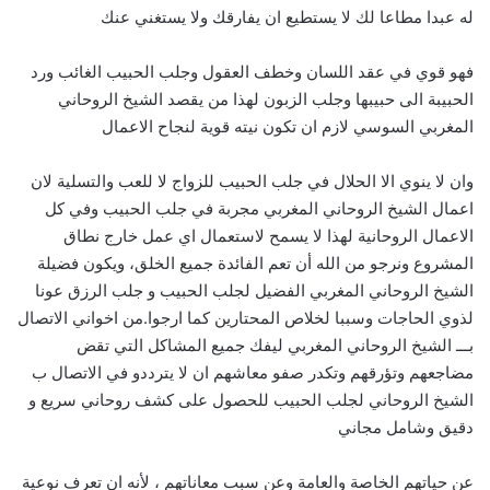
له عبدا مطاعا لك لا يستطيع ان يفارقك ولا يستغني عنك
فهو قوي في عقد اللسان وخطف العقول وجلب الحبيب الغائب ورد
الحبيبة الى حبيبها وجلب الزبون لهذا من يقصد الشيخ الروحاني
المغربي السوسي لازم ان تكون نيته قوية لنجاح الاعمال
وان لا ينوي الا الحلال في جلب الحبيب للزواج لا للعب والتسلية لان
اعمال الشيخ الروحاني المغربي مجربة في جلب الحبيب وفي كل
الاعمال الروحانية لهذا لا يسمح لاستعمال اي عمل خارج نطاق
المشروع ونرجو من الله أن تعم الفائدة جميع الخلق، ويكون فضيلة
الشيخ الروحاني المغربي الفضيل لجلب الحبيب و جلب الرزق عونا
لذوي الحاجات وسببا لخلاص المحتارين كما ارجوا.من اخواني الاتصال
بـــ الشيخ الروحاني المغربي ليفك جميع المشاكل التي تقض
مضاجعهم وتؤرقهم وتكدر صفو معاشهم ان لا يترددو في الاتصال ب
الشيخ الروحاني لجلب الحبيب للحصول على كشف روحاني سريع و
دقيق وشامل مجاني
عن حياتهم الخاصة والعامة وعن سبب معاناتهم ، لأنه ان تعرف نوعية