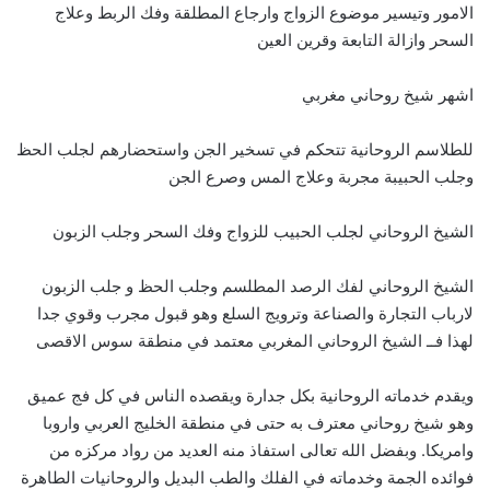
الامور وتيسير موضوع الزواج وارجاع المطلقة وفك الربط وعلاج
السحر وازالة التابعة وقرين العين
اشهر شيخ روحاني مغربي
للطلاسم الروحانية تتحكم في تسخير الجن واستحضارهم لجلب الحظ
وجلب الحبيبة مجربة وعلاج المس وصرع الجن
الشيخ الروحاني لجلب الحبيب للزواج وفك السحر وجلب الزبون
الشيخ الروحاني لفك الرصد المطلسم وجلب الحظ و جلب الزبون
لارباب التجارة والصناعة وترويج السلع وهو قبول مجرب وقوي جدا
لهذا فــ الشيخ الروحاني المغربي معتمد في منطقة سوس الاقصى
ويقدم خدماته الروحانية بكل جدارة ويقصده الناس في كل فج عميق
وهو شيخ روحاني معترف به حتى في منطقة الخليج العربي واروبا
وامريكا. وبفضل الله تعالى استفاذ منه العديد من رواد مركزه من
فوائده الجمة وخدماته في الفلك والطب البديل والروحانيات الطاهرة