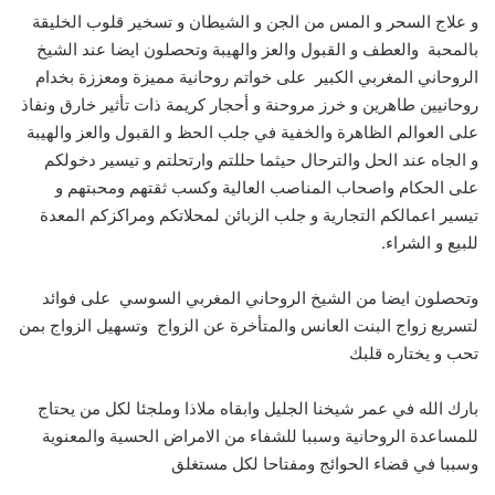
و علاج السحر و المس من الجن و الشيطان و تسخير قلوب الخليقة
بالمحبة والعطف و القبول والعز والهيبة وتحصلون ايضا عند الشيخ
الروحاني المغربي الكبير على خواتم روحانية مميزة ومعززة بخدام
روحانيين طاهرين و خرز مروحنة و أحجار كريمة ذات تأثير خارق ونفاذ
على العوالم الظاهرة والخفية في جلب الحظ و القبول والعز والهيبة
و الجاه عند الحل والترحال حيثما حللتم وارتحلتم و تيسير دخولكم
على الحكام واصحاب المناصب العالية وكسب ثقتهم ومحبتهم و
تيسير اعمالكم التجارية و جلب الزبائن لمحلاتكم ومراكزكم المعدة
للبيع و الشراء.
وتحصلون ايضا من الشيخ الروحاني المغربي السوسي على فوائد
لتسريع زواج البنت العانس والمتأخرة عن الزواج وتسهيل الزواج بمن
تحب و يختاره قلبك
بارك الله في عمر شيخنا الجليل وابقاه ملاذا وملجئا لكل من يحتاج
للمساعدة الروحانية وسببا للشفاء من الامراض الحسية والمعنوية
وسببا في قضاء الحوائج ومفتاحا لكل مستغلق