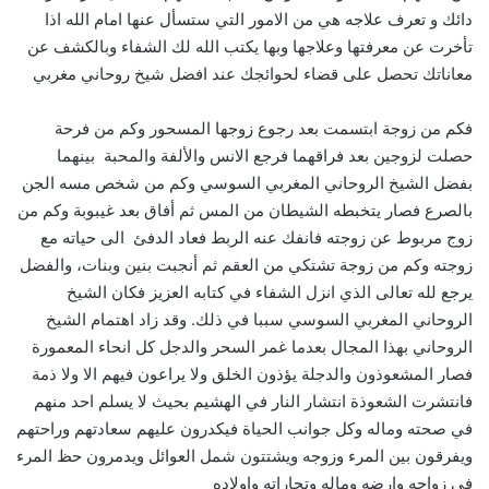
دائك و تعرف علاجه هي من الامور التي ستسأل عنها امام الله اذا
تأخرت عن معرفتها وعلاجها وبها يكتب الله لك الشفاء وبالكشف عن
معاناتك تحصل على قضاء لحوائجك عند افضل شيخ روحاني مغربي
فكم من زوجة ابتسمت بعد رجوع زوجها المسحور وكم من فرحة
حصلت لزوجين بعد فراقهما فرجع الانس والألفة والمحبة بينهما
بفضل الشيخ الروحاني المغربي السوسي وكم من شخص مسه الجن
بالصرع فصار يتخبطه الشيطان من المس ثم أفاق بعد غيبوبة وكم من
زوج مربوط عن زوجته فانفك عنه الربط فعاد الدفئ الى حياته مع
زوجته وكم من زوجة تشتكي من العقم ثم أنجبت بنين وبنات، والفضل
يرجع لله تعالى الذي انزل الشفاء في كتابه العزيز فكان الشيخ
الروحاني المغربي السوسي سببا في ذلك. وقد زاد اهتمام الشيخ
الروحاني بهذا المجال بعدما غمر السحر والدجل كل انحاء المعمورة
فصار المشعوذون والدجلة يؤذون الخلق ولا يراعون فيهم الا ولا ذمة
فانتشرت الشعوذة انتشار النار في الهشيم بحيث لا يسلم احد منهم
في صحته وماله وكل جوانب الحياة فيكدرون عليهم سعادتهم وراحتهم
ويفرقون بين المرء وزوجه ويشتتون شمل العوائل ويدمرون حظ المرء
في زواجه وارضه وماله وتجاراته واولاده