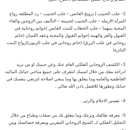
2- جلب الحبيب ( تزويج العانس – جلب الحبيب – رد المطلقه زواج
المرأة الارمله – جلب الحبيب لحبيبته – التأليف بين الزوجين والقاء
المحبة بينهما – جلب الخطاب للبنت العانس )خواتم روحانية في
القبول والعز والهيبة (خواتم القبول والمحبة وعقد اللسان (خاتم
روحاني في جلب الرزق) (خاتم روحاني في جلب الزبون)(زواج البنت
البائرة)
3- الكشف الروحاني الفلكي العام عنك وعن حبيبك او من تريد
ادراجه معك من خلال اسمك لتتعرف على جميع مناحي حياتك الماليه
العاطفيه والعامه وما يتعلق بها وما ينبغي اصلاحه لترتقي بنفسك في
حياتك وتطورها للافضل باذن الله تعالى .
4- تفسير الاحلام والرئى .
5- معرفة طالعك وبرجك وما يتعلق بك من صفات وطباع من خلال
التحليل الفلكي لــ الشيخ الروحاني المغربي ومعرفة خصائصك ومن
تحب