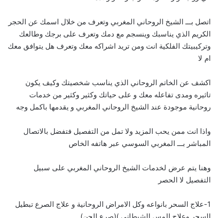
اتصل بـــ الشيخ الروحاني المغربي وتعرف من خلال اسمك عن الحجر
الكريم الذي يناسبك وينسجم مع دمك وتعرف على برجك وطالعك
وتركيبيتك الفلكية انت ومن تريد اشراكه معك وتعرف هل يتوافق معك
ام لا
اكشف عن الخاتم الروحاني الذي يناسب شخصيتك وكيف يكون
تاثيره ومدى تفاعله معك و على حياتك وكثير وكثير من خدمات
روحانية موجودة عند الشيخ الروحاني المغربي و يقدمها باكمل وجه
واذا انت ممن يحب المزيد ولا تمل من التفصيل فتفضل بالاتصال
المباشر بـــ
ا
لمغربي السوسي عبر هاتفه الخاص
وهنا يتم عرض لخدمات الشيخ الروحاني المغربي على سبيل
التفصيل لا الحصر
1-علاج السحر بانواعه وكل الامراض الروحانية و علاج الصرع تبطيل
السحر وعلاج المس الشيطاني )(صرع الجن)