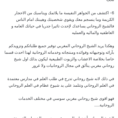
6- اكتشف من الجواهر النفيسة ما يلائمك ويناسبك من الاحجار
الكريمة وما ينسجم معك ويقوي شخصيتك وهيبتك امام الناس
فالشيخ الروحاني يساعدك لإحدث تاثيرا جدريا في حياتك العامه و
العاطفيه والماليه والعمليه
وهكذا يريد الشيخ الروحاني المغربي توفير جميع طلباتكم وتزويدكم
بآرائه وتوجيهاته وفوائده ومنتجاته وخدماته الروحانية لهذا احدث قسما
خاصا بخلاصة الاعشاب والزيوت الطبيعية ليكون بذلك اول شيخ
روحاني مغربي يتألق في مجال الروحانيات ولا غرور
في ذلك لانه شيخ روحاني تدرج في طلب العلم في مدارس معتمدة
في العلم الروحاني وتتلمذ على يد شيوخ عظام في العلم الروحاني
فهو اقوى شيخ روحاني مغربي سوسي في مختلف الخدمات
الروحانية…..