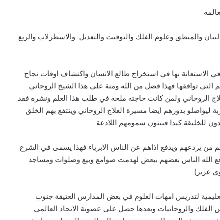
المة
البيان والمنطق وعلوم الفلك والتوقيت والتعديل والاسطرلاب والربع
ه في الاستعانة بها في استخراج طالع الانسان واكتشاف اوقات نجاح
ئم التي توافقها فهذا فضل من الله ومنة على هذا الشيخ الروحاني
لعلاج الروحاني ولمن كانت حاجته ملحة في طلب هذا العلم ونشره فقد
بة ليواصلو بدورهم ايضا مسيرة العلاج الروحاني وينتفع بهم الخلق
دون للخليقة كيدا فيبثون سمومهم اللاذعة
م من يردعهم ويدفع اذاهم عن الناس الابرياء فهذا يسمى في الشرع
ا دفع الله الناس بعضهم ببعض لهدمت صوامع وبيع وصلوات ومساجد
وي عزيز)
يمية لتدريس امهات العلوم في بعض المدارس العتيقة جنوب
 الفلك والروحانيات وبعدها حصل على عضوية الاتحاد العالمي