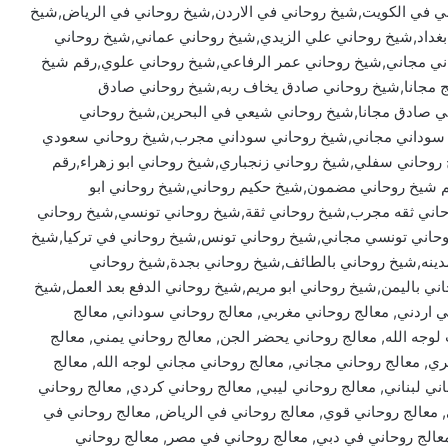
ي في الكويت,شيخ روحاني في الاردن,شيخ روحاني في الرياض,شيخ
غداد,شيخ روحاني علي الزيدي,شيخ روحاني عماني,شيخ روحاني
ي مجاني,شيخ روحاني عمر الرفاعي,شيخ روحاني علوي,رقم شيخ
 مجانا,شيخ روحاني صادق يخاف ربه,شيخ روحاني صادق
 صادق مجانا,شيخ روحاني شيعي في البحرين,شيخ روحاني
 سوداني مجاني,شيخ روحاني سوداني مجرب,شيخ روحاني سعودي
حاني سفلي,شيخ روحاني زنجباري,شيخ روحاني ابو زهراء,رقم
م شيخ روحاني مضمون,شيخ حكيم روحاني,شيخ روحاني ابو
اني ثقه مجرب,شيخ روحاني ثقة,شيخ روحاني تونسي,شيخ روحاني
حاني تونسي مجاني,شيخ روحاني تونس,شيخ روحاني في تركيا,شيخ
دينه,شيخ روحاني بالطائف,شيخ روحاني بجدة,شيخ روحاني
ي باليمن,شيخ روحاني ابو مريم,شيخ روحاني الدفع بعد العمل,شيخ
ني اردني, معالج روحاني مغربي, معالج روحاني سوداني, معالج
 مجرب لوجه الله, معالج روحاني يحضر الجن, معالج روحاني يمني, معالج
ي, معالج روحاني مجاني, معالج روحاني مجاني لوجه الله, معالج
ني لبناني, معالج روحاني ليبي, معالج روحاني كردي, معالج روحاني
 معالج روحاني قوي, معالج روحاني في الرياض, معالج روحاني في
معالج روحاني في دبي, معالج روحاني في مصر, معالج روحاني