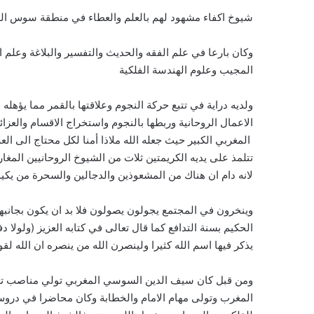
شيوخ اكفاء مشهود لهم بالعلم والعطاء في منطقة سوس الع
وكان بارعا في علم الفقه والحديث والتفسير والبلاغة وعلم 
المجيب وعلوم الهندسة الفلكية
ولديه دراية في تتبع حركة النجوم وعلاقتها بالقمر مما يؤهل
الاعمال الروحانية وربطها بالنجوم واستخراج الاقسام والعزا
المغربي الكبير حيث جعله الله ملاذا أمنا لكل محتاج الى ا
تتلمذ على يديه الكريمتين ثلات من الشيوخ الروحانيين المغار
لانه دام ان هناك من المشعوذين والدجالين والسحرة من يكي
وينخرون في المجتمع يجولون يصولون فلا بد ان يكون بجانبه
الحكيم بسنة التدافع كما قال تعالى في كتابه العزيز (ولول
يذكر فيها اسم الله كثيرا ولينصرن الله من ينصره ان الله لق
ومن قبل كان سيف الدين السوسي المغربي تولي مناصب تعل
المغرب وتولى مهام الامام والخطابة وكان محاضرا في دروس