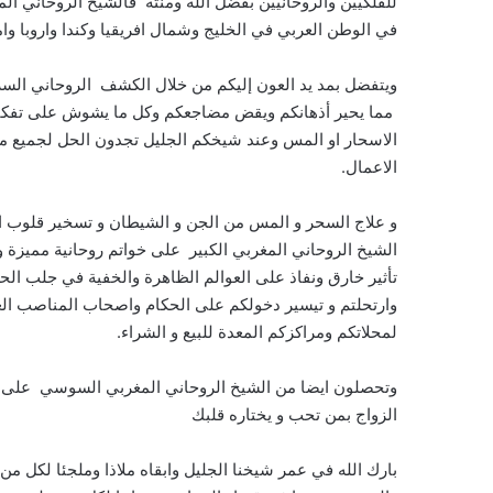
للفلكيين والروحانيين بفضل الله ومنته فالشيخ الروحاني ا
في الوطن العربي في الخليج وشمال افريقيا وكندا واروبا وام
ويتفضل بمد يد العون إليكم من خلال الكشف الروحاني السر
مما يحير أذهانكم ويقض مضاجعكم وكل ما يشوش على تفكيركم
الاسحار او المس وعند شيخكم الجليل تجدون الحل لجميع مشا
الاعمال.
و علاج السحر و المس من الجن و الشيطان و تسخير قلوب الخ
الشيخ الروحاني المغربي الكبير على خواتم روحانية مميزة 
تأثير خارق ونفاذ على العوالم الظاهرة والخفية في جلب الحظ 
وارتحلتم و تيسير دخولكم على الحكام واصحاب المناصب العا
لمحلاتكم ومراكزكم المعدة للبيع و الشراء.
وتحصلون ايضا من الشيخ الروحاني المغربي السوسي على فو
الزواج بمن تحب و يختاره قلبك
بارك الله في عمر شيخنا الجليل وابقاه ملاذا وملجئا لكل م