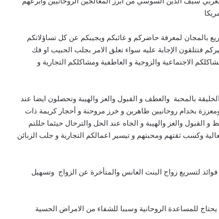
لمغربي سيف الدين السوسي من ابرز المعالجين الروحانيين وابرعهم
ريكا
يع بالمجان لمعرفة حاضركم و غائبكم ويجيبكم عن كل تساؤلاتكم
 فتتلقون الإجابة عليه سواء تعلق الامر بجلب الحبيب او فك
كلكم الاجتماعية والزوجية و العاطفية ومشاكلكم التجارية و
ليقة بالمحبة والعطف و القبول والعز والهيبة وتحصلون ايضا عند
ومعززة بخدام روحانيين طاهرين و خرز مروحنة و أحجار كريمة ذات
و القبول والعز والهيبة و الجاه عند الحل والترحال حيثما حللتم
لية وكسب ثقتهم ومحبتهم و تيسير اعمالكم التجارية و جلب الزبائن
ائد لتسريع زواج البنت العانس والمتأخرة عن الزواج وتسهيل
ن يحتاج للمساعدة الروحانية وسببا للشفاء من الامراض الحسية