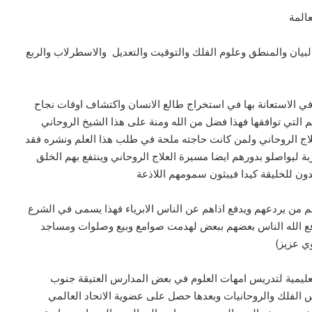
المة
البيان والمنطق وعلوم الفلك والتوقيت والتعديل والاسطرلاب والربع
ه في الاستعانة بها في استخراج طالع الانسان واكتشاف اوقات نجاح
ئم التي توافقها فهذا فضل من الله ومنة على هذا الشيخ الروحاني
لعلاج الروحاني ولمن كانت حاجته ملحة في طلب هذا العلم ونشره فقد
بة ليواصلو بدورهم ايضا مسيرة العلاج الروحاني وينتفع بهم الخلق
دون للخليقة كيدا فيبثون سمومهم اللاذعة
م من يردعهم ويدفع اذاهم عن الناس الابرياء فهذا يسمى في الشرع
ا دفع الله الناس بعضهم ببعض لهدمت صوامع وبيع وصلوات ومساجد
وي عزيز)
يمية لتدريس امهات العلوم في بعض المدارس العتيقة جنوب
 الفلك والروحانيات وبعدها حصل على عضوية الاتحاد العالمي