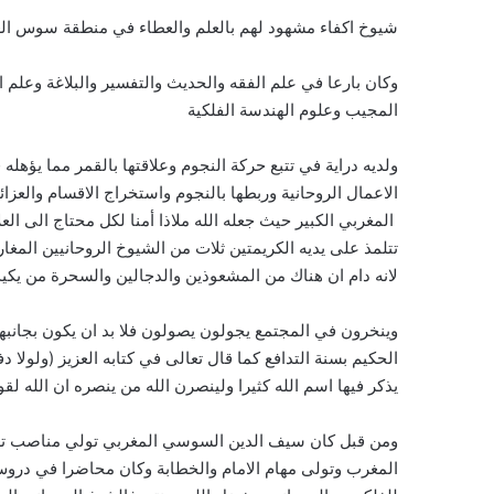
شيوخ اكفاء مشهود لهم بالعلم والعطاء في منطقة سوس الع
وكان بارعا في علم الفقه والحديث والتفسير والبلاغة وعلم 
المجيب وعلوم الهندسة الفلكية
ولديه دراية في تتبع حركة النجوم وعلاقتها بالقمر مما يؤهل
الاعمال الروحانية وربطها بالنجوم واستخراج الاقسام والعزا
المغربي الكبير حيث جعله الله ملاذا أمنا لكل محتاج الى ا
تتلمذ على يديه الكريمتين ثلات من الشيوخ الروحانيين المغار
لانه دام ان هناك من المشعوذين والدجالين والسحرة من يكي
وينخرون في المجتمع يجولون يصولون فلا بد ان يكون بجانبه
الحكيم بسنة التدافع كما قال تعالى في كتابه العزيز (ولول
يذكر فيها اسم الله كثيرا ولينصرن الله من ينصره ان الله لق
ومن قبل كان سيف الدين السوسي المغربي تولي مناصب تعل
المغرب وتولى مهام الامام والخطابة وكان محاضرا في دروس