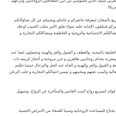
لمغربي سيف الدين السوسي من ابرز المعالجين الروحانيين وابرعهم
ريكا
يع بالمجان لمعرفة حاضركم و غائبكم ويجيبكم عن كل تساؤلاتكم
 فتتلقون الإجابة عليه سواء تعلق الامر بجلب الحبيب او فك
كلكم الاجتماعية والزوجية و العاطفية ومشاكلكم التجارية و
ليقة بالمحبة والعطف و القبول والعز والهيبة وتحصلون ايضا عند
ومعززة بخدام روحانيين طاهرين و خرز مروحنة و أحجار كريمة ذات
و القبول والعز والهيبة و الجاه عند الحل والترحال حيثما حللتم
لية وكسب ثقتهم ومحبتهم و تيسير اعمالكم التجارية و جلب الزبائن
ائد لتسريع زواج البنت العانس والمتأخرة عن الزواج وتسهيل
ن يحتاج للمساعدة الروحانية وسببا للشفاء من الامراض الحسية