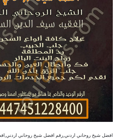
افضل شيخ روحاني اردني,رقم افضل شيخ روحاني اردني,اف