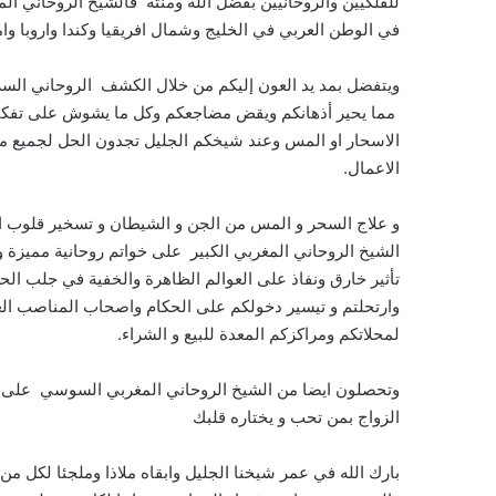
للفلكيين والروحانيين بفضل الله ومنته فالشيخ الروحاني ا
في الوطن العربي في الخليج وشمال افريقيا وكندا واروبا وام
ويتفضل بمد يد العون إليكم من خلال الكشف الروحاني السر
مما يحير أذهانكم ويقض مضاجعكم وكل ما يشوش على تفكيركم
الاسحار او المس وعند شيخكم الجليل تجدون الحل لجميع مشا
الاعمال.
و علاج السحر و المس من الجن و الشيطان و تسخير قلوب الخ
الشيخ الروحاني المغربي الكبير على خواتم روحانية مميزة 
تأثير خارق ونفاذ على العوالم الظاهرة والخفية في جلب الحظ 
وارتحلتم و تيسير دخولكم على الحكام واصحاب المناصب العا
لمحلاتكم ومراكزكم المعدة للبيع و الشراء.
وتحصلون ايضا من الشيخ الروحاني المغربي السوسي على فو
الزواج بمن تحب و يختاره قلبك
بارك الله في عمر شيخنا الجليل وابقاه ملاذا وملجئا لكل م